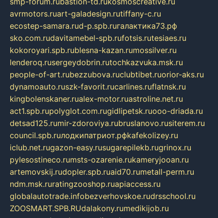
smp-forum.ru
bastion-td.ru
kosmoscreative.ru
avrmotors.ru
art-galadesign.ru
tiffany-c.ru
ecostep-samara.ru
d-p.spb.ru
галактика73.рф
sko.com.ru
davitamebel-spb.ru
fotsis.ru
tesiaes.ru
kokoroyari.spb.ru
blesna-kazan.ru
mossilver.ru
lenderoq.ru
sergeydobrin.ru
tochkazvuka.msk.ru
people-of-art.ru
bezzubova.ru
clubtibet.ru
orior-aks.ru
dynamoauto.ru
szk-favorit.ru
carlines.ru
flatnsk.ru
kingbolenskaner.ru
alex-motor.ru
astroline.net.ru
act1.spb.ru
polyglot.com.ru
gidlipetsk.ru
ooo-driada.ru
detsad125.ru
mir-zdoroviya.ru
bruslanovo.ru
siterem.ru
council.spb.ru
лодкипатриот.рф
kafekolizey.ru
iclub.net.ru
gazon-easy.ru
sugarepilekb.ru
grinox.ru
pylesostineco.ru
msts-ozarenie.ru
kameryjooan.ru
artemovskij.ru
dopler.spb.ru
aid70.ru
metall-perm.ru
ndm.msk.ru
ratingzooshop.ru
apiaccess.ru
globalautotrade.info
bezverhovskoe.ru
drsschool.ru
ZOOSMART.SPB.RU
dalakony.ru
medikijob.ru