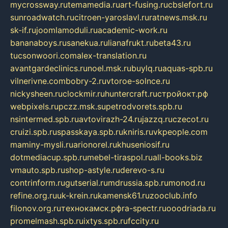
mycrossway.ru
temamedia.ru
art-fusing.ru
cbslefort.ru
sunroadwatch.ru
citroen-yaroslavl.ru
ratnews.msk.ru
sk-if.ru
joomlamoduli.ru
academic-work.ru
bananaboys.ru
sanekua.ru
lianafrukt.ru
beta43.ru
tucsonwoori.com
alex-translation.ru
avantgardeclinics.ru
noel.msk.ru
buylq.ru
aquas-spb.ru
vilnerivne.com
bobry-2.ru
vtoroe-solnce.ru
nickysheen.ru
clockmir.ru
huntercraft.ru
стройокт.рф
webpixels.ru
pczz.msk.su
petrodvorets.spb.ru
nsintermed.spb.ru
avtovirazh-24.ru
jazzq.ru
czecot.ru
cruizi.spb.ru
spasskaya.spb.ru
kniris.ru
vkpeople.com
maminy-mysli.ru
arionorel.ru
khuseniosif.ru
dotmediacup.spb.ru
mebel-tiraspol.ru
all-books.biz
vmauto.spb.ru
shop-astyle.ru
derevo-s.ru
contrinform.ru
gutserial.ru
mdrussia.spb.ru
monod.ru
refine.org.ru
uk-krein.ru
kamensk61.ru
zooclub.info
filonov.org.ru
технокамск.рф
ra-spectr.ru
ooodriada.ru
promelmash.spb.ru
ixtys.spb.ru
fccity.ru