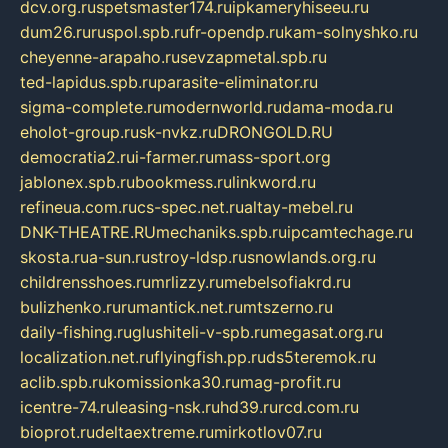
dcv.org.ru
spetsmaster174.ru
ipkameryhiseeu.ru
dum26.ru
ruspol.spb.ru
fr-opendp.ru
kam-solnyshko.ru
cheyenne-arapaho.ru
sevzapmetal.spb.ru
ted-lapidus.spb.ru
parasite-eliminator.ru
sigma-complete.ru
modernworld.ru
dama-moda.ru
eholot-group.ru
sk-nvkz.ru
DRONGOLD.RU
democratia2.ru
i-farmer.ru
mass-sport.org
jablonex.spb.ru
bookmess.ru
linkword.ru
refineua.com.ru
cs-spec.net.ru
altay-mebel.ru
DNK-THEATRE.RU
mechaniks.spb.ru
ipcamtechage.ru
skosta.ru
a-sun.ru
stroy-ldsp.ru
snowlands.org.ru
childrensshoes.ru
mrlizzy.ru
mebelsofiakrd.ru
bulizhenko.ru
rumantick.net.ru
mtszerno.ru
daily-fishing.ru
glushiteli-v-spb.ru
megasat.org.ru
localization.net.ru
flyingfish.pp.ru
ds5teremok.ru
aclib.spb.ru
komissionka30.ru
mag-profit.ru
icentre-74.ru
leasing-nsk.ru
hd39.ru
rcd.com.ru
bioprot.ru
deltaextreme.ru
mirkotlov07.ru