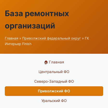
База ремонтных
организаций
Главная
»
Приволжский федеральный округ
» ГК
Интерьер Finish
🏠 Главная
Центральный ФО
Северо-Западный ФО
Приволжский ФО
Уральский ФО