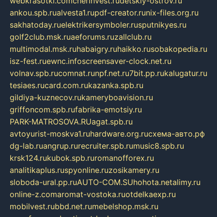
webkrasotki.com
cherinvest.ru
detskiy-ostrov.ru
ankou.spb.ru
alvesta1.ru
pdf-creator.ru
nix-files.org.ru
sakhatoday.ru
elektrikersymboler.ru
sputnikyes.ru
golf2club.msk.ru
aeforums.ru
zallclub.ru
multimodal.msk.ru
habaigry.ru
haikko.ru
sobakopedia.ru
isz-fest.ru
ewnc.info
screensaver-clock.net.ru
volnav.spb.ru
comnat.ru
npf.net.ru
7bit.pp.ru
kalugatur.ru
tesiaes.ru
card.com.ru
kazanka.spb.ru
gildiya-kuznecov.ru
kameryboavision.ru
griffoncom.spb.ru
fabrika-emotsiy.ru
PARK-MATROSOVA.RU
agat.spb.ru
avtoyurist-moskva1.ru
hardware.org.ru
схема-авто.рф
dg-lab.ru
angrup.ru
recruiter.spb.ru
music8.spb.ru
krsk124.ru
kubok.spb.ru
romanofforex.ru
analitikaplus.ru
spyonline.ru
zosikamery.ru
sloboda-ural.pp.ru
AUTO-COM.SU
hohota.net
alimy.ru
online-z.com
aromat-vostoka.ru
otdelkaexp.ru
mobilvest.ru
bbd.net.ru
mebelshop.msk.ru