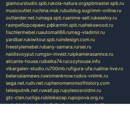
glamourstudio.spb.ru
kola-nature.org
spbmaster.spb.ru
musicoutlet.ru
china.msk.ru
bulldog.su
grimm-online.ru
outlander.net.ru
maga.spb.ru
anime-sell.ru
keseloy.ru
газприборсервис.рф
karmin.spb.ru
shekswood.ru
tischlermebel.ru
automall66.ru
mag-vladimir.ru
yardbar.ru
kiwitour.spb.ru
indesign.com.ru
freestylemebel.ru
bany-samara.ru
rsei.ru
naidisvoyput.ru
mgsn-invest.ru
ipkamerasannce.ru
alicante-house.ru
ibelka74.ru
cozyhouse.info
vlkargalev-studio.ru
700mb.ru
figura-ufa.ru
alina-live.ru
belarusiannews.ru
womenknow.ru
dos-vniimk.ru
sega.net.ru
dv.net.ru
phenomenonsofhistory.com
telesputnik.net.ru
wall.pp.ru
pylesosroidmi.ru
gtc-clan.ru
cligs.ru
bibikazap.ru
popova.org.ru
netwhistler.spb.ru
bellvil.ru
bonzon.ru
iss-vladik.ru
defiparis.net.ru
las-gryzas.ru
amku.ru
electednews.spb.ru
feather.org.ru
spar72.ru
tankiigri.ru
dominus.com.ru
ibtree.ru
sanykool.pp.ru
unixlib.org.ru