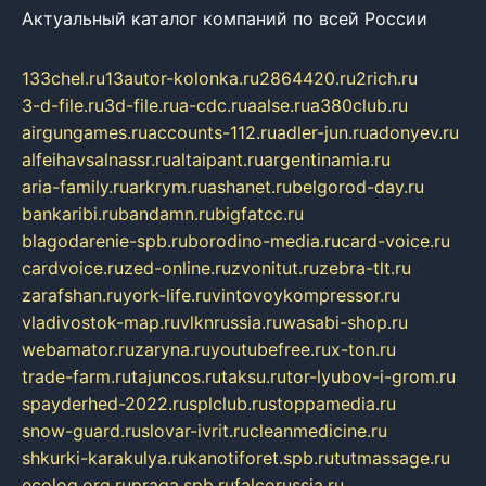
Актуальный каталог компаний по всей России
133chel.ru
13autor-kolonka.ru
2864420.ru
2rich.ru
3-d-file.ru
3d-file.ru
a-cdc.ru
aalse.ru
a380club.ru
airgungames.ru
accounts-112.ru
adler-jun.ru
adonyev.ru
alfeihavsalnassr.ru
altaipant.ru
argentinamia.ru
aria-family.ru
arkrym.ru
ashanet.ru
belgorod-day.ru
bankaribi.ru
bandamn.ru
bigfatcc.ru
blagodarenie-spb.ru
borodino-media.ru
card-voice.ru
cardvoice.ru
zed-online.ru
zvonitut.ru
zebra-tlt.ru
zarafshan.ru
york-life.ru
vintovoykompressor.ru
vladivostok-map.ru
vlknrussia.ru
wasabi-shop.ru
webamator.ru
zaryna.ru
youtubefree.ru
x-ton.ru
trade-farm.ru
tajuncos.ru
taksu.ru
tor-lyubov-i-grom.ru
spayderhed-2022.ru
splclub.ru
stoppamedia.ru
snow-guard.ru
slovar-ivrit.ru
cleanmedicine.ru
shkurki-karakulya.ru
kanotiforet.spb.ru
tutmassage.ru
ecolog.org.ru
praga.spb.ru
falcorussia.ru