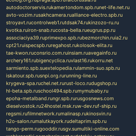
autodoctorservis.ru
kamertondom.spb.ru
net-life.net.ru
avto-vozim.ru
sakhcamera.ru
alliance-electro.spb.ru
stroyavt.ru
controlweb1.ru
tdsak74.ru
kinzozo-ru.ru
kvotka.ru
iron-snab.ru
costa-bella.ru
eugrus.pp.ru
associaciya39.ru
primexpo.spb.ru
bezmorchin.ru
ia2.ru
cpt21.ru
ispecspb.ru
regahost.ru
kolosok-elita.ru
tae-kwon.ru
consrio.com.ru
insiam.ru
avegainfo.ru
archery161.ru
bigencyclica.ru
vlast16.ru
korru.net
sarmiento.spb.su
extelopedia.ru
lammin-suo.spb.ru
iskatour.spb.ru
snpi.org.ru
running-line.ru
krygeva-spa.ru
chel.net.ru
rust-loco.ru
dugshop.ru
hl-beta.spb.ru
school494.spb.ru
mymubaby.ru
epoha-metalband.ru
ngr.spb.ru
rusgosnews.com
dieselvostok.ru
24hostel.msk.ru
w-dev.ru
f-ship.ru
regsmi.ru
filmnetwork.ru
malinasp.ru
kinosvin.ru
h2o-salon.ru
malutkayork.ru
deltaprim.spb.ru
tango-perm.ru
gooddir.ru
sgv.su
multiki-online.com