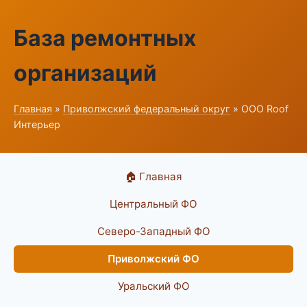
База ремонтных
организаций
Главная
»
Приволжский федеральный округ
» ООО Roof
Интерьер
🏠 Главная
Центральный ФО
Северо-Западный ФО
Приволжский ФО
Уральский ФО