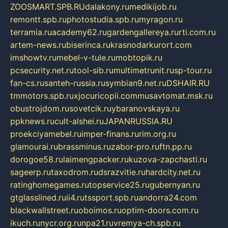
ZOOSMART.SPB.RU
dalakony.ru
medikijob.ru
remontt.spb.ru
photostudia.spb.ru
myragon.ru
terramia.ru
academy62.ru
gardengallereya.ru
rti.com.ru
artem-news.ru
biserinca.ru
krasnodarkurort.com
imshowtv.ru
mebel-v-tule.ru
mobtopik.ru
pcsecurity.net.ru
tool-sib.ru
multimetrunit.ru
sp-tour.ru
fan-cs.ru
santeh-russia.ru
symbian9.net.ru
DSHAIR.RU
tmmotors.spb.ru
xjocuricopii.com
musavtomat.msk.ru
obustrojdom.ru
sovetcik.ru
ybaranovskaya.ru
ppknews.ru
cult-alshei.ru
JAPANRUSSIA.RU
proekciyamebel.ru
imper-finans.ru
rim.org.ru
glamourai.ru
brassminus.ru
zabor-pro.ru
ftn.pp.ru
dorogoe58.ru
laimengpacker.ru
kuzova-zapchasti.ru
sageerp.ru
taxodrom.ru
dsrazvitie.ru
hardcity.net.ru
ratinghomegames.ru
topservice25.ru
gubernyan.ru
gtglasslined.ru
ii4.ru
tssport.spb.ru
andorra24.com
blackwallstreet.ru
oboimos.ru
optim-doors.com.ru
ikuch.ru
nycr.org.ru
npa21.ru
vremya-ch.spb.ru