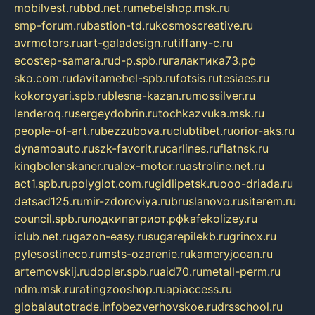
mobilvest.ru
bbd.net.ru
mebelshop.msk.ru
smp-forum.ru
bastion-td.ru
kosmoscreative.ru
avrmotors.ru
art-galadesign.ru
tiffany-c.ru
ecostep-samara.ru
d-p.spb.ru
галактика73.рф
sko.com.ru
davitamebel-spb.ru
fotsis.ru
tesiaes.ru
kokoroyari.spb.ru
blesna-kazan.ru
mossilver.ru
lenderoq.ru
sergeydobrin.ru
tochkazvuka.msk.ru
people-of-art.ru
bezzubova.ru
clubtibet.ru
orior-aks.ru
dynamoauto.ru
szk-favorit.ru
carlines.ru
flatnsk.ru
kingbolenskaner.ru
alex-motor.ru
astroline.net.ru
act1.spb.ru
polyglot.com.ru
gidlipetsk.ru
ooo-driada.ru
detsad125.ru
mir-zdoroviya.ru
bruslanovo.ru
siterem.ru
council.spb.ru
лодкипатриот.рф
kafekolizey.ru
iclub.net.ru
gazon-easy.ru
sugarepilekb.ru
grinox.ru
pylesostineco.ru
msts-ozarenie.ru
kameryjooan.ru
artemovskij.ru
dopler.spb.ru
aid70.ru
metall-perm.ru
ndm.msk.ru
ratingzooshop.ru
apiaccess.ru
globalautotrade.info
bezverhovskoe.ru
drsschool.ru