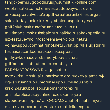
tango-perm.ru
gooddir.ru
sgv.su
multiki-online.com
webkrasotki.com
cherinvest.ru
detskiy-ostrov.ru
ankou.spb.ru
alvesta1.ru
pdf-creator.ru
nix-files.org.ru
sakhatoday.ru
elektrikersymboler.ru
sputnikyes.ru
golf2club.msk.ru
aeforums.ru
zallclub.ru
multimodal.msk.ru
habaigry.ru
haikko.ru
sobakopedia.ru
isz-fest.ru
ewnc.info
screensaver-clock.net.ru
volnav.spb.ru
comnat.ru
npf.net.ru
7bit.pp.ru
kalugatur.ru
tesiaes.ru
card.com.ru
kazanka.spb.ru
gildiya-kuznecov.ru
kameryboavision.ru
griffoncom.spb.ru
fabrika-emotsiy.ru
PARK-MATROSOVA.RU
agat.spb.ru
avtoyurist-moskva1.ru
hardware.org.ru
схема-авто.рф
dg-lab.ru
angrup.ru
recruiter.spb.ru
music8.spb.ru
krsk124.ru
kubok.spb.ru
romanofforex.ru
analitikaplus.ru
spyonline.ru
zosikamery.ru
sloboda-ural.pp.ru
AUTO-COM.SU
hohota.net
alimy.ru
online-z.com
aromat-vostoka.ru
otdelkaexp.ru