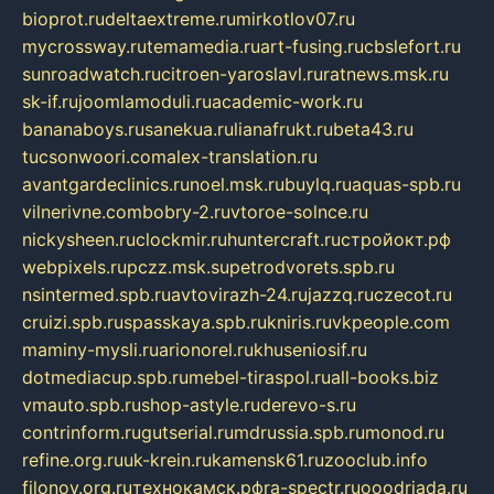
bioprot.ru
deltaextreme.ru
mirkotlov07.ru
mycrossway.ru
temamedia.ru
art-fusing.ru
cbslefort.ru
sunroadwatch.ru
citroen-yaroslavl.ru
ratnews.msk.ru
sk-if.ru
joomlamoduli.ru
academic-work.ru
bananaboys.ru
sanekua.ru
lianafrukt.ru
beta43.ru
tucsonwoori.com
alex-translation.ru
avantgardeclinics.ru
noel.msk.ru
buylq.ru
aquas-spb.ru
vilnerivne.com
bobry-2.ru
vtoroe-solnce.ru
nickysheen.ru
clockmir.ru
huntercraft.ru
стройокт.рф
webpixels.ru
pczz.msk.su
petrodvorets.spb.ru
nsintermed.spb.ru
avtovirazh-24.ru
jazzq.ru
czecot.ru
cruizi.spb.ru
spasskaya.spb.ru
kniris.ru
vkpeople.com
maminy-mysli.ru
arionorel.ru
khuseniosif.ru
dotmediacup.spb.ru
mebel-tiraspol.ru
all-books.biz
vmauto.spb.ru
shop-astyle.ru
derevo-s.ru
contrinform.ru
gutserial.ru
mdrussia.spb.ru
monod.ru
refine.org.ru
uk-krein.ru
kamensk61.ru
zooclub.info
filonov.org.ru
технокамск.рф
ra-spectr.ru
ooodriada.ru