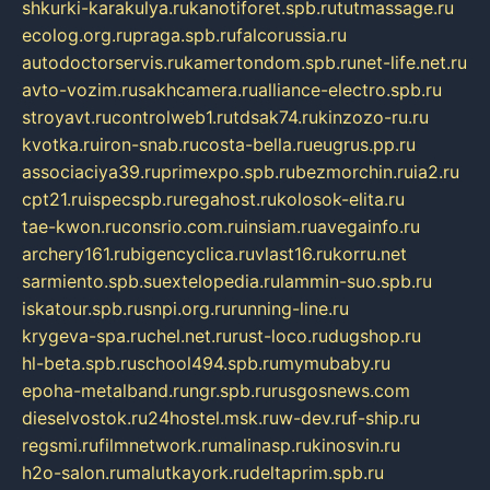
shkurki-karakulya.ru
kanotiforet.spb.ru
tutmassage.ru
ecolog.org.ru
praga.spb.ru
falcorussia.ru
autodoctorservis.ru
kamertondom.spb.ru
net-life.net.ru
avto-vozim.ru
sakhcamera.ru
alliance-electro.spb.ru
stroyavt.ru
controlweb1.ru
tdsak74.ru
kinzozo-ru.ru
kvotka.ru
iron-snab.ru
costa-bella.ru
eugrus.pp.ru
associaciya39.ru
primexpo.spb.ru
bezmorchin.ru
ia2.ru
cpt21.ru
ispecspb.ru
regahost.ru
kolosok-elita.ru
tae-kwon.ru
consrio.com.ru
insiam.ru
avegainfo.ru
archery161.ru
bigencyclica.ru
vlast16.ru
korru.net
sarmiento.spb.su
extelopedia.ru
lammin-suo.spb.ru
iskatour.spb.ru
snpi.org.ru
running-line.ru
krygeva-spa.ru
chel.net.ru
rust-loco.ru
dugshop.ru
hl-beta.spb.ru
school494.spb.ru
mymubaby.ru
epoha-metalband.ru
ngr.spb.ru
rusgosnews.com
dieselvostok.ru
24hostel.msk.ru
w-dev.ru
f-ship.ru
regsmi.ru
filmnetwork.ru
malinasp.ru
kinosvin.ru
h2o-salon.ru
malutkayork.ru
deltaprim.spb.ru