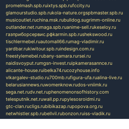
promelmash.spb.ru
ixtys.spb.ru
fccity.ru
glamourstudio.spb.ru
kola-nature.org
spbmaster.spb.ru
musicoutlet.ru
china.msk.ru
bulldog.su
grimm-online.ru
outlander.net.ru
maga.spb.ru
anime-sell.ru
keseloy.ru
газприборсервис.рф
karmin.spb.ru
shekswood.ru
tischlermebel.ru
automall66.ru
mag-vladimir.ru
yardbar.ru
kiwitour.spb.ru
indesign.com.ru
freestylemebel.ru
bany-samara.ru
rsei.ru
naidisvoyput.ru
mgsn-invest.ru
ipkamerasannce.ru
alicante-house.ru
ibelka74.ru
cozyhouse.info
vlkargalev-studio.ru
700mb.ru
figura-ufa.ru
alina-live.ru
belarusiannews.ru
womenknow.ru
dos-vniimk.ru
sega.net.ru
dv.net.ru
phenomenonsofhistory.com
telesputnik.net.ru
wall.pp.ru
pylesosroidmi.ru
gtc-clan.ru
cligs.ru
bibikazap.ru
popova.org.ru
netwhistler.spb.ru
bellvil.ru
bonzon.ru
iss-vladik.ru
defiparis.net.ru
las-gryzas.ru
amku.ru
electednews.spb.ru
feather.org.ru
spar72.ru
tankiigri.ru