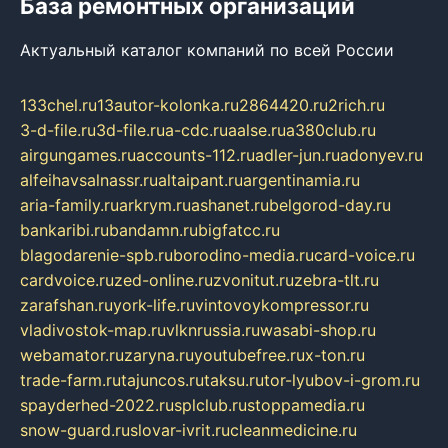
База ремонтных организаций
Актуальный каталог компаний по всей России
133chel.ru
13autor-kolonka.ru
2864420.ru
2rich.ru
3-d-file.ru
3d-file.ru
a-cdc.ru
aalse.ru
a380club.ru
airgungames.ru
accounts-112.ru
adler-jun.ru
adonyev.ru
alfeihavsalnassr.ru
altaipant.ru
argentinamia.ru
aria-family.ru
arkrym.ru
ashanet.ru
belgorod-day.ru
bankaribi.ru
bandamn.ru
bigfatcc.ru
blagodarenie-spb.ru
borodino-media.ru
card-voice.ru
cardvoice.ru
zed-online.ru
zvonitut.ru
zebra-tlt.ru
zarafshan.ru
york-life.ru
vintovoykompressor.ru
vladivostok-map.ru
vlknrussia.ru
wasabi-shop.ru
webamator.ru
zaryna.ru
youtubefree.ru
x-ton.ru
trade-farm.ru
tajuncos.ru
taksu.ru
tor-lyubov-i-grom.ru
spayderhed-2022.ru
splclub.ru
stoppamedia.ru
snow-guard.ru
slovar-ivrit.ru
cleanmedicine.ru