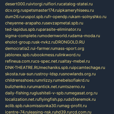
desert000.ru
ivtorgi.ru
ifiori.ru
catalog-statei.ru
dcv.org.ru
spetsmaster174.ru
ipkameryhiseeu.ru
dum26.ru
ruspol.spb.ru
fr-opendp.ru
kam-solnyshko.ru
cheyenne-arapaho.ru
sevzapmetal.spb.ru
ted-lapidus.spb.ru
parasite-eliminator.ru
sigma-complete.ru
modernworld.ru
dama-moda.ru
eholot-group.ru
sk-nvkz.ru
DRONGOLD.RU
democratia2.ru
i-farmer.ru
mass-sport.org
jablonex.spb.ru
bookmess.ru
linkword.ru
refineua.com.ru
cs-spec.net.ru
altay-mebel.ru
DNK-THEATRE.RU
mechaniks.spb.ru
ipcamtechage.ru
skosta.ru
a-sun.ru
stroy-ldsp.ru
snowlands.org.ru
childrensshoes.ru
mrlizzy.ru
mebelsofiakrd.ru
bulizhenko.ru
rumantick.net.ru
mtszerno.ru
daily-fishing.ru
glushiteli-v-spb.ru
megasat.org.ru
localization.net.ru
flyingfish.pp.ru
ds5teremok.ru
aclib.spb.ru
komissionka30.ru
mag-profit.ru
icentre-74.ru
leasing-nsk.ru
hd39.ru
rcd.com.ru