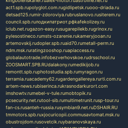
kingbolenskaner.ru
alex-motor.ru
astroline.net.ru
act1.spb.ru
polyglot.com.ru
gidlipetsk.ru
ooo-driada.ru
detsad125.ru
mir-zdoroviya.ru
bruslanovo.ru
siterem.ru
council.spb.ru
лодкипатриот.рф
kafekolizey.ru
iclub.net.ru
gazon-easy.ru
sugarepilekb.ru
grinox.ru
pylesostineco.ru
msts-ozarenie.ru
kameryjooan.ru
artemovskij.ru
dopler.spb.ru
aid70.ru
metall-perm.ru
ndm.msk.ru
ratingzooshop.ru
apiaccess.ru
globalautotrade.info
bezverhovskoe.ru
drsschool.ru
ZOOSMART.SPB.RU
dalakony.ru
medikijob.ru
remontt.spb.ru
photostudia.spb.ru
myragon.ru
terramia.ru
academy62.ru
gardengallereya.ru
rti.com.ru
artem-news.ru
biserinca.ru
krasnodarkurort.com
imshowtv.ru
mebel-v-tule.ru
mobtopik.ru
pcsecurity.net.ru
tool-sib.ru
multimetrunit.ru
sp-tour.ru
fan-cs.ru
santeh-russia.ru
symbian9.net.ru
DSHAIR.RU
tmmotors.spb.ru
xjocuricopii.com
musavtomat.msk.ru
obustrojdom.ru
sovetcik.ru
ybaranovskaya.ru