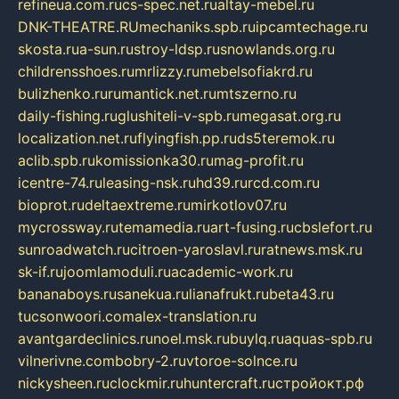
refineua.com.ru
cs-spec.net.ru
altay-mebel.ru
DNK-THEATRE.RU
mechaniks.spb.ru
ipcamtechage.ru
skosta.ru
a-sun.ru
stroy-ldsp.ru
snowlands.org.ru
childrensshoes.ru
mrlizzy.ru
mebelsofiakrd.ru
bulizhenko.ru
rumantick.net.ru
mtszerno.ru
daily-fishing.ru
glushiteli-v-spb.ru
megasat.org.ru
localization.net.ru
flyingfish.pp.ru
ds5teremok.ru
aclib.spb.ru
komissionka30.ru
mag-profit.ru
icentre-74.ru
leasing-nsk.ru
hd39.ru
rcd.com.ru
bioprot.ru
deltaextreme.ru
mirkotlov07.ru
mycrossway.ru
temamedia.ru
art-fusing.ru
cbslefort.ru
sunroadwatch.ru
citroen-yaroslavl.ru
ratnews.msk.ru
sk-if.ru
joomlamoduli.ru
academic-work.ru
bananaboys.ru
sanekua.ru
lianafrukt.ru
beta43.ru
tucsonwoori.com
alex-translation.ru
avantgardeclinics.ru
noel.msk.ru
buylq.ru
aquas-spb.ru
vilnerivne.com
bobry-2.ru
vtoroe-solnce.ru
nickysheen.ru
clockmir.ru
huntercraft.ru
стройокт.рф