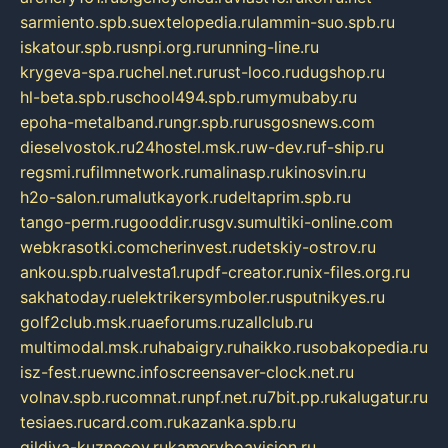
sarmiento.spb.su
extelopedia.ru
lammin-suo.spb.ru
iskatour.spb.ru
snpi.org.ru
running-line.ru
krygeva-spa.ru
chel.net.ru
rust-loco.ru
dugshop.ru
hl-beta.spb.ru
school494.spb.ru
mymubaby.ru
epoha-metalband.ru
ngr.spb.ru
rusgosnews.com
dieselvostok.ru
24hostel.msk.ru
w-dev.ru
f-ship.ru
regsmi.ru
filmnetwork.ru
malinasp.ru
kinosvin.ru
h2o-salon.ru
malutkayork.ru
deltaprim.spb.ru
tango-perm.ru
gooddir.ru
sgv.su
multiki-online.com
webkrasotki.com
cherinvest.ru
detskiy-ostrov.ru
ankou.spb.ru
alvesta1.ru
pdf-creator.ru
nix-files.org.ru
sakhatoday.ru
elektrikersymboler.ru
sputnikyes.ru
golf2club.msk.ru
aeforums.ru
zallclub.ru
multimodal.msk.ru
habaigry.ru
haikko.ru
sobakopedia.ru
isz-fest.ru
ewnc.info
screensaver-clock.net.ru
volnav.spb.ru
comnat.ru
npf.net.ru
7bit.pp.ru
kalugatur.ru
tesiaes.ru
card.com.ru
kazanka.spb.ru
gildiya-kuznecov.ru
kameryboavision.ru