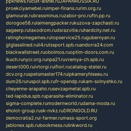
ppknews.ru
cult-alshei.ru
JAPANRUSSIA.RU
proekciyamebel.ru
imper-finans.ru
rim.org.ru
glamourai.ru
brassminus.ru
zabor-pro.ru
ftn.pp.ru
dorogoe58.ru
laimengpacker.ru
kuzova-zapchasti.ru
sageerp.ru
taxodrom.ru
dsrazvitie.ru
hardcity.net.ru
ratinghomegames.ru
topservice25.ru
gubernyan.ru
gtglasslined.ru
ii4.ru
tssport.spb.ru
andorra24.com
blackwallstreet.ru
oboimos.ru
optim-doors.com.ru
ikuch.ru
nycr.org.ru
npa21.ru
vremya-ch.spb.ru
desert000.ru
ivtorgi.ru
ifiori.ru
catalog-statei.ru
dcv.org.ru
spetsmaster174.ru
ipkameryhiseeu.ru
dum26.ru
ruspol.spb.ru
fr-opendp.ru
kam-solnyshko.ru
cheyenne-arapaho.ru
sevzapmetal.spb.ru
ted-lapidus.spb.ru
parasite-eliminator.ru
sigma-complete.ru
modernworld.ru
dama-moda.ru
eholot-group.ru
sk-nvkz.ru
DRONGOLD.RU
democratia2.ru
i-farmer.ru
mass-sport.org
jablonex.spb.ru
bookmess.ru
linkword.ru