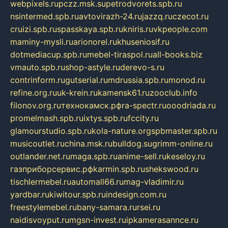
webpixels.ru
pczz.msk.su
petrodvorets.spb.ru
nsintermed.spb.ru
avtovirazh-24.ru
jazzq.ru
czecot.ru
cruizi.spb.ru
spasskaya.spb.ru
kniris.ru
vkpeople.com
maminy-mysli.ru
arionorel.ru
khuseniosif.ru
dotmediacup.spb.ru
mebel-tiraspol.ru
all-books.biz
vmauto.spb.ru
shop-astyle.ru
derevo-s.ru
contrinform.ru
gutserial.ru
mdrussia.spb.ru
monod.ru
refine.org.ru
uk-krein.ru
kamensk61.ru
zooclub.info
filonov.org.ru
технокамск.рф
ra-spectr.ru
ooodriada.ru
promelmash.spb.ru
ixtys.spb.ru
fccity.ru
glamourstudio.spb.ru
kola-nature.org
spbmaster.spb.ru
musicoutlet.ru
china.msk.ru
bulldog.su
grimm-online.ru
outlander.net.ru
maga.spb.ru
anime-sell.ru
keseloy.ru
газприборсервис.рф
karmin.spb.ru
shekswood.ru
tischlermebel.ru
automall66.ru
mag-vladimir.ru
yardbar.ru
kiwitour.spb.ru
indesign.com.ru
freestylemebel.ru
bany-samara.ru
rsei.ru
naidisvoyput.ru
mgsn-invest.ru
ipkamerasannce.ru