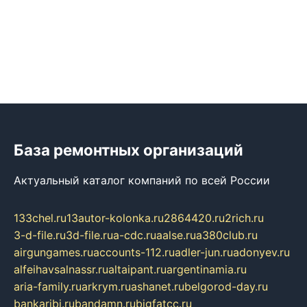
База ремонтных организаций
Актуальный каталог компаний по всей России
133chel.ru
13autor-kolonka.ru
2864420.ru
2rich.ru
3-d-file.ru
3d-file.ru
a-cdc.ru
aalse.ru
a380club.ru
airgungames.ru
accounts-112.ru
adler-jun.ru
adonyev.ru
alfeihavsalnassr.ru
altaipant.ru
argentinamia.ru
aria-family.ru
arkrym.ru
ashanet.ru
belgorod-day.ru
bankaribi.ru
bandamn.ru
bigfatcc.ru