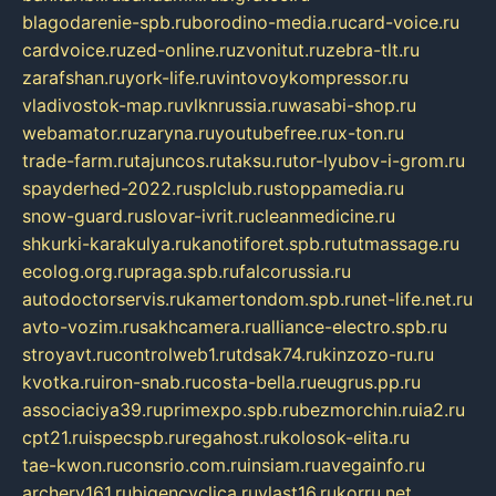
blagodarenie-spb.ru
borodino-media.ru
card-voice.ru
cardvoice.ru
zed-online.ru
zvonitut.ru
zebra-tlt.ru
zarafshan.ru
york-life.ru
vintovoykompressor.ru
vladivostok-map.ru
vlknrussia.ru
wasabi-shop.ru
webamator.ru
zaryna.ru
youtubefree.ru
x-ton.ru
trade-farm.ru
tajuncos.ru
taksu.ru
tor-lyubov-i-grom.ru
spayderhed-2022.ru
splclub.ru
stoppamedia.ru
snow-guard.ru
slovar-ivrit.ru
cleanmedicine.ru
shkurki-karakulya.ru
kanotiforet.spb.ru
tutmassage.ru
ecolog.org.ru
praga.spb.ru
falcorussia.ru
autodoctorservis.ru
kamertondom.spb.ru
net-life.net.ru
avto-vozim.ru
sakhcamera.ru
alliance-electro.spb.ru
stroyavt.ru
controlweb1.ru
tdsak74.ru
kinzozo-ru.ru
kvotka.ru
iron-snab.ru
costa-bella.ru
eugrus.pp.ru
associaciya39.ru
primexpo.spb.ru
bezmorchin.ru
ia2.ru
cpt21.ru
ispecspb.ru
regahost.ru
kolosok-elita.ru
tae-kwon.ru
consrio.com.ru
insiam.ru
avegainfo.ru
archery161.ru
bigencyclica.ru
vlast16.ru
korru.net