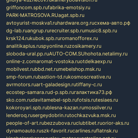
griffoncom.spb.ru
fabrika-emotsiy.ru
PARK-MATROSOVA.RU
agat.spb.ru
avtoyurist-moskva1.ru
hardware.org.ru
схема-авто.рф
dg-lab.ru
angrup.ru
recruiter.spb.ru
music8.spb.ru
krsk124.ru
kubok.spb.ru
romanofforex.ru
analitikaplus.ru
spyonline.ru
zosikamery.ru
sloboda-ural.pp.ru
AUTO-COM.SU
hohota.net
alimy.ru
online-z.com
aromat-vostoka.ru
otdelkaexp.ru
mobilvest.ru
bbd.net.ru
mebelshop.msk.ru
smp-forum.ru
bastion-td.ru
kosmoscreative.ru
avrmotors.ru
art-galadesign.ru
tiffany-c.ru
ecostep-samara.ru
d-p.spb.ru
галактика73.рф
sko.com.ru
davitamebel-spb.ru
fotsis.ru
tesiaes.ru
kokoroyari.spb.ru
blesna-kazan.ru
mossilver.ru
lenderoq.ru
sergeydobrin.ru
tochkazvuka.msk.ru
people-of-art.ru
bezzubova.ru
clubtibet.ru
orior-aks.ru
dynamoauto.ru
szk-favorit.ru
carlines.ru
flatnsk.ru