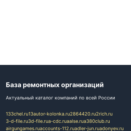
База ремонтных организаций
Актуальный каталог компаний по всей России
133chel.ru
13autor-kolonka.ru
2864420.ru
2rich.ru
3-d-file.ru
3d-file.ru
a-cdc.ru
aalse.ru
a380club.ru
airgungames.ru
accounts-112.ru
adler-jun.ru
adonyev.ru