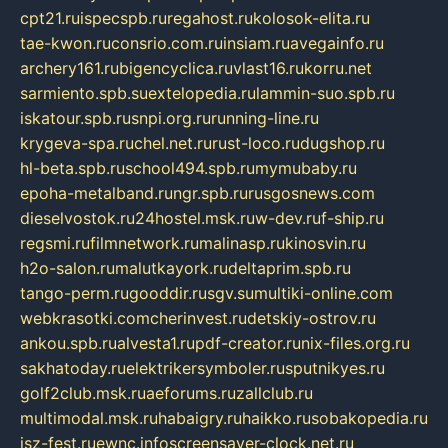
cpt21.ru
ispecspb.ru
regahost.ru
kolosok-elita.ru
tae-kwon.ru
consrio.com.ru
insiam.ru
avegainfo.ru
archery161.ru
bigencyclica.ru
vlast16.ru
korru.net
sarmiento.spb.su
extelopedia.ru
lammin-suo.spb.ru
iskatour.spb.ru
snpi.org.ru
running-line.ru
krygeva-spa.ru
chel.net.ru
rust-loco.ru
dugshop.ru
hl-beta.spb.ru
school494.spb.ru
mymubaby.ru
epoha-metalband.ru
ngr.spb.ru
rusgosnews.com
dieselvostok.ru
24hostel.msk.ru
w-dev.ru
f-ship.ru
regsmi.ru
filmnetwork.ru
malinasp.ru
kinosvin.ru
h2o-salon.ru
malutkayork.ru
deltaprim.spb.ru
tango-perm.ru
gooddir.ru
sgv.su
multiki-online.com
webkrasotki.com
cherinvest.ru
detskiy-ostrov.ru
ankou.spb.ru
alvesta1.ru
pdf-creator.ru
nix-files.org.ru
sakhatoday.ru
elektrikersymboler.ru
sputnikyes.ru
golf2club.msk.ru
aeforums.ru
zallclub.ru
multimodal.msk.ru
habaigry.ru
haikko.ru
sobakopedia.ru
isz-fest.ru
ewnc.info
screensaver-clock.net.ru