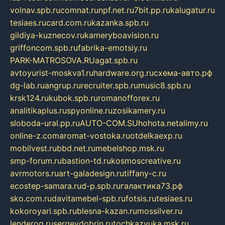
volnav.spb.ru
comnat.ru
npf.net.ru
7bit.pp.ru
kalugatur.ru
tesiaes.ru
card.com.ru
kazanka.spb.ru
gildiya-kuznecov.ru
kameryboavision.ru
griffoncom.spb.ru
fabrika-emotsiy.ru
PARK-MATROSOVA.RU
agat.spb.ru
avtoyurist-moskva1.ru
hardware.org.ru
схема-авто.рф
dg-lab.ru
angrup.ru
recruiter.spb.ru
music8.spb.ru
krsk124.ru
kubok.spb.ru
romanofforex.ru
analitikaplus.ru
spyonline.ru
zosikamery.ru
sloboda-ural.pp.ru
AUTO-COM.SU
hohota.net
alimy.ru
online-z.com
aromat-vostoka.ru
otdelkaexp.ru
mobilvest.ru
bbd.net.ru
mebelshop.msk.ru
smp-forum.ru
bastion-td.ru
kosmoscreative.ru
avrmotors.ru
art-galadesign.ru
tiffany-c.ru
ecostep-samara.ru
d-p.spb.ru
галактика73.рф
sko.com.ru
davitamebel-spb.ru
fotsis.ru
tesiaes.ru
kokoroyari.spb.ru
blesna-kazan.ru
mossilver.ru
lenderoq.ru
sergeydobrin.ru
tochkazvuka.msk.ru