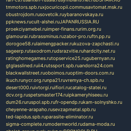
tmmotors.spb.ru
xjocuricopii.com
musavtomat.msk.ru
obustrojdom.ru
sovetcik.ru
ybaranovskaya.ru
ppknews.ru
cult-alshei.ru
JAPANRUSSIA.RU
proekciyamebel.ru
imper-finans.ru
rim.org.ru
glamourai.ru
brassminus.ru
zabor-pro.ru
ftn.pp.ru
dorogoe58.ru
laimengpacker.ru
kuzova-zapchasti.ru
sageerp.ru
taxodrom.ru
dsrazvitie.ru
hardcity.net.ru
ratinghomegames.ru
topservice25.ru
gubernyan.ru
gtglasslined.ru
ii4.ru
tssport.spb.ru
andorra24.com
blackwallstreet.ru
oboimos.ru
optim-doors.com.ru
ikuch.ru
nycr.org.ru
npa21.ru
vremya-ch.spb.ru
desert000.ru
ivtorgi.ru
ifiori.ru
catalog-statei.ru
dcv.org.ru
spetsmaster174.ru
ipkameryhiseeu.ru
dum26.ru
ruspol.spb.ru
fr-opendp.ru
kam-solnyshko.ru
cheyenne-arapaho.ru
sevzapmetal.spb.ru
ted-lapidus.spb.ru
parasite-eliminator.ru
sigma-complete.ru
modernworld.ru
dama-moda.ru