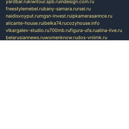
yardbar.ru
kiwitour.spb.ru
indesign.com.ru
freestylemebel.ru
bany-samara.ru
rsei.ru
naidisvoyput.ru
mgsn-invest.ru
ipkamerasannce.ru
alicante-house.ru
ibelka74.ru
cozyhouse.info
vlkargalev-studio.ru
700mb.ru
figura-ufa.ru
alina-live.ru
belarusiannews.ru
womenknow.ru
dos-vniimk.ru
sega.net.ru
dv.net.ru
phenomenonsofhistory.com
telesputnik.net.ru
wall.pp.ru
pylesosroidmi.ru
gtc-clan.ru
cligs.ru
bibikazap.ru
popova.org.ru
netwhistler.spb.ru
bellvil.ru
bonzon.ru
iss-vladik.ru
defiparis.net.ru
las-gryzas.ru
amku.ru
electednews.spb.ru
feather.org.ru
spar72.ru
tankiigri.ru
dominus.com.ru
ibtree.ru
sanykool.pp.ru
unixlib.org.ru
menatep.spb.ru
gartenterrassen.ru
printeka.ru
skvozilka.com.ru
parkovka-pub.ru
lovemobi.ru
art-ru.ru
emulatorz.com.ru
alucomp.com.ru
tatforum.com.ru
alternativa-profi.ru
dermakler.ru
artsurvey.ru
aredir.ru
khimspas.ru
centr-maxi.ru
2018r.ru