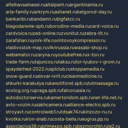
alfeihavsalnassr.ru
altaipant.ru
argentinamia.ru
aria-family.ru
arkrym.ru
ashanet.ru
belgorod-day.ru
bankaribi.ru
bandamn.ru
bigfatcc.ru
blagodarenie-spb.ru
borodino-media.ru
card-voice.ru
cardvoice.ru
zed-online.ru
zvonitut.ru
zebra-tlt.ru
zarafshan.ru
york-life.ru
vintovoykompressor.ru
vladivostok-map.ru
vlknrussia.ru
wasabi-shop.ru
webamator.ru
zaryna.ru
youtubefree.ru
x-ton.ru
trade-farm.ru
tajuncos.ru
taksu.ru
tor-lyubov-i-grom.ru
spayderhed-2022.ru
splclub.ru
stoppamedia.ru
snow-guard.ru
slovar-ivrit.ru
cleanmedicine.ru
shkurki-karakulya.ru
kanotiforet.spb.ru
tutmassage.ru
ecolog.org.ru
praga.spb.ru
falcorussia.ru
autodoctorservis.ru
kamertondom.spb.ru
net-life.net.ru
avto-vozim.ru
sakhcamera.ru
alliance-electro.spb.ru
stroyavt.ru
controlweb1.ru
tdsak74.ru
kinzozo-ru.ru
kvotka.ru
iron-snab.ru
costa-bella.ru
eugrus.pp.ru
associaciya39.ru
primexpo.spb.ru
bezmorchin.ru
ia2.ru