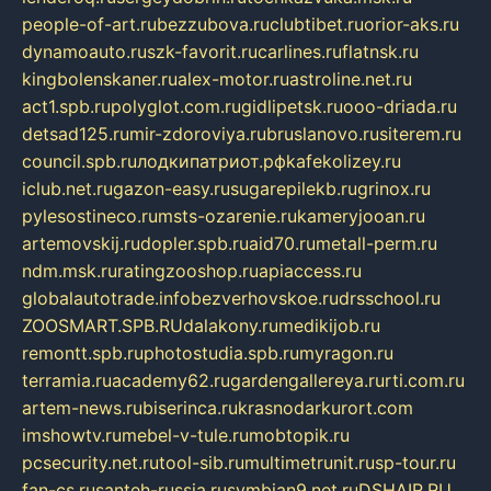
people-of-art.ru
bezzubova.ru
clubtibet.ru
orior-aks.ru
dynamoauto.ru
szk-favorit.ru
carlines.ru
flatnsk.ru
kingbolenskaner.ru
alex-motor.ru
astroline.net.ru
act1.spb.ru
polyglot.com.ru
gidlipetsk.ru
ooo-driada.ru
detsad125.ru
mir-zdoroviya.ru
bruslanovo.ru
siterem.ru
council.spb.ru
лодкипатриот.рф
kafekolizey.ru
iclub.net.ru
gazon-easy.ru
sugarepilekb.ru
grinox.ru
pylesostineco.ru
msts-ozarenie.ru
kameryjooan.ru
artemovskij.ru
dopler.spb.ru
aid70.ru
metall-perm.ru
ndm.msk.ru
ratingzooshop.ru
apiaccess.ru
globalautotrade.info
bezverhovskoe.ru
drsschool.ru
ZOOSMART.SPB.RU
dalakony.ru
medikijob.ru
remontt.spb.ru
photostudia.spb.ru
myragon.ru
terramia.ru
academy62.ru
gardengallereya.ru
rti.com.ru
artem-news.ru
biserinca.ru
krasnodarkurort.com
imshowtv.ru
mebel-v-tule.ru
mobtopik.ru
pcsecurity.net.ru
tool-sib.ru
multimetrunit.ru
sp-tour.ru
fan-cs.ru
santeh-russia.ru
symbian9.net.ru
DSHAIR.RU