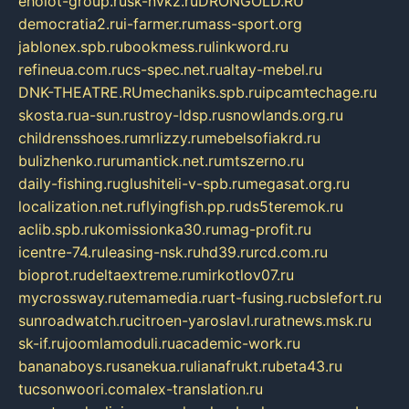
eholot-group.ru
sk-nvkz.ru
DRONGOLD.RU
democratia2.ru
i-farmer.ru
mass-sport.org
jablonex.spb.ru
bookmess.ru
linkword.ru
refineua.com.ru
cs-spec.net.ru
altay-mebel.ru
DNK-THEATRE.RU
mechaniks.spb.ru
ipcamtechage.ru
skosta.ru
a-sun.ru
stroy-ldsp.ru
snowlands.org.ru
childrensshoes.ru
mrlizzy.ru
mebelsofiakrd.ru
bulizhenko.ru
rumantick.net.ru
mtszerno.ru
daily-fishing.ru
glushiteli-v-spb.ru
megasat.org.ru
localization.net.ru
flyingfish.pp.ru
ds5teremok.ru
aclib.spb.ru
komissionka30.ru
mag-profit.ru
icentre-74.ru
leasing-nsk.ru
hd39.ru
rcd.com.ru
bioprot.ru
deltaextreme.ru
mirkotlov07.ru
mycrossway.ru
temamedia.ru
art-fusing.ru
cbslefort.ru
sunroadwatch.ru
citroen-yaroslavl.ru
ratnews.msk.ru
sk-if.ru
joomlamoduli.ru
academic-work.ru
bananaboys.ru
sanekua.ru
lianafrukt.ru
beta43.ru
tucsonwoori.com
alex-translation.ru