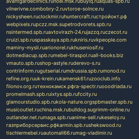
avantgardeclinics.ru
noel.msk.ru
buylq.ru
aquas-spb.ru
vilnerivne.com
bobry-2.ru
vtoroe-solnce.ru
nickysheen.ru
clockmir.ru
huntercraft.ru
стройокт.рф
webpixels.ru
pczz.msk.su
petrodvorets.spb.ru
nsintermed.spb.ru
avtovirazh-24.ru
jazzq.ru
czecot.ru
cruizi.spb.ru
spasskaya.spb.ru
kniris.ru
vkpeople.com
maminy-mysli.ru
arionorel.ru
khuseniosif.ru
dotmediacup.spb.ru
mebel-tiraspol.ru
all-books.biz
vmauto.spb.ru
shop-astyle.ru
derevo-s.ru
contrinform.ru
gutserial.ru
mdrussia.spb.ru
monod.ru
refine.org.ru
uk-krein.ru
kamensk61.ru
zooclub.info
filonov.org.ru
технокамск.рф
ra-spectr.ru
ooodriada.ru
promelmash.spb.ru
ixtys.spb.ru
fccity.ru
glamourstudio.spb.ru
kola-nature.org
spbmaster.spb.ru
musicoutlet.ru
china.msk.ru
bulldog.su
grimm-online.ru
outlander.net.ru
maga.spb.ru
anime-sell.ru
keseloy.ru
газприборсервис.рф
karmin.spb.ru
shekswood.ru
tischlermebel.ru
automall66.ru
mag-vladimir.ru