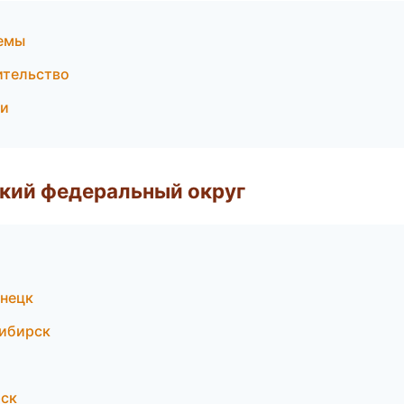
темы
ительство
ри
ский федеральный округ
нецк
ибирск
рск