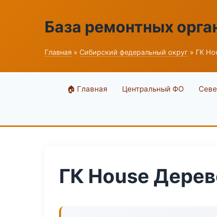
База ремонтных орга
Главная
»
Сибирский федеральный округ
» ГК Ho
🏠 Главная
Центральный ФО
Севе
ГК House Дерев