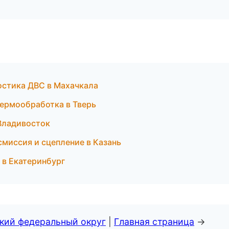
ностика ДВС в Махачкала
 термообработка в Тверь
 Владивосток
смиссия и сцепление в Казань
и в Екатеринбург
ский федеральный округ
|
Главная страница
→