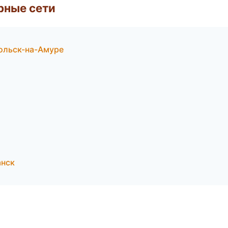
рные сети
ольск-на-Амуре
анск