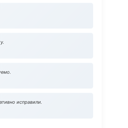
у.
уемо.
ативно исправили.