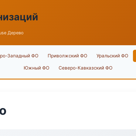
низаций
use Дерево
ро-Западный ФО
Приволжский ФО
Уральский ФО
Южный ФО
Северо-Кавказский ФО
о