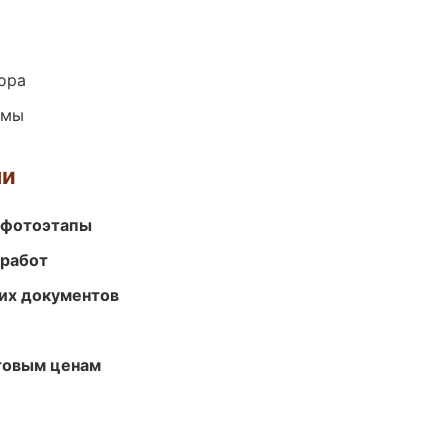
ора
емы
ми
 фотоэтапы
 работ
их документов
птовым ценам