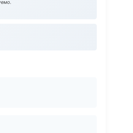
уемо.