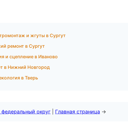
тромонтаж и жгуты в Сургут
кий ремонт в Сургут
ия и сцепление в Иваново
орт в Нижний Новгород
екология в Тверь
 федеральный округ
|
Главная страница
→