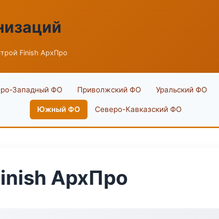
низаций
трой Finish АрхПро
ро-Западный ФО
Приволжский ФО
Уральский ФО
Южный ФО
Северо-Кавказский ФО
inish АрхПро