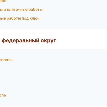
монт
лы и плиточные работы
ные работы под ключ
 федеральный округ
тополь
оль