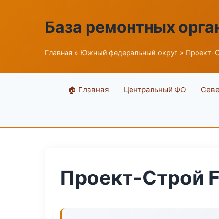
База ремонтных орга
Главная
»
Южный федеральный округ
» Проект-С
🏠 Главная
Центральный ФО
Севе
Проект-Строй F