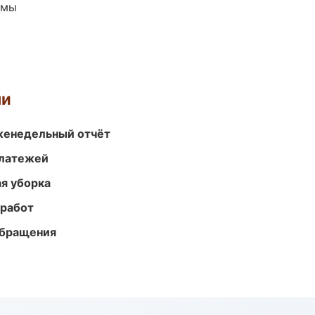
емы
ми
женедельный отчёт
платежей
ая уборка
 работ
обращения