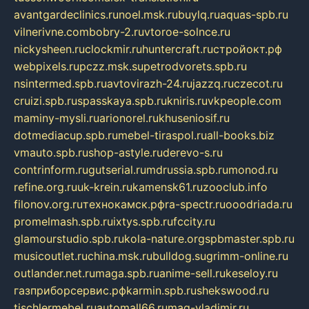
avantgardeclinics.ru
noel.msk.ru
buylq.ru
aquas-spb.ru
vilnerivne.com
bobry-2.ru
vtoroe-solnce.ru
nickysheen.ru
clockmir.ru
huntercraft.ru
стройокт.рф
webpixels.ru
pczz.msk.su
petrodvorets.spb.ru
nsintermed.spb.ru
avtovirazh-24.ru
jazzq.ru
czecot.ru
cruizi.spb.ru
spasskaya.spb.ru
kniris.ru
vkpeople.com
maminy-mysli.ru
arionorel.ru
khuseniosif.ru
dotmediacup.spb.ru
mebel-tiraspol.ru
all-books.biz
vmauto.spb.ru
shop-astyle.ru
derevo-s.ru
contrinform.ru
gutserial.ru
mdrussia.spb.ru
monod.ru
refine.org.ru
uk-krein.ru
kamensk61.ru
zooclub.info
filonov.org.ru
технокамск.рф
ra-spectr.ru
ooodriada.ru
promelmash.spb.ru
ixtys.spb.ru
fccity.ru
glamourstudio.spb.ru
kola-nature.org
spbmaster.spb.ru
musicoutlet.ru
china.msk.ru
bulldog.su
grimm-online.ru
outlander.net.ru
maga.spb.ru
anime-sell.ru
keseloy.ru
газприборсервис.рф
karmin.spb.ru
shekswood.ru
tischlermebel.ru
automall66.ru
mag-vladimir.ru