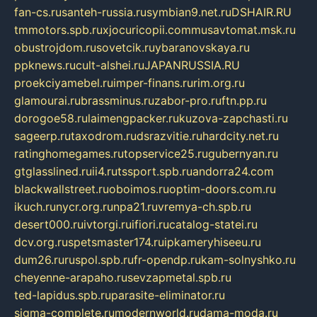
fan-cs.ru
santeh-russia.ru
symbian9.net.ru
DSHAIR.RU
tmmotors.spb.ru
xjocuricopii.com
musavtomat.msk.ru
obustrojdom.ru
sovetcik.ru
ybaranovskaya.ru
ppknews.ru
cult-alshei.ru
JAPANRUSSIA.RU
proekciyamebel.ru
imper-finans.ru
rim.org.ru
glamourai.ru
brassminus.ru
zabor-pro.ru
ftn.pp.ru
dorogoe58.ru
laimengpacker.ru
kuzova-zapchasti.ru
sageerp.ru
taxodrom.ru
dsrazvitie.ru
hardcity.net.ru
ratinghomegames.ru
topservice25.ru
gubernyan.ru
gtglasslined.ru
ii4.ru
tssport.spb.ru
andorra24.com
blackwallstreet.ru
oboimos.ru
optim-doors.com.ru
ikuch.ru
nycr.org.ru
npa21.ru
vremya-ch.spb.ru
desert000.ru
ivtorgi.ru
ifiori.ru
catalog-statei.ru
dcv.org.ru
spetsmaster174.ru
ipkameryhiseeu.ru
dum26.ru
ruspol.spb.ru
fr-opendp.ru
kam-solnyshko.ru
cheyenne-arapaho.ru
sevzapmetal.spb.ru
ted-lapidus.spb.ru
parasite-eliminator.ru
sigma-complete.ru
modernworld.ru
dama-moda.ru