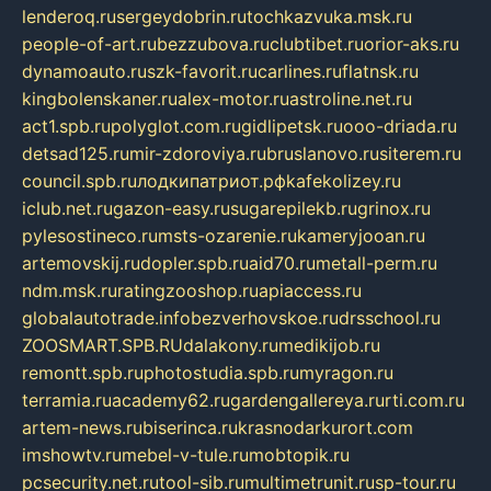
lenderoq.ru
sergeydobrin.ru
tochkazvuka.msk.ru
people-of-art.ru
bezzubova.ru
clubtibet.ru
orior-aks.ru
dynamoauto.ru
szk-favorit.ru
carlines.ru
flatnsk.ru
kingbolenskaner.ru
alex-motor.ru
astroline.net.ru
act1.spb.ru
polyglot.com.ru
gidlipetsk.ru
ooo-driada.ru
detsad125.ru
mir-zdoroviya.ru
bruslanovo.ru
siterem.ru
council.spb.ru
лодкипатриот.рф
kafekolizey.ru
iclub.net.ru
gazon-easy.ru
sugarepilekb.ru
grinox.ru
pylesostineco.ru
msts-ozarenie.ru
kameryjooan.ru
artemovskij.ru
dopler.spb.ru
aid70.ru
metall-perm.ru
ndm.msk.ru
ratingzooshop.ru
apiaccess.ru
globalautotrade.info
bezverhovskoe.ru
drsschool.ru
ZOOSMART.SPB.RU
dalakony.ru
medikijob.ru
remontt.spb.ru
photostudia.spb.ru
myragon.ru
terramia.ru
academy62.ru
gardengallereya.ru
rti.com.ru
artem-news.ru
biserinca.ru
krasnodarkurort.com
imshowtv.ru
mebel-v-tule.ru
mobtopik.ru
pcsecurity.net.ru
tool-sib.ru
multimetrunit.ru
sp-tour.ru