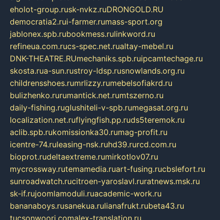
eholot-group.ru
sk-nvkz.ru
DRONGOLD.RU
democratia2.ru
i-farmer.ru
mass-sport.org
jablonex.spb.ru
bookmess.ru
linkword.ru
refineua.com.ru
cs-spec.net.ru
altay-mebel.ru
DNK-THEATRE.RU
mechaniks.spb.ru
ipcamtechage.ru
skosta.ru
a-sun.ru
stroy-ldsp.ru
snowlands.org.ru
childrensshoes.ru
mrlizzy.ru
mebelsofiakrd.ru
bulizhenko.ru
rumantick.net.ru
mtszerno.ru
daily-fishing.ru
glushiteli-v-spb.ru
megasat.org.ru
localization.net.ru
flyingfish.pp.ru
ds5teremok.ru
aclib.spb.ru
komissionka30.ru
mag-profit.ru
icentre-74.ru
leasing-nsk.ru
hd39.ru
rcd.com.ru
bioprot.ru
deltaextreme.ru
mirkotlov07.ru
mycrossway.ru
temamedia.ru
art-fusing.ru
cbslefort.ru
sunroadwatch.ru
citroen-yaroslavl.ru
ratnews.msk.ru
sk-if.ru
joomlamoduli.ru
academic-work.ru
bananaboys.ru
sanekua.ru
lianafrukt.ru
beta43.ru
tucsonwoori.com
alex-translation.ru