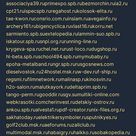
associaciya39.ru
primexpo.spb.ru
bezmorchin.ru
ia2.ru
cpt21.ru
ispecspb.ru
regahost.ru
kolosok-elita.ru
tae-kwon.ru
consrio.com.ru
insiam.ru
avegainfo.ru
archery161.ru
bigencyclica.ru
vlast16.ru
korru.net
sarmiento.spb.su
extelopedia.ru
lammin-suo.spb.ru
iskatour.spb.ru
snpi.org.ru
running-line.ru
krygeva-spa.ru
chel.net.ru
rust-loco.ru
dugshop.ru
hl-beta.spb.ru
school494.spb.ru
mymubaby.ru
epoha-metalband.ru
ngr.spb.ru
rusgosnews.com
dieselvostok.ru
24hostel.msk.ru
w-dev.ru
f-ship.ru
regsmi.ru
filmnetwork.ru
malinasp.ru
kinosvin.ru
h2o-salon.ru
malutkayork.ru
deltaprim.spb.ru
tango-perm.ru
gooddir.ru
sgv.su
multiki-online.com
webkrasotki.com
cherinvest.ru
detskiy-ostrov.ru
ankou.spb.ru
alvesta1.ru
pdf-creator.ru
nix-files.org.ru
sakhatoday.ru
elektrikersymboler.ru
sputnikyes.ru
golf2club.msk.ru
aeforums.ru
zallclub.ru
multimodal.msk.ru
habaigry.ru
haikko.ru
sobakopedia.ru