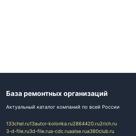
База ремонтных организаций
Актуальный каталог компаний по всей России
133chel.ru
13autor-kolonka.ru
2864420.ru
2rich.ru
3-d-file.ru
3d-file.ru
a-cdc.ru
aalse.ru
a380club.ru