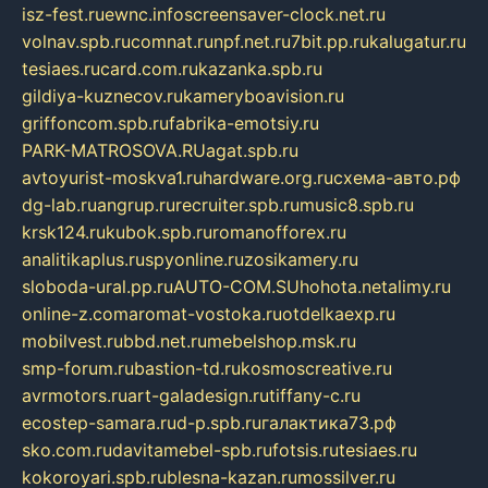
isz-fest.ru
ewnc.info
screensaver-clock.net.ru
volnav.spb.ru
comnat.ru
npf.net.ru
7bit.pp.ru
kalugatur.ru
tesiaes.ru
card.com.ru
kazanka.spb.ru
gildiya-kuznecov.ru
kameryboavision.ru
griffoncom.spb.ru
fabrika-emotsiy.ru
PARK-MATROSOVA.RU
agat.spb.ru
avtoyurist-moskva1.ru
hardware.org.ru
схема-авто.рф
dg-lab.ru
angrup.ru
recruiter.spb.ru
music8.spb.ru
krsk124.ru
kubok.spb.ru
romanofforex.ru
analitikaplus.ru
spyonline.ru
zosikamery.ru
sloboda-ural.pp.ru
AUTO-COM.SU
hohota.net
alimy.ru
online-z.com
aromat-vostoka.ru
otdelkaexp.ru
mobilvest.ru
bbd.net.ru
mebelshop.msk.ru
smp-forum.ru
bastion-td.ru
kosmoscreative.ru
avrmotors.ru
art-galadesign.ru
tiffany-c.ru
ecostep-samara.ru
d-p.spb.ru
галактика73.рф
sko.com.ru
davitamebel-spb.ru
fotsis.ru
tesiaes.ru
kokoroyari.spb.ru
blesna-kazan.ru
mossilver.ru