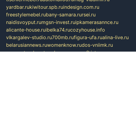
yardbar.ru
kiwitour.spb.ru
indesign.com.ru
freestylemebel.ru
bany-samara.ru
rsei.ru
naidisvoyput.ru
mgsn-invest.ru
ipkamerasannce.ru
alicante-house.ru
ibelka74.ru
cozyhouse.info
vlkargalev-studio.ru
700mb.ru
figura-ufa.ru
alina-live.ru
belarusiannews.ru
womenknow.ru
dos-vniimk.ru
sega.net.ru
dv.net.ru
phenomenonsofhistory.com
telesputnik.net.ru
wall.pp.ru
pylesosroidmi.ru
gtc-clan.ru
cligs.ru
bibikazap.ru
popova.org.ru
netwhistler.spb.ru
bellvil.ru
bonzon.ru
iss-vladik.ru
defiparis.net.ru
las-gryzas.ru
amku.ru
electednews.spb.ru
feather.org.ru
spar72.ru
tankiigri.ru
dominus.com.ru
ibtree.ru
sanykool.pp.ru
unixlib.org.ru
menatep.spb.ru
gartenterrassen.ru
printeka.ru
skvozilka.com.ru
parkovka-pub.ru
lovemobi.ru
art-ru.ru
emulatorz.com.ru
alucomp.com.ru
tatforum.com.ru
alternativa-profi.ru
dermakler.ru
artsurvey.ru
aredir.ru