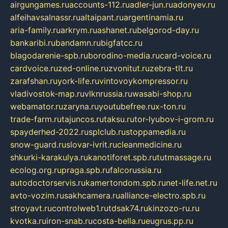
airgungames.ru
accounts-112.ru
adler-jun.ru
adonyev.ru
alfeihavsalnassr.ru
altaipant.ru
argentinamia.ru
aria-family.ru
arkrym.ru
ashanet.ru
belgorod-day.ru
bankaribi.ru
bandamn.ru
bigfatcc.ru
blagodarenie-spb.ru
borodino-media.ru
card-voice.ru
cardvoice.ru
zed-online.ru
zvonitut.ru
zebra-tlt.ru
zarafshan.ru
york-life.ru
vintovoykompressor.ru
vladivostok-map.ru
vlknrussia.ru
wasabi-shop.ru
webamator.ru
zaryna.ru
youtubefree.ru
x-ton.ru
trade-farm.ru
tajuncos.ru
taksu.ru
tor-lyubov-i-grom.ru
spayderhed-2022.ru
splclub.ru
stoppamedia.ru
snow-guard.ru
slovar-ivrit.ru
cleanmedicine.ru
shkurki-karakulya.ru
kanotiforet.spb.ru
tutmassage.ru
ecolog.org.ru
praga.spb.ru
falcorussia.ru
autodoctorservis.ru
kamertondom.spb.ru
net-life.net.ru
avto-vozim.ru
sakhcamera.ru
alliance-electro.spb.ru
stroyavt.ru
controlweb1.ru
tdsak74.ru
kinzozo-ru.ru
kvotka.ru
iron-snab.ru
costa-bella.ru
eugrus.pp.ru