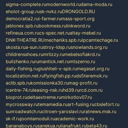
sigma-complete.ru
modernworld.ru
dama-moda.ru
eholot-group.ru
sk-nvkz.ru
DRONGOLD.RU
democratia2.ru
i-farmer.ru
mass-sport.org
jablonex.spb.ru
bookmess.ru
linkword.ru
refineua.com.ru
cs-spec.net.ru
altay-mebel.ru
DNK-THEATRE.RU
mechaniks.spb.ru
ipcamtechage.ru
skosta.ru
a-sun.ru
stroy-ldsp.ru
snowlands.org.ru
childrensshoes.ru
mrlizzy.ru
mebelsofiakrd.ru
bulizhenko.ru
rumantick.net.ru
mtszerno.ru
daily-fishing.ru
glushiteli-v-spb.ru
megasat.org.ru
localization.net.ru
flyingfish.pp.ru
ds5teremok.ru
aclib.spb.ru
komissionka30.ru
mag-profit.ru
icentre-74.ru
leasing-nsk.ru
hd39.ru
rcd.com.ru
bioprot.ru
deltaextreme.ru
mirkotlov07.ru
mycrossway.ru
temamedia.ru
art-fusing.ru
cbslefort.ru
sunroadwatch.ru
citroen-yaroslavl.ru
ratnews.msk.ru
sk-if.ru
joomlamoduli.ru
academic-work.ru
bananaboys.ru
sanekua.ru
lianafrukt.ru
beta43.ru