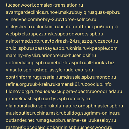
tucsonwoori.com
alex-translation.ru
avantgardeclinics.ru
noel.msk.ru
buylq.ru
aquas-spb.ru
vilnerivne.com
bobry-2.ru
vtoroe-solnce.ru
nickysheen.ru
clockmir.ru
huntercraft.ru
стройокт.рф
webpixels.ru
pczz.msk.su
petrodvorets.spb.ru
nsintermed.spb.ru
avtovirazh-24.ru
jazzq.ru
czecot.ru
cruizi.spb.ru
spasskaya.spb.ru
kniris.ru
vkpeople.com
maminy-mysli.ru
arionorel.ru
khuseniosif.ru
dotmediacup.spb.ru
mebel-tiraspol.ru
all-books.biz
vmauto.spb.ru
shop-astyle.ru
derevo-s.ru
contrinform.ru
gutserial.ru
mdrussia.spb.ru
monod.ru
refine.org.ru
uk-krein.ru
kamensk61.ru
zooclub.info
filonov.org.ru
технокамск.рф
ra-spectr.ru
ooodriada.ru
promelmash.spb.ru
ixtys.spb.ru
fccity.ru
glamourstudio.spb.ru
kola-nature.org
spbmaster.spb.ru
musicoutlet.ru
china.msk.ru
bulldog.su
grimm-online.ru
outlander.net.ru
maga.spb.ru
anime-sell.ru
keseloy.ru
газприборсервис.рф
karmin.spb.ru
shekswood.ru