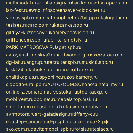
multimodal.msk.ru
habaigry.ru
haikko.ru
sobakopedia.ru
isz-fest.ru
ewnc.info
screensaver-clock.net.ru
volnav.spb.ru
comnat.ru
npf.net.ru
7bit.pp.ru
kalugatur.ru
tesiaes.ru
card.com.ru
kazanka.spb.ru
gildiya-kuznecov.ru
kameryboavision.ru
griffoncom.spb.ru
fabrika-emotsiy.ru
PARK-MATROSOVA.RU
agat.spb.ru
avtoyurist-moskva1.ru
hardware.org.ru
схема-авто.рф
dg-lab.ru
angrup.ru
recruiter.spb.ru
music8.spb.ru
krsk124.ru
kubok.spb.ru
romanofforex.ru
analitikaplus.ru
spyonline.ru
zosikamery.ru
sloboda-ural.pp.ru
AUTO-COM.SU
hohota.net
alimy.ru
online-z.com
aromat-vostoka.ru
otdelkaexp.ru
mobilvest.ru
bbd.net.ru
mebelshop.msk.ru
smp-forum.ru
bastion-td.ru
kosmoscreative.ru
avrmotors.ru
art-galadesign.ru
tiffany-c.ru
ecostep-samara.ru
d-p.spb.ru
галактика73.рф
sko.com.ru
davitamebel-spb.ru
fotsis.ru
tesiaes.ru