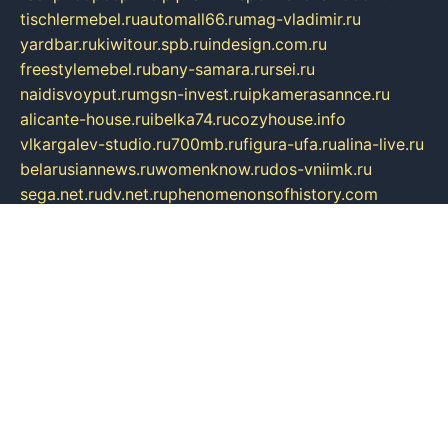
tischlermebel.ru
automall66.ru
mag-vladimir.ru
yardbar.ru
kiwitour.spb.ru
indesign.com.ru
freestylemebel.ru
bany-samara.ru
rsei.ru
naidisvoyput.ru
mgsn-invest.ru
ipkamerasannce.ru
alicante-house.ru
ibelka74.ru
cozyhouse.info
vlkargalev-studio.ru
700mb.ru
figura-ufa.ru
alina-live.ru
belarusiannews.ru
womenknow.ru
dos-vniimk.ru
sega.net.ru
dv.net.ru
phenomenonsofhistory.com
telesputnik.net.ru
wall.pp.ru
pylesosroidmi.ru
gtc-clan.ru
cligs.ru
bibikazap.ru
popova.org.ru
netwhistler.spb.ru
bellvil.ru
bonzon.ru
iss-vladik.ru
defiparis.net.ru
las-gryzas.ru
amku.ru
electednews.spb.ru
feather.org.ru
spar72.ru
tankiigri.ru
dominus.com.ru
ibtree.ru
sanykool.pp.ru
unixlib.org.ru
menatep.spb.ru
gartenterrassen.ru
printeka.ru
skvozilka.com.ru
parkovka-pub.ru
lovemobi.ru
art-ru.ru
emulatorz.com.ru
alucomp.com.ru
tatforum.com.ru
alternativa-profi.ru
dermakler.ru
artsurvey.ru
aredir.ru