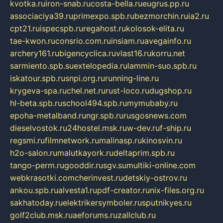
kvotka.ru
iron-snab.ru
costa-bella.ru
eugrus.pp.ru
associaciya39.ru
primexpo.spb.ru
bezmorchin.ru
ia2.ru
cpt21.ru
ispecspb.ru
regahost.ru
kolosok-elita.ru
tae-kwon.ru
consrio.com.ru
insiam.ru
avegainfo.ru
archery161.ru
bigencyclica.ru
vlast16.ru
korru.net
sarmiento.spb.su
extelopedia.ru
lammin-suo.spb.ru
iskatour.spb.ru
snpi.org.ru
running-line.ru
krygeva-spa.ru
chel.net.ru
rust-loco.ru
dugshop.ru
hl-beta.spb.ru
school494.spb.ru
mymubaby.ru
epoha-metalband.ru
ngr.spb.ru
rusgosnews.com
dieselvostok.ru
24hostel.msk.ru
w-dev.ru
f-ship.ru
regsmi.ru
filmnetwork.ru
malinasp.ru
kinosvin.ru
h2o-salon.ru
malutkayork.ru
deltaprim.spb.ru
tango-perm.ru
gooddir.ru
sgv.su
multiki-online.com
webkrasotki.com
cherinvest.ru
detskiy-ostrov.ru
ankou.spb.ru
alvesta1.ru
pdf-creator.ru
nix-files.org.ru
sakhatoday.ru
elektrikersymboler.ru
sputnikyes.ru
golf2club.msk.ru
aeforums.ru
zallclub.ru