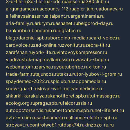
3-d-file.ru
3d-file.ru
a-cdc.ru
aalse.ru
a380club.ru
airgungames.ru
accounts-112.ru
adler-jun.ru
adonyev.ru
alfeihavsalnassr.ru
altaipant.ru
argentinamia.ru
aria-family.ru
arkrym.ru
ashanet.ru
belgorod-day.ru
bankaribi.ru
bandamn.ru
bigfatcc.ru
blagodarenie-spb.ru
borodino-media.ru
card-voice.ru
cardvoice.ru
zed-online.ru
zvonitut.ru
zebra-tlt.ru
zarafshan.ru
york-life.ru
vintovoykompressor.ru
vladivostok-map.ru
vlknrussia.ru
wasabi-shop.ru
webamator.ru
zaryna.ru
youtubefree.ru
x-ton.ru
trade-farm.ru
tajuncos.ru
taksu.ru
tor-lyubov-i-grom.ru
spayderhed-2022.ru
splclub.ru
stoppamedia.ru
snow-guard.ru
slovar-ivrit.ru
cleanmedicine.ru
shkurki-karakulya.ru
kanotiforet.spb.ru
tutmassage.ru
ecolog.org.ru
praga.spb.ru
falcorussia.ru
autodoctorservis.ru
kamertondom.spb.ru
net-life.net.ru
avto-vozim.ru
sakhcamera.ru
alliance-electro.spb.ru
stroyavt.ru
controlweb1.ru
tdsak74.ru
kinzozo-ru.ru