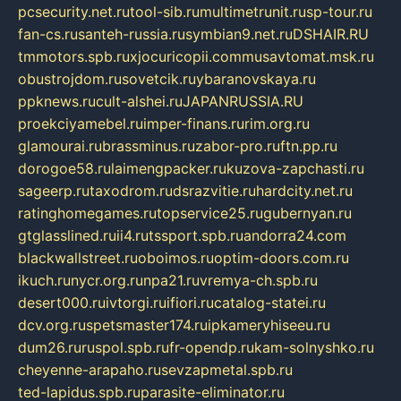
pcsecurity.net.ru
tool-sib.ru
multimetrunit.ru
sp-tour.ru
fan-cs.ru
santeh-russia.ru
symbian9.net.ru
DSHAIR.RU
tmmotors.spb.ru
xjocuricopii.com
musavtomat.msk.ru
obustrojdom.ru
sovetcik.ru
ybaranovskaya.ru
ppknews.ru
cult-alshei.ru
JAPANRUSSIA.RU
proekciyamebel.ru
imper-finans.ru
rim.org.ru
glamourai.ru
brassminus.ru
zabor-pro.ru
ftn.pp.ru
dorogoe58.ru
laimengpacker.ru
kuzova-zapchasti.ru
sageerp.ru
taxodrom.ru
dsrazvitie.ru
hardcity.net.ru
ratinghomegames.ru
topservice25.ru
gubernyan.ru
gtglasslined.ru
ii4.ru
tssport.spb.ru
andorra24.com
blackwallstreet.ru
oboimos.ru
optim-doors.com.ru
ikuch.ru
nycr.org.ru
npa21.ru
vremya-ch.spb.ru
desert000.ru
ivtorgi.ru
ifiori.ru
catalog-statei.ru
dcv.org.ru
spetsmaster174.ru
ipkameryhiseeu.ru
dum26.ru
ruspol.spb.ru
fr-opendp.ru
kam-solnyshko.ru
cheyenne-arapaho.ru
sevzapmetal.spb.ru
ted-lapidus.spb.ru
parasite-eliminator.ru