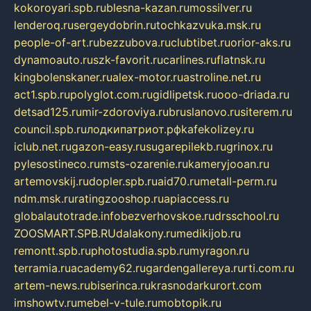
kokoroyari.spb.ru
blesna-kazan.ru
mossilver.ru
lenderoq.ru
sergeydobrin.ru
tochkazvuka.msk.ru
people-of-art.ru
bezzubova.ru
clubtibet.ru
orior-aks.ru
dynamoauto.ru
szk-favorit.ru
carlines.ru
flatnsk.ru
kingbolenskaner.ru
alex-motor.ru
astroline.net.ru
act1.spb.ru
polyglot.com.ru
gidlipetsk.ru
ooo-driada.ru
detsad125.ru
mir-zdoroviya.ru
bruslanovo.ru
siterem.ru
council.spb.ru
лодкипатриот.рф
kafekolizey.ru
iclub.net.ru
gazon-easy.ru
sugarepilekb.ru
grinox.ru
pylesostineco.ru
msts-ozarenie.ru
kameryjooan.ru
artemovskij.ru
dopler.spb.ru
aid70.ru
metall-perm.ru
ndm.msk.ru
ratingzooshop.ru
apiaccess.ru
globalautotrade.info
bezverhovskoe.ru
drsschool.ru
ZOOSMART.SPB.RU
dalakony.ru
medikijob.ru
remontt.spb.ru
photostudia.spb.ru
myragon.ru
terramia.ru
academy62.ru
gardengallereya.ru
rti.com.ru
artem-news.ru
biserinca.ru
krasnodarkurort.com
imshowtv.ru
mebel-v-tule.ru
mobtopik.ru