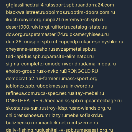
gtglasslined.ru
ii4.ru
tssport.spb.ru
andorra24.com
blackwallstreet.ru
oboimos.ru
optim-doors.com.ru
ikuch.ru
nycr.org.ru
npa21.ru
vremya-ch.spb.ru
desert000.ru
ivtorgi.ru
ifiori.ru
catalog-statei.ru
dcv.org.ru
spetsmaster174.ru
ipkameryhiseeu.ru
dum26.ru
ruspol.spb.ru
fr-opendp.ru
kam-solnyshko.ru
cheyenne-arapaho.ru
sevzapmetal.spb.ru
ted-lapidus.spb.ru
parasite-eliminator.ru
sigma-complete.ru
modernworld.ru
dama-moda.ru
eholot-group.ru
sk-nvkz.ru
DRONGOLD.RU
democratia2.ru
i-farmer.ru
mass-sport.org
jablonex.spb.ru
bookmess.ru
linkword.ru
refineua.com.ru
cs-spec.net.ru
altay-mebel.ru
DNK-THEATRE.RU
mechaniks.spb.ru
ipcamtechage.ru
skosta.ru
a-sun.ru
stroy-ldsp.ru
snowlands.org.ru
childrensshoes.ru
mrlizzy.ru
mebelsofiakrd.ru
bulizhenko.ru
rumantick.net.ru
mtszerno.ru
daily-fishing.ru
glushiteli-v-spb.ru
megasat.org.ru