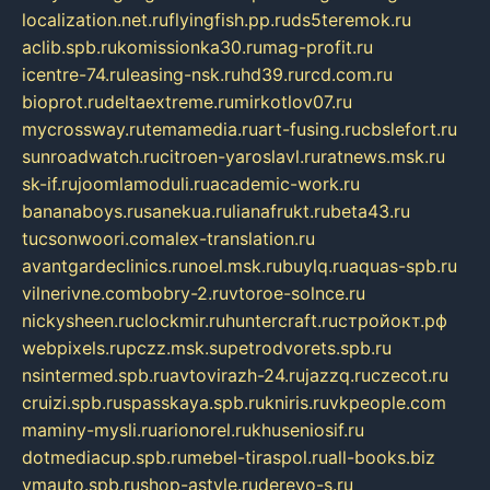
localization.net.ru
flyingfish.pp.ru
ds5teremok.ru
aclib.spb.ru
komissionka30.ru
mag-profit.ru
icentre-74.ru
leasing-nsk.ru
hd39.ru
rcd.com.ru
bioprot.ru
deltaextreme.ru
mirkotlov07.ru
mycrossway.ru
temamedia.ru
art-fusing.ru
cbslefort.ru
sunroadwatch.ru
citroen-yaroslavl.ru
ratnews.msk.ru
sk-if.ru
joomlamoduli.ru
academic-work.ru
bananaboys.ru
sanekua.ru
lianafrukt.ru
beta43.ru
tucsonwoori.com
alex-translation.ru
avantgardeclinics.ru
noel.msk.ru
buylq.ru
aquas-spb.ru
vilnerivne.com
bobry-2.ru
vtoroe-solnce.ru
nickysheen.ru
clockmir.ru
huntercraft.ru
стройокт.рф
webpixels.ru
pczz.msk.su
petrodvorets.spb.ru
nsintermed.spb.ru
avtovirazh-24.ru
jazzq.ru
czecot.ru
cruizi.spb.ru
spasskaya.spb.ru
kniris.ru
vkpeople.com
maminy-mysli.ru
arionorel.ru
khuseniosif.ru
dotmediacup.spb.ru
mebel-tiraspol.ru
all-books.biz
vmauto.spb.ru
shop-astyle.ru
derevo-s.ru