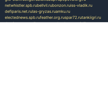
netwhistler.spb.ru
bellvil.ru
bonzon.ru
iss-vladik.ru
defiparis.net.ru
las-gryzas.ru
amku.ru
electednews.spb.ru
feather.org.ru
spar72.ru
tankiigri.ru
dominus.com.ru
ibtree.ru
sanykool.pp.ru
unixlib.org.ru
menatep.spb.ru
gartenterrassen.ru
printeka.ru
skvozilka.com.ru
parkovka-pub.ru
lovemobi.ru
art-ru.ru
emulatorz.com.ru
alucomp.com.ru
tatforum.com.ru
alternativa-profi.ru
dermakler.ru
artsurvey.ru
aredir.ru
khimspas.ru
centr-maxi.ru
2018r.ru
bort-stomer-defort.ru
professional2.ru
gibsons.ru
artselena.ru
art-pilot.ru
ingredient.spb.ru
npfpolimer.spb.ru
argentum.spb.ru
hom-edu.ru
af-num.ru
cashadvanceamericasev.org
trexp.spb.ru
apteka-gerzena.ru
vasilyevka.msk.ru
personalloanrgx.org
tishanskiysdk.ru
atma-volga.ru
yoga-media.ru
asmirnov.ru
betonvodincovo.ru
panonature.spb.ru
altai-team.ru
svobodatort.ru
taxi-rating.ru
icats24.ru
galeksy.ru
fixdream.ru