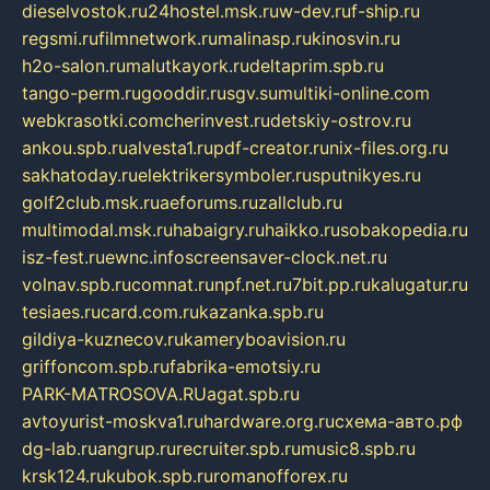
dieselvostok.ru
24hostel.msk.ru
w-dev.ru
f-ship.ru
regsmi.ru
filmnetwork.ru
malinasp.ru
kinosvin.ru
h2o-salon.ru
malutkayork.ru
deltaprim.spb.ru
tango-perm.ru
gooddir.ru
sgv.su
multiki-online.com
webkrasotki.com
cherinvest.ru
detskiy-ostrov.ru
ankou.spb.ru
alvesta1.ru
pdf-creator.ru
nix-files.org.ru
sakhatoday.ru
elektrikersymboler.ru
sputnikyes.ru
golf2club.msk.ru
aeforums.ru
zallclub.ru
multimodal.msk.ru
habaigry.ru
haikko.ru
sobakopedia.ru
isz-fest.ru
ewnc.info
screensaver-clock.net.ru
volnav.spb.ru
comnat.ru
npf.net.ru
7bit.pp.ru
kalugatur.ru
tesiaes.ru
card.com.ru
kazanka.spb.ru
gildiya-kuznecov.ru
kameryboavision.ru
griffoncom.spb.ru
fabrika-emotsiy.ru
PARK-MATROSOVA.RU
agat.spb.ru
avtoyurist-moskva1.ru
hardware.org.ru
схема-авто.рф
dg-lab.ru
angrup.ru
recruiter.spb.ru
music8.spb.ru
krsk124.ru
kubok.spb.ru
romanofforex.ru