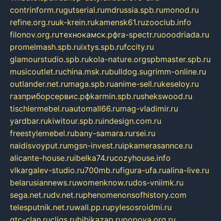
contrinform.ru
gutserial.ru
mdrussia.spb.ru
monod.ru
refine.org.ru
uk-krein.ru
kamensk61.ru
zooclub.info
filonov.org.ru
технокамск.рф
ra-spectr.ru
ooodriada.ru
promelmash.spb.ru
ixtys.spb.ru
fccity.ru
glamourstudio.spb.ru
kola-nature.org
spbmaster.spb.ru
musicoutlet.ru
china.msk.ru
bulldog.su
grimm-online.ru
outlander.net.ru
maga.spb.ru
anime-sell.ru
keseloy.ru
газприборсервис.рф
karmin.spb.ru
shekswood.ru
tischlermebel.ru
automall66.ru
mag-vladimir.ru
yardbar.ru
kiwitour.spb.ru
indesign.com.ru
freestylemebel.ru
bany-samara.ru
rsei.ru
naidisvoyput.ru
mgsn-invest.ru
ipkamerasannce.ru
alicante-house.ru
ibelka74.ru
cozyhouse.info
vlkargalev-studio.ru
700mb.ru
figura-ufa.ru
alina-live.ru
belarusiannews.ru
womenknow.ru
dos-vniimk.ru
sega.net.ru
dv.net.ru
phenomenonsofhistory.com
telesputnik.net.ru
wall.pp.ru
pylesosroidmi.ru
gtc-clan.ru
cligs.ru
bibikazap.ru
popova.org.ru