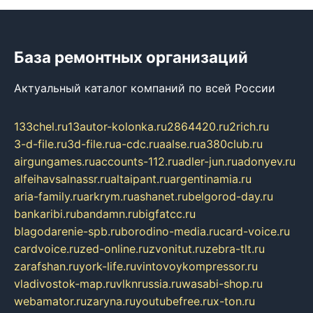
База ремонтных организаций
Актуальный каталог компаний по всей России
133chel.ru
13autor-kolonka.ru
2864420.ru
2rich.ru
3-d-file.ru
3d-file.ru
a-cdc.ru
aalse.ru
a380club.ru
airgungames.ru
accounts-112.ru
adler-jun.ru
adonyev.ru
alfeihavsalnassr.ru
altaipant.ru
argentinamia.ru
aria-family.ru
arkrym.ru
ashanet.ru
belgorod-day.ru
bankaribi.ru
bandamn.ru
bigfatcc.ru
blagodarenie-spb.ru
borodino-media.ru
card-voice.ru
cardvoice.ru
zed-online.ru
zvonitut.ru
zebra-tlt.ru
zarafshan.ru
york-life.ru
vintovoykompressor.ru
vladivostok-map.ru
vlknrussia.ru
wasabi-shop.ru
webamator.ru
zaryna.ru
youtubefree.ru
x-ton.ru