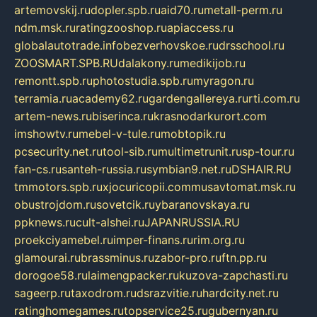
artemovskij.ru
dopler.spb.ru
aid70.ru
metall-perm.ru
ndm.msk.ru
ratingzooshop.ru
apiaccess.ru
globalautotrade.info
bezverhovskoe.ru
drsschool.ru
ZOOSMART.SPB.RU
dalakony.ru
medikijob.ru
remontt.spb.ru
photostudia.spb.ru
myragon.ru
terramia.ru
academy62.ru
gardengallereya.ru
rti.com.ru
artem-news.ru
biserinca.ru
krasnodarkurort.com
imshowtv.ru
mebel-v-tule.ru
mobtopik.ru
pcsecurity.net.ru
tool-sib.ru
multimetrunit.ru
sp-tour.ru
fan-cs.ru
santeh-russia.ru
symbian9.net.ru
DSHAIR.RU
tmmotors.spb.ru
xjocuricopii.com
musavtomat.msk.ru
obustrojdom.ru
sovetcik.ru
ybaranovskaya.ru
ppknews.ru
cult-alshei.ru
JAPANRUSSIA.RU
proekciyamebel.ru
imper-finans.ru
rim.org.ru
glamourai.ru
brassminus.ru
zabor-pro.ru
ftn.pp.ru
dorogoe58.ru
laimengpacker.ru
kuzova-zapchasti.ru
sageerp.ru
taxodrom.ru
dsrazvitie.ru
hardcity.net.ru
ratinghomegames.ru
topservice25.ru
gubernyan.ru