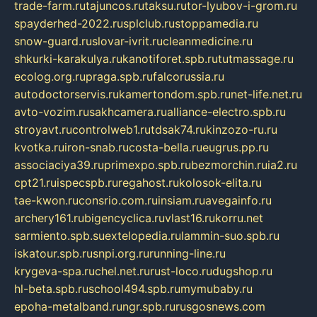
trade-farm.ru
tajuncos.ru
taksu.ru
tor-lyubov-i-grom.ru
spayderhed-2022.ru
splclub.ru
stoppamedia.ru
snow-guard.ru
slovar-ivrit.ru
cleanmedicine.ru
shkurki-karakulya.ru
kanotiforet.spb.ru
tutmassage.ru
ecolog.org.ru
praga.spb.ru
falcorussia.ru
autodoctorservis.ru
kamertondom.spb.ru
net-life.net.ru
avto-vozim.ru
sakhcamera.ru
alliance-electro.spb.ru
stroyavt.ru
controlweb1.ru
tdsak74.ru
kinzozo-ru.ru
kvotka.ru
iron-snab.ru
costa-bella.ru
eugrus.pp.ru
associaciya39.ru
primexpo.spb.ru
bezmorchin.ru
ia2.ru
cpt21.ru
ispecspb.ru
regahost.ru
kolosok-elita.ru
tae-kwon.ru
consrio.com.ru
insiam.ru
avegainfo.ru
archery161.ru
bigencyclica.ru
vlast16.ru
korru.net
sarmiento.spb.su
extelopedia.ru
lammin-suo.spb.ru
iskatour.spb.ru
snpi.org.ru
running-line.ru
krygeva-spa.ru
chel.net.ru
rust-loco.ru
dugshop.ru
hl-beta.spb.ru
school494.spb.ru
mymubaby.ru
epoha-metalband.ru
ngr.spb.ru
rusgosnews.com