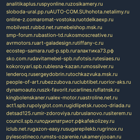
analitikaplus.ru
spyonline.ru
zosikamery.ru
sloboda-ural.pp.ru
AUTO-COM.SU
hohota.net
alimy.ru
online-z.com
aromat-vostoka.ru
otdelkaexp.ru
mobilvest.ru
bbd.net.ru
mebelshop.msk.ru
smp-forum.ru
bastion-td.ru
kosmoscreative.ru
avrmotors.ru
art-galadesign.ru
tiffany-c.ru
ecostep-samara.ru
d-p.spb.ru
галактика73.рф
sko.com.ru
davitamebel-spb.ru
fotsis.ru
tesiaes.ru
kokoroyari.spb.ru
blesna-kazan.ru
mossilver.ru
lenderoq.ru
sergeydobrin.ru
tochkazvuka.msk.ru
people-of-art.ru
bezzubova.ru
clubtibet.ru
orior-aks.ru
dynamoauto.ru
szk-favorit.ru
carlines.ru
flatnsk.ru
kingbolenskaner.ru
alex-motor.ru
astroline.net.ru
act1.spb.ru
polyglot.com.ru
gidlipetsk.ru
ooo-driada.ru
detsad125.ru
mir-zdoroviya.ru
bruslanovo.ru
siterem.ru
council.spb.ru
лодкипатриот.рф
kafekolizey.ru
iclub.net.ru
gazon-easy.ru
sugarepilekb.ru
grinox.ru
pylesostineco.ru
msts-ozarenie.ru
kameryjooan.ru