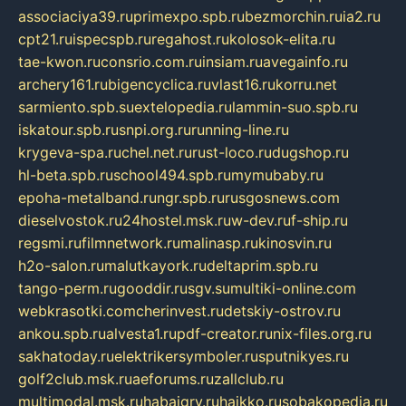
associaciya39.ru
primexpo.spb.ru
bezmorchin.ru
ia2.ru
cpt21.ru
ispecspb.ru
regahost.ru
kolosok-elita.ru
tae-kwon.ru
consrio.com.ru
insiam.ru
avegainfo.ru
archery161.ru
bigencyclica.ru
vlast16.ru
korru.net
sarmiento.spb.su
extelopedia.ru
lammin-suo.spb.ru
iskatour.spb.ru
snpi.org.ru
running-line.ru
krygeva-spa.ru
chel.net.ru
rust-loco.ru
dugshop.ru
hl-beta.spb.ru
school494.spb.ru
mymubaby.ru
epoha-metalband.ru
ngr.spb.ru
rusgosnews.com
dieselvostok.ru
24hostel.msk.ru
w-dev.ru
f-ship.ru
regsmi.ru
filmnetwork.ru
malinasp.ru
kinosvin.ru
h2o-salon.ru
malutkayork.ru
deltaprim.spb.ru
tango-perm.ru
gooddir.ru
sgv.su
multiki-online.com
webkrasotki.com
cherinvest.ru
detskiy-ostrov.ru
ankou.spb.ru
alvesta1.ru
pdf-creator.ru
nix-files.org.ru
sakhatoday.ru
elektrikersymboler.ru
sputnikyes.ru
golf2club.msk.ru
aeforums.ru
zallclub.ru
multimodal.msk.ru
habaigry.ru
haikko.ru
sobakopedia.ru