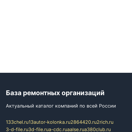
База ремонтных организаций
Актуальный каталог компаний по всей России
133chel.ru
13autor-kolonka.ru
2864420.ru
2rich.ru
3-d-file.ru
3d-file.ru
a-cdc.ru
aalse.ru
a380club.ru