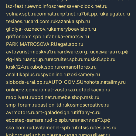
isz-fest.ru
ewnc.info
screensaver-clock.net.ru
volnav.spb.ru
comnat.ru
npf.net.ru
7bit.pp.ru
kalugatur.ru
tesiaes.ru
card.com.ru
kazanka.spb.ru
gildiya-kuznecov.ru
kameryboavision.ru
griffoncom.spb.ru
fabrika-emotsiy.ru
PARK-MATROSOVA.RU
agat.spb.ru
avtoyurist-moskva1.ru
hardware.org.ru
схема-авто.рф
dg-lab.ru
angrup.ru
recruiter.spb.ru
music8.spb.ru
krsk124.ru
kubok.spb.ru
romanofforex.ru
analitikaplus.ru
spyonline.ru
zosikamery.ru
sloboda-ural.pp.ru
AUTO-COM.SU
hohota.net
alimy.ru
online-z.com
aromat-vostoka.ru
otdelkaexp.ru
mobilvest.ru
bbd.net.ru
mebelshop.msk.ru
smp-forum.ru
bastion-td.ru
kosmoscreative.ru
avrmotors.ru
art-galadesign.ru
tiffany-c.ru
ecostep-samara.ru
d-p.spb.ru
галактика73.рф
sko.com.ru
davitamebel-spb.ru
fotsis.ru
tesiaes.ru
kokoroyari.spb.ru
blesna-kazan.ru
mossilver.ru