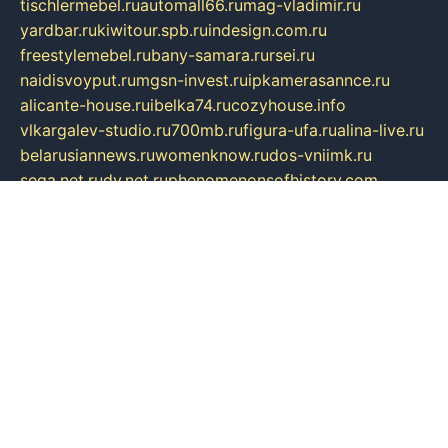
tischlermebel.ru
automall66.ru
mag-vladimir.ru
yardbar.ru
kiwitour.spb.ru
indesign.com.ru
freestylemebel.ru
bany-samara.ru
rsei.ru
naidisvoyput.ru
mgsn-invest.ru
ipkamerasannce.ru
alicante-house.ru
ibelka74.ru
cozyhouse.info
vlkargalev-studio.ru
700mb.ru
figura-ufa.ru
alina-live.ru
belarusiannews.ru
womenknow.ru
dos-vniimk.ru
sega.net.ru
dv.net.ru
phenomenonsofhistory.com
telesputnik.net.ru
wall.pp.ru
pylesosroidmi.ru
gtc-clan.ru
cligs.ru
bibikazap.ru
popova.org.ru
netwhistler.spb.ru
bellvil.ru
bonzon.ru
iss-vladik.ru
defiparis.net.ru
las-gryzas.ru
amku.ru
electednews.spb.ru
feather.org.ru
spar72.ru
tankiigri.ru
dominus.com.ru
ibtree.ru
sanykool.pp.ru
unixlib.org.ru
menatep.spb.ru
gartenterrassen.ru
printeka.ru
skvozilka.com.ru
parkovka-pub.ru
lovemobi.ru
art-ru.ru
emulatorz.com.ru
alucomp.com.ru
tatforum.com.ru
alternativa-profi.ru
dermakler.ru
artsurvey.ru
aredir.ru