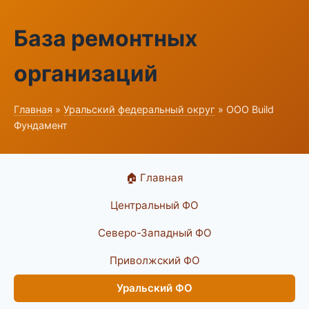
База ремонтных
организаций
Главная
»
Уральский федеральный округ
» ООО Build
Фундамент
🏠 Главная
Центральный ФО
Северо-Западный ФО
Приволжский ФО
Уральский ФО