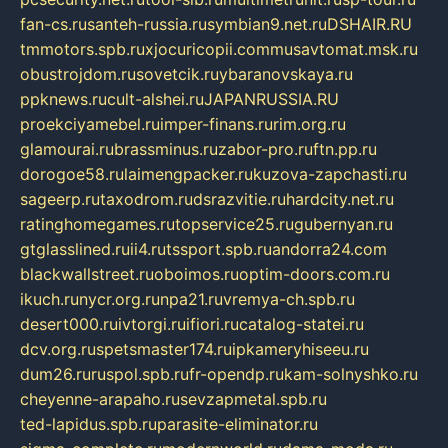
fan-cs.ru
santeh-russia.ru
symbian9.net.ru
DSHAIR.RU
tmmotors.spb.ru
xjocuricopii.com
musavtomat.msk.ru
obustrojdom.ru
sovetcik.ru
ybaranovskaya.ru
ppknews.ru
cult-alshei.ru
JAPANRUSSIA.RU
proekciyamebel.ru
imper-finans.ru
rim.org.ru
glamourai.ru
brassminus.ru
zabor-pro.ru
ftn.pp.ru
dorogoe58.ru
laimengpacker.ru
kuzova-zapchasti.ru
sageerp.ru
taxodrom.ru
dsrazvitie.ru
hardcity.net.ru
ratinghomegames.ru
topservice25.ru
gubernyan.ru
gtglasslined.ru
ii4.ru
tssport.spb.ru
andorra24.com
blackwallstreet.ru
oboimos.ru
optim-doors.com.ru
ikuch.ru
nycr.org.ru
npa21.ru
vremya-ch.spb.ru
desert000.ru
ivtorgi.ru
ifiori.ru
catalog-statei.ru
dcv.org.ru
spetsmaster174.ru
ipkameryhiseeu.ru
dum26.ru
ruspol.spb.ru
fr-opendp.ru
kam-solnyshko.ru
cheyenne-arapaho.ru
sevzapmetal.spb.ru
ted-lapidus.spb.ru
parasite-eliminator.ru