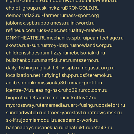
sigma-complete.ru
modernworld.ru
dama-moda.ru
eholot-group.ru
sk-nvkz.ru
DRONGOLD.RU
democratia2.ru
i-farmer.ru
mass-sport.org
jablonex.spb.ru
bookmess.ru
linkword.ru
refineua.com.ru
cs-spec.net.ru
altay-mebel.ru
DNK-THEATRE.RU
mechaniks.spb.ru
ipcamtechage.ru
skosta.ru
a-sun.ru
stroy-ldsp.ru
snowlands.org.ru
childrensshoes.ru
mrlizzy.ru
mebelsofiakrd.ru
bulizhenko.ru
rumantick.net.ru
mtszerno.ru
daily-fishing.ru
glushiteli-v-spb.ru
megasat.org.ru
localization.net.ru
flyingfish.pp.ru
ds5teremok.ru
aclib.spb.ru
komissionka30.ru
mag-profit.ru
icentre-74.ru
leasing-nsk.ru
hd39.ru
rcd.com.ru
bioprot.ru
deltaextreme.ru
mirkotlov07.ru
mycrossway.ru
temamedia.ru
art-fusing.ru
cbslefort.ru
sunroadwatch.ru
citroen-yaroslavl.ru
ratnews.msk.ru
sk-if.ru
joomlamoduli.ru
academic-work.ru
bananaboys.ru
sanekua.ru
lianafrukt.ru
beta43.ru