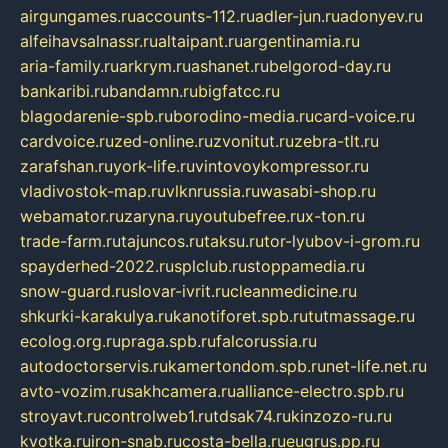
airgungames.ru
accounts-112.ru
adler-jun.ru
adonyev.ru
alfeihavsalnassr.ru
altaipant.ru
argentinamia.ru
aria-family.ru
arkrym.ru
ashanet.ru
belgorod-day.ru
bankaribi.ru
bandamn.ru
bigfatcc.ru
blagodarenie-spb.ru
borodino-media.ru
card-voice.ru
cardvoice.ru
zed-online.ru
zvonitut.ru
zebra-tlt.ru
zarafshan.ru
york-life.ru
vintovoykompressor.ru
vladivostok-map.ru
vlknrussia.ru
wasabi-shop.ru
webamator.ru
zaryna.ru
youtubefree.ru
x-ton.ru
trade-farm.ru
tajuncos.ru
taksu.ru
tor-lyubov-i-grom.ru
spayderhed-2022.ru
splclub.ru
stoppamedia.ru
snow-guard.ru
slovar-ivrit.ru
cleanmedicine.ru
shkurki-karakulya.ru
kanotiforet.spb.ru
tutmassage.ru
ecolog.org.ru
praga.spb.ru
falcorussia.ru
autodoctorservis.ru
kamertondom.spb.ru
net-life.net.ru
avto-vozim.ru
sakhcamera.ru
alliance-electro.spb.ru
stroyavt.ru
controlweb1.ru
tdsak74.ru
kinzozo-ru.ru
kvotka.ru
iron-snab.ru
costa-bella.ru
eugrus.pp.ru