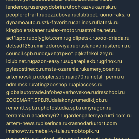
lenderoq.ru
sergeydobrin.ru
tochkazvuka.msk.ru
people-of-art.ru
bezzubova.ru
clubtibet.ru
orior-aks.ru
dynamoauto.ru
szk-favorit.ru
carlines.ru
flatnsk.ru
kingbolenskaner.ru
alex-motor.ru
astroline.net.ru
act1.spb.ru
polyglot.com.ru
gidlipetsk.ru
ooo-driada.ru
detsad125.ru
mir-zdoroviya.ru
bruslanovo.ru
siterem.ru
council.spb.ru
лодкипатриот.рф
kafekolizey.ru
iclub.net.ru
gazon-easy.ru
sugarepilekb.ru
grinox.ru
pylesostineco.ru
msts-ozarenie.ru
kameryjooan.ru
artemovskij.ru
dopler.spb.ru
aid70.ru
metall-perm.ru
ndm.msk.ru
ratingzooshop.ru
apiaccess.ru
globalautotrade.info
bezverhovskoe.ru
drsschool.ru
ZOOSMART.SPB.RU
dalakony.ru
medikijob.ru
remontt.spb.ru
photostudia.spb.ru
myragon.ru
terramia.ru
academy62.ru
gardengallereya.ru
rti.com.ru
artem-news.ru
biserinca.ru
krasnodarkurort.com
imshowtv.ru
mebel-v-tule.ru
mobtopik.ru
pcsecurity.net.ru
tool-sib.ru
multimetrunit.ru
sp-tour.ru