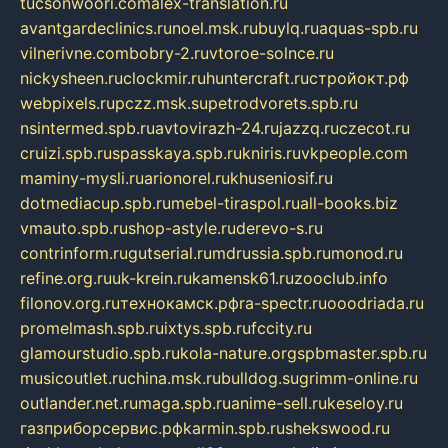
tucsonwoori.com
alex-translation.ru
avantgardeclinics.ru
noel.msk.ru
buylq.ru
aquas-spb.ru
vilnerivne.com
bobry-2.ru
vtoroe-solnce.ru
nickysheen.ru
clockmir.ru
huntercraft.ru
стройокт.рф
webpixels.ru
pczz.msk.su
petrodvorets.spb.ru
nsintermed.spb.ru
avtovirazh-24.ru
jazzq.ru
czecot.ru
cruizi.spb.ru
spasskaya.spb.ru
kniris.ru
vkpeople.com
maminy-mysli.ru
arionorel.ru
khuseniosif.ru
dotmediacup.spb.ru
mebel-tiraspol.ru
all-books.biz
vmauto.spb.ru
shop-astyle.ru
derevo-s.ru
contrinform.ru
gutserial.ru
mdrussia.spb.ru
monod.ru
refine.org.ru
uk-krein.ru
kamensk61.ru
zooclub.info
filonov.org.ru
технокамск.рф
ra-spectr.ru
ooodriada.ru
promelmash.spb.ru
ixtys.spb.ru
fccity.ru
glamourstudio.spb.ru
kola-nature.org
spbmaster.spb.ru
musicoutlet.ru
china.msk.ru
bulldog.su
grimm-online.ru
outlander.net.ru
maga.spb.ru
anime-sell.ru
keseloy.ru
газприборсервис.рф
karmin.spb.ru
shekswood.ru