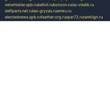
netwhistler.spb.ru
bellvil.ru
bonzon.ru
iss-vladik.ru
defiparis.net.ru
las-gryzas.ru
amku.ru
electednews.spb.ru
feather.org.ru
spar72.ru
tankiigri.ru
dominus.com.ru
ibtree.ru
sanykool.pp.ru
unixlib.org.ru
menatep.spb.ru
gartenterrassen.ru
printeka.ru
skvozilka.com.ru
parkovka-pub.ru
lovemobi.ru
art-ru.ru
emulatorz.com.ru
alucomp.com.ru
tatforum.com.ru
alternativa-profi.ru
dermakler.ru
artsurvey.ru
aredir.ru
khimspas.ru
centr-maxi.ru
2018r.ru
bort-stomer-defort.ru
professional2.ru
gibsons.ru
artselena.ru
art-pilot.ru
ingredient.spb.ru
npfpolimer.spb.ru
argentum.spb.ru
hom-edu.ru
af-num.ru
cashadvanceamericasev.org
trexp.spb.ru
apteka-gerzena.ru
vasilyevka.msk.ru
personalloanrgx.org
tishanskiysdk.ru
atma-volga.ru
yoga-media.ru
asmirnov.ru
betonvodincovo.ru
panonature.spb.ru
altai-team.ru
svobodatort.ru
taxi-rating.ru
icats24.ru
galeksy.ru
fixdream.ru