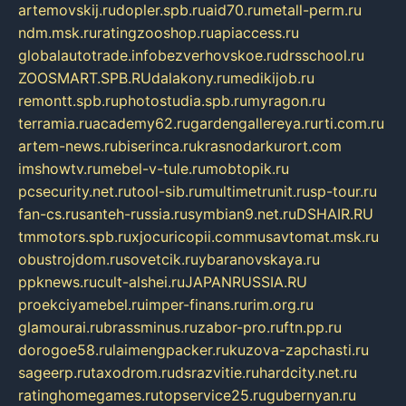
artemovskij.ru
dopler.spb.ru
aid70.ru
metall-perm.ru
ndm.msk.ru
ratingzooshop.ru
apiaccess.ru
globalautotrade.info
bezverhovskoe.ru
drsschool.ru
ZOOSMART.SPB.RU
dalakony.ru
medikijob.ru
remontt.spb.ru
photostudia.spb.ru
myragon.ru
terramia.ru
academy62.ru
gardengallereya.ru
rti.com.ru
artem-news.ru
biserinca.ru
krasnodarkurort.com
imshowtv.ru
mebel-v-tule.ru
mobtopik.ru
pcsecurity.net.ru
tool-sib.ru
multimetrunit.ru
sp-tour.ru
fan-cs.ru
santeh-russia.ru
symbian9.net.ru
DSHAIR.RU
tmmotors.spb.ru
xjocuricopii.com
musavtomat.msk.ru
obustrojdom.ru
sovetcik.ru
ybaranovskaya.ru
ppknews.ru
cult-alshei.ru
JAPANRUSSIA.RU
proekciyamebel.ru
imper-finans.ru
rim.org.ru
glamourai.ru
brassminus.ru
zabor-pro.ru
ftn.pp.ru
dorogoe58.ru
laimengpacker.ru
kuzova-zapchasti.ru
sageerp.ru
taxodrom.ru
dsrazvitie.ru
hardcity.net.ru
ratinghomegames.ru
topservice25.ru
gubernyan.ru