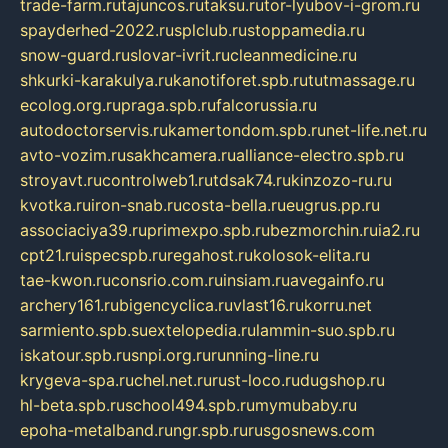
trade-farm.ru
tajuncos.ru
taksu.ru
tor-lyubov-i-grom.ru
spayderhed-2022.ru
splclub.ru
stoppamedia.ru
snow-guard.ru
slovar-ivrit.ru
cleanmedicine.ru
shkurki-karakulya.ru
kanotiforet.spb.ru
tutmassage.ru
ecolog.org.ru
praga.spb.ru
falcorussia.ru
autodoctorservis.ru
kamertondom.spb.ru
net-life.net.ru
avto-vozim.ru
sakhcamera.ru
alliance-electro.spb.ru
stroyavt.ru
controlweb1.ru
tdsak74.ru
kinzozo-ru.ru
kvotka.ru
iron-snab.ru
costa-bella.ru
eugrus.pp.ru
associaciya39.ru
primexpo.spb.ru
bezmorchin.ru
ia2.ru
cpt21.ru
ispecspb.ru
regahost.ru
kolosok-elita.ru
tae-kwon.ru
consrio.com.ru
insiam.ru
avegainfo.ru
archery161.ru
bigencyclica.ru
vlast16.ru
korru.net
sarmiento.spb.su
extelopedia.ru
lammin-suo.spb.ru
iskatour.spb.ru
snpi.org.ru
running-line.ru
krygeva-spa.ru
chel.net.ru
rust-loco.ru
dugshop.ru
hl-beta.spb.ru
school494.spb.ru
mymubaby.ru
epoha-metalband.ru
ngr.spb.ru
rusgosnews.com