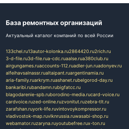
База ремонтных организаций
Актуальный каталог компаний по всей России
133chel.ru
13autor-kolonka.ru
2864420.ru
2rich.ru
3-d-file.ru
3d-file.ru
a-cdc.ru
aalse.ru
a380club.ru
airgungames.ru
accounts-112.ru
adler-jun.ru
adonyev.ru
alfeihavsalnassr.ru
altaipant.ru
argentinamia.ru
aria-family.ru
arkrym.ru
ashanet.ru
belgorod-day.ru
bankaribi.ru
bandamn.ru
bigfatcc.ru
blagodarenie-spb.ru
borodino-media.ru
card-voice.ru
cardvoice.ru
zed-online.ru
zvonitut.ru
zebra-tlt.ru
zarafshan.ru
york-life.ru
vintovoykompressor.ru
vladivostok-map.ru
vlknrussia.ru
wasabi-shop.ru
webamator.ru
zaryna.ru
youtubefree.ru
x-ton.ru