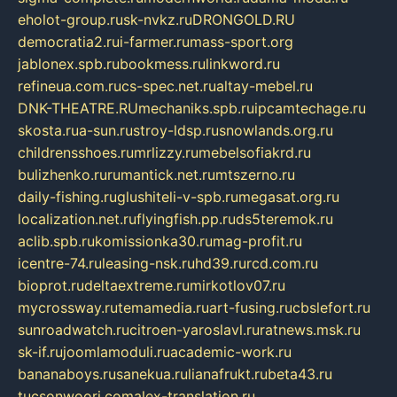
eholot-group.ru
sk-nvkz.ru
DRONGOLD.RU
democratia2.ru
i-farmer.ru
mass-sport.org
jablonex.spb.ru
bookmess.ru
linkword.ru
refineua.com.ru
cs-spec.net.ru
altay-mebel.ru
DNK-THEATRE.RU
mechaniks.spb.ru
ipcamtechage.ru
skosta.ru
a-sun.ru
stroy-ldsp.ru
snowlands.org.ru
childrensshoes.ru
mrlizzy.ru
mebelsofiakrd.ru
bulizhenko.ru
rumantick.net.ru
mtszerno.ru
daily-fishing.ru
glushiteli-v-spb.ru
megasat.org.ru
localization.net.ru
flyingfish.pp.ru
ds5teremok.ru
aclib.spb.ru
komissionka30.ru
mag-profit.ru
icentre-74.ru
leasing-nsk.ru
hd39.ru
rcd.com.ru
bioprot.ru
deltaextreme.ru
mirkotlov07.ru
mycrossway.ru
temamedia.ru
art-fusing.ru
cbslefort.ru
sunroadwatch.ru
citroen-yaroslavl.ru
ratnews.msk.ru
sk-if.ru
joomlamoduli.ru
academic-work.ru
bananaboys.ru
sanekua.ru
lianafrukt.ru
beta43.ru
tucsonwoori.com
alex-translation.ru