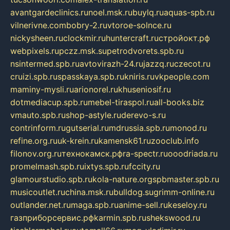
avantgardeclinics.ru
noel.msk.ru
buylq.ru
aquas-spb.ru
vilnerivne.com
bobry-2.ru
vtoroe-solnce.ru
nickysheen.ru
clockmir.ru
huntercraft.ru
стройокт.рф
webpixels.ru
pczz.msk.su
petrodvorets.spb.ru
nsintermed.spb.ru
avtovirazh-24.ru
jazzq.ru
czecot.ru
cruizi.spb.ru
spasskaya.spb.ru
kniris.ru
vkpeople.com
maminy-mysli.ru
arionorel.ru
khuseniosif.ru
dotmediacup.spb.ru
mebel-tiraspol.ru
all-books.biz
vmauto.spb.ru
shop-astyle.ru
derevo-s.ru
contrinform.ru
gutserial.ru
mdrussia.spb.ru
monod.ru
refine.org.ru
uk-krein.ru
kamensk61.ru
zooclub.info
filonov.org.ru
технокамск.рф
ra-spectr.ru
ooodriada.ru
promelmash.spb.ru
ixtys.spb.ru
fccity.ru
glamourstudio.spb.ru
kola-nature.org
spbmaster.spb.ru
musicoutlet.ru
china.msk.ru
bulldog.su
grimm-online.ru
outlander.net.ru
maga.spb.ru
anime-sell.ru
keseloy.ru
газприборсервис.рф
karmin.spb.ru
shekswood.ru