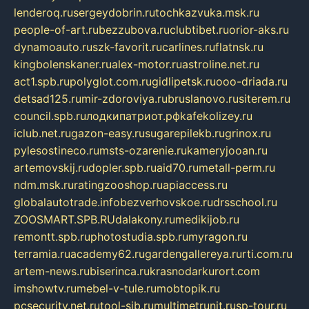
lenderoq.ru
sergeydobrin.ru
tochkazvuka.msk.ru
people-of-art.ru
bezzubova.ru
clubtibet.ru
orior-aks.ru
dynamoauto.ru
szk-favorit.ru
carlines.ru
flatnsk.ru
kingbolenskaner.ru
alex-motor.ru
astroline.net.ru
act1.spb.ru
polyglot.com.ru
gidlipetsk.ru
ooo-driada.ru
detsad125.ru
mir-zdoroviya.ru
bruslanovo.ru
siterem.ru
council.spb.ru
лодкипатриот.рф
kafekolizey.ru
iclub.net.ru
gazon-easy.ru
sugarepilekb.ru
grinox.ru
pylesostineco.ru
msts-ozarenie.ru
kameryjooan.ru
artemovskij.ru
dopler.spb.ru
aid70.ru
metall-perm.ru
ndm.msk.ru
ratingzooshop.ru
apiaccess.ru
globalautotrade.info
bezverhovskoe.ru
drsschool.ru
ZOOSMART.SPB.RU
dalakony.ru
medikijob.ru
remontt.spb.ru
photostudia.spb.ru
myragon.ru
terramia.ru
academy62.ru
gardengallereya.ru
rti.com.ru
artem-news.ru
biserinca.ru
krasnodarkurort.com
imshowtv.ru
mebel-v-tule.ru
mobtopik.ru
pcsecurity.net.ru
tool-sib.ru
multimetrunit.ru
sp-tour.ru