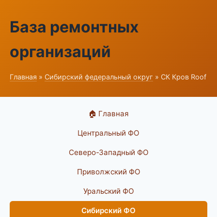
База ремонтных
организаций
Главная
»
Сибирский федеральный округ
» СК Кров Roof
🏠 Главная
Центральный ФО
Северо-Западный ФО
Приволжский ФО
Уральский ФО
Сибирский ФО