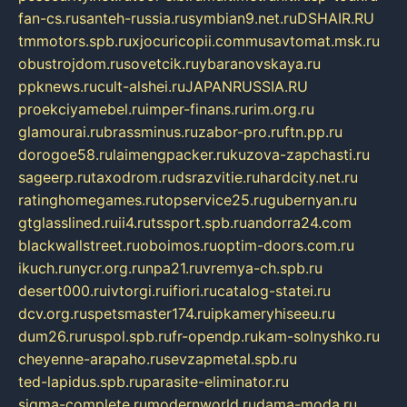
fan-cs.ru
santeh-russia.ru
symbian9.net.ru
DSHAIR.RU
tmmotors.spb.ru
xjocuricopii.com
musavtomat.msk.ru
obustrojdom.ru
sovetcik.ru
ybaranovskaya.ru
ppknews.ru
cult-alshei.ru
JAPANRUSSIA.RU
proekciyamebel.ru
imper-finans.ru
rim.org.ru
glamourai.ru
brassminus.ru
zabor-pro.ru
ftn.pp.ru
dorogoe58.ru
laimengpacker.ru
kuzova-zapchasti.ru
sageerp.ru
taxodrom.ru
dsrazvitie.ru
hardcity.net.ru
ratinghomegames.ru
topservice25.ru
gubernyan.ru
gtglasslined.ru
ii4.ru
tssport.spb.ru
andorra24.com
blackwallstreet.ru
oboimos.ru
optim-doors.com.ru
ikuch.ru
nycr.org.ru
npa21.ru
vremya-ch.spb.ru
desert000.ru
ivtorgi.ru
ifiori.ru
catalog-statei.ru
dcv.org.ru
spetsmaster174.ru
ipkameryhiseeu.ru
dum26.ru
ruspol.spb.ru
fr-opendp.ru
kam-solnyshko.ru
cheyenne-arapaho.ru
sevzapmetal.spb.ru
ted-lapidus.spb.ru
parasite-eliminator.ru
sigma-complete.ru
modernworld.ru
dama-moda.ru