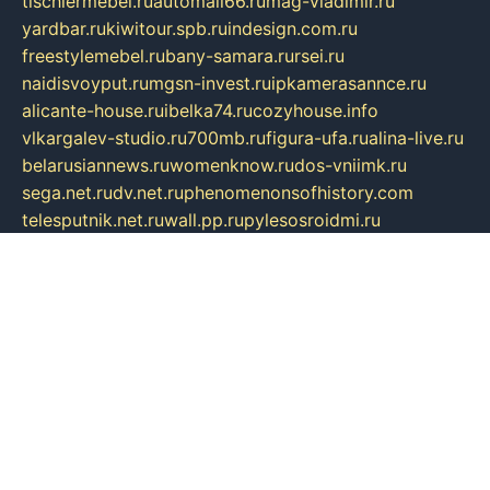
tischlermebel.ru
automall66.ru
mag-vladimir.ru
yardbar.ru
kiwitour.spb.ru
indesign.com.ru
freestylemebel.ru
bany-samara.ru
rsei.ru
naidisvoyput.ru
mgsn-invest.ru
ipkamerasannce.ru
alicante-house.ru
ibelka74.ru
cozyhouse.info
vlkargalev-studio.ru
700mb.ru
figura-ufa.ru
alina-live.ru
belarusiannews.ru
womenknow.ru
dos-vniimk.ru
sega.net.ru
dv.net.ru
phenomenonsofhistory.com
telesputnik.net.ru
wall.pp.ru
pylesosroidmi.ru
gtc-clan.ru
cligs.ru
bibikazap.ru
popova.org.ru
netwhistler.spb.ru
bellvil.ru
bonzon.ru
iss-vladik.ru
defiparis.net.ru
las-gryzas.ru
amku.ru
electednews.spb.ru
feather.org.ru
spar72.ru
tankiigri.ru
dominus.com.ru
ibtree.ru
sanykool.pp.ru
unixlib.org.ru
menatep.spb.ru
gartenterrassen.ru
printeka.ru
skvozilka.com.ru
parkovka-pub.ru
lovemobi.ru
art-ru.ru
emulatorz.com.ru
alucomp.com.ru
tatforum.com.ru
alternativa-profi.ru
dermakler.ru
artsurvey.ru
aredir.ru