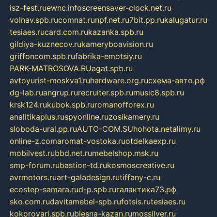
isz-fest.ru
ewnc.info
screensaver-clock.net.ru
volnav.spb.ru
comnat.ru
npf.net.ru
7bit.pp.ru
kalugatur.ru
tesiaes.ru
card.com.ru
kazanka.spb.ru
gildiya-kuznecov.ru
kameryboavision.ru
griffoncom.spb.ru
fabrika-emotsiy.ru
PARK-MATROSOVA.RU
agat.spb.ru
avtoyurist-moskva1.ru
hardware.org.ru
схема-авто.рф
dg-lab.ru
angrup.ru
recruiter.spb.ru
music8.spb.ru
krsk124.ru
kubok.spb.ru
romanofforex.ru
analitikaplus.ru
spyonline.ru
zosikamery.ru
sloboda-ural.pp.ru
AUTO-COM.SU
hohota.net
alimy.ru
online-z.com
aromat-vostoka.ru
otdelkaexp.ru
mobilvest.ru
bbd.net.ru
mebelshop.msk.ru
smp-forum.ru
bastion-td.ru
kosmoscreative.ru
avrmotors.ru
art-galadesign.ru
tiffany-c.ru
ecostep-samara.ru
d-p.spb.ru
галактика73.рф
sko.com.ru
davitamebel-spb.ru
fotsis.ru
tesiaes.ru
kokoroyari.spb.ru
blesna-kazan.ru
mossilver.ru