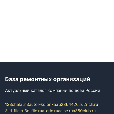
База ремонтных организаций
Актуальный каталог компаний по всей России
133chel.ru
13autor-kolonka.ru
2864420.ru
2rich.ru
3-d-file.ru
3d-file.ru
a-cdc.ru
aalse.ru
a380club.ru