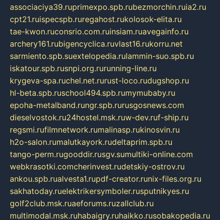
associaciya39.ru
primexpo.spb.ru
bezmorchin.ru
ia2.ru
cpt21.ru
ispecspb.ru
regahost.ru
kolosok-elita.ru
tae-kwon.ru
consrio.com.ru
insiam.ru
avegainfo.ru
archery161.ru
bigencyclica.ru
vlast16.ru
korru.net
sarmiento.spb.su
extelopedia.ru
lammin-suo.spb.ru
iskatour.spb.ru
snpi.org.ru
running-line.ru
krygeva-spa.ru
chel.net.ru
rust-loco.ru
dugshop.ru
hl-beta.spb.ru
school494.spb.ru
mymubaby.ru
epoha-metalband.ru
ngr.spb.ru
rusgosnews.com
dieselvostok.ru
24hostel.msk.ru
w-dev.ru
f-ship.ru
regsmi.ru
filmnetwork.ru
malinasp.ru
kinosvin.ru
h2o-salon.ru
malutkayork.ru
deltaprim.spb.ru
tango-perm.ru
gooddir.ru
sgv.su
multiki-online.com
webkrasotki.com
cherinvest.ru
detskiy-ostrov.ru
ankou.spb.ru
alvesta1.ru
pdf-creator.ru
nix-files.org.ru
sakhatoday.ru
elektrikersymboler.ru
sputnikyes.ru
golf2club.msk.ru
aeforums.ru
zallclub.ru
multimodal.msk.ru
habaigry.ru
haikko.ru
sobakopedia.ru