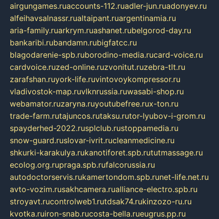
airgungames.ru
accounts-112.ru
adler-jun.ru
adonyev.ru
alfeihavsalnassr.ru
altaipant.ru
argentinamia.ru
aria-family.ru
arkrym.ru
ashanet.ru
belgorod-day.ru
bankaribi.ru
bandamn.ru
bigfatcc.ru
blagodarenie-spb.ru
borodino-media.ru
card-voice.ru
cardvoice.ru
zed-online.ru
zvonitut.ru
zebra-tlt.ru
zarafshan.ru
york-life.ru
vintovoykompressor.ru
vladivostok-map.ru
vlknrussia.ru
wasabi-shop.ru
webamator.ru
zaryna.ru
youtubefree.ru
x-ton.ru
trade-farm.ru
tajuncos.ru
taksu.ru
tor-lyubov-i-grom.ru
spayderhed-2022.ru
splclub.ru
stoppamedia.ru
snow-guard.ru
slovar-ivrit.ru
cleanmedicine.ru
shkurki-karakulya.ru
kanotiforet.spb.ru
tutmassage.ru
ecolog.org.ru
praga.spb.ru
falcorussia.ru
autodoctorservis.ru
kamertondom.spb.ru
net-life.net.ru
avto-vozim.ru
sakhcamera.ru
alliance-electro.spb.ru
stroyavt.ru
controlweb1.ru
tdsak74.ru
kinzozo-ru.ru
kvotka.ru
iron-snab.ru
costa-bella.ru
eugrus.pp.ru