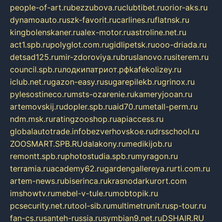
people-of-art.ru
bezzubova.ru
clubtibet.ru
orior-aks.ru
dynamoauto.ru
szk-favorit.ru
carlines.ru
flatnsk.ru
kingbolenskaner.ru
alex-motor.ru
astroline.net.ru
act1.spb.ru
polyglot.com.ru
gidlipetsk.ru
ooo-driada.ru
detsad125.ru
mir-zdoroviya.ru
bruslanovo.ru
siterem.ru
council.spb.ru
лодкипатриот.рф
kafekolizey.ru
iclub.net.ru
gazon-easy.ru
sugarepilekb.ru
grinox.ru
pylesostineco.ru
msts-ozarenie.ru
kameryjooan.ru
artemovskij.ru
dopler.spb.ru
aid70.ru
metall-perm.ru
ndm.msk.ru
ratingzooshop.ru
apiaccess.ru
globalautotrade.info
bezverhovskoe.ru
drsschool.ru
ZOOSMART.SPB.RU
dalakony.ru
medikijob.ru
remontt.spb.ru
photostudia.spb.ru
myragon.ru
terramia.ru
academy62.ru
gardengallereya.ru
rti.com.ru
artem-news.ru
biserinca.ru
krasnodarkurort.com
imshowtv.ru
mebel-v-tule.ru
mobtopik.ru
pcsecurity.net.ru
tool-sib.ru
multimetrunit.ru
sp-tour.ru
fan-cs.ru
santeh-russia.ru
symbian9.net.ru
DSHAIR.RU