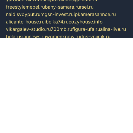
freestylemebel.ru
bany-samara.ru
rsei.ru
naidisvoyput.ru
mgsn-invest.ru
ipkamerasannce.ru
alicante-house.ru
ibelka74.ru
cozyhouse.info
vlkargalev-studio.ru
700mb.ru
figura-ufa.ru
alina-live.ru
belarusiannews.ru
womenknow.ru
dos-vniimk.ru
sega.net.ru
dv.net.ru
phenomenonsofhistory.com
telesputnik.net.ru
wall.pp.ru
pylesosroidmi.ru
gtc-clan.ru
cligs.ru
bibikazap.ru
popova.org.ru
netwhistler.spb.ru
bellvil.ru
bonzon.ru
iss-vladik.ru
defiparis.net.ru
las-gryzas.ru
amku.ru
electednews.spb.ru
feather.org.ru
spar72.ru
tankiigri.ru
dominus.com.ru
ibtree.ru
sanykool.pp.ru
unixlib.org.ru
menatep.spb.ru
gartenterrassen.ru
printeka.ru
skvozilka.com.ru
parkovka-pub.ru
lovemobi.ru
art-ru.ru
emulatorz.com.ru
alucomp.com.ru
tatforum.com.ru
alternativa-profi.ru
dermakler.ru
artsurvey.ru
aredir.ru
khimspas.ru
centr-maxi.ru
2018r.ru
bort-stomer-defort.ru
professional2.ru
gibsons.ru