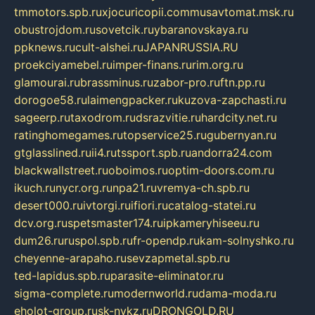
tmmotors.spb.ru
xjocuricopii.com
musavtomat.msk.ru
obustrojdom.ru
sovetcik.ru
ybaranovskaya.ru
ppknews.ru
cult-alshei.ru
JAPANRUSSIA.RU
proekciyamebel.ru
imper-finans.ru
rim.org.ru
glamourai.ru
brassminus.ru
zabor-pro.ru
ftn.pp.ru
dorogoe58.ru
laimengpacker.ru
kuzova-zapchasti.ru
sageerp.ru
taxodrom.ru
dsrazvitie.ru
hardcity.net.ru
ratinghomegames.ru
topservice25.ru
gubernyan.ru
gtglasslined.ru
ii4.ru
tssport.spb.ru
andorra24.com
blackwallstreet.ru
oboimos.ru
optim-doors.com.ru
ikuch.ru
nycr.org.ru
npa21.ru
vremya-ch.spb.ru
desert000.ru
ivtorgi.ru
ifiori.ru
catalog-statei.ru
dcv.org.ru
spetsmaster174.ru
ipkameryhiseeu.ru
dum26.ru
ruspol.spb.ru
fr-opendp.ru
kam-solnyshko.ru
cheyenne-arapaho.ru
sevzapmetal.spb.ru
ted-lapidus.spb.ru
parasite-eliminator.ru
sigma-complete.ru
modernworld.ru
dama-moda.ru
eholot-group.ru
sk-nvkz.ru
DRONGOLD.RU