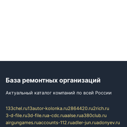
База ремонтных организаций
Актуальный каталог компаний по всей России
133chel.ru
13autor-kolonka.ru
2864420.ru
2rich.ru
3-d-file.ru
3d-file.ru
a-cdc.ru
aalse.ru
a380club.ru
airgungames.ru
accounts-112.ru
adler-jun.ru
adonyev.ru