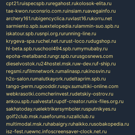
cpt21.ru
ispecspb.ru
regahost.ru
kolosok-elita.ru
tae-kwon.ru
consrio.com.ru
insiam.ru
avegainfo.ru
archery161.ru
bigencyclica.ru
vlast16.ru
korru.net
sarmiento.spb.su
extelopedia.ru
lammin-suo.spb.ru
iskatour.spb.ru
snpi.org.ru
running-line.ru
krygeva-spa.ru
chel.net.ru
rust-loco.ru
dugshop.ru
hl-beta.spb.ru
school494.spb.ru
mymubaby.ru
epoha-metalband.ru
ngr.spb.ru
rusgosnews.com
dieselvostok.ru
24hostel.msk.ru
w-dev.ru
f-ship.ru
regsmi.ru
filmnetwork.ru
malinasp.ru
kinosvin.ru
h2o-salon.ru
malutkayork.ru
deltaprim.spb.ru
tango-perm.ru
gooddir.ru
sgv.su
multiki-online.com
webkrasotki.com
cherinvest.ru
detskiy-ostrov.ru
ankou.spb.ru
alvesta1.ru
pdf-creator.ru
nix-files.org.ru
sakhatoday.ru
elektrikersymboler.ru
sputnikyes.ru
golf2club.msk.ru
aeforums.ru
zallclub.ru
multimodal.msk.ru
habaigry.ru
haikko.ru
sobakopedia.ru
isz-fest.ru
ewnc.info
screensaver-clock.net.ru