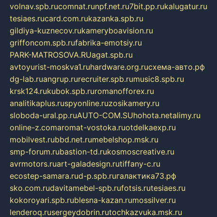
volnav.spb.ru
comnat.ru
npf.net.ru
7bit.pp.ru
kalugatur.ru
tesiaes.ru
card.com.ru
kazanka.spb.ru
gildiya-kuznecov.ru
kameryboavision.ru
griffoncom.spb.ru
fabrika-emotsiy.ru
PARK-MATROSOVA.RU
agat.spb.ru
avtoyurist-moskva1.ru
hardware.org.ru
схема-авто.рф
dg-lab.ru
angrup.ru
recruiter.spb.ru
music8.spb.ru
krsk124.ru
kubok.spb.ru
romanofforex.ru
analitikaplus.ru
spyonline.ru
zosikamery.ru
sloboda-ural.pp.ru
AUTO-COM.SU
hohota.net
alimy.ru
online-z.com
aromat-vostoka.ru
otdelkaexp.ru
mobilvest.ru
bbd.net.ru
mebelshop.msk.ru
smp-forum.ru
bastion-td.ru
kosmoscreative.ru
avrmotors.ru
art-galadesign.ru
tiffany-c.ru
ecostep-samara.ru
d-p.spb.ru
галактика73.рф
sko.com.ru
davitamebel-spb.ru
fotsis.ru
tesiaes.ru
kokoroyari.spb.ru
blesna-kazan.ru
mossilver.ru
lenderoq.ru
sergeydobrin.ru
tochkazvuka.msk.ru