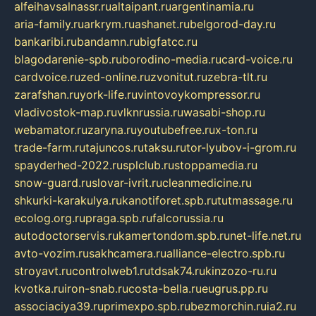
alfeihavsalnassr.ru
altaipant.ru
argentinamia.ru
aria-family.ru
arkrym.ru
ashanet.ru
belgorod-day.ru
bankaribi.ru
bandamn.ru
bigfatcc.ru
blagodarenie-spb.ru
borodino-media.ru
card-voice.ru
cardvoice.ru
zed-online.ru
zvonitut.ru
zebra-tlt.ru
zarafshan.ru
york-life.ru
vintovoykompressor.ru
vladivostok-map.ru
vlknrussia.ru
wasabi-shop.ru
webamator.ru
zaryna.ru
youtubefree.ru
x-ton.ru
trade-farm.ru
tajuncos.ru
taksu.ru
tor-lyubov-i-grom.ru
spayderhed-2022.ru
splclub.ru
stoppamedia.ru
snow-guard.ru
slovar-ivrit.ru
cleanmedicine.ru
shkurki-karakulya.ru
kanotiforet.spb.ru
tutmassage.ru
ecolog.org.ru
praga.spb.ru
falcorussia.ru
autodoctorservis.ru
kamertondom.spb.ru
net-life.net.ru
avto-vozim.ru
sakhcamera.ru
alliance-electro.spb.ru
stroyavt.ru
controlweb1.ru
tdsak74.ru
kinzozo-ru.ru
kvotka.ru
iron-snab.ru
costa-bella.ru
eugrus.pp.ru
associaciya39.ru
primexpo.spb.ru
bezmorchin.ru
ia2.ru