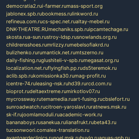
democratia2.ru
i-farmer.ru
mass-sport.org
jablonex.spb.ru
bookmess.ru
linkword.ru
refineua.com.ru
cs-spec.net.ru
altay-mebel.ru
DNK-THEATRE.RU
mechaniks.spb.ru
ipcamtechage.ru
skosta.ru
a-sun.ru
stroy-ldsp.ru
snowlands.org.ru
childrensshoes.ru
mrlizzy.ru
mebelsofiakrd.ru
bulizhenko.ru
rumantick.net.ru
mtszerno.ru
daily-fishing.ru
glushiteli-v-spb.ru
megasat.org.ru
localization.net.ru
flyingfish.pp.ru
ds5teremok.ru
aclib.spb.ru
komissionka30.ru
mag-profit.ru
icentre-74.ru
leasing-nsk.ru
hd39.ru
rcd.com.ru
bioprot.ru
deltaextreme.ru
mirkotlov07.ru
mycrossway.ru
temamedia.ru
art-fusing.ru
cbslefort.ru
sunroadwatch.ru
citroen-yaroslavl.ru
ratnews.msk.ru
sk-if.ru
joomlamoduli.ru
academic-work.ru
bananaboys.ru
sanekua.ru
lianafrukt.ru
beta43.ru
tucsonwoori.com
alex-translation.ru
avantgardeclinics.ru
noel.msk.ru
buylq.ru
aquas-spb.ru