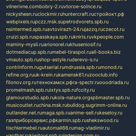
vilnerivne.com
bobry-2.ru
vtoroe-solnce.ru
nickysheen.ru
clockmir.ru
huntercraft.ru
стройокт.рф
webpixels.ru
pczz.msk.su
petrodvorets.spb.ru
nsintermed.spb.ru
avtovirazh-24.ru
jazzq.ru
czecot.ru
cruizi.spb.ru
spasskaya.spb.ru
kniris.ru
vkpeople.com
maminy-mysli.ru
arionorel.ru
khuseniosif.ru
dotmediacup.spb.ru
mebel-tiraspol.ru
all-books.biz
vmauto.spb.ru
shop-astyle.ru
derevo-s.ru
contrinform.ru
gutserial.ru
mdrussia.spb.ru
monod.ru
refine.org.ru
uk-krein.ru
kamensk61.ru
zooclub.info
filonov.org.ru
технокамск.рф
ra-spectr.ru
ooodriada.ru
promelmash.spb.ru
ixtys.spb.ru
fccity.ru
glamourstudio.spb.ru
kola-nature.org
spbmaster.spb.ru
musicoutlet.ru
china.msk.ru
bulldog.su
grimm-online.ru
outlander.net.ru
maga.spb.ru
anime-sell.ru
keseloy.ru
газприборсервис.рф
karmin.spb.ru
shekswood.ru
tischlermebel.ru
automall66.ru
mag-vladimir.ru
yardbar.ru
kiwitour.spb.ru
indesign.com.ru