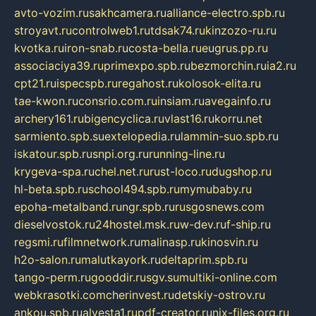
avto-vozim.ru
sakhcamera.ru
alliance-electro.spb.ru
stroyavt.ru
controlweb1.ru
tdsak74.ru
kinzozo-ru.ru
kvotka.ru
iron-snab.ru
costa-bella.ru
eugrus.pp.ru
associaciya39.ru
primexpo.spb.ru
bezmorchin.ru
ia2.ru
cpt21.ru
ispecspb.ru
regahost.ru
kolosok-elita.ru
tae-kwon.ru
consrio.com.ru
insiam.ru
avegainfo.ru
archery161.ru
bigencyclica.ru
vlast16.ru
korru.net
sarmiento.spb.su
extelopedia.ru
lammin-suo.spb.ru
iskatour.spb.ru
snpi.org.ru
running-line.ru
krygeva-spa.ru
chel.net.ru
rust-loco.ru
dugshop.ru
hl-beta.spb.ru
school494.spb.ru
mymubaby.ru
epoha-metalband.ru
ngr.spb.ru
rusgosnews.com
dieselvostok.ru
24hostel.msk.ru
w-dev.ru
f-ship.ru
regsmi.ru
filmnetwork.ru
malinasp.ru
kinosvin.ru
h2o-salon.ru
malutkayork.ru
deltaprim.spb.ru
tango-perm.ru
gooddir.ru
sgv.su
multiki-online.com
webkrasotki.com
cherinvest.ru
detskiy-ostrov.ru
ankou.spb.ru
alvesta1.ru
pdf-creator.ru
nix-files.org.ru