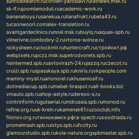
sunroadwatch.ru
citroen-yaroslavl.ru
ratnews.msk.ru
sk-if.ru
joomlamoduli.ru
academic-work.ru
bananaboys.ru
sanekua.ru
lianafrukt.ru
beta43.ru
tucsonwoori.com
alex-translation.ru
avantgardeclinics.ru
noel.msk.ru
buylq.ru
aquas-spb.ru
vilnerivne.com
bobry-2.ru
vtoroe-solnce.ru
nickysheen.ru
clockmir.ru
huntercraft.ru
стройокт.рф
webpixels.ru
pczz.msk.su
petrodvorets.spb.ru
nsintermed.spb.ru
avtovirazh-24.ru
jazzq.ru
czecot.ru
cruizi.spb.ru
spasskaya.spb.ru
kniris.ru
vkpeople.com
maminy-mysli.ru
arionorel.ru
khuseniosif.ru
dotmediacup.spb.ru
mebel-tiraspol.ru
all-books.biz
vmauto.spb.ru
shop-astyle.ru
derevo-s.ru
contrinform.ru
gutserial.ru
mdrussia.spb.ru
monod.ru
refine.org.ru
uk-krein.ru
kamensk61.ru
zooclub.info
filonov.org.ru
технокамск.рф
ra-spectr.ru
ooodriada.ru
promelmash.spb.ru
ixtys.spb.ru
fccity.ru
glamourstudio.spb.ru
kola-nature.org
spbmaster.spb.ru