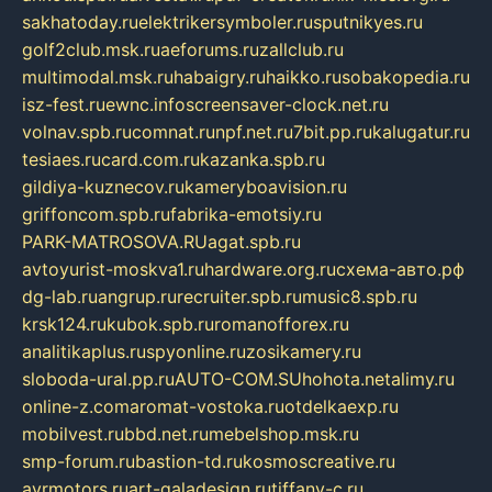
sakhatoday.ru
elektrikersymboler.ru
sputnikyes.ru
golf2club.msk.ru
aeforums.ru
zallclub.ru
multimodal.msk.ru
habaigry.ru
haikko.ru
sobakopedia.ru
isz-fest.ru
ewnc.info
screensaver-clock.net.ru
volnav.spb.ru
comnat.ru
npf.net.ru
7bit.pp.ru
kalugatur.ru
tesiaes.ru
card.com.ru
kazanka.spb.ru
gildiya-kuznecov.ru
kameryboavision.ru
griffoncom.spb.ru
fabrika-emotsiy.ru
PARK-MATROSOVA.RU
agat.spb.ru
avtoyurist-moskva1.ru
hardware.org.ru
схема-авто.рф
dg-lab.ru
angrup.ru
recruiter.spb.ru
music8.spb.ru
krsk124.ru
kubok.spb.ru
romanofforex.ru
analitikaplus.ru
spyonline.ru
zosikamery.ru
sloboda-ural.pp.ru
AUTO-COM.SU
hohota.net
alimy.ru
online-z.com
aromat-vostoka.ru
otdelkaexp.ru
mobilvest.ru
bbd.net.ru
mebelshop.msk.ru
smp-forum.ru
bastion-td.ru
kosmoscreative.ru
avrmotors.ru
art-galadesign.ru
tiffany-c.ru