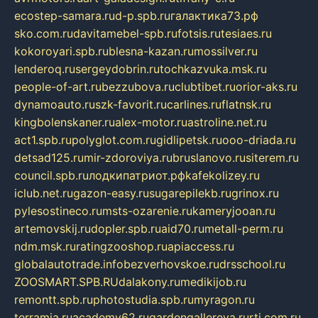
ecostep-samara.ru
d-p.spb.ru
галактика73.рф
sko.com.ru
davitamebel-spb.ru
fotsis.ru
tesiaes.ru
kokoroyari.spb.ru
blesna-kazan.ru
mossilver.ru
lenderoq.ru
sergeydobrin.ru
tochkazvuka.msk.ru
people-of-art.ru
bezzubova.ru
clubtibet.ru
orior-aks.ru
dynamoauto.ru
szk-favorit.ru
carlines.ru
flatnsk.ru
kingbolenskaner.ru
alex-motor.ru
astroline.net.ru
act1.spb.ru
polyglot.com.ru
gidlipetsk.ru
ooo-driada.ru
detsad125.ru
mir-zdoroviya.ru
bruslanovo.ru
siterem.ru
council.spb.ru
лодкипатриот.рф
kafekolizey.ru
iclub.net.ru
gazon-easy.ru
sugarepilekb.ru
grinox.ru
pylesostineco.ru
msts-ozarenie.ru
kameryjooan.ru
artemovskij.ru
dopler.spb.ru
aid70.ru
metall-perm.ru
ndm.msk.ru
ratingzooshop.ru
apiaccess.ru
globalautotrade.info
bezverhovskoe.ru
drsschool.ru
ZOOSMART.SPB.RU
dalakony.ru
medikijob.ru
remontt.spb.ru
photostudia.spb.ru
myragon.ru
terramia.ru
academy62.ru
gardengallereya.ru
rti.com.ru