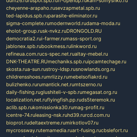
dum26.ru
ruspol.spb.ru
fr-opendp.ru
kam-solnyshko.ru
cheyenne-arapaho.ru
sevzapmetal.spb.ru
ted-lapidus.spb.ru
parasite-eliminator.ru
sigma-complete.ru
modernworld.ru
dama-moda.ru
eholot-group.ru
sk-nvkz.ru
DRONGOLD.RU
democratia2.ru
i-farmer.ru
mass-sport.org
jablonex.spb.ru
bookmess.ru
linkword.ru
refineua.com.ru
cs-spec.net.ru
altay-mebel.ru
DNK-THEATRE.RU
mechaniks.spb.ru
ipcamtechage.ru
skosta.ru
a-sun.ru
stroy-ldsp.ru
snowlands.org.ru
childrensshoes.ru
mrlizzy.ru
mebelsofiakrd.ru
bulizhenko.ru
rumantick.net.ru
mtszerno.ru
daily-fishing.ru
glushiteli-v-spb.ru
megasat.org.ru
localization.net.ru
flyingfish.pp.ru
ds5teremok.ru
aclib.spb.ru
komissionka30.ru
mag-profit.ru
icentre-74.ru
leasing-nsk.ru
hd39.ru
rcd.com.ru
bioprot.ru
deltaextreme.ru
mirkotlov07.ru
mycrossway.ru
temamedia.ru
art-fusing.ru
cbslefort.ru