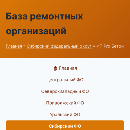
База ремонтных
организаций
Главная
»
Сибирский федеральный округ
» ИП Pro Бетон
🏠 Главная
Центральный ФО
Северо-Западный ФО
Приволжский ФО
Уральский ФО
Сибирский ФО