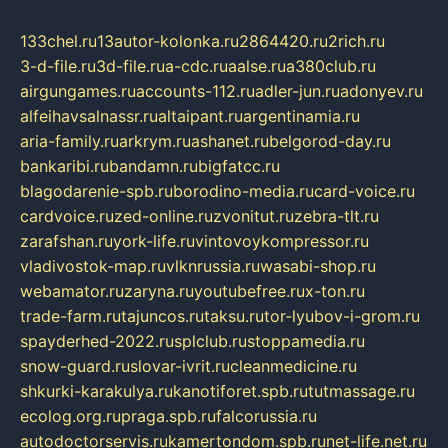
133chel.ru
13autor-kolonka.ru
2864420.ru
2rich.ru
3-d-file.ru
3d-file.ru
a-cdc.ru
aalse.ru
a380club.ru
airgungames.ru
accounts-112.ru
adler-jun.ru
adonyev.ru
alfeihavsalnassr.ru
altaipant.ru
argentinamia.ru
aria-family.ru
arkrym.ru
ashanet.ru
belgorod-day.ru
bankaribi.ru
bandamn.ru
bigfatcc.ru
blagodarenie-spb.ru
borodino-media.ru
card-voice.ru
cardvoice.ru
zed-online.ru
zvonitut.ru
zebra-tlt.ru
zarafshan.ru
york-life.ru
vintovoykompressor.ru
vladivostok-map.ru
vlknrussia.ru
wasabi-shop.ru
webamator.ru
zaryna.ru
youtubefree.ru
x-ton.ru
trade-farm.ru
tajuncos.ru
taksu.ru
tor-lyubov-i-grom.ru
spayderhed-2022.ru
splclub.ru
stoppamedia.ru
snow-guard.ru
slovar-ivrit.ru
cleanmedicine.ru
shkurki-karakulya.ru
kanotiforet.spb.ru
tutmassage.ru
ecolog.org.ru
praga.spb.ru
falcorussia.ru
autodoctorservis.ru
kamertondom.spb.ru
net-life.net.ru