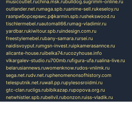
musicoutlet.ru
china.msk.ru
bulldog.su
grimm-online.ru
outlander.net.ru
maga.spb.ru
anime-sell.ru
keseloy.ru
газприборсервис.рф
karmin.spb.ru
shekswood.ru
tischlermebel.ru
automall66.ru
mag-vladimir.ru
yardbar.ru
kiwitour.spb.ru
indesign.com.ru
freestylemebel.ru
bany-samara.ru
rsei.ru
naidisvoyput.ru
mgsn-invest.ru
ipkamerasannce.ru
alicante-house.ru
ibelka74.ru
cozyhouse.info
vlkargalev-studio.ru
700mb.ru
figura-ufa.ru
alina-live.ru
belarusiannews.ru
womenknow.ru
dos-vniimk.ru
sega.net.ru
dv.net.ru
phenomenonsofhistory.com
telesputnik.net.ru
wall.pp.ru
pylesosroidmi.ru
gtc-clan.ru
cligs.ru
bibikazap.ru
popova.org.ru
netwhistler.spb.ru
bellvil.ru
bonzon.ru
iss-vladik.ru
defiparis.net.ru
las-gryzas.ru
amku.ru
electednews.spb.ru
feather.org.ru
spar72.ru
tankiigri.ru
dominus.com.ru
ibtree.ru
sanykool.pp.ru
unixlib.org.ru
menatep.spb.ru
gartenterrassen.ru
printeka.ru