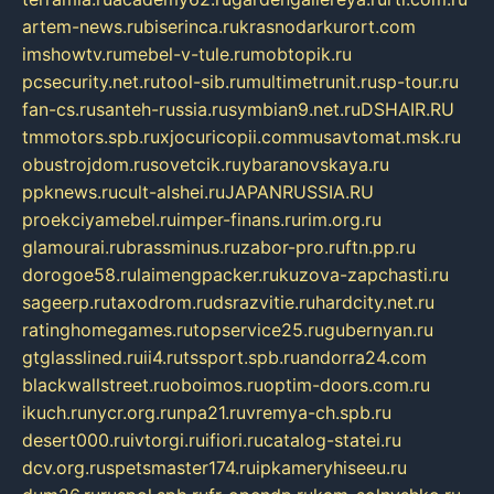
artem-news.ru
biserinca.ru
krasnodarkurort.com
imshowtv.ru
mebel-v-tule.ru
mobtopik.ru
pcsecurity.net.ru
tool-sib.ru
multimetrunit.ru
sp-tour.ru
fan-cs.ru
santeh-russia.ru
symbian9.net.ru
DSHAIR.RU
tmmotors.spb.ru
xjocuricopii.com
musavtomat.msk.ru
obustrojdom.ru
sovetcik.ru
ybaranovskaya.ru
ppknews.ru
cult-alshei.ru
JAPANRUSSIA.RU
proekciyamebel.ru
imper-finans.ru
rim.org.ru
glamourai.ru
brassminus.ru
zabor-pro.ru
ftn.pp.ru
dorogoe58.ru
laimengpacker.ru
kuzova-zapchasti.ru
sageerp.ru
taxodrom.ru
dsrazvitie.ru
hardcity.net.ru
ratinghomegames.ru
topservice25.ru
gubernyan.ru
gtglasslined.ru
ii4.ru
tssport.spb.ru
andorra24.com
blackwallstreet.ru
oboimos.ru
optim-doors.com.ru
ikuch.ru
nycr.org.ru
npa21.ru
vremya-ch.spb.ru
desert000.ru
ivtorgi.ru
ifiori.ru
catalog-statei.ru
dcv.org.ru
spetsmaster174.ru
ipkameryhiseeu.ru