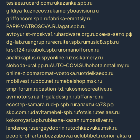
tesiaes.ru
card.com.ru
kazanka.spb.ru
gildiya-kuznecov.ru
kameryboavision.ru
griffoncom.spb.ru
fabrika-emotsiy.ru
PARK-MATROSOVA.RU
agat.spb.ru
avtoyurist-moskva1.ru
hardware.org.ru
схема-авто.рф
dg-lab.ru
angrup.ru
recruiter.spb.ru
music8.spb.ru
krsk124.ru
kubok.spb.ru
romanofforex.ru
analitikaplus.ru
spyonline.ru
zosikamery.ru
sloboda-ural.pp.ru
AUTO-COM.SU
hohota.net
alimy.ru
online-z.com
aromat-vostoka.ru
otdelkaexp.ru
mobilvest.ru
bbd.net.ru
mebelshop.msk.ru
smp-forum.ru
bastion-td.ru
kosmoscreative.ru
avrmotors.ru
art-galadesign.ru
tiffany-c.ru
ecostep-samara.ru
d-p.spb.ru
галактика73.рф
sko.com.ru
davitamebel-spb.ru
fotsis.ru
tesiaes.ru
kokoroyari.spb.ru
blesna-kazan.ru
mossilver.ru
lenderoq.ru
sergeydobrin.ru
tochkazvuka.msk.ru
people-of-art.ru
bezzubova.ru
clubtibet.ru
orior-aks.ru