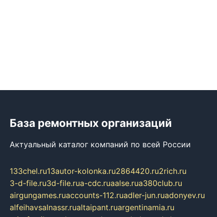
База ремонтных организаций
Актуальный каталог компаний по всей России
133chel.ru
13autor-kolonka.ru
2864420.ru
2rich.ru
3-d-file.ru
3d-file.ru
a-cdc.ru
aalse.ru
a380club.ru
airgungames.ru
accounts-112.ru
adler-jun.ru
adonyev.ru
alfeihavsalnassr.ru
altaipant.ru
argentinamia.ru