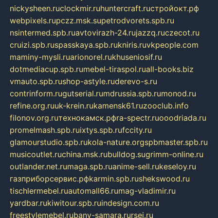
nickysheen.ru
clockmir.ru
huntercraft.ru
стройокт.рф
webpixels.ru
pczz.msk.su
petrodvorets.spb.ru
nsintermed.spb.ru
avtovirazh-24.ru
jazzq.ru
czecot.ru
cruizi.spb.ru
spasskaya.spb.ru
kniris.ru
vkpeople.com
maminy-mysli.ru
arionorel.ru
khuseniosif.ru
dotmediacup.spb.ru
mebel-tiraspol.ru
all-books.biz
vmauto.spb.ru
shop-astyle.ru
derevo-s.ru
contrinform.ru
gutserial.ru
mdrussia.spb.ru
monod.ru
refine.org.ru
uk-krein.ru
kamensk61.ru
zooclub.info
filonov.org.ru
технокамск.рф
ra-spectr.ru
ooodriada.ru
promelmash.spb.ru
ixtys.spb.ru
fccity.ru
glamourstudio.spb.ru
kola-nature.org
spbmaster.spb.ru
musicoutlet.ru
china.msk.ru
bulldog.su
grimm-online.ru
outlander.net.ru
maga.spb.ru
anime-sell.ru
keseloy.ru
газприборсервис.рф
karmin.spb.ru
shekswood.ru
tischlermebel.ru
automall66.ru
mag-vladimir.ru
yardbar.ru
kiwitour.spb.ru
indesign.com.ru
freestylemebel.ru
bany-samara.ru
rsei.ru