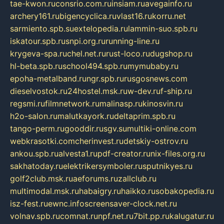
tae-kwon.ru
consrio.com.ru
insiam.ru
avegainfo.ru
archery161.ru
bigencyclica.ru
vlast16.ru
korru.net
sarmiento.spb.su
extelopedia.ru
lammin-suo.spb.ru
iskatour.spb.ru
snpi.org.ru
running-line.ru
krygeva-spa.ru
chel.net.ru
rust-loco.ru
dugshop.ru
hl-beta.spb.ru
school494.spb.ru
mymubaby.ru
epoha-metalband.ru
ngr.spb.ru
rusgosnews.com
dieselvostok.ru
24hostel.msk.ru
w-dev.ru
f-ship.ru
regsmi.ru
filmnetwork.ru
malinasp.ru
kinosvin.ru
h2o-salon.ru
malutkayork.ru
deltaprim.spb.ru
tango-perm.ru
gooddir.ru
sgv.su
multiki-online.com
webkrasotki.com
cherinvest.ru
detskiy-ostrov.ru
ankou.spb.ru
alvesta1.ru
pdf-creator.ru
nix-files.org.ru
sakhatoday.ru
elektrikersymboler.ru
sputnikyes.ru
golf2club.msk.ru
aeforums.ru
zallclub.ru
multimodal.msk.ru
habaigry.ru
haikko.ru
sobakopedia.ru
isz-fest.ru
ewnc.info
screensaver-clock.net.ru
volnav.spb.ru
comnat.ru
npf.net.ru
7bit.pp.ru
kalugatur.ru