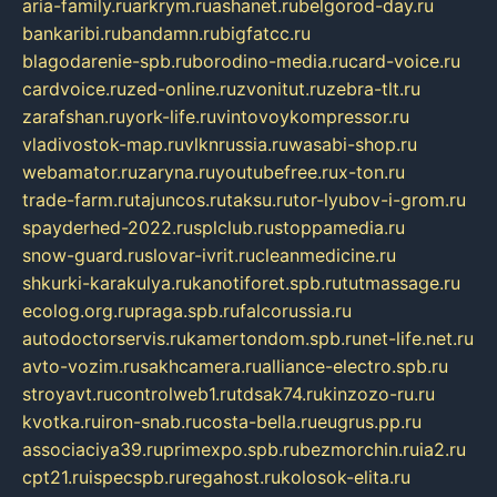
aria-family.ru
arkrym.ru
ashanet.ru
belgorod-day.ru
bankaribi.ru
bandamn.ru
bigfatcc.ru
blagodarenie-spb.ru
borodino-media.ru
card-voice.ru
cardvoice.ru
zed-online.ru
zvonitut.ru
zebra-tlt.ru
zarafshan.ru
york-life.ru
vintovoykompressor.ru
vladivostok-map.ru
vlknrussia.ru
wasabi-shop.ru
webamator.ru
zaryna.ru
youtubefree.ru
x-ton.ru
trade-farm.ru
tajuncos.ru
taksu.ru
tor-lyubov-i-grom.ru
spayderhed-2022.ru
splclub.ru
stoppamedia.ru
snow-guard.ru
slovar-ivrit.ru
cleanmedicine.ru
shkurki-karakulya.ru
kanotiforet.spb.ru
tutmassage.ru
ecolog.org.ru
praga.spb.ru
falcorussia.ru
autodoctorservis.ru
kamertondom.spb.ru
net-life.net.ru
avto-vozim.ru
sakhcamera.ru
alliance-electro.spb.ru
stroyavt.ru
controlweb1.ru
tdsak74.ru
kinzozo-ru.ru
kvotka.ru
iron-snab.ru
costa-bella.ru
eugrus.pp.ru
associaciya39.ru
primexpo.spb.ru
bezmorchin.ru
ia2.ru
cpt21.ru
ispecspb.ru
regahost.ru
kolosok-elita.ru