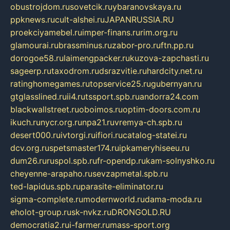
obustrojdom.ru
sovetcik.ru
ybaranovskaya.ru
ppknews.ru
cult-alshei.ru
JAPANRUSSIA.RU
proekciyamebel.ru
imper-finans.ru
rim.org.ru
glamourai.ru
brassminus.ru
zabor-pro.ru
ftn.pp.ru
dorogoe58.ru
laimengpacker.ru
kuzova-zapchasti.ru
sageerp.ru
taxodrom.ru
dsrazvitie.ru
hardcity.net.ru
ratinghomegames.ru
topservice25.ru
gubernyan.ru
gtglasslined.ru
ii4.ru
tssport.spb.ru
andorra24.com
blackwallstreet.ru
oboimos.ru
optim-doors.com.ru
ikuch.ru
nycr.org.ru
npa21.ru
vremya-ch.spb.ru
desert000.ru
ivtorgi.ru
ifiori.ru
catalog-statei.ru
dcv.org.ru
spetsmaster174.ru
ipkameryhiseeu.ru
dum26.ru
ruspol.spb.ru
fr-opendp.ru
kam-solnyshko.ru
cheyenne-arapaho.ru
sevzapmetal.spb.ru
ted-lapidus.spb.ru
parasite-eliminator.ru
sigma-complete.ru
modernworld.ru
dama-moda.ru
eholot-group.ru
sk-nvkz.ru
DRONGOLD.RU
democratia2.ru
i-farmer.ru
mass-sport.org