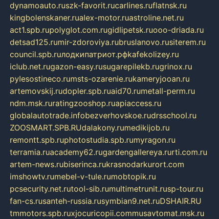
dynamoauto.ru
szk-favorit.ru
carlines.ru
flatnsk.ru
kingbolenskaner.ru
alex-motor.ru
astroline.net.ru
act1.spb.ru
polyglot.com.ru
gidlipetsk.ru
ooo-driada.ru
detsad125.ru
mir-zdoroviya.ru
bruslanovo.ru
siterem.ru
council.spb.ru
лодкипатриот.рф
kafekolizey.ru
iclub.net.ru
gazon-easy.ru
sugarepilekb.ru
grinox.ru
pylesostineco.ru
msts-ozarenie.ru
kameryjooan.ru
artemovskij.ru
dopler.spb.ru
aid70.ru
metall-perm.ru
ndm.msk.ru
ratingzooshop.ru
apiaccess.ru
globalautotrade.info
bezverhovskoe.ru
drsschool.ru
ZOOSMART.SPB.RU
dalakony.ru
medikijob.ru
remontt.spb.ru
photostudia.spb.ru
myragon.ru
terramia.ru
academy62.ru
gardengallereya.ru
rti.com.ru
artem-news.ru
biserinca.ru
krasnodarkurort.com
imshowtv.ru
mebel-v-tule.ru
mobtopik.ru
pcsecurity.net.ru
tool-sib.ru
multimetrunit.ru
sp-tour.ru
fan-cs.ru
santeh-russia.ru
symbian9.net.ru
DSHAIR.RU
tmmotors.spb.ru
xjocuricopii.com
musavtomat.msk.ru