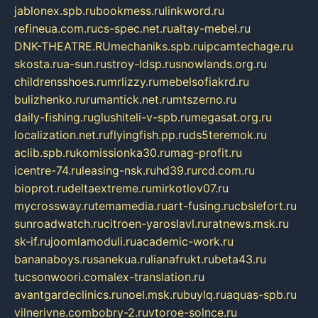
jablonex.spb.ru
bookmess.ru
linkword.ru
refineua.com.ru
cs-spec.net.ru
altay-mebel.ru
DNK-THEATRE.RU
mechaniks.spb.ru
ipcamtechage.ru
skosta.ru
a-sun.ru
stroy-ldsp.ru
snowlands.org.ru
childrensshoes.ru
mrlizzy.ru
mebelsofiakrd.ru
bulizhenko.ru
rumantick.net.ru
mtszerno.ru
daily-fishing.ru
glushiteli-v-spb.ru
megasat.org.ru
localization.net.ru
flyingfish.pp.ru
ds5teremok.ru
aclib.spb.ru
komissionka30.ru
mag-profit.ru
icentre-74.ru
leasing-nsk.ru
hd39.ru
rcd.com.ru
bioprot.ru
deltaextreme.ru
mirkotlov07.ru
mycrossway.ru
temamedia.ru
art-fusing.ru
cbslefort.ru
sunroadwatch.ru
citroen-yaroslavl.ru
ratnews.msk.ru
sk-if.ru
joomlamoduli.ru
academic-work.ru
bananaboys.ru
sanekua.ru
lianafrukt.ru
beta43.ru
tucsonwoori.com
alex-translation.ru
avantgardeclinics.ru
noel.msk.ru
buylq.ru
aquas-spb.ru
vilnerivne.com
bobry-2.ru
vtoroe-solnce.ru