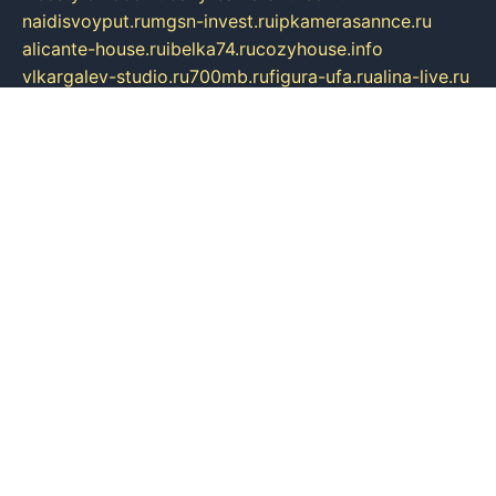
naidisvoyput.ru
mgsn-invest.ru
ipkamerasannce.ru
alicante-house.ru
ibelka74.ru
cozyhouse.info
vlkargalev-studio.ru
700mb.ru
figura-ufa.ru
alina-live.ru
belarusiannews.ru
womenknow.ru
dos-vniimk.ru
sega.net.ru
dv.net.ru
phenomenonsofhistory.com
telesputnik.net.ru
wall.pp.ru
pylesosroidmi.ru
gtc-clan.ru
cligs.ru
bibikazap.ru
popova.org.ru
netwhistler.spb.ru
bellvil.ru
bonzon.ru
iss-vladik.ru
defiparis.net.ru
las-gryzas.ru
amku.ru
electednews.spb.ru
feather.org.ru
spar72.ru
tankiigri.ru
dominus.com.ru
ibtree.ru
sanykool.pp.ru
unixlib.org.ru
menatep.spb.ru
gartenterrassen.ru
printeka.ru
skvozilka.com.ru
parkovka-pub.ru
lovemobi.ru
art-ru.ru
emulatorz.com.ru
alucomp.com.ru
tatforum.com.ru
alternativa-profi.ru
dermakler.ru
artsurvey.ru
aredir.ru
khimspas.ru
centr-maxi.ru
2018r.ru
bort-stomer-defort.ru
professional2.ru
gibsons.ru
artselena.ru
art-pilot.ru
ingredient.spb.ru