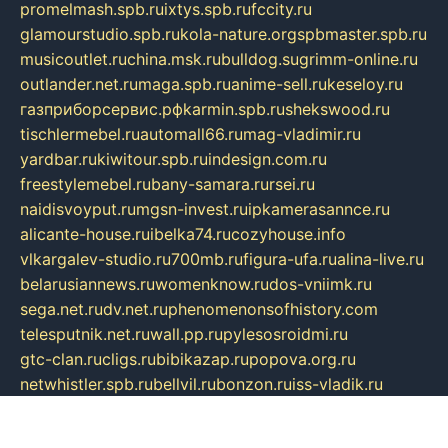
promelmash.spb.ru
ixtys.spb.ru
fccity.ru
glamourstudio.spb.ru
kola-nature.org
spbmaster.spb.ru
musicoutlet.ru
china.msk.ru
bulldog.su
grimm-online.ru
outlander.net.ru
maga.spb.ru
anime-sell.ru
keseloy.ru
газприборсервис.рф
karmin.spb.ru
shekswood.ru
tischlermebel.ru
automall66.ru
mag-vladimir.ru
yardbar.ru
kiwitour.spb.ru
indesign.com.ru
freestylemebel.ru
bany-samara.ru
rsei.ru
naidisvoyput.ru
mgsn-invest.ru
ipkamerasannce.ru
alicante-house.ru
ibelka74.ru
cozyhouse.info
vlkargalev-studio.ru
700mb.ru
figura-ufa.ru
alina-live.ru
belarusiannews.ru
womenknow.ru
dos-vniimk.ru
sega.net.ru
dv.net.ru
phenomenonsofhistory.com
telesputnik.net.ru
wall.pp.ru
pylesosroidmi.ru
gtc-clan.ru
cligs.ru
bibikazap.ru
popova.org.ru
netwhistler.spb.ru
bellvil.ru
bonzon.ru
iss-vladik.ru
defiparis.net.ru
las-gryzas.ru
amku.ru
electednews.spb.ru
feather.org.ru
spar72.ru
tankiigri.ru