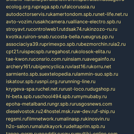
ecolog.org.ru
praga.spb.ru
falcorussia.ru
autodoctorservis.ru
kamertondom.spb.ru
net-life.net.ru
avto-vozim.ru
sakhcamera.ru
alliance-electro.spb.ru
stroyavt.ru
controlweb1.ru
tdsak74.ru
kinzozo-ru.ru
kvotka.ru
iron-snab.ru
costa-bella.ru
eugrus.pp.ru
associaciya39.ru
primexpo.spb.ru
bezmorchin.ru
ia2.ru
cpt21.ru
ispecspb.ru
regahost.ru
kolosok-elita.ru
tae-kwon.ru
consrio.com.ru
insiam.ru
avegainfo.ru
archery161.ru
bigencyclica.ru
vlast16.ru
korru.net
sarmiento.spb.su
extelopedia.ru
lammin-suo.spb.ru
iskatour.spb.ru
snpi.org.ru
running-line.ru
krygeva-spa.ru
chel.net.ru
rust-loco.ru
dugshop.ru
hl-beta.spb.ru
school494.spb.ru
mymubaby.ru
epoha-metalband.ru
ngr.spb.ru
rusgosnews.com
dieselvostok.ru
24hostel.msk.ru
w-dev.ru
f-ship.ru
regsmi.ru
filmnetwork.ru
malinasp.ru
kinosvin.ru
h2o-salon.ru
malutkayork.ru
deltaprim.spb.ru
tango-perm.ru
gooddir.ru
sgv.su
multiki-online.com