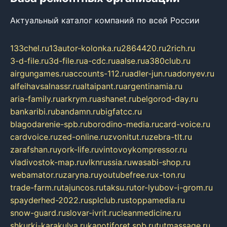
Актуальный каталог компаний по всей России
133chel.ru
13autor-kolonka.ru
2864420.ru
2rich.ru
3-d-file.ru
3d-file.ru
a-cdc.ru
aalse.ru
a380club.ru
airgungames.ru
accounts-112.ru
adler-jun.ru
adonyev.ru
alfeihavsalnassr.ru
altaipant.ru
argentinamia.ru
aria-family.ru
arkrym.ru
ashanet.ru
belgorod-day.ru
bankaribi.ru
bandamn.ru
bigfatcc.ru
blagodarenie-spb.ru
borodino-media.ru
card-voice.ru
cardvoice.ru
zed-online.ru
zvonitut.ru
zebra-tlt.ru
zarafshan.ru
york-life.ru
vintovoykompressor.ru
vladivostok-map.ru
vlknrussia.ru
wasabi-shop.ru
webamator.ru
zaryna.ru
youtubefree.ru
x-ton.ru
trade-farm.ru
tajuncos.ru
taksu.ru
tor-lyubov-i-grom.ru
spayderhed-2022.ru
splclub.ru
stoppamedia.ru
snow-guard.ru
slovar-ivrit.ru
cleanmedicine.ru
shkurki-karakulya.ru
kanotiforet.spb.ru
tutmassage.ru