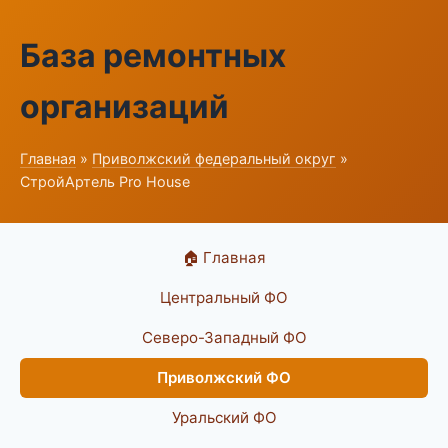
База ремонтных
организаций
Главная
»
Приволжский федеральный округ
»
СтройАртель Pro House
🏠 Главная
Центральный ФО
Северо-Западный ФО
Приволжский ФО
Уральский ФО