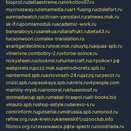
bioprot.ru
deltaextreme.ru
mirkotlov07.ru
mycrossway.ru
temamedia.ru
art-fusing.ru
cbslefort.ru
sunroadwatch.ru
citroen-yaroslavl.ru
ratnews.msk.ru
sk-if.ru
joomlamoduli.ru
academic-work.ru
bananaboys.ru
sanekua.ru
lianafrukt.ru
beta43.ru
tucsonwoori.com
alex-translation.ru
avantgardeclinics.ru
noel.msk.ru
buylq.ru
aquas-spb.ru
vilnerivne.com
bobry-2.ru
vtoroe-solnce.ru
nickysheen.ru
clockmir.ru
huntercraft.ru
стройокт.рф
webpixels.ru
pczz.msk.su
petrodvorets.spb.ru
nsintermed.spb.ru
avtovirazh-24.ru
jazzq.ru
czecot.ru
cruizi.spb.ru
spasskaya.spb.ru
kniris.ru
vkpeople.com
maminy-mysli.ru
arionorel.ru
khuseniosif.ru
dotmediacup.spb.ru
mebel-tiraspol.ru
all-books.biz
vmauto.spb.ru
shop-astyle.ru
derevo-s.ru
contrinform.ru
gutserial.ru
mdrussia.spb.ru
monod.ru
refine.org.ru
uk-krein.ru
kamensk61.ru
zooclub.info
filonov.org.ru
технокамск.рф
ra-spectr.ru
ooodriada.ru