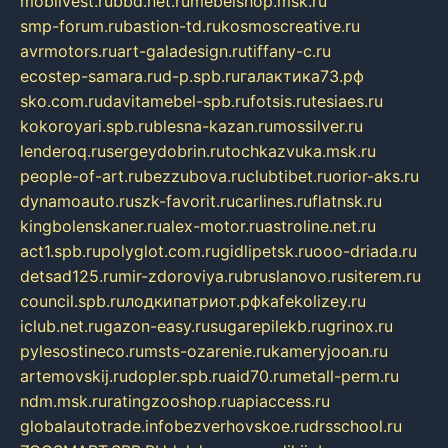
mobilvest.ru
bbd.net.ru
mebelshop.msk.ru
smp-forum.ru
bastion-td.ru
kosmoscreative.ru
avrmotors.ru
art-galadesign.ru
tiffany-c.ru
ecostep-samara.ru
d-p.spb.ru
галактика73.рф
sko.com.ru
davitamebel-spb.ru
fotsis.ru
tesiaes.ru
kokoroyari.spb.ru
blesna-kazan.ru
mossilver.ru
lenderoq.ru
sergeydobrin.ru
tochkazvuka.msk.ru
people-of-art.ru
bezzubova.ru
clubtibet.ru
orior-aks.ru
dynamoauto.ru
szk-favorit.ru
carlines.ru
flatnsk.ru
kingbolenskaner.ru
alex-motor.ru
astroline.net.ru
act1.spb.ru
polyglot.com.ru
gidlipetsk.ru
ooo-driada.ru
detsad125.ru
mir-zdoroviya.ru
bruslanovo.ru
siterem.ru
council.spb.ru
лодкипатриот.рф
kafekolizey.ru
iclub.net.ru
gazon-easy.ru
sugarepilekb.ru
grinox.ru
pylesostineco.ru
msts-ozarenie.ru
kameryjooan.ru
artemovskij.ru
dopler.spb.ru
aid70.ru
metall-perm.ru
ndm.msk.ru
ratingzooshop.ru
apiaccess.ru
globalautotrade.info
bezverhovskoe.ru
drsschool.ru