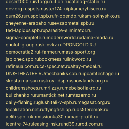
desert000.ru
ivtorgi.ru
ifiori.ru
catalog-statei.ru
dcv.org.ru
spetsmaster174.ru
ipkameryhiseeu.ru
dum26.ru
ruspol.spb.ru
fr-opendp.ru
kam-solnyshko.ru
cheyenne-arapaho.ru
sevzapmetal.spb.ru
ted-lapidus.spb.ru
parasite-eliminator.ru
sigma-complete.ru
modernworld.ru
dama-moda.ru
eholot-group.ru
sk-nvkz.ru
DRONGOLD.RU
democratia2.ru
i-farmer.ru
mass-sport.org
jablonex.spb.ru
bookmess.ru
linkword.ru
refineua.com.ru
cs-spec.net.ru
altay-mebel.ru
DNK-THEATRE.RU
mechaniks.spb.ru
ipcamtechage.ru
skosta.ru
a-sun.ru
stroy-ldsp.ru
snowlands.org.ru
childrensshoes.ru
mrlizzy.ru
mebelsofiakrd.ru
bulizhenko.ru
rumantick.net.ru
mtszerno.ru
daily-fishing.ru
glushiteli-v-spb.ru
megasat.org.ru
localization.net.ru
flyingfish.pp.ru
ds5teremok.ru
aclib.spb.ru
komissionka30.ru
mag-profit.ru
icentre-74.ru
leasing-nsk.ru
hd39.ru
rcd.com.ru