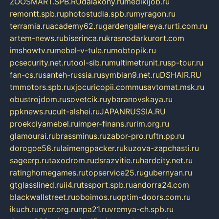
ZOOSMART.SPB.RU
dalakony.ru
medikijob.ru
remontt.spb.ru
photostudia.spb.ru
myragon.ru
terramia.ru
academy62.ru
gardengallereya.ru
rti.com.ru
artem-news.ru
biserinca.ru
krasnodarkurort.com
imshowtv.ru
mebel-v-tule.ru
mobtopik.ru
pcsecurity.net.ru
tool-sib.ru
multimetrunit.ru
sp-tour.ru
fan-cs.ru
santeh-russia.ru
symbian9.net.ru
DSHAIR.RU
tmmotors.spb.ru
xjocuricopii.com
musavtomat.msk.ru
obustrojdom.ru
sovetcik.ru
ybaranovskaya.ru
ppknews.ru
cult-alshei.ru
JAPANRUSSIA.RU
proekciyamebel.ru
imper-finans.ru
rim.org.ru
glamourai.ru
brassminus.ru
zabor-pro.ru
ftn.pp.ru
dorogoe58.ru
laimengpacker.ru
kuzova-zapchasti.ru
sageerp.ru
taxodrom.ru
dsrazvitie.ru
hardcity.net.ru
ratinghomegames.ru
topservice25.ru
gubernyan.ru
gtglasslined.ru
ii4.ru
tssport.spb.ru
andorra24.com
blackwallstreet.ru
oboimos.ru
optim-doors.com.ru
ikuch.ru
nycr.org.ru
npa21.ru
vremya-ch.spb.ru