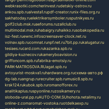
webkrasotki.com
cherinvest.ru
detskiy-ostrov.ru
ankou.spb.ru
alvesta1.ru
pdf-creator.ru
nix-files.org.ru
sakhatoday.ru
elektrikersymboler.ru
sputnikyes.ru
golf2club.msk.ru
aeforums.ru
zallclub.ru
multimodal.msk.ru
habaigry.ru
haikko.ru
sobakopedia.ru
isz-fest.ru
ewnc.info
screensaver-clock.net.ru
volnav.spb.ru
comnat.ru
npf.net.ru
7bit.pp.ru
kalugatur.ru
tesiaes.ru
card.com.ru
kazanka.spb.ru
gildiya-kuznecov.ru
kameryboavision.ru
griffoncom.spb.ru
fabrika-emotsiy.ru
PARK-MATROSOVA.RU
agat.spb.ru
avtoyurist-moskva1.ru
hardware.org.ru
схема-авто.рф
dg-lab.ru
angrup.ru
recruiter.spb.ru
music8.spb.ru
krsk124.ru
kubok.spb.ru
romanofforex.ru
analitikaplus.ru
spyonline.ru
zosikamery.ru
sloboda-ural.pp.ru
AUTO-COM.SU
hohota.net
alimy.ru
online-z.com
aromat-vostoka.ru
otdelkaexp.ru