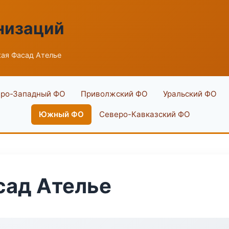
низаций
ая Фасад Ателье
ро-Западный ФО
Приволжский ФО
Уральский ФО
Южный ФО
Северо-Кавказский ФО
сад Ателье