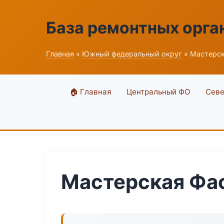
База ремонтных орга
Главная
»
Южный федеральный округ
» Мастерск
🏠 Главная
Центральный ФО
Севе
Мастерская Фа