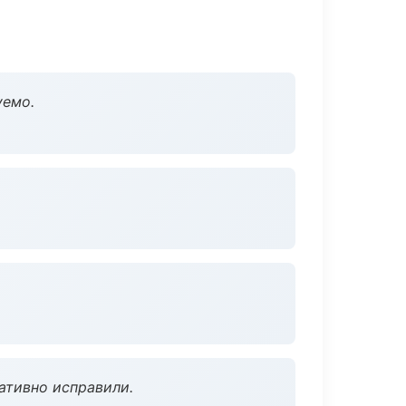
уемо.
ативно исправили.