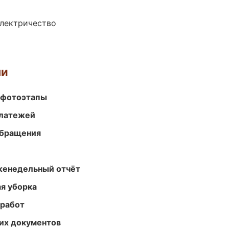
электричество
ми
 фотоэтапы
платежей
обращения
женедельный отчёт
ая уборка
 работ
их документов