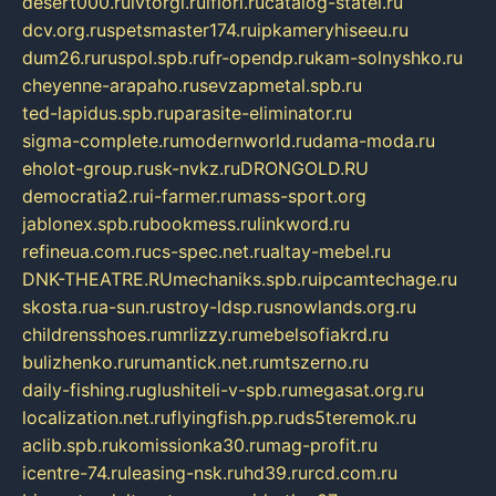
desert000.ru
ivtorgi.ru
ifiori.ru
catalog-statei.ru
dcv.org.ru
spetsmaster174.ru
ipkameryhiseeu.ru
dum26.ru
ruspol.spb.ru
fr-opendp.ru
kam-solnyshko.ru
cheyenne-arapaho.ru
sevzapmetal.spb.ru
ted-lapidus.spb.ru
parasite-eliminator.ru
sigma-complete.ru
modernworld.ru
dama-moda.ru
eholot-group.ru
sk-nvkz.ru
DRONGOLD.RU
democratia2.ru
i-farmer.ru
mass-sport.org
jablonex.spb.ru
bookmess.ru
linkword.ru
refineua.com.ru
cs-spec.net.ru
altay-mebel.ru
DNK-THEATRE.RU
mechaniks.spb.ru
ipcamtechage.ru
skosta.ru
a-sun.ru
stroy-ldsp.ru
snowlands.org.ru
childrensshoes.ru
mrlizzy.ru
mebelsofiakrd.ru
bulizhenko.ru
rumantick.net.ru
mtszerno.ru
daily-fishing.ru
glushiteli-v-spb.ru
megasat.org.ru
localization.net.ru
flyingfish.pp.ru
ds5teremok.ru
aclib.spb.ru
komissionka30.ru
mag-profit.ru
icentre-74.ru
leasing-nsk.ru
hd39.ru
rcd.com.ru