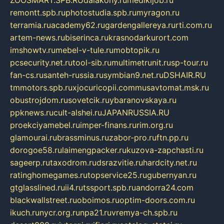
ZOOSMART.SPB.RU
dalakony.ru
medikijob.ru
remontt.spb.ru
photostudia.spb.ru
myragon.ru
terramia.ru
academy62.ru
gardengallereya.ru
rti.com.ru
artem-news.ru
biserinca.ru
krasnodarkurort.com
imshowtv.ru
mebel-v-tule.ru
mobtopik.ru
pcsecurity.net.ru
tool-sib.ru
multimetrunit.ru
sp-tour.ru
fan-cs.ru
santeh-russia.ru
symbian9.net.ru
DSHAIR.RU
tmmotors.spb.ru
xjocuricopii.com
musavtomat.msk.ru
obustrojdom.ru
sovetcik.ru
ybaranovskaya.ru
ppknews.ru
cult-alshei.ru
JAPANRUSSIA.RU
proekciyamebel.ru
imper-finans.ru
rim.org.ru
glamourai.ru
brassminus.ru
zabor-pro.ru
ftn.pp.ru
dorogoe58.ru
laimengpacker.ru
kuzova-zapchasti.ru
sageerp.ru
taxodrom.ru
dsrazvitie.ru
hardcity.net.ru
ratinghomegames.ru
topservice25.ru
gubernyan.ru
gtglasslined.ru
ii4.ru
tssport.spb.ru
andorra24.com
blackwallstreet.ru
oboimos.ru
optim-doors.com.ru
ikuch.ru
nycr.org.ru
npa21.ru
vremya-ch.spb.ru