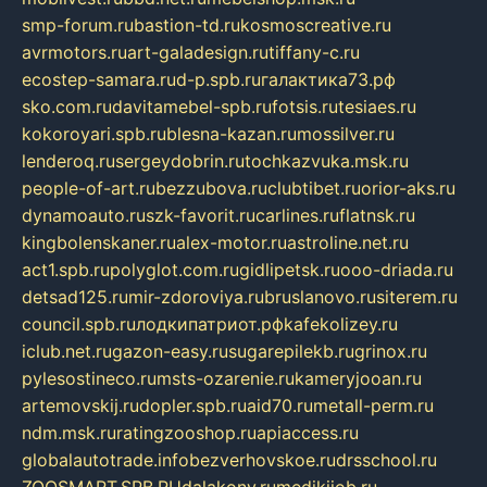
smp-forum.ru
bastion-td.ru
kosmoscreative.ru
avrmotors.ru
art-galadesign.ru
tiffany-c.ru
ecostep-samara.ru
d-p.spb.ru
галактика73.рф
sko.com.ru
davitamebel-spb.ru
fotsis.ru
tesiaes.ru
kokoroyari.spb.ru
blesna-kazan.ru
mossilver.ru
lenderoq.ru
sergeydobrin.ru
tochkazvuka.msk.ru
people-of-art.ru
bezzubova.ru
clubtibet.ru
orior-aks.ru
dynamoauto.ru
szk-favorit.ru
carlines.ru
flatnsk.ru
kingbolenskaner.ru
alex-motor.ru
astroline.net.ru
act1.spb.ru
polyglot.com.ru
gidlipetsk.ru
ooo-driada.ru
detsad125.ru
mir-zdoroviya.ru
bruslanovo.ru
siterem.ru
council.spb.ru
лодкипатриот.рф
kafekolizey.ru
iclub.net.ru
gazon-easy.ru
sugarepilekb.ru
grinox.ru
pylesostineco.ru
msts-ozarenie.ru
kameryjooan.ru
artemovskij.ru
dopler.spb.ru
aid70.ru
metall-perm.ru
ndm.msk.ru
ratingzooshop.ru
apiaccess.ru
globalautotrade.info
bezverhovskoe.ru
drsschool.ru