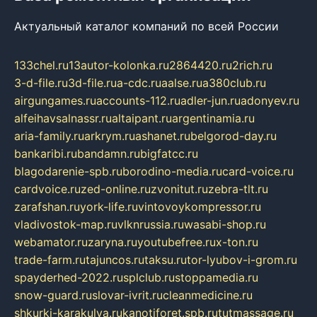
Актуальный каталог компаний по всей России
133chel.ru
13autor-kolonka.ru
2864420.ru
2rich.ru
3-d-file.ru
3d-file.ru
a-cdc.ru
aalse.ru
a380club.ru
airgungames.ru
accounts-112.ru
adler-jun.ru
adonyev.ru
alfeihavsalnassr.ru
altaipant.ru
argentinamia.ru
aria-family.ru
arkrym.ru
ashanet.ru
belgorod-day.ru
bankaribi.ru
bandamn.ru
bigfatcc.ru
blagodarenie-spb.ru
borodino-media.ru
card-voice.ru
cardvoice.ru
zed-online.ru
zvonitut.ru
zebra-tlt.ru
zarafshan.ru
york-life.ru
vintovoykompressor.ru
vladivostok-map.ru
vlknrussia.ru
wasabi-shop.ru
webamator.ru
zaryna.ru
youtubefree.ru
x-ton.ru
trade-farm.ru
tajuncos.ru
taksu.ru
tor-lyubov-i-grom.ru
spayderhed-2022.ru
splclub.ru
stoppamedia.ru
snow-guard.ru
slovar-ivrit.ru
cleanmedicine.ru
shkurki-karakulya.ru
kanotiforet.spb.ru
tutmassage.ru