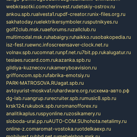
webkrasotki.com
cherinvest.ru
detskiy-ostrov.ru
ankou.spb.ru
alvesta1.ru
pdf-creator.ru
nix-files.org.ru
sakhatoday.ru
elektrikersymboler.ru
sputnikyes.ru
golf2club.msk.ru
aeforums.ru
zallclub.ru
multimodal.msk.ru
habaigry.ru
haikko.ru
sobakopedia.ru
isz-fest.ru
ewnc.info
screensaver-clock.net.ru
volnav.spb.ru
comnat.ru
npf.net.ru
7bit.pp.ru
kalugatur.ru
tesiaes.ru
card.com.ru
kazanka.spb.ru
gildiya-kuznecov.ru
kameryboavision.ru
griffoncom.spb.ru
fabrika-emotsiy.ru
PARK-MATROSOVA.RU
agat.spb.ru
avtoyurist-moskva1.ru
hardware.org.ru
схема-авто.рф
dg-lab.ru
angrup.ru
recruiter.spb.ru
music8.spb.ru
krsk124.ru
kubok.spb.ru
romanofforex.ru
analitikaplus.ru
spyonline.ru
zosikamery.ru
sloboda-ural.pp.ru
AUTO-COM.SU
hohota.net
alimy.ru
online-z.com
aromat-vostoka.ru
otdelkaexp.ru
mobilvest.ru
bbd.net.ru
mebelshop.msk.ru