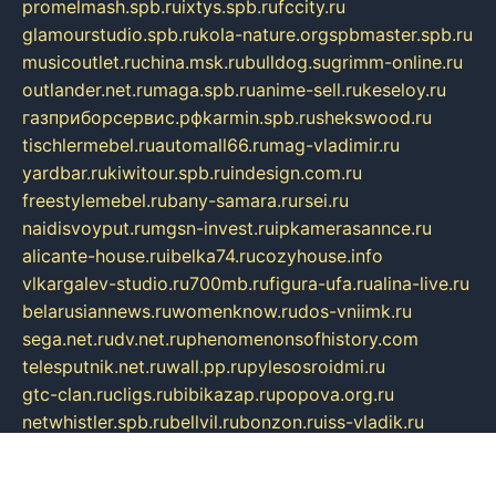
promelmash.spb.ru
ixtys.spb.ru
fccity.ru
glamourstudio.spb.ru
kola-nature.org
spbmaster.spb.ru
musicoutlet.ru
china.msk.ru
bulldog.su
grimm-online.ru
outlander.net.ru
maga.spb.ru
anime-sell.ru
keseloy.ru
газприборсервис.рф
karmin.spb.ru
shekswood.ru
tischlermebel.ru
automall66.ru
mag-vladimir.ru
yardbar.ru
kiwitour.spb.ru
indesign.com.ru
freestylemebel.ru
bany-samara.ru
rsei.ru
naidisvoyput.ru
mgsn-invest.ru
ipkamerasannce.ru
alicante-house.ru
ibelka74.ru
cozyhouse.info
vlkargalev-studio.ru
700mb.ru
figura-ufa.ru
alina-live.ru
belarusiannews.ru
womenknow.ru
dos-vniimk.ru
sega.net.ru
dv.net.ru
phenomenonsofhistory.com
telesputnik.net.ru
wall.pp.ru
pylesosroidmi.ru
gtc-clan.ru
cligs.ru
bibikazap.ru
popova.org.ru
netwhistler.spb.ru
bellvil.ru
bonzon.ru
iss-vladik.ru
defiparis.net.ru
las-gryzas.ru
amku.ru
electednews.spb.ru
feather.org.ru
spar72.ru
tankiigri.ru