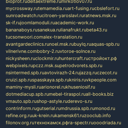
bioprot.ru
deltaextreme.ru
mirkotlov07.ru
mycrossway.ru
temamedia.ru
art-fusing.ru
cbslefort.ru
sunroadwatch.ru
citroen-yaroslavl.ru
ratnews.msk.ru
sk-if.ru
joomlamoduli.ru
academic-work.ru
bananaboys.ru
sanekua.ru
lianafrukt.ru
beta43.ru
tucsonwoori.com
alex-translation.ru
avantgardeclinics.ru
noel.msk.ru
buylq.ru
aquas-spb.ru
vilnerivne.com
bobry-2.ru
vtoroe-solnce.ru
nickysheen.ru
clockmir.ru
huntercraft.ru
стройокт.рф
webpixels.ru
pczz.msk.su
petrodvorets.spb.ru
nsintermed.spb.ru
avtovirazh-24.ru
jazzq.ru
czecot.ru
cruizi.spb.ru
spasskaya.spb.ru
kniris.ru
vkpeople.com
maminy-mysli.ru
arionorel.ru
khuseniosif.ru
dotmediacup.spb.ru
mebel-tiraspol.ru
all-books.biz
vmauto.spb.ru
shop-astyle.ru
derevo-s.ru
contrinform.ru
gutserial.ru
mdrussia.spb.ru
monod.ru
refine.org.ru
uk-krein.ru
kamensk61.ru
zooclub.info
filonov.org.ru
технокамск.рф
ra-spectr.ru
ooodriada.ru