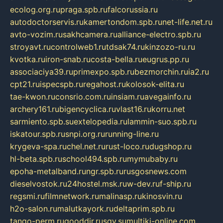
ecolog.org.ru
praga.spb.ru
falcorussia.ru
autodoctorservis.ru
kamertondom.spb.ru
net-life.net.ru
avto-vozim.ru
sakhcamera.ru
alliance-electro.spb.ru
stroyavt.ru
controlweb1.ru
tdsak74.ru
kinzozo-ru.ru
kvotka.ru
iron-snab.ru
costa-bella.ru
eugrus.pp.ru
associaciya39.ru
primexpo.spb.ru
bezmorchin.ru
ia2.ru
cpt21.ru
ispecspb.ru
regahost.ru
kolosok-elita.ru
tae-kwon.ru
consrio.com.ru
insiam.ru
avegainfo.ru
archery161.ru
bigencyclica.ru
vlast16.ru
korru.net
sarmiento.spb.su
extelopedia.ru
lammin-suo.spb.ru
iskatour.spb.ru
snpi.org.ru
running-line.ru
krygeva-spa.ru
chel.net.ru
rust-loco.ru
dugshop.ru
hl-beta.spb.ru
school494.spb.ru
mymubaby.ru
epoha-metalband.ru
ngr.spb.ru
rusgosnews.com
dieselvostok.ru
24hostel.msk.ru
w-dev.ru
f-ship.ru
regsmi.ru
filmnetwork.ru
malinasp.ru
kinosvin.ru
h2o-salon.ru
malutkayork.ru
deltaprim.spb.ru
tango-perm.ru
gooddir.ru
sgv.su
multiki-online.com