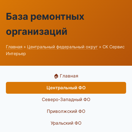
База ремонтных
организаций
Главная
»
Центральный федеральный округ
» СК Сервис
Интерьер
🏠 Главная
Центральный ФО
Северо-Западный ФО
Приволжский ФО
Уральский ФО