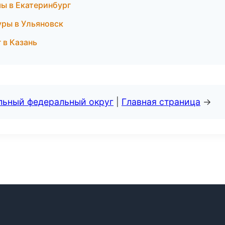
ы в Екатеринбург
гуры в Ульяновск
 в Казань
альный федеральный округ
|
Главная страница
→