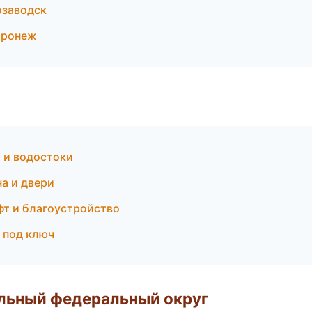
озаводск
оронеж
 и водостоки
а и двери
т и благоустройство
 под ключ
альный федеральный округ