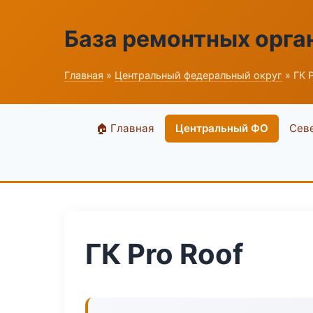
База ремонтных орга
Главная
»
Центральный федеральный округ
» ГК 
🏠 Главная
Центральный ФО
Сев
ГК Pro Roof