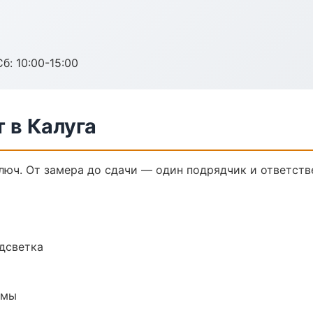
б: 10:00-15:00
 в Калуга
юч. От замера до сдачи — один подрядчик и ответств
одсветка
емы