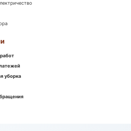
электричество
ора
ми
 работ
платежей
ая уборка
обращения