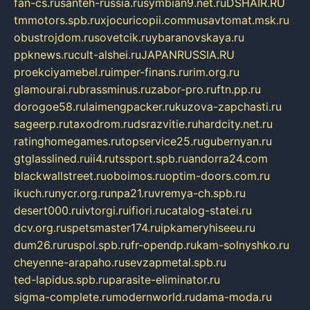
fan-cs.ru
santeh-russia.ru
symbian9.net.ru
DSHAIR.RU
tmmotors.spb.ru
xjocuricopii.com
musavtomat.msk.ru
obustrojdom.ru
sovetcik.ru
ybaranovskaya.ru
ppknews.ru
cult-alshei.ru
JAPANRUSSIA.RU
proekciyamebel.ru
imper-finans.ru
rim.org.ru
glamourai.ru
brassminus.ru
zabor-pro.ru
ftn.pp.ru
dorogoe58.ru
laimengpacker.ru
kuzova-zapchasti.ru
sageerp.ru
taxodrom.ru
dsrazvitie.ru
hardcity.net.ru
ratinghomegames.ru
topservice25.ru
gubernyan.ru
gtglasslined.ru
ii4.ru
tssport.spb.ru
andorra24.com
blackwallstreet.ru
oboimos.ru
optim-doors.com.ru
ikuch.ru
nycr.org.ru
npa21.ru
vremya-ch.spb.ru
desert000.ru
ivtorgi.ru
ifiori.ru
catalog-statei.ru
dcv.org.ru
spetsmaster174.ru
ipkameryhiseeu.ru
dum26.ru
ruspol.spb.ru
fr-opendp.ru
kam-solnyshko.ru
cheyenne-arapaho.ru
sevzapmetal.spb.ru
ted-lapidus.spb.ru
parasite-eliminator.ru
sigma-complete.ru
modernworld.ru
dama-moda.ru