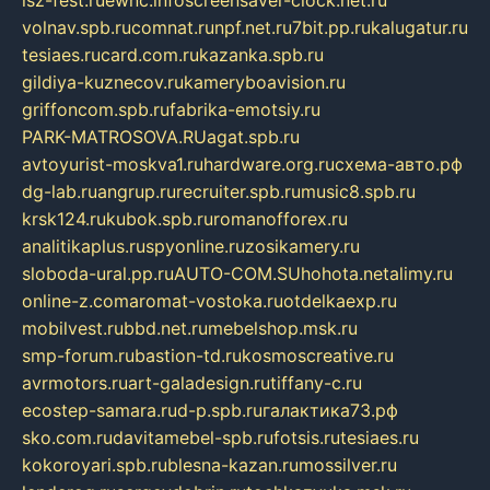
isz-fest.ru
ewnc.info
screensaver-clock.net.ru
volnav.spb.ru
comnat.ru
npf.net.ru
7bit.pp.ru
kalugatur.ru
tesiaes.ru
card.com.ru
kazanka.spb.ru
gildiya-kuznecov.ru
kameryboavision.ru
griffoncom.spb.ru
fabrika-emotsiy.ru
PARK-MATROSOVA.RU
agat.spb.ru
avtoyurist-moskva1.ru
hardware.org.ru
схема-авто.рф
dg-lab.ru
angrup.ru
recruiter.spb.ru
music8.spb.ru
krsk124.ru
kubok.spb.ru
romanofforex.ru
analitikaplus.ru
spyonline.ru
zosikamery.ru
sloboda-ural.pp.ru
AUTO-COM.SU
hohota.net
alimy.ru
online-z.com
aromat-vostoka.ru
otdelkaexp.ru
mobilvest.ru
bbd.net.ru
mebelshop.msk.ru
smp-forum.ru
bastion-td.ru
kosmoscreative.ru
avrmotors.ru
art-galadesign.ru
tiffany-c.ru
ecostep-samara.ru
d-p.spb.ru
галактика73.рф
sko.com.ru
davitamebel-spb.ru
fotsis.ru
tesiaes.ru
kokoroyari.spb.ru
blesna-kazan.ru
mossilver.ru