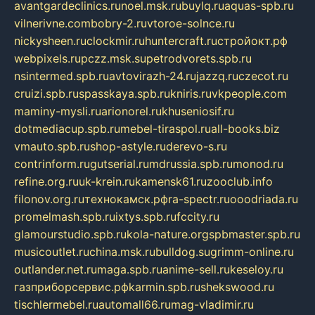
avantgardeclinics.ru
noel.msk.ru
buylq.ru
aquas-spb.ru
vilnerivne.com
bobry-2.ru
vtoroe-solnce.ru
nickysheen.ru
clockmir.ru
huntercraft.ru
стройокт.рф
webpixels.ru
pczz.msk.su
petrodvorets.spb.ru
nsintermed.spb.ru
avtovirazh-24.ru
jazzq.ru
czecot.ru
cruizi.spb.ru
spasskaya.spb.ru
kniris.ru
vkpeople.com
maminy-mysli.ru
arionorel.ru
khuseniosif.ru
dotmediacup.spb.ru
mebel-tiraspol.ru
all-books.biz
vmauto.spb.ru
shop-astyle.ru
derevo-s.ru
contrinform.ru
gutserial.ru
mdrussia.spb.ru
monod.ru
refine.org.ru
uk-krein.ru
kamensk61.ru
zooclub.info
filonov.org.ru
технокамск.рф
ra-spectr.ru
ooodriada.ru
promelmash.spb.ru
ixtys.spb.ru
fccity.ru
glamourstudio.spb.ru
kola-nature.org
spbmaster.spb.ru
musicoutlet.ru
china.msk.ru
bulldog.su
grimm-online.ru
outlander.net.ru
maga.spb.ru
anime-sell.ru
keseloy.ru
газприборсервис.рф
karmin.spb.ru
shekswood.ru
tischlermebel.ru
automall66.ru
mag-vladimir.ru