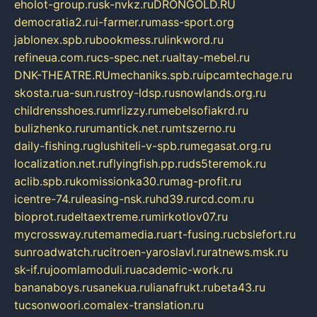
eholot-group.ru
sk-nvkz.ru
DRONGOLD.RU
democratia2.ru
i-farmer.ru
mass-sport.org
jablonex.spb.ru
bookmess.ru
linkword.ru
refineua.com.ru
cs-spec.net.ru
altay-mebel.ru
DNK-THEATRE.RU
mechaniks.spb.ru
ipcamtechage.ru
skosta.ru
a-sun.ru
stroy-ldsp.ru
snowlands.org.ru
childrensshoes.ru
mrlizzy.ru
mebelsofiakrd.ru
bulizhenko.ru
rumantick.net.ru
mtszerno.ru
daily-fishing.ru
glushiteli-v-spb.ru
megasat.org.ru
localization.net.ru
flyingfish.pp.ru
ds5teremok.ru
aclib.spb.ru
komissionka30.ru
mag-profit.ru
icentre-74.ru
leasing-nsk.ru
hd39.ru
rcd.com.ru
bioprot.ru
deltaextreme.ru
mirkotlov07.ru
mycrossway.ru
temamedia.ru
art-fusing.ru
cbslefort.ru
sunroadwatch.ru
citroen-yaroslavl.ru
ratnews.msk.ru
sk-if.ru
joomlamoduli.ru
academic-work.ru
bananaboys.ru
sanekua.ru
lianafrukt.ru
beta43.ru
tucsonwoori.com
alex-translation.ru