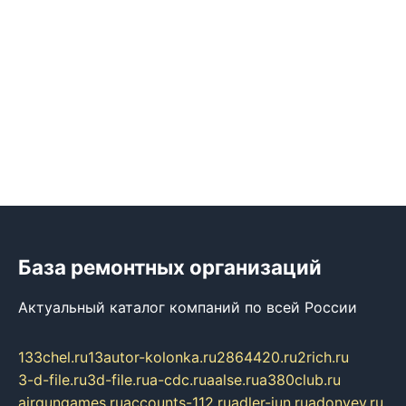
База ремонтных организаций
Актуальный каталог компаний по всей России
133chel.ru
13autor-kolonka.ru
2864420.ru
2rich.ru
3-d-file.ru
3d-file.ru
a-cdc.ru
aalse.ru
a380club.ru
airgungames.ru
accounts-112.ru
adler-jun.ru
adonyev.ru