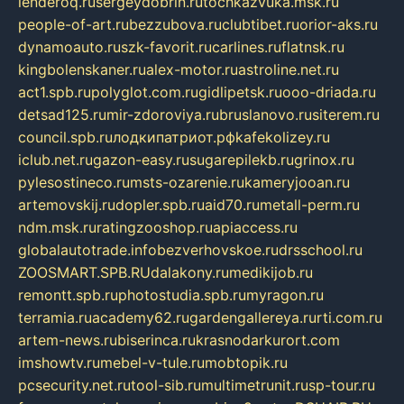
lenderoq.ru
sergeydobrin.ru
tochkazvuka.msk.ru
people-of-art.ru
bezzubova.ru
clubtibet.ru
orior-aks.ru
dynamoauto.ru
szk-favorit.ru
carlines.ru
flatnsk.ru
kingbolenskaner.ru
alex-motor.ru
astroline.net.ru
act1.spb.ru
polyglot.com.ru
gidlipetsk.ru
ooo-driada.ru
detsad125.ru
mir-zdoroviya.ru
bruslanovo.ru
siterem.ru
council.spb.ru
лодкипатриот.рф
kafekolizey.ru
iclub.net.ru
gazon-easy.ru
sugarepilekb.ru
grinox.ru
pylesostineco.ru
msts-ozarenie.ru
kameryjooan.ru
artemovskij.ru
dopler.spb.ru
aid70.ru
metall-perm.ru
ndm.msk.ru
ratingzooshop.ru
apiaccess.ru
globalautotrade.info
bezverhovskoe.ru
drsschool.ru
ZOOSMART.SPB.RU
dalakony.ru
medikijob.ru
remontt.spb.ru
photostudia.spb.ru
myragon.ru
terramia.ru
academy62.ru
gardengallereya.ru
rti.com.ru
artem-news.ru
biserinca.ru
krasnodarkurort.com
imshowtv.ru
mebel-v-tule.ru
mobtopik.ru
pcsecurity.net.ru
tool-sib.ru
multimetrunit.ru
sp-tour.ru