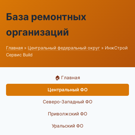
База ремонтных
организаций
Главная
»
Центральный федеральный округ
» ИнжСтрой
Сервис Build
🏠 Главная
Центральный ФО
Северо-Западный ФО
Приволжский ФО
Уральский ФО