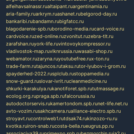
alfeihavsalnassr.ru
altaipant.ru
argentinamia.ru
aria-family.ru
arkrym.ru
ashanet.ru
belgorod-day.ru
bankaribi.ru
bandamn.ru
bigfatcc.ru
blagodarenie-spb.ru
borodino-media.ru
card-voice.ru
cardvoice.ru
zed-online.ru
zvonitut.ru
zebra-tlt.ru
zarafshan.ru
york-life.ru
vintovoykompressor.ru
vladivostok-map.ru
vlknrussia.ru
wasabi-shop.ru
webamator.ru
zaryna.ru
youtubefree.ru
x-ton.ru
trade-farm.ru
tajuncos.ru
taksu.ru
tor-lyubov-i-grom.ru
spayderhed-2022.ru
splclub.ru
stoppamedia.ru
snow-guard.ru
slovar-ivrit.ru
cleanmedicine.ru
shkurki-karakulya.ru
kanotiforet.spb.ru
tutmassage.ru
ecolog.org.ru
praga.spb.ru
falcorussia.ru
autodoctorservis.ru
kamertondom.spb.ru
net-life.net.ru
avto-vozim.ru
sakhcamera.ru
alliance-electro.spb.ru
stroyavt.ru
controlweb1.ru
tdsak74.ru
kinzozo-ru.ru
kvotka.ru
iron-snab.ru
costa-bella.ru
eugrus.pp.ru
associaciya39.ru
primexpo.spb.ru
bezmorchin.ru
ia2.ru