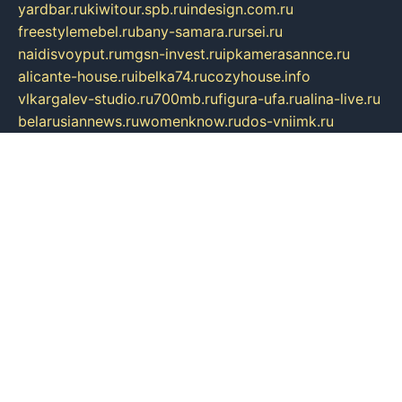
yardbar.ru
kiwitour.spb.ru
indesign.com.ru
freestylemebel.ru
bany-samara.ru
rsei.ru
naidisvoyput.ru
mgsn-invest.ru
ipkamerasannce.ru
alicante-house.ru
ibelka74.ru
cozyhouse.info
vlkargalev-studio.ru
700mb.ru
figura-ufa.ru
alina-live.ru
belarusiannews.ru
womenknow.ru
dos-vniimk.ru
sega.net.ru
dv.net.ru
phenomenonsofhistory.com
telesputnik.net.ru
wall.pp.ru
pylesosroidmi.ru
gtc-clan.ru
cligs.ru
bibikazap.ru
popova.org.ru
netwhistler.spb.ru
bellvil.ru
bonzon.ru
iss-vladik.ru
defiparis.net.ru
las-gryzas.ru
amku.ru
electednews.spb.ru
feather.org.ru
spar72.ru
tankiigri.ru
dominus.com.ru
ibtree.ru
sanykool.pp.ru
unixlib.org.ru
menatep.spb.ru
gartenterrassen.ru
printeka.ru
skvozilka.com.ru
parkovka-pub.ru
lovemobi.ru
art-ru.ru
emulatorz.com.ru
alucomp.com.ru
tatforum.com.ru
alternativa-profi.ru
dermakler.ru
artsurvey.ru
aredir.ru
khimspas.ru
centr-maxi.ru
2018r.ru