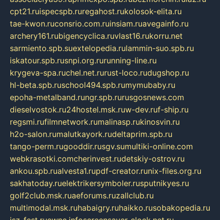
cpt21.ru
ispecspb.ru
regahost.ru
kolosok-elita.ru
tae-kwon.ru
consrio.com.ru
insiam.ru
avegainfo.ru
archery161.ru
bigencyclica.ru
vlast16.ru
korru.net
sarmiento.spb.su
extelopedia.ru
lammin-suo.spb.ru
iskatour.spb.ru
snpi.org.ru
running-line.ru
krygeva-spa.ru
chel.net.ru
rust-loco.ru
dugshop.ru
hl-beta.spb.ru
school494.spb.ru
mymubaby.ru
epoha-metalband.ru
ngr.spb.ru
rusgosnews.com
dieselvostok.ru
24hostel.msk.ru
w-dev.ru
f-ship.ru
regsmi.ru
filmnetwork.ru
malinasp.ru
kinosvin.ru
h2o-salon.ru
malutkayork.ru
deltaprim.spb.ru
tango-perm.ru
gooddir.ru
sgv.su
multiki-online.com
webkrasotki.com
cherinvest.ru
detskiy-ostrov.ru
ankou.spb.ru
alvesta1.ru
pdf-creator.ru
nix-files.org.ru
sakhatoday.ru
elektrikersymboler.ru
sputnikyes.ru
golf2club.msk.ru
aeforums.ru
zallclub.ru
multimodal.msk.ru
habaigry.ru
haikko.ru
sobakopedia.ru