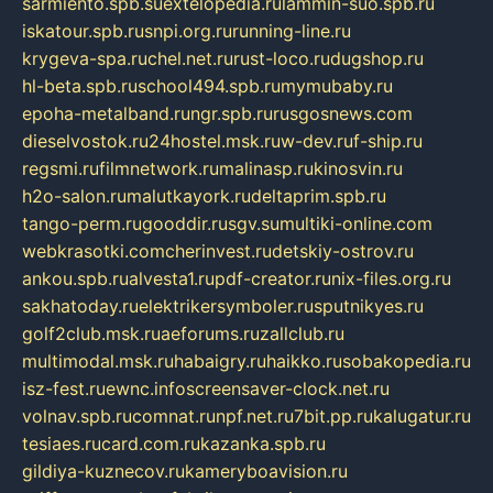
sarmiento.spb.su
extelopedia.ru
lammin-suo.spb.ru
iskatour.spb.ru
snpi.org.ru
running-line.ru
krygeva-spa.ru
chel.net.ru
rust-loco.ru
dugshop.ru
hl-beta.spb.ru
school494.spb.ru
mymubaby.ru
epoha-metalband.ru
ngr.spb.ru
rusgosnews.com
dieselvostok.ru
24hostel.msk.ru
w-dev.ru
f-ship.ru
regsmi.ru
filmnetwork.ru
malinasp.ru
kinosvin.ru
h2o-salon.ru
malutkayork.ru
deltaprim.spb.ru
tango-perm.ru
gooddir.ru
sgv.su
multiki-online.com
webkrasotki.com
cherinvest.ru
detskiy-ostrov.ru
ankou.spb.ru
alvesta1.ru
pdf-creator.ru
nix-files.org.ru
sakhatoday.ru
elektrikersymboler.ru
sputnikyes.ru
golf2club.msk.ru
aeforums.ru
zallclub.ru
multimodal.msk.ru
habaigry.ru
haikko.ru
sobakopedia.ru
isz-fest.ru
ewnc.info
screensaver-clock.net.ru
volnav.spb.ru
comnat.ru
npf.net.ru
7bit.pp.ru
kalugatur.ru
tesiaes.ru
card.com.ru
kazanka.spb.ru
gildiya-kuznecov.ru
kameryboavision.ru