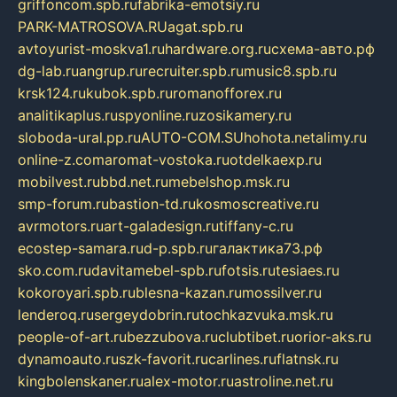
griffoncom.spb.ru
fabrika-emotsiy.ru
PARK-MATROSOVA.RU
agat.spb.ru
avtoyurist-moskva1.ru
hardware.org.ru
схема-авто.рф
dg-lab.ru
angrup.ru
recruiter.spb.ru
music8.spb.ru
krsk124.ru
kubok.spb.ru
romanofforex.ru
analitikaplus.ru
spyonline.ru
zosikamery.ru
sloboda-ural.pp.ru
AUTO-COM.SU
hohota.net
alimy.ru
online-z.com
aromat-vostoka.ru
otdelkaexp.ru
mobilvest.ru
bbd.net.ru
mebelshop.msk.ru
smp-forum.ru
bastion-td.ru
kosmoscreative.ru
avrmotors.ru
art-galadesign.ru
tiffany-c.ru
ecostep-samara.ru
d-p.spb.ru
галактика73.рф
sko.com.ru
davitamebel-spb.ru
fotsis.ru
tesiaes.ru
kokoroyari.spb.ru
blesna-kazan.ru
mossilver.ru
lenderoq.ru
sergeydobrin.ru
tochkazvuka.msk.ru
people-of-art.ru
bezzubova.ru
clubtibet.ru
orior-aks.ru
dynamoauto.ru
szk-favorit.ru
carlines.ru
flatnsk.ru
kingbolenskaner.ru
alex-motor.ru
astroline.net.ru