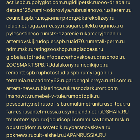
act1.spb.ru
polyglot.com.ru
gidlipetsk.ru
ooo-driada.ru
detsad125.ru
mir-zdoroviya.ru
bruslanovo.ru
siterem.ru
council.spb.ru
лодкипатриот.рф
kafekolizey.ru
iclub.net.ru
gazon-easy.ru
sugarepilekb.ru
grinox.ru
pylesostineco.ru
msts-ozarenie.ru
kameryjooan.ru
artemovskij.ru
dopler.spb.ru
aid70.ru
metall-perm.ru
ndm.msk.ru
ratingzooshop.ru
apiaccess.ru
globalautotrade.info
bezverhovskoe.ru
drsschool.ru
ZOOSMART.SPB.RU
dalakony.ru
medikijob.ru
remontt.spb.ru
photostudia.spb.ru
myragon.ru
terramia.ru
academy62.ru
gardengallereya.ru
rti.com.ru
artem-news.ru
biserinca.ru
krasnodarkurort.com
imshowtv.ru
mebel-v-tule.ru
mobtopik.ru
pcsecurity.net.ru
tool-sib.ru
multimetrunit.ru
sp-tour.ru
fan-cs.ru
santeh-russia.ru
symbian9.net.ru
DSHAIR.RU
tmmotors.spb.ru
xjocuricopii.com
musavtomat.msk.ru
obustrojdom.ru
sovetcik.ru
ybaranovskaya.ru
ppknews.ru
cult-alshei.ru
JAPANRUSSIA.RU