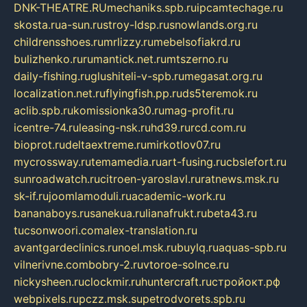
DNK-THEATRE.RU
mechaniks.spb.ru
ipcamtechage.ru
skosta.ru
a-sun.ru
stroy-ldsp.ru
snowlands.org.ru
childrensshoes.ru
mrlizzy.ru
mebelsofiakrd.ru
bulizhenko.ru
rumantick.net.ru
mtszerno.ru
daily-fishing.ru
glushiteli-v-spb.ru
megasat.org.ru
localization.net.ru
flyingfish.pp.ru
ds5teremok.ru
aclib.spb.ru
komissionka30.ru
mag-profit.ru
icentre-74.ru
leasing-nsk.ru
hd39.ru
rcd.com.ru
bioprot.ru
deltaextreme.ru
mirkotlov07.ru
mycrossway.ru
temamedia.ru
art-fusing.ru
cbslefort.ru
sunroadwatch.ru
citroen-yaroslavl.ru
ratnews.msk.ru
sk-if.ru
joomlamoduli.ru
academic-work.ru
bananaboys.ru
sanekua.ru
lianafrukt.ru
beta43.ru
tucsonwoori.com
alex-translation.ru
avantgardeclinics.ru
noel.msk.ru
buylq.ru
aquas-spb.ru
vilnerivne.com
bobry-2.ru
vtoroe-solnce.ru
nickysheen.ru
clockmir.ru
huntercraft.ru
стройокт.рф
webpixels.ru
pczz.msk.su
petrodvorets.spb.ru