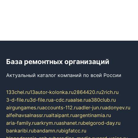
База ремонтных организаций
Актуальный каталог компаний по всей России
133chel.ru
13autor-kolonka.ru
2864420.ru
2rich.ru
3-d-file.ru
3d-file.ru
a-cdc.ru
aalse.ru
a380club.ru
airgungames.ru
accounts-112.ru
adler-jun.ru
adonyev.ru
alfeihavsalnassr.ru
altaipant.ru
argentinamia.ru
aria-family.ru
arkrym.ru
ashanet.ru
belgorod-day.ru
bankaribi.ru
bandamn.ru
bigfatcc.ru