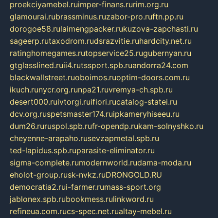
proekciyamebel.ru
imper-finans.ru
rim.org.ru
glamourai.ru
brassminus.ru
zabor-pro.ru
ftn.pp.ru
dorogoe58.ru
laimengpacker.ru
kuzova-zapchasti.ru
sageerp.ru
taxodrom.ru
dsrazvitie.ru
hardcity.net.ru
ratinghomegames.ru
topservice25.ru
gubernyan.ru
gtglasslined.ru
ii4.ru
tssport.spb.ru
andorra24.com
blackwallstreet.ru
oboimos.ru
optim-doors.com.ru
ikuch.ru
nycr.org.ru
npa21.ru
vremya-ch.spb.ru
desert000.ru
ivtorgi.ru
ifiori.ru
catalog-statei.ru
dcv.org.ru
spetsmaster174.ru
ipkameryhiseeu.ru
dum26.ru
ruspol.spb.ru
fr-opendp.ru
kam-solnyshko.ru
cheyenne-arapaho.ru
sevzapmetal.spb.ru
ted-lapidus.spb.ru
parasite-eliminator.ru
sigma-complete.ru
modernworld.ru
dama-moda.ru
eholot-group.ru
sk-nvkz.ru
DRONGOLD.RU
democratia2.ru
i-farmer.ru
mass-sport.org
jablonex.spb.ru
bookmess.ru
linkword.ru
refineua.com.ru
cs-spec.net.ru
altay-mebel.ru