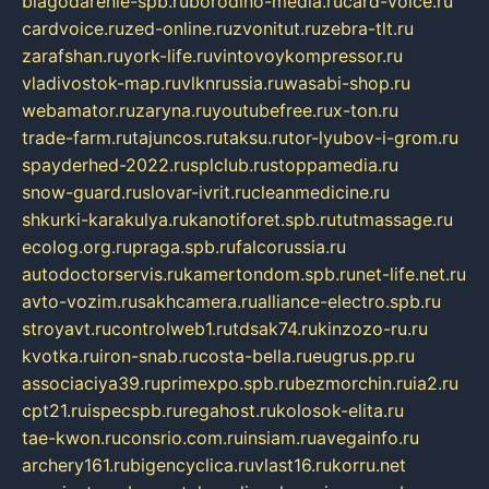
blagodarenie-spb.ru
borodino-media.ru
card-voice.ru
cardvoice.ru
zed-online.ru
zvonitut.ru
zebra-tlt.ru
zarafshan.ru
york-life.ru
vintovoykompressor.ru
vladivostok-map.ru
vlknrussia.ru
wasabi-shop.ru
webamator.ru
zaryna.ru
youtubefree.ru
x-ton.ru
trade-farm.ru
tajuncos.ru
taksu.ru
tor-lyubov-i-grom.ru
spayderhed-2022.ru
splclub.ru
stoppamedia.ru
snow-guard.ru
slovar-ivrit.ru
cleanmedicine.ru
shkurki-karakulya.ru
kanotiforet.spb.ru
tutmassage.ru
ecolog.org.ru
praga.spb.ru
falcorussia.ru
autodoctorservis.ru
kamertondom.spb.ru
net-life.net.ru
avto-vozim.ru
sakhcamera.ru
alliance-electro.spb.ru
stroyavt.ru
controlweb1.ru
tdsak74.ru
kinzozo-ru.ru
kvotka.ru
iron-snab.ru
costa-bella.ru
eugrus.pp.ru
associaciya39.ru
primexpo.spb.ru
bezmorchin.ru
ia2.ru
cpt21.ru
ispecspb.ru
regahost.ru
kolosok-elita.ru
tae-kwon.ru
consrio.com.ru
insiam.ru
avegainfo.ru
archery161.ru
bigencyclica.ru
vlast16.ru
korru.net