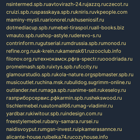
nsintermed.spb.ru
avtovirazh-24.ru
jazzq.ru
czecot.ru
cruizi.spb.ru
spasskaya.spb.ru
kniris.ru
vkpeople.com
maminy-mysli.ru
arionorel.ru
khuseniosif.ru
dotmediacup.spb.ru
mebel-tiraspol.ru
all-books.biz
vmauto.spb.ru
shop-astyle.ru
derevo-s.ru
contrinform.ru
gutserial.ru
mdrussia.spb.ru
monod.ru
refine.org.ru
uk-krein.ru
kamensk61.ru
zooclub.info
filonov.org.ru
технокамск.рф
ra-spectr.ru
ooodriada.ru
promelmash.spb.ru
ixtys.spb.ru
fccity.ru
glamourstudio.spb.ru
kola-nature.org
spbmaster.spb.ru
musicoutlet.ru
china.msk.ru
bulldog.su
grimm-online.ru
outlander.net.ru
maga.spb.ru
anime-sell.ru
keseloy.ru
газприборсервис.рф
karmin.spb.ru
shekswood.ru
tischlermebel.ru
automall66.ru
mag-vladimir.ru
yardbar.ru
kiwitour.spb.ru
indesign.com.ru
freestylemebel.ru
bany-samara.ru
rsei.ru
naidisvoyput.ru
mgsn-invest.ru
ipkamerasannce.ru
alicante-house.ru
ibelka74.ru
cozyhouse.info