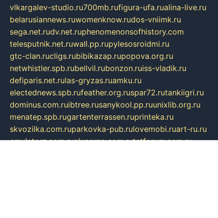
vlkargalev-studio.ru
700mb.ru
figura-ufa.ru
alina-live.ru
belarusiannews.ru
womenknow.ru
dos-vniimk.ru
sega.net.ru
dv.net.ru
phenomenonsofhistory.com
telesputnik.net.ru
wall.pp.ru
pylesosroidmi.ru
gtc-clan.ru
cligs.ru
bibikazap.ru
popova.org.ru
netwhistler.spb.ru
bellvil.ru
bonzon.ru
iss-vladik.ru
defiparis.net.ru
las-gryzas.ru
amku.ru
electednews.spb.ru
feather.org.ru
spar72.ru
tankiigri.ru
dominus.com.ru
ibtree.ru
sanykool.pp.ru
unixlib.org.ru
menatep.spb.ru
gartenterrassen.ru
printeka.ru
skvozilka.com.ru
parkovka-pub.ru
lovemobi.ru
art-ru.ru
emulatorz.com.ru
alucomp.com.ru
tatforum.com.ru
alternativa-profi.ru
dermakler.ru
artsurvey.ru
aredir.ru
khimspas.ru
centr-maxi.ru
2018r.ru
bort-stomer-defort.ru
professional2.ru
gibsons.ru
artselena.ru
art-pilot.ru
ingredient.spb.ru
npfpolimer.spb.ru
argentum.spb.ru
hom-edu.ru
af-num.ru
cashadvanceamericasev.org
trexp.spb.ru