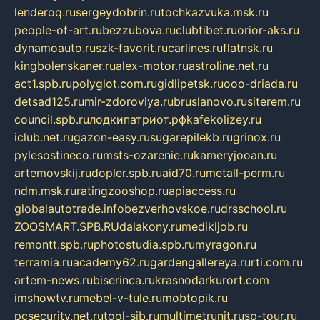
lenderoq.ru
sergeydobrin.ru
tochkazvuka.msk.ru
people-of-art.ru
bezzubova.ru
clubtibet.ru
orior-aks.ru
dynamoauto.ru
szk-favorit.ru
carlines.ru
flatnsk.ru
kingbolenskaner.ru
alex-motor.ru
astroline.net.ru
act1.spb.ru
polyglot.com.ru
gidlipetsk.ru
ooo-driada.ru
detsad125.ru
mir-zdoroviya.ru
bruslanovo.ru
siterem.ru
council.spb.ru
лодкипатриот.рф
kafekolizey.ru
iclub.net.ru
gazon-easy.ru
sugarepilekb.ru
grinox.ru
pylesostineco.ru
msts-ozarenie.ru
kameryjooan.ru
artemovskij.ru
dopler.spb.ru
aid70.ru
metall-perm.ru
ndm.msk.ru
ratingzooshop.ru
apiaccess.ru
globalautotrade.info
bezverhovskoe.ru
drsschool.ru
ZOOSMART.SPB.RU
dalakony.ru
medikijob.ru
remontt.spb.ru
photostudia.spb.ru
myragon.ru
terramia.ru
academy62.ru
gardengallereya.ru
rti.com.ru
artem-news.ru
biserinca.ru
krasnodarkurort.com
imshowtv.ru
mebel-v-tule.ru
mobtopik.ru
pcsecurity.net.ru
tool-sib.ru
multimetrunit.ru
sp-tour.ru