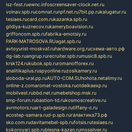
isz-fest.ru
ewnc.info
screensaver-clock.net.ru
volnav.spb.ru
comnat.ru
npf.net.ru
7bit.pp.ru
kalugatur.ru
tesiaes.ru
card.com.ru
kazanka.spb.ru
gildiya-kuznecov.ru
kameryboavision.ru
griffoncom.spb.ru
fabrika-emotsiy.ru
PARK-MATROSOVA.RU
agat.spb.ru
avtoyurist-moskva1.ru
hardware.org.ru
схема-авто.рф
dg-lab.ru
angrup.ru
recruiter.spb.ru
music8.spb.ru
krsk124.ru
kubok.spb.ru
romanofforex.ru
analitikaplus.ru
spyonline.ru
zosikamery.ru
sloboda-ural.pp.ru
AUTO-COM.SU
hohota.net
alimy.ru
online-z.com
aromat-vostoka.ru
otdelkaexp.ru
mobilvest.ru
bbd.net.ru
mebelshop.msk.ru
smp-forum.ru
bastion-td.ru
kosmoscreative.ru
avrmotors.ru
art-galadesign.ru
tiffany-c.ru
ecostep-samara.ru
d-p.spb.ru
галактика73.рф
sko.com.ru
davitamebel-spb.ru
fotsis.ru
tesiaes.ru
kokoroyari.spb.ru
blesna-kazan.ru
mossilver.ru