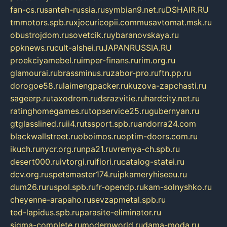
fan-cs.ru
santeh-russia.ru
symbian9.net.ru
DSHAIR.RU
tmmotors.spb.ru
xjocuricopii.com
musavtomat.msk.ru
obustrojdom.ru
sovetcik.ru
ybaranovskaya.ru
ppknews.ru
cult-alshei.ru
JAPANRUSSIA.RU
proekciyamebel.ru
imper-finans.ru
rim.org.ru
glamourai.ru
brassminus.ru
zabor-pro.ru
ftn.pp.ru
dorogoe58.ru
laimengpacker.ru
kuzova-zapchasti.ru
sageerp.ru
taxodrom.ru
dsrazvitie.ru
hardcity.net.ru
ratinghomegames.ru
topservice25.ru
gubernyan.ru
gtglasslined.ru
ii4.ru
tssport.spb.ru
andorra24.com
blackwallstreet.ru
oboimos.ru
optim-doors.com.ru
ikuch.ru
nycr.org.ru
npa21.ru
vremya-ch.spb.ru
desert000.ru
ivtorgi.ru
ifiori.ru
catalog-statei.ru
dcv.org.ru
spetsmaster174.ru
ipkameryhiseeu.ru
dum26.ru
ruspol.spb.ru
fr-opendp.ru
kam-solnyshko.ru
cheyenne-arapaho.ru
sevzapmetal.spb.ru
ted-lapidus.spb.ru
parasite-eliminator.ru
sigma-complete.ru
modernworld.ru
dama-moda.ru