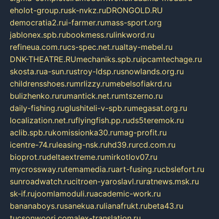
eholot-group.ru
sk-nvkz.ru
DRONGOLD.RU
democratia2.ru
i-farmer.ru
mass-sport.org
jablonex.spb.ru
bookmess.ru
linkword.ru
refineua.com.ru
cs-spec.net.ru
altay-mebel.ru
DNK-THEATRE.RU
mechaniks.spb.ru
ipcamtechage.ru
skosta.ru
a-sun.ru
stroy-ldsp.ru
snowlands.org.ru
childrensshoes.ru
mrlizzy.ru
mebelsofiakrd.ru
bulizhenko.ru
rumantick.net.ru
mtszerno.ru
daily-fishing.ru
glushiteli-v-spb.ru
megasat.org.ru
localization.net.ru
flyingfish.pp.ru
ds5teremok.ru
aclib.spb.ru
komissionka30.ru
mag-profit.ru
icentre-74.ru
leasing-nsk.ru
hd39.ru
rcd.com.ru
bioprot.ru
deltaextreme.ru
mirkotlov07.ru
mycrossway.ru
temamedia.ru
art-fusing.ru
cbslefort.ru
sunroadwatch.ru
citroen-yaroslavl.ru
ratnews.msk.ru
sk-if.ru
joomlamoduli.ru
academic-work.ru
bananaboys.ru
sanekua.ru
lianafrukt.ru
beta43.ru
tucsonwoori.com
alex-translation.ru