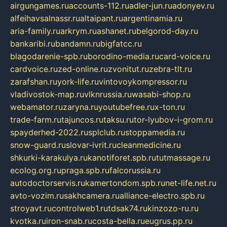
airgungames.ru
accounts-112.ru
adler-jun.ru
adonyev.ru
alfeihavsalnassr.ru
altaipant.ru
argentinamia.ru
aria-family.ru
arkrym.ru
ashanet.ru
belgorod-day.ru
bankaribi.ru
bandamn.ru
bigfatcc.ru
blagodarenie-spb.ru
borodino-media.ru
card-voice.ru
cardvoice.ru
zed-online.ru
zvonitut.ru
zebra-tlt.ru
zarafshan.ru
york-life.ru
vintovoykompressor.ru
vladivostok-map.ru
vlknrussia.ru
wasabi-shop.ru
webamator.ru
zaryna.ru
youtubefree.ru
x-ton.ru
trade-farm.ru
tajuncos.ru
taksu.ru
tor-lyubov-i-grom.ru
spayderhed-2022.ru
splclub.ru
stoppamedia.ru
snow-guard.ru
slovar-ivrit.ru
cleanmedicine.ru
shkurki-karakulya.ru
kanotiforet.spb.ru
tutmassage.ru
ecolog.org.ru
praga.spb.ru
falcorussia.ru
autodoctorservis.ru
kamertondom.spb.ru
net-life.net.ru
avto-vozim.ru
sakhcamera.ru
alliance-electro.spb.ru
stroyavt.ru
controlweb1.ru
tdsak74.ru
kinzozo-ru.ru
kvotka.ru
iron-snab.ru
costa-bella.ru
eugrus.pp.ru