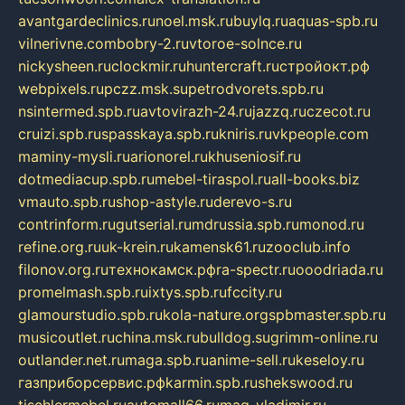
avantgardeclinics.ru
noel.msk.ru
buylq.ru
aquas-spb.ru
vilnerivne.com
bobry-2.ru
vtoroe-solnce.ru
nickysheen.ru
clockmir.ru
huntercraft.ru
стройокт.рф
webpixels.ru
pczz.msk.su
petrodvorets.spb.ru
nsintermed.spb.ru
avtovirazh-24.ru
jazzq.ru
czecot.ru
cruizi.spb.ru
spasskaya.spb.ru
kniris.ru
vkpeople.com
maminy-mysli.ru
arionorel.ru
khuseniosif.ru
dotmediacup.spb.ru
mebel-tiraspol.ru
all-books.biz
vmauto.spb.ru
shop-astyle.ru
derevo-s.ru
contrinform.ru
gutserial.ru
mdrussia.spb.ru
monod.ru
refine.org.ru
uk-krein.ru
kamensk61.ru
zooclub.info
filonov.org.ru
технокамск.рф
ra-spectr.ru
ooodriada.ru
promelmash.spb.ru
ixtys.spb.ru
fccity.ru
glamourstudio.spb.ru
kola-nature.org
spbmaster.spb.ru
musicoutlet.ru
china.msk.ru
bulldog.su
grimm-online.ru
outlander.net.ru
maga.spb.ru
anime-sell.ru
keseloy.ru
газприборсервис.рф
karmin.spb.ru
shekswood.ru