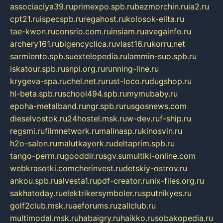
associaciya39.ru
primexpo.spb.ru
bezmorchin.ru
ia2.ru
cpt21.ru
ispecspb.ru
regahost.ru
kolosok-elita.ru
tae-kwon.ru
consrio.com.ru
insiam.ru
avegainfo.ru
archery161.ru
bigencyclica.ru
vlast16.ru
korru.net
sarmiento.spb.su
extelopedia.ru
lammin-suo.spb.ru
iskatour.spb.ru
snpi.org.ru
running-line.ru
krygeva-spa.ru
chel.net.ru
rust-loco.ru
dugshop.ru
hl-beta.spb.ru
school494.spb.ru
mymubaby.ru
epoha-metalband.ru
ngr.spb.ru
rusgosnews.com
dieselvostok.ru
24hostel.msk.ru
w-dev.ru
f-ship.ru
regsmi.ru
filmnetwork.ru
malinasp.ru
kinosvin.ru
h2o-salon.ru
malutkayork.ru
deltaprim.spb.ru
tango-perm.ru
gooddir.ru
sgv.su
multiki-online.com
webkrasotki.com
cherinvest.ru
detskiy-ostrov.ru
ankou.spb.ru
alvesta1.ru
pdf-creator.ru
nix-files.org.ru
sakhatoday.ru
elektrikersymboler.ru
sputnikyes.ru
golf2club.msk.ru
aeforums.ru
zallclub.ru
multimodal.msk.ru
habaigry.ru
haikko.ru
sobakopedia.ru