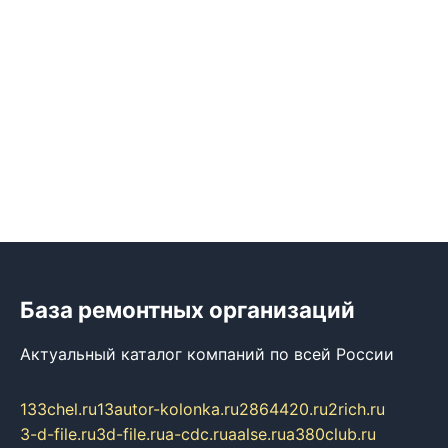
База ремонтных организаций
Актуальный каталог компаний по всей России
133chel.ru
13autor-kolonka.ru
2864420.ru
2rich.ru
3-d-file.ru
3d-file.ru
a-cdc.ru
aalse.ru
a380club.ru