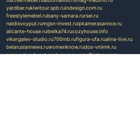
tischlermebel.ru
automall66.ru
mag-vladimir.ru
yardbar.ru
kiwitour.spb.ru
indesign.com.ru
freestylemebel.ru
bany-samara.ru
rsei.ru
naidisvoyput.ru
mgsn-invest.ru
ipkamerasannce.ru
alicante-house.ru
ibelka74.ru
cozyhouse.info
vlkargalev-studio.ru
700mb.ru
figura-ufa.ru
alina-live.ru
belarusiannews.ru
womenknow.ru
dos-vniimk.ru
sega.net.ru
dv.net.ru
phenomenonsofhistory.com
telesputnik.net.ru
wall.pp.ru
pylesosroidmi.ru
gtc-clan.ru
cligs.ru
bibikazap.ru
popova.org.ru
netwhistler.spb.ru
bellvil.ru
bonzon.ru
iss-vladik.ru
defiparis.net.ru
las-gryzas.ru
amku.ru
electednews.spb.ru
feather.org.ru
spar72.ru
tankiigri.ru
dominus.com.ru
ibtree.ru
sanykool.pp.ru
unixlib.org.ru
menatep.spb.ru
gartenterrassen.ru
printeka.ru
skvozilka.com.ru
parkovka-pub.ru
lovemobi.ru
art-ru.ru
emulatorz.com.ru
alucomp.com.ru
tatforum.com.ru
alternativa-profi.ru
dermakler.ru
artsurvey.ru
aredir.ru