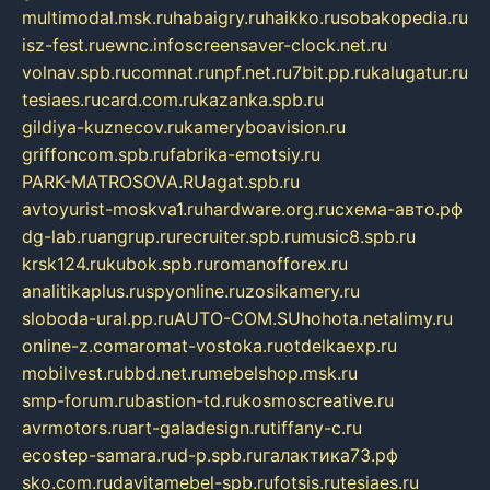
multimodal.msk.ru
habaigry.ru
haikko.ru
sobakopedia.ru
isz-fest.ru
ewnc.info
screensaver-clock.net.ru
volnav.spb.ru
comnat.ru
npf.net.ru
7bit.pp.ru
kalugatur.ru
tesiaes.ru
card.com.ru
kazanka.spb.ru
gildiya-kuznecov.ru
kameryboavision.ru
griffoncom.spb.ru
fabrika-emotsiy.ru
PARK-MATROSOVA.RU
agat.spb.ru
avtoyurist-moskva1.ru
hardware.org.ru
схема-авто.рф
dg-lab.ru
angrup.ru
recruiter.spb.ru
music8.spb.ru
krsk124.ru
kubok.spb.ru
romanofforex.ru
analitikaplus.ru
spyonline.ru
zosikamery.ru
sloboda-ural.pp.ru
AUTO-COM.SU
hohota.net
alimy.ru
online-z.com
aromat-vostoka.ru
otdelkaexp.ru
mobilvest.ru
bbd.net.ru
mebelshop.msk.ru
smp-forum.ru
bastion-td.ru
kosmoscreative.ru
avrmotors.ru
art-galadesign.ru
tiffany-c.ru
ecostep-samara.ru
d-p.spb.ru
галактика73.рф
sko.com.ru
davitamebel-spb.ru
fotsis.ru
tesiaes.ru