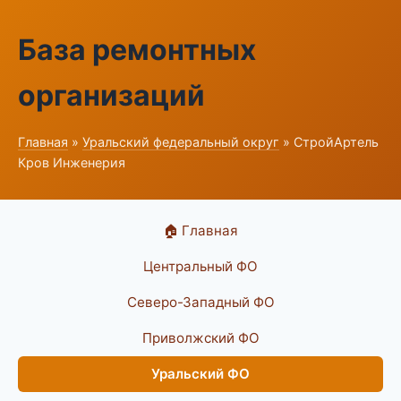
База ремонтных
организаций
Главная
»
Уральский федеральный округ
» СтройАртель
Кров Инженерия
🏠 Главная
Центральный ФО
Северо-Западный ФО
Приволжский ФО
Уральский ФО