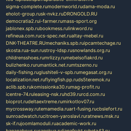
sigma-complete.ru
modernworld.ru
dama-moda.ru
eholot-group.ru
sk-nvkz.ru
DRONGOLD.RU
democratia2.ru
i-farmer.ru
mass-sport.org
jablonex.spb.ru
bookmess.ru
linkword.ru
refineua.com.ru
cs-spec.net.ru
altay-mebel.ru
DNK-THEATRE.RU
mechaniks.spb.ru
ipcamtechage.ru
skosta.ru
a-sun.ru
stroy-ldsp.ru
snowlands.org.ru
childrensshoes.ru
mrlizzy.ru
mebelsofiakrd.ru
bulizhenko.ru
rumantick.net.ru
mtszerno.ru
daily-fishing.ru
glushiteli-v-spb.ru
megasat.org.ru
localization.net.ru
flyingfish.pp.ru
ds5teremok.ru
aclib.spb.ru
komissionka30.ru
mag-profit.ru
icentre-74.ru
leasing-nsk.ru
hd39.ru
rcd.com.ru
bioprot.ru
deltaextreme.ru
mirkotlov07.ru
mycrossway.ru
temamedia.ru
art-fusing.ru
cbslefort.ru
sunroadwatch.ru
citroen-yaroslavl.ru
ratnews.msk.ru
sk-if.ru
joomlamoduli.ru
academic-work.ru
bananaboys.ru
sanekua.ru
lianafrukt.ru
beta43.ru