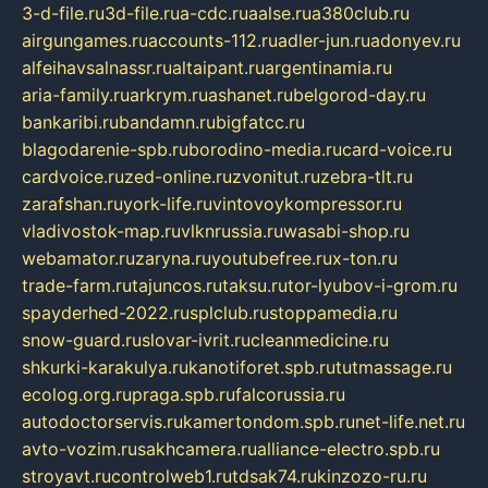
3-d-file.ru
3d-file.ru
a-cdc.ru
aalse.ru
a380club.ru
airgungames.ru
accounts-112.ru
adler-jun.ru
adonyev.ru
alfeihavsalnassr.ru
altaipant.ru
argentinamia.ru
aria-family.ru
arkrym.ru
ashanet.ru
belgorod-day.ru
bankaribi.ru
bandamn.ru
bigfatcc.ru
blagodarenie-spb.ru
borodino-media.ru
card-voice.ru
cardvoice.ru
zed-online.ru
zvonitut.ru
zebra-tlt.ru
zarafshan.ru
york-life.ru
vintovoykompressor.ru
vladivostok-map.ru
vlknrussia.ru
wasabi-shop.ru
webamator.ru
zaryna.ru
youtubefree.ru
x-ton.ru
trade-farm.ru
tajuncos.ru
taksu.ru
tor-lyubov-i-grom.ru
spayderhed-2022.ru
splclub.ru
stoppamedia.ru
snow-guard.ru
slovar-ivrit.ru
cleanmedicine.ru
shkurki-karakulya.ru
kanotiforet.spb.ru
tutmassage.ru
ecolog.org.ru
praga.spb.ru
falcorussia.ru
autodoctorservis.ru
kamertondom.spb.ru
net-life.net.ru
avto-vozim.ru
sakhcamera.ru
alliance-electro.spb.ru
stroyavt.ru
controlweb1.ru
tdsak74.ru
kinzozo-ru.ru