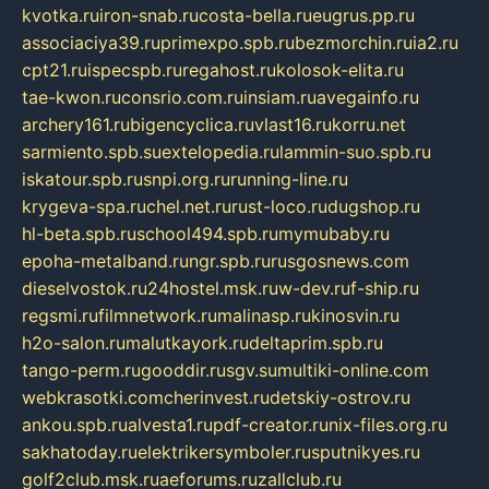
kvotka.ru
iron-snab.ru
costa-bella.ru
eugrus.pp.ru
associaciya39.ru
primexpo.spb.ru
bezmorchin.ru
ia2.ru
cpt21.ru
ispecspb.ru
regahost.ru
kolosok-elita.ru
tae-kwon.ru
consrio.com.ru
insiam.ru
avegainfo.ru
archery161.ru
bigencyclica.ru
vlast16.ru
korru.net
sarmiento.spb.su
extelopedia.ru
lammin-suo.spb.ru
iskatour.spb.ru
snpi.org.ru
running-line.ru
krygeva-spa.ru
chel.net.ru
rust-loco.ru
dugshop.ru
hl-beta.spb.ru
school494.spb.ru
mymubaby.ru
epoha-metalband.ru
ngr.spb.ru
rusgosnews.com
dieselvostok.ru
24hostel.msk.ru
w-dev.ru
f-ship.ru
regsmi.ru
filmnetwork.ru
malinasp.ru
kinosvin.ru
h2o-salon.ru
malutkayork.ru
deltaprim.spb.ru
tango-perm.ru
gooddir.ru
sgv.su
multiki-online.com
webkrasotki.com
cherinvest.ru
detskiy-ostrov.ru
ankou.spb.ru
alvesta1.ru
pdf-creator.ru
nix-files.org.ru
sakhatoday.ru
elektrikersymboler.ru
sputnikyes.ru
golf2club.msk.ru
aeforums.ru
zallclub.ru