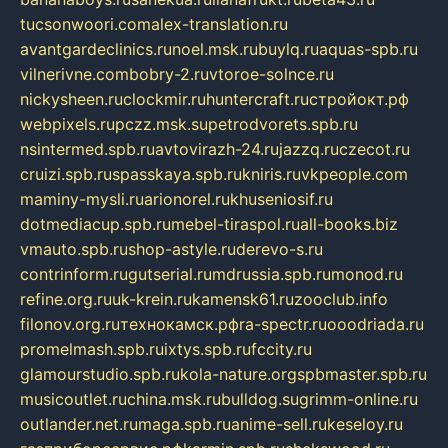
tucsonwoori.com
alex-translation.ru
avantgardeclinics.ru
noel.msk.ru
buylq.ru
aquas-spb.ru
vilnerivne.com
bobry-2.ru
vtoroe-solnce.ru
nickysheen.ru
clockmir.ru
huntercraft.ru
стройокт.рф
webpixels.ru
pczz.msk.su
petrodvorets.spb.ru
nsintermed.spb.ru
avtovirazh-24.ru
jazzq.ru
czecot.ru
cruizi.spb.ru
spasskaya.spb.ru
kniris.ru
vkpeople.com
maminy-mysli.ru
arionorel.ru
khuseniosif.ru
dotmediacup.spb.ru
mebel-tiraspol.ru
all-books.biz
vmauto.spb.ru
shop-astyle.ru
derevo-s.ru
contrinform.ru
gutserial.ru
mdrussia.spb.ru
monod.ru
refine.org.ru
uk-krein.ru
kamensk61.ru
zooclub.info
filonov.org.ru
технокамск.рф
ra-spectr.ru
ooodriada.ru
promelmash.spb.ru
ixtys.spb.ru
fccity.ru
glamourstudio.spb.ru
kola-nature.org
spbmaster.spb.ru
musicoutlet.ru
china.msk.ru
bulldog.su
grimm-online.ru
outlander.net.ru
maga.spb.ru
anime-sell.ru
keseloy.ru