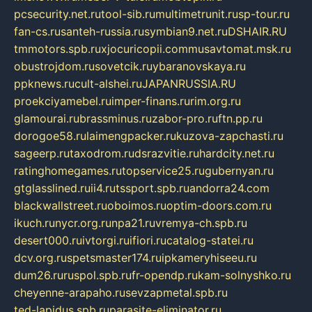
pcsecurity.net.ru
tool-sib.ru
multimetrunit.ru
sp-tour.ru
fan-cs.ru
santeh-russia.ru
symbian9.net.ru
DSHAIR.RU
tmmotors.spb.ru
xjocuricopii.com
musavtomat.msk.ru
obustrojdom.ru
sovetcik.ru
ybaranovskaya.ru
ppknews.ru
cult-alshei.ru
JAPANRUSSIA.RU
proekciyamebel.ru
imper-finans.ru
rim.org.ru
glamourai.ru
brassminus.ru
zabor-pro.ru
ftn.pp.ru
dorogoe58.ru
laimengpacker.ru
kuzova-zapchasti.ru
sageerp.ru
taxodrom.ru
dsrazvitie.ru
hardcity.net.ru
ratinghomegames.ru
topservice25.ru
gubernyan.ru
gtglasslined.ru
ii4.ru
tssport.spb.ru
andorra24.com
blackwallstreet.ru
oboimos.ru
optim-doors.com.ru
ikuch.ru
nycr.org.ru
npa21.ru
vremya-ch.spb.ru
desert000.ru
ivtorgi.ru
ifiori.ru
catalog-statei.ru
dcv.org.ru
spetsmaster174.ru
ipkameryhiseeu.ru
dum26.ru
ruspol.spb.ru
fr-opendp.ru
kam-solnyshko.ru
cheyenne-arapaho.ru
sevzapmetal.spb.ru
ted-lapidus.spb.ru
parasite-eliminator.ru