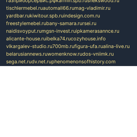
газприборсервис.рф
karmin.spb.ru
shekswood.ru
tischlermebel.ru
automall66.ru
mag-vladimir.ru
yardbar.ru
kiwitour.spb.ru
indesign.com.ru
freestylemebel.ru
bany-samara.ru
rsei.ru
naidisvoyput.ru
mgsn-invest.ru
ipkamerasannce.ru
alicante-house.ru
ibelka74.ru
cozyhouse.info
vlkargalev-studio.ru
700mb.ru
figura-ufa.ru
alina-live.ru
belarusiannews.ru
womenknow.ru
dos-vniimk.ru
sega.net.ru
dv.net.ru
phenomenonsofhistory.com
telesputnik.net.ru
wall.pp.ru
pylesosroidmi.ru
gtc-clan.ru
cligs.ru
bibikazap.ru
popova.org.ru
netwhistler.spb.ru
bellvil.ru
bonzon.ru
iss-vladik.ru
defiparis.net.ru
las-gryzas.ru
amku.ru
electednews.spb.ru
feather.org.ru
spar72.ru
tankiigri.ru
dominus.com.ru
ibtree.ru
sanykool.pp.ru
unixlib.org.ru
menatep.spb.ru
gartenterrassen.ru
printeka.ru
skvozilka.com.ru
parkovka-pub.ru
lovemobi.ru
art-ru.ru
emulatorz.com.ru
alucomp.com.ru
tatforum.com.ru