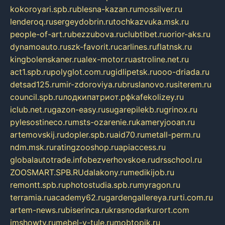
kokoroyari.spb.ru
blesna-kazan.ru
mossilver.ru
lenderoq.ru
sergeydobrin.ru
tochkazvuka.msk.ru
people-of-art.ru
bezzubova.ru
clubtibet.ru
orior-aks.ru
dynamoauto.ru
szk-favorit.ru
carlines.ru
flatnsk.ru
kingbolenskaner.ru
alex-motor.ru
astroline.net.ru
act1.spb.ru
polyglot.com.ru
gidlipetsk.ru
ooo-driada.ru
detsad125.ru
mir-zdoroviya.ru
bruslanovo.ru
siterem.ru
council.spb.ru
лодкипатриот.рф
kafekolizey.ru
iclub.net.ru
gazon-easy.ru
sugarepilekb.ru
grinox.ru
pylesostineco.ru
msts-ozarenie.ru
kameryjooan.ru
artemovskij.ru
dopler.spb.ru
aid70.ru
metall-perm.ru
ndm.msk.ru
ratingzooshop.ru
apiaccess.ru
globalautotrade.info
bezverhovskoe.ru
drsschool.ru
ZOOSMART.SPB.RU
dalakony.ru
medikijob.ru
remontt.spb.ru
photostudia.spb.ru
myragon.ru
terramia.ru
academy62.ru
gardengallereya.ru
rti.com.ru
artem-news.ru
biserinca.ru
krasnodarkurort.com
imshowtv.ru
mebel-v-tule.ru
mobtopik.ru