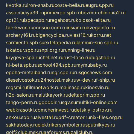
kvotka.ru
iron-snab.ru
costa-bella.ru
eugrus.pp.ru
associaciya39.ru
primexpo.spb.ru
bezmorchin.ru
ia2.ru
cpt21.ru
ispecspb.ru
regahost.ru
kolosok-elita.ru
tae-kwon.ru
consrio.com.ru
insiam.ru
avegainfo.ru
archery161.ru
bigencyclica.ru
vlast16.ru
korru.net
sarmiento.spb.su
extelopedia.ru
lammin-suo.spb.ru
iskatour.spb.ru
snpi.org.ru
running-line.ru
krygeva-spa.ru
chel.net.ru
rust-loco.ru
dugshop.ru
hl-beta.spb.ru
school494.spb.ru
mymubaby.ru
epoha-metalband.ru
ngr.spb.ru
rusgosnews.com
dieselvostok.ru
24hostel.msk.ru
w-dev.ru
f-ship.ru
regsmi.ru
filmnetwork.ru
malinasp.ru
kinosvin.ru
h2o-salon.ru
malutkayork.ru
deltaprim.spb.ru
tango-perm.ru
gooddir.ru
sgv.su
multiki-online.com
webkrasotki.com
cherinvest.ru
detskiy-ostrov.ru
ankou.spb.ru
alvesta1.ru
pdf-creator.ru
nix-files.org.ru
sakhatoday.ru
elektrikersymboler.ru
sputnikyes.ru
golf2club.msk.ru
aeforums.ru
zallclub.ru