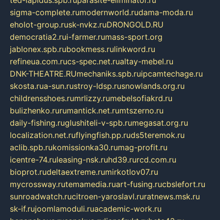
ted-lapidus.spb.ru
parasite-eliminator.ru
sigma-complete.ru
modernworld.ru
dama-moda.ru
eholot-group.ru
sk-nvkz.ru
DRONGOLD.RU
democratia2.ru
i-farmer.ru
mass-sport.org
jablonex.spb.ru
bookmess.ru
linkword.ru
refineua.com.ru
cs-spec.net.ru
altay-mebel.ru
DNK-THEATRE.RU
mechaniks.spb.ru
ipcamtechage.ru
skosta.ru
a-sun.ru
stroy-ldsp.ru
snowlands.org.ru
childrensshoes.ru
mrlizzy.ru
mebelsofiakrd.ru
bulizhenko.ru
rumantick.net.ru
mtszerno.ru
daily-fishing.ru
glushiteli-v-spb.ru
megasat.org.ru
localization.net.ru
flyingfish.pp.ru
ds5teremok.ru
aclib.spb.ru
komissionka30.ru
mag-profit.ru
icentre-74.ru
leasing-nsk.ru
hd39.ru
rcd.com.ru
bioprot.ru
deltaextreme.ru
mirkotlov07.ru
mycrossway.ru
temamedia.ru
art-fusing.ru
cbslefort.ru
sunroadwatch.ru
citroen-yaroslavl.ru
ratnews.msk.ru
sk-if.ru
joomlamoduli.ru
academic-work.ru