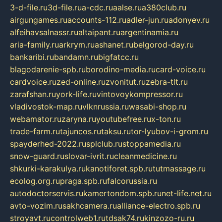
3-d-file.ru
3d-file.ru
a-cdc.ru
aalse.ru
a380club.ru
airgungames.ru
accounts-112.ru
adler-jun.ru
adonyev.ru
alfeihavsalnassr.ru
altaipant.ru
argentinamia.ru
aria-family.ru
arkrym.ru
ashanet.ru
belgorod-day.ru
bankaribi.ru
bandamn.ru
bigfatcc.ru
blagodarenie-spb.ru
borodino-media.ru
card-voice.ru
cardvoice.ru
zed-online.ru
zvonitut.ru
zebra-tlt.ru
zarafshan.ru
york-life.ru
vintovoykompressor.ru
vladivostok-map.ru
vlknrussia.ru
wasabi-shop.ru
webamator.ru
zaryna.ru
youtubefree.ru
x-ton.ru
trade-farm.ru
tajuncos.ru
taksu.ru
tor-lyubov-i-grom.ru
spayderhed-2022.ru
splclub.ru
stoppamedia.ru
snow-guard.ru
slovar-ivrit.ru
cleanmedicine.ru
shkurki-karakulya.ru
kanotiforet.spb.ru
tutmassage.ru
ecolog.org.ru
praga.spb.ru
falcorussia.ru
autodoctorservis.ru
kamertondom.spb.ru
net-life.net.ru
avto-vozim.ru
sakhcamera.ru
alliance-electro.spb.ru
stroyavt.ru
controlweb1.ru
tdsak74.ru
kinzozo-ru.ru