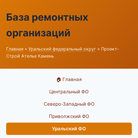
База ремонтных
организаций
Главная
»
Уральский федеральный округ
» Проект-
Строй Ателье Камень
🏠 Главная
Центральный ФО
Северо-Западный ФО
Приволжский ФО
Уральский ФО