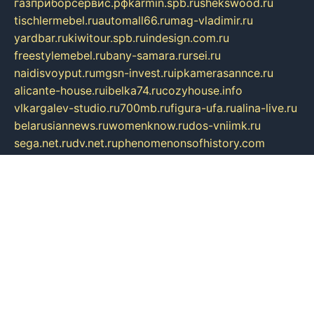
газприборсервис.рф
karmin.spb.ru
shekswood.ru
tischlermebel.ru
automall66.ru
mag-vladimir.ru
yardbar.ru
kiwitour.spb.ru
indesign.com.ru
freestylemebel.ru
bany-samara.ru
rsei.ru
naidisvoyput.ru
mgsn-invest.ru
ipkamerasannce.ru
alicante-house.ru
ibelka74.ru
cozyhouse.info
vlkargalev-studio.ru
700mb.ru
figura-ufa.ru
alina-live.ru
belarusiannews.ru
womenknow.ru
dos-vniimk.ru
sega.net.ru
dv.net.ru
phenomenonsofhistory.com
telesputnik.net.ru
wall.pp.ru
pylesosroidmi.ru
gtc-clan.ru
cligs.ru
bibikazap.ru
popova.org.ru
netwhistler.spb.ru
bellvil.ru
bonzon.ru
iss-vladik.ru
defiparis.net.ru
las-gryzas.ru
amku.ru
electednews.spb.ru
feather.org.ru
spar72.ru
tankiigri.ru
dominus.com.ru
ibtree.ru
sanykool.pp.ru
unixlib.org.ru
menatep.spb.ru
gartenterrassen.ru
printeka.ru
skvozilka.com.ru
parkovka-pub.ru
lovemobi.ru
art-ru.ru
emulatorz.com.ru
alucomp.com.ru
tatforum.com.ru