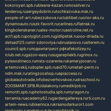
kokoroyari.spb.ru
blesna-kazan.ru
mossilver.ru
lenderoq.ru
sergeydobrin.ru
tochkazvuka.msk.ru
people-of-art.ru
bezzubova.ru
clubtibet.ru
orior-aks.ru
dynamoauto.ru
szk-favorit.ru
carlines.ru
flatnsk.ru
kingbolenskaner.ru
alex-motor.ru
astroline.net.ru
act1.spb.ru
polyglot.com.ru
gidlipetsk.ru
ooo-driada.ru
detsad125.ru
mir-zdoroviya.ru
bruslanovo.ru
siterem.ru
council.spb.ru
лодкипатриот.рф
kafekolizey.ru
iclub.net.ru
gazon-easy.ru
sugarepilekb.ru
grinox.ru
pylesostineco.ru
msts-ozarenie.ru
kameryjooan.ru
artemovskij.ru
dopler.spb.ru
aid70.ru
metall-perm.ru
ndm.msk.ru
ratingzooshop.ru
apiaccess.ru
globalautotrade.info
bezverhovskoe.ru
drsschool.ru
ZOOSMART.SPB.RU
dalakony.ru
medikijob.ru
remontt.spb.ru
photostudia.spb.ru
myragon.ru
terramia.ru
academy62.ru
gardengallereya.ru
rti.com.ru
artem-news.ru
biserinca.ru
krasnodarkurort.com
imshowtv.ru
mebel-v-tule.ru
mobtopik.ru