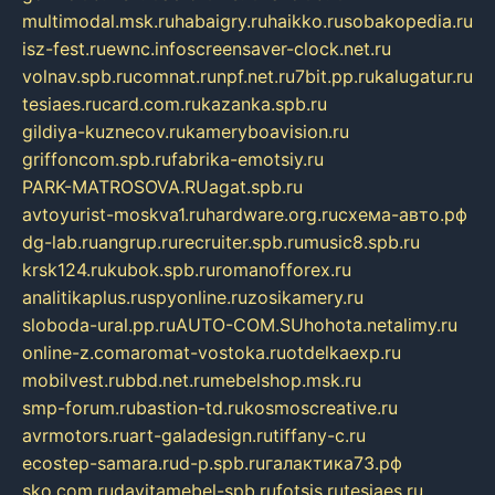
multimodal.msk.ru
habaigry.ru
haikko.ru
sobakopedia.ru
isz-fest.ru
ewnc.info
screensaver-clock.net.ru
volnav.spb.ru
comnat.ru
npf.net.ru
7bit.pp.ru
kalugatur.ru
tesiaes.ru
card.com.ru
kazanka.spb.ru
gildiya-kuznecov.ru
kameryboavision.ru
griffoncom.spb.ru
fabrika-emotsiy.ru
PARK-MATROSOVA.RU
agat.spb.ru
avtoyurist-moskva1.ru
hardware.org.ru
схема-авто.рф
dg-lab.ru
angrup.ru
recruiter.spb.ru
music8.spb.ru
krsk124.ru
kubok.spb.ru
romanofforex.ru
analitikaplus.ru
spyonline.ru
zosikamery.ru
sloboda-ural.pp.ru
AUTO-COM.SU
hohota.net
alimy.ru
online-z.com
aromat-vostoka.ru
otdelkaexp.ru
mobilvest.ru
bbd.net.ru
mebelshop.msk.ru
smp-forum.ru
bastion-td.ru
kosmoscreative.ru
avrmotors.ru
art-galadesign.ru
tiffany-c.ru
ecostep-samara.ru
d-p.spb.ru
галактика73.рф
sko.com.ru
davitamebel-spb.ru
fotsis.ru
tesiaes.ru