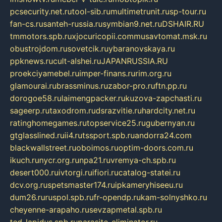
pcsecurity.net.ru
tool-sib.ru
multimetrunit.ru
sp-tour.ru
fan-cs.ru
santeh-russia.ru
symbian9.net.ru
DSHAIR.RU
tmmotors.spb.ru
xjocuricopii.com
musavtomat.msk.ru
obustrojdom.ru
sovetcik.ru
ybaranovskaya.ru
ppknews.ru
cult-alshei.ru
JAPANRUSSIA.RU
proekciyamebel.ru
imper-finans.ru
rim.org.ru
glamourai.ru
brassminus.ru
zabor-pro.ru
ftn.pp.ru
dorogoe58.ru
laimengpacker.ru
kuzova-zapchasti.ru
sageerp.ru
taxodrom.ru
dsrazvitie.ru
hardcity.net.ru
ratinghomegames.ru
topservice25.ru
gubernyan.ru
gtglasslined.ru
ii4.ru
tssport.spb.ru
andorra24.com
blackwallstreet.ru
oboimos.ru
optim-doors.com.ru
ikuch.ru
nycr.org.ru
npa21.ru
vremya-ch.spb.ru
desert000.ru
ivtorgi.ru
ifiori.ru
catalog-statei.ru
dcv.org.ru
spetsmaster174.ru
ipkameryhiseeu.ru
dum26.ru
ruspol.spb.ru
fr-opendp.ru
kam-solnyshko.ru
cheyenne-arapaho.ru
sevzapmetal.spb.ru