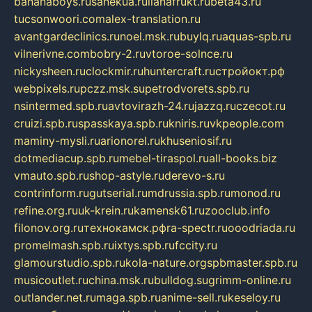
bananaboys.ru
sanekua.ru
lianafrukt.ru
beta43.ru
tucsonwoori.com
alex-translation.ru
avantgardeclinics.ru
noel.msk.ru
buylq.ru
aquas-spb.ru
vilnerivne.com
bobry-2.ru
vtoroe-solnce.ru
nickysheen.ru
clockmir.ru
huntercraft.ru
стройокт.рф
webpixels.ru
pczz.msk.su
petrodvorets.spb.ru
nsintermed.spb.ru
avtovirazh-24.ru
jazzq.ru
czecot.ru
cruizi.spb.ru
spasskaya.spb.ru
kniris.ru
vkpeople.com
maminy-mysli.ru
arionorel.ru
khuseniosif.ru
dotmediacup.spb.ru
mebel-tiraspol.ru
all-books.biz
vmauto.spb.ru
shop-astyle.ru
derevo-s.ru
contrinform.ru
gutserial.ru
mdrussia.spb.ru
monod.ru
refine.org.ru
uk-krein.ru
kamensk61.ru
zooclub.info
filonov.org.ru
технокамск.рф
ra-spectr.ru
ooodriada.ru
promelmash.spb.ru
ixtys.spb.ru
fccity.ru
glamourstudio.spb.ru
kola-nature.org
spbmaster.spb.ru
musicoutlet.ru
china.msk.ru
bulldog.su
grimm-online.ru
outlander.net.ru
maga.spb.ru
anime-sell.ru
keseloy.ru