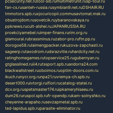
pcsecurity.net.ru
tool-sib.ru
multimetrunit.ru
sp-tour.ru
fan-cs.ru
santeh-russia.ru
symbian9.net.ru
DSHAIR.RU
tmmotors.spb.ru
xjocuricopii.com
musavtomat.msk.ru
obustrojdom.ru
sovetcik.ru
ybaranovskaya.ru
ppknews.ru
cult-alshei.ru
JAPANRUSSIA.RU
proekciyamebel.ru
imper-finans.ru
rim.org.ru
glamourai.ru
brassminus.ru
zabor-pro.ru
ftn.pp.ru
dorogoe58.ru
laimengpacker.ru
kuzova-zapchasti.ru
sageerp.ru
taxodrom.ru
dsrazvitie.ru
hardcity.net.ru
ratinghomegames.ru
topservice25.ru
gubernyan.ru
gtglasslined.ru
ii4.ru
tssport.spb.ru
andorra24.com
blackwallstreet.ru
oboimos.ru
optim-doors.com.ru
ikuch.ru
nycr.org.ru
npa21.ru
vremya-ch.spb.ru
desert000.ru
ivtorgi.ru
ifiori.ru
catalog-statei.ru
dcv.org.ru
spetsmaster174.ru
ipkameryhiseeu.ru
dum26.ru
ruspol.spb.ru
fr-opendp.ru
kam-solnyshko.ru
cheyenne-arapaho.ru
sevzapmetal.spb.ru
ted-lapidus.spb.ru
parasite-eliminator.ru