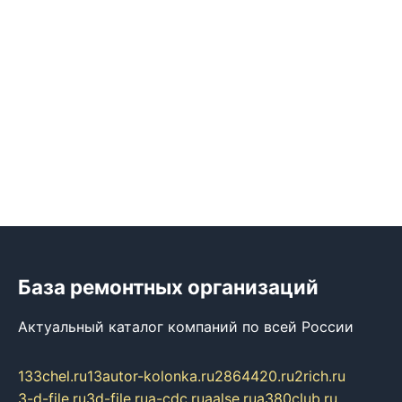
База ремонтных организаций
Актуальный каталог компаний по всей России
133chel.ru
13autor-kolonka.ru
2864420.ru
2rich.ru
3-d-file.ru
3d-file.ru
a-cdc.ru
aalse.ru
a380club.ru