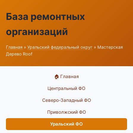
База ремонтных
организаций
Главная
»
Уральский федеральный округ
» Мастерская
Дерево Roof
🏠 Главная
Центральный ФО
Северо-Западный ФО
Приволжский ФО
Уральский ФО