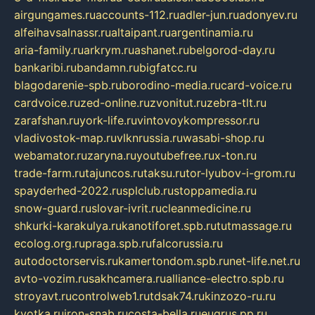
airgungames.ru
accounts-112.ru
adler-jun.ru
adonyev.ru
alfeihavsalnassr.ru
altaipant.ru
argentinamia.ru
aria-family.ru
arkrym.ru
ashanet.ru
belgorod-day.ru
bankaribi.ru
bandamn.ru
bigfatcc.ru
blagodarenie-spb.ru
borodino-media.ru
card-voice.ru
cardvoice.ru
zed-online.ru
zvonitut.ru
zebra-tlt.ru
zarafshan.ru
york-life.ru
vintovoykompressor.ru
vladivostok-map.ru
vlknrussia.ru
wasabi-shop.ru
webamator.ru
zaryna.ru
youtubefree.ru
x-ton.ru
trade-farm.ru
tajuncos.ru
taksu.ru
tor-lyubov-i-grom.ru
spayderhed-2022.ru
splclub.ru
stoppamedia.ru
snow-guard.ru
slovar-ivrit.ru
cleanmedicine.ru
shkurki-karakulya.ru
kanotiforet.spb.ru
tutmassage.ru
ecolog.org.ru
praga.spb.ru
falcorussia.ru
autodoctorservis.ru
kamertondom.spb.ru
net-life.net.ru
avto-vozim.ru
sakhcamera.ru
alliance-electro.spb.ru
stroyavt.ru
controlweb1.ru
tdsak74.ru
kinzozo-ru.ru
kvotka.ru
iron-snab.ru
costa-bella.ru
eugrus.pp.ru