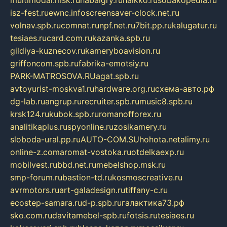
isz-fest.ru
ewnc.info
screensaver-clock.net.ru
volnav.spb.ru
comnat.ru
npf.net.ru
7bit.pp.ru
kalugatur.ru
tesiaes.ru
card.com.ru
kazanka.spb.ru
gildiya-kuznecov.ru
kameryboavision.ru
griffoncom.spb.ru
fabrika-emotsiy.ru
PARK-MATROSOVA.RU
agat.spb.ru
avtoyurist-moskva1.ru
hardware.org.ru
схема-авто.рф
dg-lab.ru
angrup.ru
recruiter.spb.ru
music8.spb.ru
krsk124.ru
kubok.spb.ru
romanofforex.ru
analitikaplus.ru
spyonline.ru
zosikamery.ru
sloboda-ural.pp.ru
AUTO-COM.SU
hohota.net
alimy.ru
online-z.com
aromat-vostoka.ru
otdelkaexp.ru
mobilvest.ru
bbd.net.ru
mebelshop.msk.ru
smp-forum.ru
bastion-td.ru
kosmoscreative.ru
avrmotors.ru
art-galadesign.ru
tiffany-c.ru
ecostep-samara.ru
d-p.spb.ru
галактика73.рф
sko.com.ru
davitamebel-spb.ru
fotsis.ru
tesiaes.ru