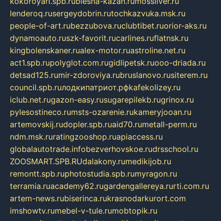
kokoroyari.spb.ru
blesna-kazan.ru
mossilver.ru
lenderoq.ru
sergeydobrin.ru
tochkazvuka.msk.ru
people-of-art.ru
bezzubova.ru
clubtibet.ru
orior-aks.ru
dynamoauto.ru
szk-favorit.ru
carlines.ru
flatnsk.ru
kingbolenskaner.ru
alex-motor.ru
astroline.net.ru
act1.spb.ru
polyglot.com.ru
gidlipetsk.ru
ooo-driada.ru
detsad125.ru
mir-zdoroviya.ru
bruslanovo.ru
siterem.ru
council.spb.ru
лодкипатриот.рф
kafekolizey.ru
iclub.net.ru
gazon-easy.ru
sugarepilekb.ru
grinox.ru
pylesostineco.ru
msts-ozarenie.ru
kameryjooan.ru
artemovskij.ru
dopler.spb.ru
aid70.ru
metall-perm.ru
ndm.msk.ru
ratingzooshop.ru
apiaccess.ru
globalautotrade.info
bezverhovskoe.ru
drsschool.ru
ZOOSMART.SPB.RU
dalakony.ru
medikijob.ru
remontt.spb.ru
photostudia.spb.ru
myragon.ru
terramia.ru
academy62.ru
gardengallereya.ru
rti.com.ru
artem-news.ru
biserinca.ru
krasnodarkurort.com
imshowtv.ru
mebel-v-tule.ru
mobtopik.ru