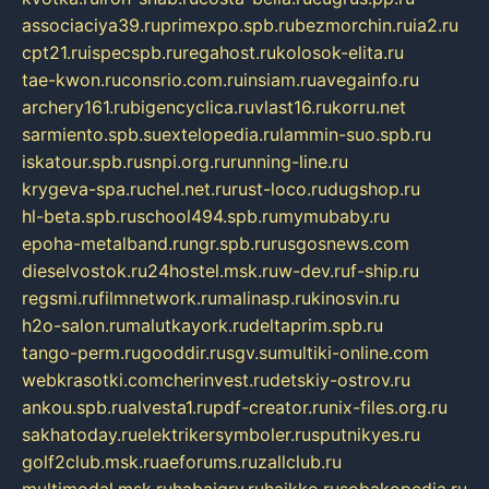
associaciya39.ru
primexpo.spb.ru
bezmorchin.ru
ia2.ru
cpt21.ru
ispecspb.ru
regahost.ru
kolosok-elita.ru
tae-kwon.ru
consrio.com.ru
insiam.ru
avegainfo.ru
archery161.ru
bigencyclica.ru
vlast16.ru
korru.net
sarmiento.spb.su
extelopedia.ru
lammin-suo.spb.ru
iskatour.spb.ru
snpi.org.ru
running-line.ru
krygeva-spa.ru
chel.net.ru
rust-loco.ru
dugshop.ru
hl-beta.spb.ru
school494.spb.ru
mymubaby.ru
epoha-metalband.ru
ngr.spb.ru
rusgosnews.com
dieselvostok.ru
24hostel.msk.ru
w-dev.ru
f-ship.ru
regsmi.ru
filmnetwork.ru
malinasp.ru
kinosvin.ru
h2o-salon.ru
malutkayork.ru
deltaprim.spb.ru
tango-perm.ru
gooddir.ru
sgv.su
multiki-online.com
webkrasotki.com
cherinvest.ru
detskiy-ostrov.ru
ankou.spb.ru
alvesta1.ru
pdf-creator.ru
nix-files.org.ru
sakhatoday.ru
elektrikersymboler.ru
sputnikyes.ru
golf2club.msk.ru
aeforums.ru
zallclub.ru
multimodal.msk.ru
habaigry.ru
haikko.ru
sobakopedia.ru