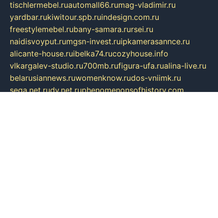
tischlermebel.ru
automall66.ru
mag-vladimir.ru
yardbar.ru
kiwitour.spb.ru
indesign.com.ru
freestylemebel.ru
bany-samara.ru
rsei.ru
naidisvoyput.ru
mgsn-invest.ru
ipkamerasannce.ru
alicante-house.ru
ibelka74.ru
cozyhouse.info
vlkargalev-studio.ru
700mb.ru
figura-ufa.ru
alina-live.ru
belarusiannews.ru
womenknow.ru
dos-vniimk.ru
sega.net.ru
dv.net.ru
phenomenonsofhistory.com
telesputnik.net.ru
wall.pp.ru
pylesosroidmi.ru
gtc-clan.ru
cligs.ru
bibikazap.ru
popova.org.ru
netwhistler.spb.ru
bellvil.ru
bonzon.ru
iss-vladik.ru
defiparis.net.ru
las-gryzas.ru
amku.ru
electednews.spb.ru
feather.org.ru
spar72.ru
tankiigri.ru
dominus.com.ru
ibtree.ru
sanykool.pp.ru
unixlib.org.ru
menatep.spb.ru
gartenterrassen.ru
printeka.ru
skvozilka.com.ru
parkovka-pub.ru
lovemobi.ru
art-ru.ru
emulatorz.com.ru
alucomp.com.ru
tatforum.com.ru
alternativa-profi.ru
dermakler.ru
artsurvey.ru
aredir.ru