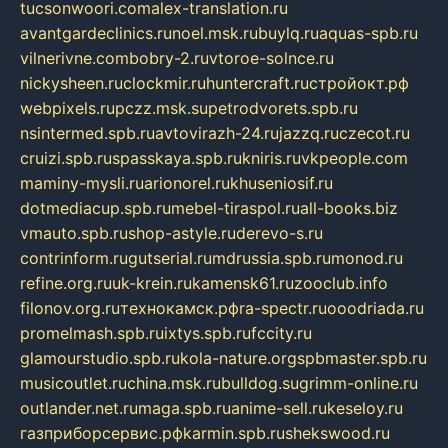
tucsonwoori.com
alex-translation.ru
avantgardeclinics.ru
noel.msk.ru
buylq.ru
aquas-spb.ru
vilnerivne.com
bobry-2.ru
vtoroe-solnce.ru
nickysheen.ru
clockmir.ru
huntercraft.ru
стройокт.рф
webpixels.ru
pczz.msk.su
petrodvorets.spb.ru
nsintermed.spb.ru
avtovirazh-24.ru
jazzq.ru
czecot.ru
cruizi.spb.ru
spasskaya.spb.ru
kniris.ru
vkpeople.com
maminy-mysli.ru
arionorel.ru
khuseniosif.ru
dotmediacup.spb.ru
mebel-tiraspol.ru
all-books.biz
vmauto.spb.ru
shop-astyle.ru
derevo-s.ru
contrinform.ru
gutserial.ru
mdrussia.spb.ru
monod.ru
refine.org.ru
uk-krein.ru
kamensk61.ru
zooclub.info
filonov.org.ru
технокамск.рф
ra-spectr.ru
ooodriada.ru
promelmash.spb.ru
ixtys.spb.ru
fccity.ru
glamourstudio.spb.ru
kola-nature.org
spbmaster.spb.ru
musicoutlet.ru
china.msk.ru
bulldog.su
grimm-online.ru
outlander.net.ru
maga.spb.ru
anime-sell.ru
keseloy.ru
газприборсервис.рф
karmin.spb.ru
shekswood.ru