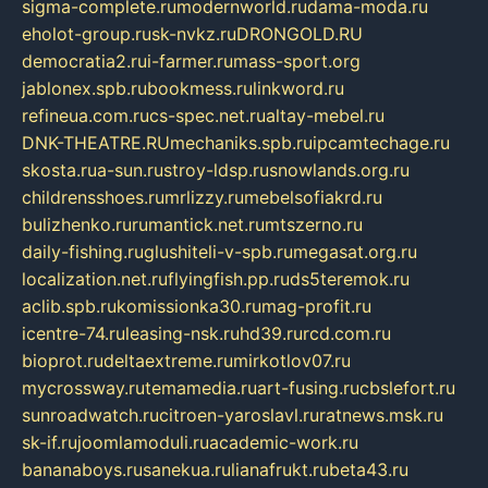
sigma-complete.ru
modernworld.ru
dama-moda.ru
eholot-group.ru
sk-nvkz.ru
DRONGOLD.RU
democratia2.ru
i-farmer.ru
mass-sport.org
jablonex.spb.ru
bookmess.ru
linkword.ru
refineua.com.ru
cs-spec.net.ru
altay-mebel.ru
DNK-THEATRE.RU
mechaniks.spb.ru
ipcamtechage.ru
skosta.ru
a-sun.ru
stroy-ldsp.ru
snowlands.org.ru
childrensshoes.ru
mrlizzy.ru
mebelsofiakrd.ru
bulizhenko.ru
rumantick.net.ru
mtszerno.ru
daily-fishing.ru
glushiteli-v-spb.ru
megasat.org.ru
localization.net.ru
flyingfish.pp.ru
ds5teremok.ru
aclib.spb.ru
komissionka30.ru
mag-profit.ru
icentre-74.ru
leasing-nsk.ru
hd39.ru
rcd.com.ru
bioprot.ru
deltaextreme.ru
mirkotlov07.ru
mycrossway.ru
temamedia.ru
art-fusing.ru
cbslefort.ru
sunroadwatch.ru
citroen-yaroslavl.ru
ratnews.msk.ru
sk-if.ru
joomlamoduli.ru
academic-work.ru
bananaboys.ru
sanekua.ru
lianafrukt.ru
beta43.ru