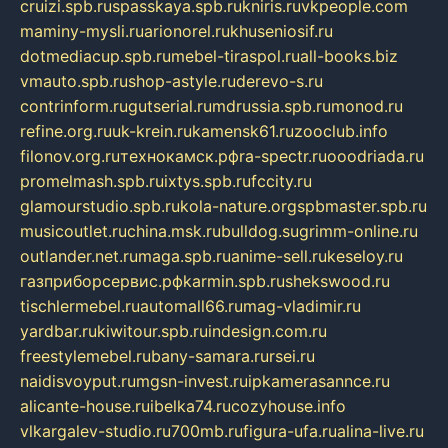
cruizi.spb.ru
spasskaya.spb.ru
kniris.ru
vkpeople.com
maminy-mysli.ru
arionorel.ru
khuseniosif.ru
dotmediacup.spb.ru
mebel-tiraspol.ru
all-books.biz
vmauto.spb.ru
shop-astyle.ru
derevo-s.ru
contrinform.ru
gutserial.ru
mdrussia.spb.ru
monod.ru
refine.org.ru
uk-krein.ru
kamensk61.ru
zooclub.info
filonov.org.ru
технокамск.рф
ra-spectr.ru
ooodriada.ru
promelmash.spb.ru
ixtys.spb.ru
fccity.ru
glamourstudio.spb.ru
kola-nature.org
spbmaster.spb.ru
musicoutlet.ru
china.msk.ru
bulldog.su
grimm-online.ru
outlander.net.ru
maga.spb.ru
anime-sell.ru
keseloy.ru
газприборсервис.рф
karmin.spb.ru
shekswood.ru
tischlermebel.ru
automall66.ru
mag-vladimir.ru
yardbar.ru
kiwitour.spb.ru
indesign.com.ru
freestylemebel.ru
bany-samara.ru
rsei.ru
naidisvoyput.ru
mgsn-invest.ru
ipkamerasannce.ru
alicante-house.ru
ibelka74.ru
cozyhouse.info
vlkargalev-studio.ru
700mb.ru
figura-ufa.ru
alina-live.ru