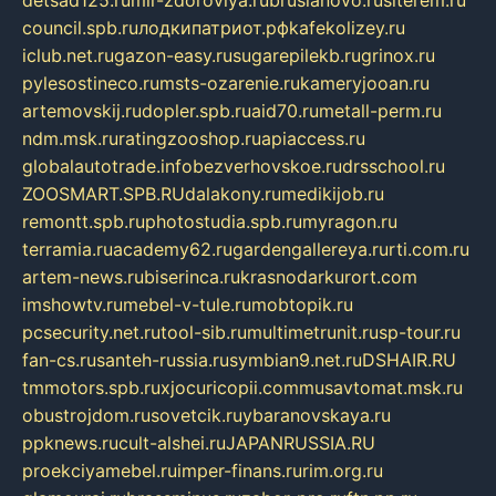
detsad125.ru
mir-zdoroviya.ru
bruslanovo.ru
siterem.ru
council.spb.ru
лодкипатриот.рф
kafekolizey.ru
iclub.net.ru
gazon-easy.ru
sugarepilekb.ru
grinox.ru
pylesostineco.ru
msts-ozarenie.ru
kameryjooan.ru
artemovskij.ru
dopler.spb.ru
aid70.ru
metall-perm.ru
ndm.msk.ru
ratingzooshop.ru
apiaccess.ru
globalautotrade.info
bezverhovskoe.ru
drsschool.ru
ZOOSMART.SPB.RU
dalakony.ru
medikijob.ru
remontt.spb.ru
photostudia.spb.ru
myragon.ru
terramia.ru
academy62.ru
gardengallereya.ru
rti.com.ru
artem-news.ru
biserinca.ru
krasnodarkurort.com
imshowtv.ru
mebel-v-tule.ru
mobtopik.ru
pcsecurity.net.ru
tool-sib.ru
multimetrunit.ru
sp-tour.ru
fan-cs.ru
santeh-russia.ru
symbian9.net.ru
DSHAIR.RU
tmmotors.spb.ru
xjocuricopii.com
musavtomat.msk.ru
obustrojdom.ru
sovetcik.ru
ybaranovskaya.ru
ppknews.ru
cult-alshei.ru
JAPANRUSSIA.RU
proekciyamebel.ru
imper-finans.ru
rim.org.ru