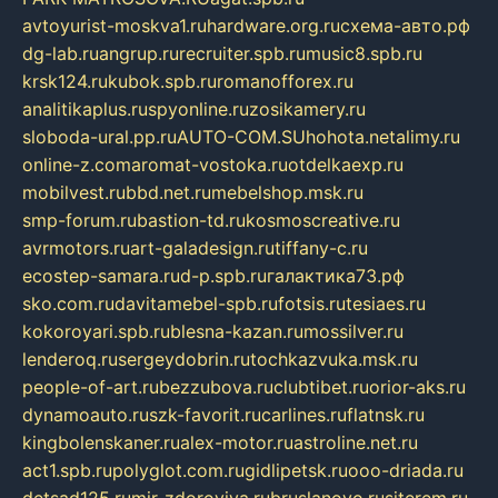
avtoyurist-moskva1.ru
hardware.org.ru
схема-авто.рф
dg-lab.ru
angrup.ru
recruiter.spb.ru
music8.spb.ru
krsk124.ru
kubok.spb.ru
romanofforex.ru
analitikaplus.ru
spyonline.ru
zosikamery.ru
sloboda-ural.pp.ru
AUTO-COM.SU
hohota.net
alimy.ru
online-z.com
aromat-vostoka.ru
otdelkaexp.ru
mobilvest.ru
bbd.net.ru
mebelshop.msk.ru
smp-forum.ru
bastion-td.ru
kosmoscreative.ru
avrmotors.ru
art-galadesign.ru
tiffany-c.ru
ecostep-samara.ru
d-p.spb.ru
галактика73.рф
sko.com.ru
davitamebel-spb.ru
fotsis.ru
tesiaes.ru
kokoroyari.spb.ru
blesna-kazan.ru
mossilver.ru
lenderoq.ru
sergeydobrin.ru
tochkazvuka.msk.ru
people-of-art.ru
bezzubova.ru
clubtibet.ru
orior-aks.ru
dynamoauto.ru
szk-favorit.ru
carlines.ru
flatnsk.ru
kingbolenskaner.ru
alex-motor.ru
astroline.net.ru
act1.spb.ru
polyglot.com.ru
gidlipetsk.ru
ooo-driada.ru