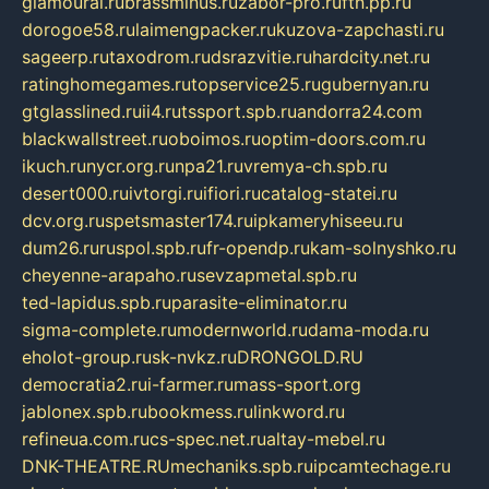
glamourai.ru
brassminus.ru
zabor-pro.ru
ftn.pp.ru
dorogoe58.ru
laimengpacker.ru
kuzova-zapchasti.ru
sageerp.ru
taxodrom.ru
dsrazvitie.ru
hardcity.net.ru
ratinghomegames.ru
topservice25.ru
gubernyan.ru
gtglasslined.ru
ii4.ru
tssport.spb.ru
andorra24.com
blackwallstreet.ru
oboimos.ru
optim-doors.com.ru
ikuch.ru
nycr.org.ru
npa21.ru
vremya-ch.spb.ru
desert000.ru
ivtorgi.ru
ifiori.ru
catalog-statei.ru
dcv.org.ru
spetsmaster174.ru
ipkameryhiseeu.ru
dum26.ru
ruspol.spb.ru
fr-opendp.ru
kam-solnyshko.ru
cheyenne-arapaho.ru
sevzapmetal.spb.ru
ted-lapidus.spb.ru
parasite-eliminator.ru
sigma-complete.ru
modernworld.ru
dama-moda.ru
eholot-group.ru
sk-nvkz.ru
DRONGOLD.RU
democratia2.ru
i-farmer.ru
mass-sport.org
jablonex.spb.ru
bookmess.ru
linkword.ru
refineua.com.ru
cs-spec.net.ru
altay-mebel.ru
DNK-THEATRE.RU
mechaniks.spb.ru
ipcamtechage.ru