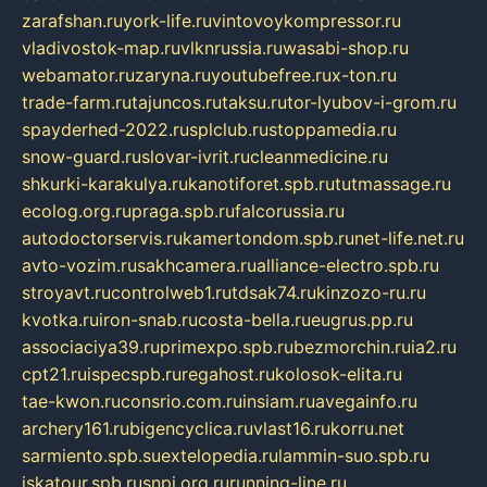
zarafshan.ru
york-life.ru
vintovoykompressor.ru
vladivostok-map.ru
vlknrussia.ru
wasabi-shop.ru
webamator.ru
zaryna.ru
youtubefree.ru
x-ton.ru
trade-farm.ru
tajuncos.ru
taksu.ru
tor-lyubov-i-grom.ru
spayderhed-2022.ru
splclub.ru
stoppamedia.ru
snow-guard.ru
slovar-ivrit.ru
cleanmedicine.ru
shkurki-karakulya.ru
kanotiforet.spb.ru
tutmassage.ru
ecolog.org.ru
praga.spb.ru
falcorussia.ru
autodoctorservis.ru
kamertondom.spb.ru
net-life.net.ru
avto-vozim.ru
sakhcamera.ru
alliance-electro.spb.ru
stroyavt.ru
controlweb1.ru
tdsak74.ru
kinzozo-ru.ru
kvotka.ru
iron-snab.ru
costa-bella.ru
eugrus.pp.ru
associaciya39.ru
primexpo.spb.ru
bezmorchin.ru
ia2.ru
cpt21.ru
ispecspb.ru
regahost.ru
kolosok-elita.ru
tae-kwon.ru
consrio.com.ru
insiam.ru
avegainfo.ru
archery161.ru
bigencyclica.ru
vlast16.ru
korru.net
sarmiento.spb.su
extelopedia.ru
lammin-suo.spb.ru
iskatour.spb.ru
snpi.org.ru
running-line.ru