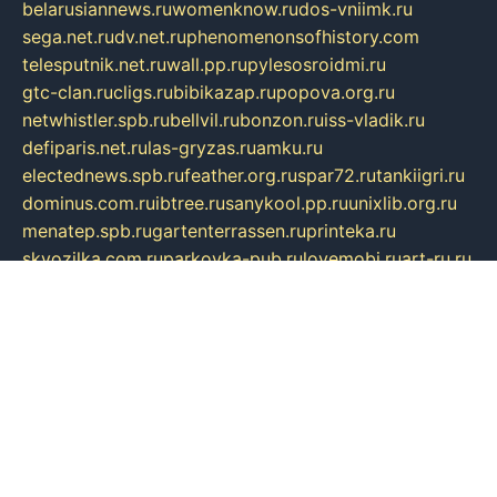
belarusiannews.ru
womenknow.ru
dos-vniimk.ru
sega.net.ru
dv.net.ru
phenomenonsofhistory.com
telesputnik.net.ru
wall.pp.ru
pylesosroidmi.ru
gtc-clan.ru
cligs.ru
bibikazap.ru
popova.org.ru
netwhistler.spb.ru
bellvil.ru
bonzon.ru
iss-vladik.ru
defiparis.net.ru
las-gryzas.ru
amku.ru
electednews.spb.ru
feather.org.ru
spar72.ru
tankiigri.ru
dominus.com.ru
ibtree.ru
sanykool.pp.ru
unixlib.org.ru
menatep.spb.ru
gartenterrassen.ru
printeka.ru
skvozilka.com.ru
parkovka-pub.ru
lovemobi.ru
art-ru.ru
emulatorz.com.ru
alucomp.com.ru
tatforum.com.ru
alternativa-profi.ru
dermakler.ru
artsurvey.ru
aredir.ru
khimspas.ru
centr-maxi.ru
2018r.ru
bort-stomer-defort.ru
professional2.ru
gibsons.ru
artselena.ru
art-pilot.ru
ingredient.spb.ru
npfpolimer.spb.ru
argentum.spb.ru
hom-edu.ru
af-num.ru
cashadvanceamericasev.org
trexp.spb.ru
apteka-gerzena.ru
vasilyevka.msk.ru