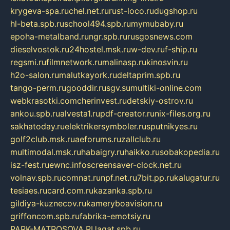
krygeva-spa.ru
chel.net.ru
rust-loco.ru
dugshop.ru
hl-beta.spb.ru
school494.spb.ru
mymubaby.ru
epoha-metalband.ru
ngr.spb.ru
rusgosnews.com
dieselvostok.ru
24hostel.msk.ru
w-dev.ru
f-ship.ru
regsmi.ru
filmnetwork.ru
malinasp.ru
kinosvin.ru
h2o-salon.ru
malutkayork.ru
deltaprim.spb.ru
tango-perm.ru
gooddir.ru
sgv.su
multiki-online.com
webkrasotki.com
cherinvest.ru
detskiy-ostrov.ru
ankou.spb.ru
alvesta1.ru
pdf-creator.ru
nix-files.org.ru
sakhatoday.ru
elektrikersymboler.ru
sputnikyes.ru
golf2club.msk.ru
aeforums.ru
zallclub.ru
multimodal.msk.ru
habaigry.ru
haikko.ru
sobakopedia.ru
isz-fest.ru
ewnc.info
screensaver-clock.net.ru
volnav.spb.ru
comnat.ru
npf.net.ru
7bit.pp.ru
kalugatur.ru
tesiaes.ru
card.com.ru
kazanka.spb.ru
gildiya-kuznecov.ru
kameryboavision.ru
griffoncom.spb.ru
fabrika-emotsiy.ru
PARK-MATROSOVA.RU
agat.spb.ru