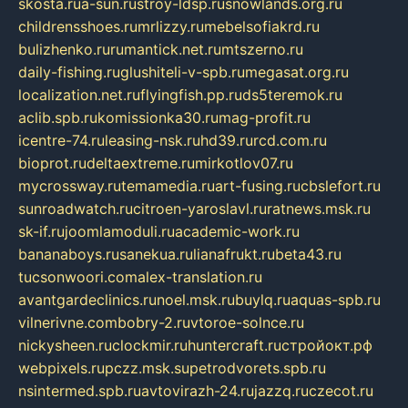
skosta.ru
a-sun.ru
stroy-ldsp.ru
snowlands.org.ru
childrensshoes.ru
mrlizzy.ru
mebelsofiakrd.ru
bulizhenko.ru
rumantick.net.ru
mtszerno.ru
daily-fishing.ru
glushiteli-v-spb.ru
megasat.org.ru
localization.net.ru
flyingfish.pp.ru
ds5teremok.ru
aclib.spb.ru
komissionka30.ru
mag-profit.ru
icentre-74.ru
leasing-nsk.ru
hd39.ru
rcd.com.ru
bioprot.ru
deltaextreme.ru
mirkotlov07.ru
mycrossway.ru
temamedia.ru
art-fusing.ru
cbslefort.ru
sunroadwatch.ru
citroen-yaroslavl.ru
ratnews.msk.ru
sk-if.ru
joomlamoduli.ru
academic-work.ru
bananaboys.ru
sanekua.ru
lianafrukt.ru
beta43.ru
tucsonwoori.com
alex-translation.ru
avantgardeclinics.ru
noel.msk.ru
buylq.ru
aquas-spb.ru
vilnerivne.com
bobry-2.ru
vtoroe-solnce.ru
nickysheen.ru
clockmir.ru
huntercraft.ru
стройокт.рф
webpixels.ru
pczz.msk.su
petrodvorets.spb.ru
nsintermed.spb.ru
avtovirazh-24.ru
jazzq.ru
czecot.ru