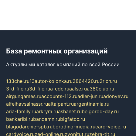
База ремонтных организаций
Актуальный каталог компаний по всей России
133chel.ru
13autor-kolonka.ru
2864420.ru
2rich.ru
3-d-file.ru
3d-file.ru
a-cdc.ru
aalse.ru
a380club.ru
airgungames.ru
accounts-112.ru
adler-jun.ru
adonyev.ru
alfeihavsalnassr.ru
altaipant.ru
argentinamia.ru
aria-family.ru
arkrym.ru
ashanet.ru
belgorod-day.ru
bankaribi.ru
bandamn.ru
bigfatcc.ru
blagodarenie-spb.ru
borodino-media.ru
card-voice.ru
cardvoice.ru
zed-online.ru
zvonitut.ru
zebra-tlt.ru