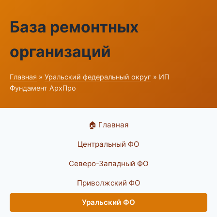
База ремонтных
организаций
Главная
»
Уральский федеральный округ
» ИП
Фундамент АрхПро
🏠 Главная
Центральный ФО
Северо-Западный ФО
Приволжский ФО
Уральский ФО