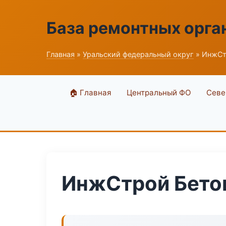
База ремонтных орга
Главная
»
Уральский федеральный округ
» ИнжСт
🏠 Главная
Центральный ФО
Севе
ИнжСтрой Бетон