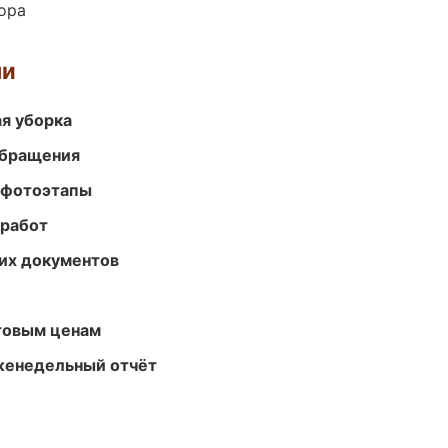
ора
ми
ая уборка
обращения
 фотоэтапы
 работ
их документов
птовым ценам
женедельный отчёт