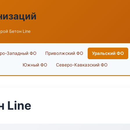
низаций
рой Бетон Line
ро-Западный ФО
Приволжский ФО
Уральский ФО
Южный ФО
Северо-Кавказский ФО
 Line