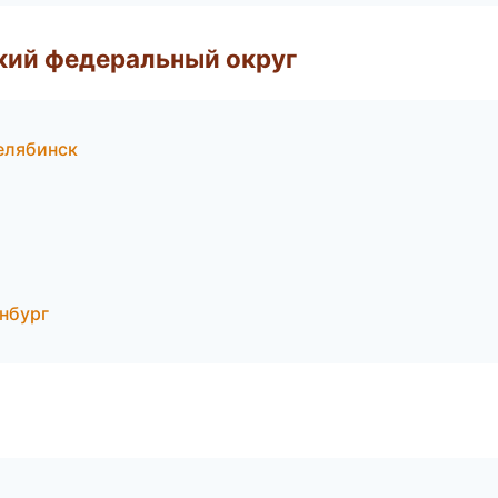
ский федеральный округ
елябинск
нбург