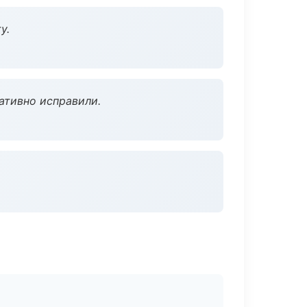
у.
ативно исправили.