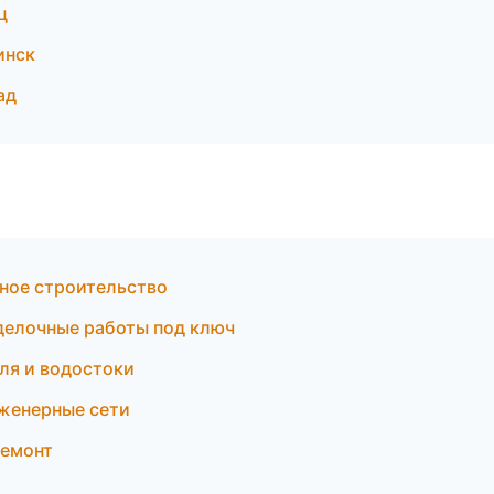
ц
инск
ад
ное строительство
делочные работы под ключ
ля и водостоки
женерные сети
ремонт