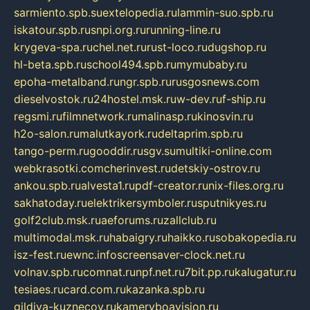
sarmiento.spb.su
extelopedia.ru
lammin-suo.spb.ru
iskatour.spb.ru
snpi.org.ru
running-line.ru
krygeva-spa.ru
chel.net.ru
rust-loco.ru
dugshop.ru
hl-beta.spb.ru
school494.spb.ru
mymubaby.ru
epoha-metalband.ru
ngr.spb.ru
rusgosnews.com
dieselvostok.ru
24hostel.msk.ru
w-dev.ru
f-ship.ru
regsmi.ru
filmnetwork.ru
malinasp.ru
kinosvin.ru
h2o-salon.ru
malutkayork.ru
deltaprim.spb.ru
tango-perm.ru
gooddir.ru
sgv.su
multiki-online.com
webkrasotki.com
cherinvest.ru
detskiy-ostrov.ru
ankou.spb.ru
alvesta1.ru
pdf-creator.ru
nix-files.org.ru
sakhatoday.ru
elektrikersymboler.ru
sputnikyes.ru
golf2club.msk.ru
aeforums.ru
zallclub.ru
multimodal.msk.ru
habaigry.ru
haikko.ru
sobakopedia.ru
isz-fest.ru
ewnc.info
screensaver-clock.net.ru
volnav.spb.ru
comnat.ru
npf.net.ru
7bit.pp.ru
kalugatur.ru
tesiaes.ru
card.com.ru
kazanka.spb.ru
gildiya-kuznecov.ru
kameryboavision.ru