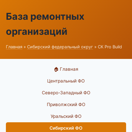
База ремонтных
организаций
Главная
»
Сибирский федеральный округ
» СК Pro Build
🏠 Главная
Центральный ФО
Северо-Западный ФО
Приволжский ФО
Уральский ФО
Сибирский ФО