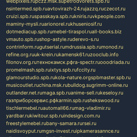
webpixels.ru
pczz.msk.su
petrodvorets.spb.ru
nsintermed.spb.ru
avtovirazh-24.ru
jazzq.ru
czecot.ru
cruizi.spb.ru
spasskaya.spb.ru
kniris.ru
vkpeople.com
maminy-mysli.ru
arionorel.ru
khuseniosif.ru
dotmediacup.spb.ru
mebel-tiraspol.ru
all-books.biz
vmauto.spb.ru
shop-astyle.ru
derevo-s.ru
contrinform.ru
gutserial.ru
mdrussia.spb.ru
monod.ru
refine.org.ru
uk-krein.ru
kamensk61.ru
zooclub.info
filonov.org.ru
технокамск.рф
ra-spectr.ru
ooodriada.ru
promelmash.spb.ru
ixtys.spb.ru
fccity.ru
glamourstudio.spb.ru
kola-nature.org
spbmaster.spb.ru
musicoutlet.ru
china.msk.ru
bulldog.su
grimm-online.ru
outlander.net.ru
maga.spb.ru
anime-sell.ru
keseloy.ru
газприборсервис.рф
karmin.spb.ru
shekswood.ru
tischlermebel.ru
automall66.ru
mag-vladimir.ru
yardbar.ru
kiwitour.spb.ru
indesign.com.ru
freestylemebel.ru
bany-samara.ru
rsei.ru
naidisvoyput.ru
mgsn-invest.ru
ipkamerasannce.ru