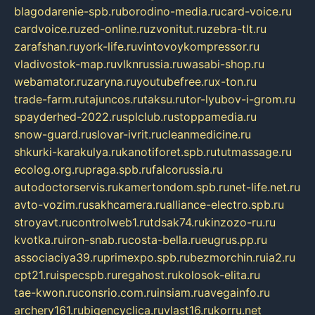
blagodarenie-spb.ru
borodino-media.ru
card-voice.ru
cardvoice.ru
zed-online.ru
zvonitut.ru
zebra-tlt.ru
zarafshan.ru
york-life.ru
vintovoykompressor.ru
vladivostok-map.ru
vlknrussia.ru
wasabi-shop.ru
webamator.ru
zaryna.ru
youtubefree.ru
x-ton.ru
trade-farm.ru
tajuncos.ru
taksu.ru
tor-lyubov-i-grom.ru
spayderhed-2022.ru
splclub.ru
stoppamedia.ru
snow-guard.ru
slovar-ivrit.ru
cleanmedicine.ru
shkurki-karakulya.ru
kanotiforet.spb.ru
tutmassage.ru
ecolog.org.ru
praga.spb.ru
falcorussia.ru
autodoctorservis.ru
kamertondom.spb.ru
net-life.net.ru
avto-vozim.ru
sakhcamera.ru
alliance-electro.spb.ru
stroyavt.ru
controlweb1.ru
tdsak74.ru
kinzozo-ru.ru
kvotka.ru
iron-snab.ru
costa-bella.ru
eugrus.pp.ru
associaciya39.ru
primexpo.spb.ru
bezmorchin.ru
ia2.ru
cpt21.ru
ispecspb.ru
regahost.ru
kolosok-elita.ru
tae-kwon.ru
consrio.com.ru
insiam.ru
avegainfo.ru
archery161.ru
bigencyclica.ru
vlast16.ru
korru.net