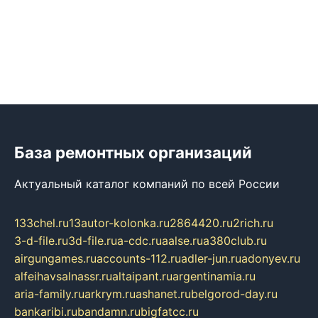
База ремонтных организаций
Актуальный каталог компаний по всей России
133chel.ru
13autor-kolonka.ru
2864420.ru
2rich.ru
3-d-file.ru
3d-file.ru
a-cdc.ru
aalse.ru
a380club.ru
airgungames.ru
accounts-112.ru
adler-jun.ru
adonyev.ru
alfeihavsalnassr.ru
altaipant.ru
argentinamia.ru
aria-family.ru
arkrym.ru
ashanet.ru
belgorod-day.ru
bankaribi.ru
bandamn.ru
bigfatcc.ru