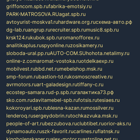
griffoncom.spb.ru
fabrika-emotsiy.ru
PARK-MATROSOVA.RU
agat.spb.ru
avtoyurist-moskva1.ru
hardware.org.ru
схема-авто.рф
dg-lab.ru
angrup.ru
recruiter.spb.ru
music8.spb.ru
krsk124.ru
kubok.spb.ru
romanofforex.ru
analitikaplus.ru
spyonline.ru
zosikamery.ru
sloboda-ural.pp.ru
AUTO-COM.SU
hohota.net
alimy.ru
online-z.com
aromat-vostoka.ru
otdelkaexp.ru
mobilvest.ru
bbd.net.ru
mebelshop.msk.ru
smp-forum.ru
bastion-td.ru
kosmoscreative.ru
avrmotors.ru
art-galadesign.ru
tiffany-c.ru
ecostep-samara.ru
d-p.spb.ru
галактика73.рф
sko.com.ru
davitamebel-spb.ru
fotsis.ru
tesiaes.ru
kokoroyari.spb.ru
blesna-kazan.ru
mossilver.ru
lenderoq.ru
sergeydobrin.ru
tochkazvuka.msk.ru
people-of-art.ru
bezzubova.ru
clubtibet.ru
orior-aks.ru
dynamoauto.ru
szk-favorit.ru
carlines.ru
flatnsk.ru
kingbolenskaner.ru
alex-motor.ru
astroline.net.ru