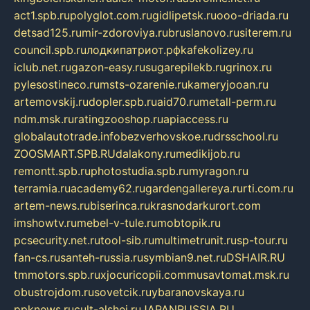
act1.spb.ru
polyglot.com.ru
gidlipetsk.ru
ooo-driada.ru
detsad125.ru
mir-zdoroviya.ru
bruslanovo.ru
siterem.ru
council.spb.ru
лодкипатриот.рф
kafekolizey.ru
iclub.net.ru
gazon-easy.ru
sugarepilekb.ru
grinox.ru
pylesostineco.ru
msts-ozarenie.ru
kameryjooan.ru
artemovskij.ru
dopler.spb.ru
aid70.ru
metall-perm.ru
ndm.msk.ru
ratingzooshop.ru
apiaccess.ru
globalautotrade.info
bezverhovskoe.ru
drsschool.ru
ZOOSMART.SPB.RU
dalakony.ru
medikijob.ru
remontt.spb.ru
photostudia.spb.ru
myragon.ru
terramia.ru
academy62.ru
gardengallereya.ru
rti.com.ru
artem-news.ru
biserinca.ru
krasnodarkurort.com
imshowtv.ru
mebel-v-tule.ru
mobtopik.ru
pcsecurity.net.ru
tool-sib.ru
multimetrunit.ru
sp-tour.ru
fan-cs.ru
santeh-russia.ru
symbian9.net.ru
DSHAIR.RU
tmmotors.spb.ru
xjocuricopii.com
musavtomat.msk.ru
obustrojdom.ru
sovetcik.ru
ybaranovskaya.ru
ppknews.ru
cult-alshei.ru
JAPANRUSSIA.RU