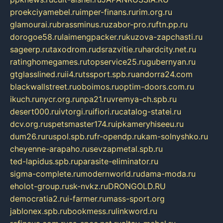
proekciyamebel.ru
imper-finans.ru
rim.org.ru
glamourai.ru
brassminus.ru
zabor-pro.ru
ftn.pp.ru
dorogoe58.ru
laimengpacker.ru
kuzova-zapchasti.ru
sageerp.ru
taxodrom.ru
dsrazvitie.ru
hardcity.net.ru
ratinghomegames.ru
topservice25.ru
gubernyan.ru
gtglasslined.ru
ii4.ru
tssport.spb.ru
andorra24.com
blackwallstreet.ru
oboimos.ru
optim-doors.com.ru
ikuch.ru
nycr.org.ru
npa21.ru
vremya-ch.spb.ru
desert000.ru
ivtorgi.ru
ifiori.ru
catalog-statei.ru
dcv.org.ru
spetsmaster174.ru
ipkameryhiseeu.ru
dum26.ru
ruspol.spb.ru
fr-opendp.ru
kam-solnyshko.ru
cheyenne-arapaho.ru
sevzapmetal.spb.ru
ted-lapidus.spb.ru
parasite-eliminator.ru
sigma-complete.ru
modernworld.ru
dama-moda.ru
eholot-group.ru
sk-nvkz.ru
DRONGOLD.RU
democratia2.ru
i-farmer.ru
mass-sport.org
jablonex.spb.ru
bookmess.ru
linkword.ru