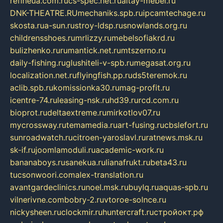
refineua.com.ru
cs-spec.net.ru
altay-mebel.ru
DNK-THEATRE.RU
mechaniks.spb.ru
ipcamtechage.ru
skosta.ru
a-sun.ru
stroy-ldsp.ru
snowlands.org.ru
childrensshoes.ru
mrlizzy.ru
mebelsofiakrd.ru
bulizhenko.ru
rumantick.net.ru
mtszerno.ru
daily-fishing.ru
glushiteli-v-spb.ru
megasat.org.ru
localization.net.ru
flyingfish.pp.ru
ds5teremok.ru
aclib.spb.ru
komissionka30.ru
mag-profit.ru
icentre-74.ru
leasing-nsk.ru
hd39.ru
rcd.com.ru
bioprot.ru
deltaextreme.ru
mirkotlov07.ru
mycrossway.ru
temamedia.ru
art-fusing.ru
cbslefort.ru
sunroadwatch.ru
citroen-yaroslavl.ru
ratnews.msk.ru
sk-if.ru
joomlamoduli.ru
academic-work.ru
bananaboys.ru
sanekua.ru
lianafrukt.ru
beta43.ru
tucsonwoori.com
alex-translation.ru
avantgardeclinics.ru
noel.msk.ru
buylq.ru
aquas-spb.ru
vilnerivne.com
bobry-2.ru
vtoroe-solnce.ru
nickysheen.ru
clockmir.ru
huntercraft.ru
стройокт.рф