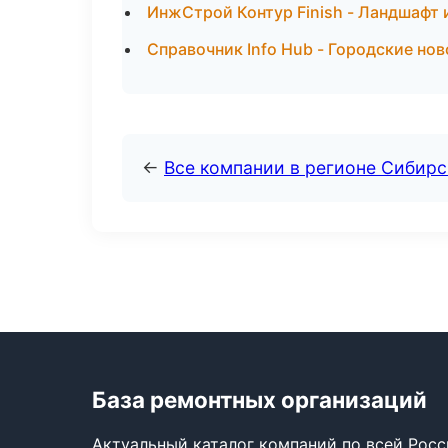
ИнжСтрой Контур Finish - Ландшафт 
Справочник Info Hub - Городские но
←
Все компании в регионе Сибир
База ремонтных организаций
Актуальный каталог компаний по всей Рос