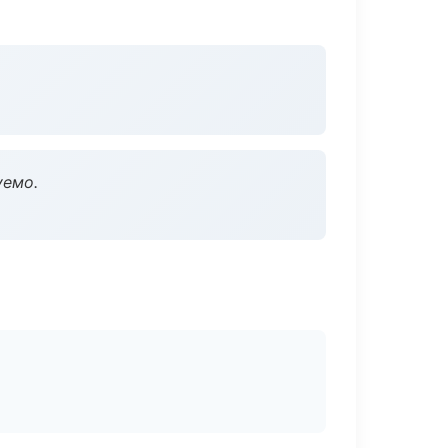
уемо.