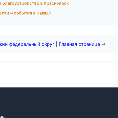
и благоустройство в Красноярск
вости и события в Кызыл
ский федеральный округ
|
Главная страница
→
сии