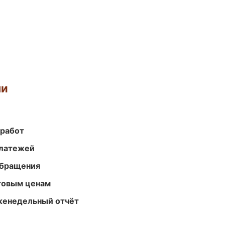
ми
 работ
платежей
обращения
птовым ценам
женедельный отчёт