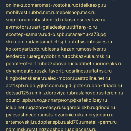
online-z.com
aromat-vostoka.ru
otdelkaexp.ru
mobilvest.ru
bbd.net.ru
mebelshop.msk.ru
smp-forum.ru
bastion-td.ru
kosmoscreative.ru
avrmotors.ru
art-galadesign.ru
tiffany-c.ru
ecostep-samara.ru
d-p.spb.ru
галактика73.рф
sko.com.ru
davitamebel-spb.ru
fotsis.ru
tesiaes.ru
kokoroyari.spb.ru
blesna-kazan.ru
mossilver.ru
lenderoq.ru
sergeydobrin.ru
tochkazvuka.msk.ru
people-of-art.ru
bezzubova.ru
clubtibet.ru
orior-aks.ru
dynamoauto.ru
szk-favorit.ru
carlines.ru
flatnsk.ru
kingbolenskaner.ru
alex-motor.ru
astroline.net.ru
act1.spb.ru
polyglot.com.ru
gidlipetsk.ru
ooo-driada.ru
detsad125.ru
mir-zdoroviya.ru
bruslanovo.ru
siterem.ru
council.spb.ru
лодкипатриот.рф
kafekolizey.ru
iclub.net.ru
gazon-easy.ru
sugarepilekb.ru
grinox.ru
pylesostineco.ru
msts-ozarenie.ru
kameryjooan.ru
artemovskij.ru
dopler.spb.ru
aid70.ru
metall-perm.ru
ndm.msk.ru
ratingzooshop.ru
apiaccess.ru