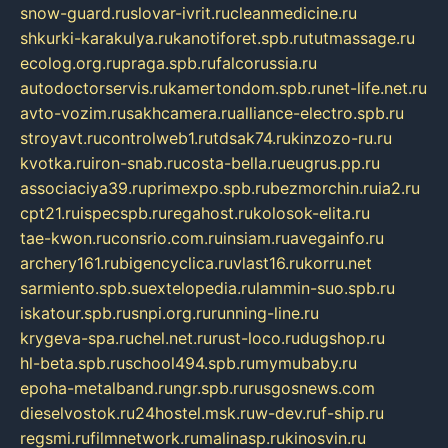
snow-guard.ru
slovar-ivrit.ru
cleanmedicine.ru
shkurki-karakulya.ru
kanotiforet.spb.ru
tutmassage.ru
ecolog.org.ru
praga.spb.ru
falcorussia.ru
autodoctorservis.ru
kamertondom.spb.ru
net-life.net.ru
avto-vozim.ru
sakhcamera.ru
alliance-electro.spb.ru
stroyavt.ru
controlweb1.ru
tdsak74.ru
kinzozo-ru.ru
kvotka.ru
iron-snab.ru
costa-bella.ru
eugrus.pp.ru
associaciya39.ru
primexpo.spb.ru
bezmorchin.ru
ia2.ru
cpt21.ru
ispecspb.ru
regahost.ru
kolosok-elita.ru
tae-kwon.ru
consrio.com.ru
insiam.ru
avegainfo.ru
archery161.ru
bigencyclica.ru
vlast16.ru
korru.net
sarmiento.spb.su
extelopedia.ru
lammin-suo.spb.ru
iskatour.spb.ru
snpi.org.ru
running-line.ru
krygeva-spa.ru
chel.net.ru
rust-loco.ru
dugshop.ru
hl-beta.spb.ru
school494.spb.ru
mymubaby.ru
epoha-metalband.ru
ngr.spb.ru
rusgosnews.com
dieselvostok.ru
24hostel.msk.ru
w-dev.ru
f-ship.ru
regsmi.ru
filmnetwork.ru
malinasp.ru
kinosvin.ru