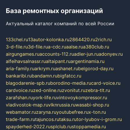
База ремонтных организаций
Актуальный каталог компаний по всей России
133chel.ru
13autor-kolonka.ru
2864420.ru
2rich.ru
3-d-file.ru
3d-file.ru
a-cdc.ru
aalse.ru
a380club.ru
airgungames.ru
accounts-112.ru
adler-jun.ru
adonyev.ru
alfeihavsalnassr.ru
altaipant.ru
argentinamia.ru
aria-family.ru
arkrym.ru
ashanet.ru
belgorod-day.ru
bankaribi.ru
bandamn.ru
bigfatcc.ru
blagodarenie-spb.ru
borodino-media.ru
card-voice.ru
cardvoice.ru
zed-online.ru
zvonitut.ru
zebra-tlt.ru
zarafshan.ru
york-life.ru
vintovoykompressor.ru
vladivostok-map.ru
vlknrussia.ru
wasabi-shop.ru
webamator.ru
zaryna.ru
youtubefree.ru
x-ton.ru
trade-farm.ru
tajuncos.ru
taksu.ru
tor-lyubov-i-grom.ru
spayderhed-2022.ru
splclub.ru
stoppamedia.ru