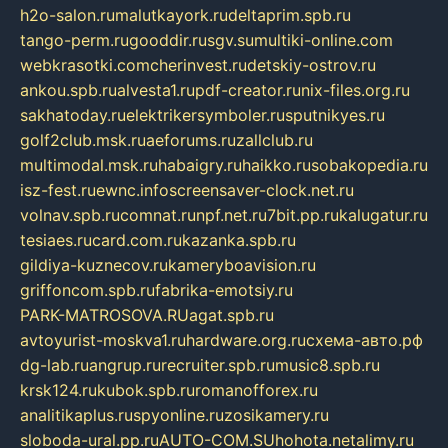
h2o-salon.ru
malutkayork.ru
deltaprim.spb.ru
tango-perm.ru
gooddir.ru
sgv.su
multiki-online.com
webkrasotki.com
cherinvest.ru
detskiy-ostrov.ru
ankou.spb.ru
alvesta1.ru
pdf-creator.ru
nix-files.org.ru
sakhatoday.ru
elektrikersymboler.ru
sputnikyes.ru
golf2club.msk.ru
aeforums.ru
zallclub.ru
multimodal.msk.ru
habaigry.ru
haikko.ru
sobakopedia.ru
isz-fest.ru
ewnc.info
screensaver-clock.net.ru
volnav.spb.ru
comnat.ru
npf.net.ru
7bit.pp.ru
kalugatur.ru
tesiaes.ru
card.com.ru
kazanka.spb.ru
gildiya-kuznecov.ru
kameryboavision.ru
griffoncom.spb.ru
fabrika-emotsiy.ru
PARK-MATROSOVA.RU
agat.spb.ru
avtoyurist-moskva1.ru
hardware.org.ru
схема-авто.рф
dg-lab.ru
angrup.ru
recruiter.spb.ru
music8.spb.ru
krsk124.ru
kubok.spb.ru
romanofforex.ru
analitikaplus.ru
spyonline.ru
zosikamery.ru
sloboda-ural.pp.ru
AUTO-COM.SU
hohota.net
alimy.ru