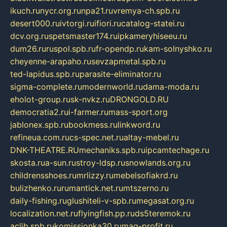
ikuch.ru
nycr.org.ru
npa21.ru
vremya-ch.spb.ru
desert000.ru
ivtorgi.ru
ifiori.ru
catalog-statei.ru
dcv.org.ru
spetsmaster174.ru
ipkameryhiseeu.ru
dum26.ru
ruspol.spb.ru
fr-opendp.ru
kam-solnyshko.ru
cheyenne-arapaho.ru
sevzapmetal.spb.ru
ted-lapidus.spb.ru
parasite-eliminator.ru
sigma-complete.ru
modernworld.ru
dama-moda.ru
eholot-group.ru
sk-nvkz.ru
DRONGOLD.RU
democratia2.ru
i-farmer.ru
mass-sport.org
jablonex.spb.ru
bookmess.ru
linkword.ru
refineua.com.ru
cs-spec.net.ru
altay-mebel.ru
DNK-THEATRE.RU
mechaniks.spb.ru
ipcamtechage.ru
skosta.ru
a-sun.ru
stroy-ldsp.ru
snowlands.org.ru
childrensshoes.ru
mrlizzy.ru
mebelsofiakrd.ru
bulizhenko.ru
rumantick.net.ru
mtszerno.ru
daily-fishing.ru
glushiteli-v-spb.ru
megasat.org.ru
localization.net.ru
flyingfish.pp.ru
ds5teremok.ru
aclib.spb.ru
komissionka30.ru
mag-profit.ru