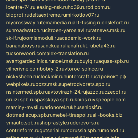
icentre-74.ru
leasing-nsk.ru
hd39.ru
rcd.com.ru
bioprot.ru
deltaextreme.ru
mirkotlov07.ru
mycrossway.ru
temamedia.ru
art-fusing.ru
cbslefort.ru
sunroadwatch.ru
citroen-yaroslavl.ru
ratnews.msk.ru
sk-if.ru
joomlamoduli.ru
academic-work.ru
bananaboys.ru
sanekua.ru
lianafrukt.ru
beta43.ru
tucsonwoori.com
alex-translation.ru
avantgardeclinics.ru
noel.msk.ru
buylq.ru
aquas-spb.ru
vilnerivne.com
bobry-2.ru
vtoroe-solnce.ru
nickysheen.ru
clockmir.ru
huntercraft.ru
стройокт.рф
webpixels.ru
pczz.msk.su
petrodvorets.spb.ru
nsintermed.spb.ru
avtovirazh-24.ru
jazzq.ru
czecot.ru
cruizi.spb.ru
spasskaya.spb.ru
kniris.ru
vkpeople.com
maminy-mysli.ru
arionorel.ru
khuseniosif.ru
dotmediacup.spb.ru
mebel-tiraspol.ru
all-books.biz
vmauto.spb.ru
shop-astyle.ru
derevo-s.ru
contrinform.ru
gutserial.ru
mdrussia.spb.ru
monod.ru