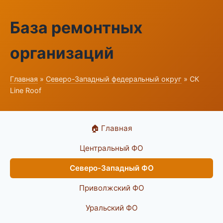
База ремонтных
организаций
Главная
»
Северо-Западный федеральный округ
» СК
Line Roof
🏠 Главная
Центральный ФО
Северо-Западный ФО
Приволжский ФО
Уральский ФО