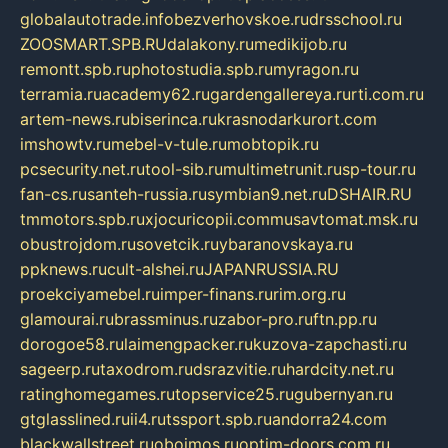
globalautotrade.info
bezverhovskoe.ru
drsschool.ru
ZOOSMART.SPB.RU
dalakony.ru
medikijob.ru
remontt.spb.ru
photostudia.spb.ru
myragon.ru
terramia.ru
academy62.ru
gardengallereya.ru
rti.com.ru
artem-news.ru
biserinca.ru
krasnodarkurort.com
imshowtv.ru
mebel-v-tule.ru
mobtopik.ru
pcsecurity.net.ru
tool-sib.ru
multimetrunit.ru
sp-tour.ru
fan-cs.ru
santeh-russia.ru
symbian9.net.ru
DSHAIR.RU
tmmotors.spb.ru
xjocuricopii.com
musavtomat.msk.ru
obustrojdom.ru
sovetcik.ru
ybaranovskaya.ru
ppknews.ru
cult-alshei.ru
JAPANRUSSIA.RU
proekciyamebel.ru
imper-finans.ru
rim.org.ru
glamourai.ru
brassminus.ru
zabor-pro.ru
ftn.pp.ru
dorogoe58.ru
laimengpacker.ru
kuzova-zapchasti.ru
sageerp.ru
taxodrom.ru
dsrazvitie.ru
hardcity.net.ru
ratinghomegames.ru
topservice25.ru
gubernyan.ru
gtglasslined.ru
ii4.ru
tssport.spb.ru
andorra24.com
blackwallstreet.ru
oboimos.ru
optim-doors.com.ru