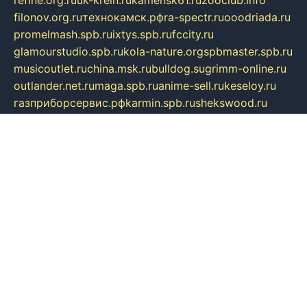
refine.org.ru
uk-krein.ru
kamensk61.ru
zooclub.info
filonov.org.ru
технокамск.рф
ra-spectr.ru
ooodriada.ru
promelmash.spb.ru
ixtys.spb.ru
fccity.ru
glamourstudio.spb.ru
kola-nature.org
spbmaster.spb.ru
musicoutlet.ru
china.msk.ru
bulldog.su
grimm-online.ru
outlander.net.ru
maga.spb.ru
anime-sell.ru
keseloy.ru
газприборсервис.рф
karmin.spb.ru
shekswood.ru
tischlermebel.ru
automall66.ru
mag-vladimir.ru
yardbar.ru
kiwitour.spb.ru
indesign.com.ru
freestylemebel.ru
bany-samara.ru
rsei.ru
naidisvoyput.ru
mgsn-invest.ru
ipkamerasannce.ru
alicante-house.ru
ibelka74.ru
cozyhouse.info
vlkargalev-studio.ru
700mb.ru
figura-ufa.ru
alina-live.ru
belarusiannews.ru
womenknow.ru
dos-vniimk.ru
sega.net.ru
dv.net.ru
phenomenonsofhistory.com
telesputnik.net.ru
wall.pp.ru
pylesosroidmi.ru
gtc-clan.ru
cligs.ru
bibikazap.ru
popova.org.ru
netwhistler.spb.ru
bellvil.ru
bonzon.ru
iss-vladik.ru