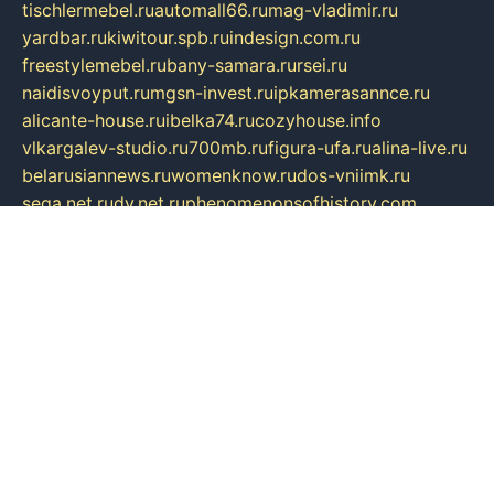
tischlermebel.ru
automall66.ru
mag-vladimir.ru
yardbar.ru
kiwitour.spb.ru
indesign.com.ru
freestylemebel.ru
bany-samara.ru
rsei.ru
naidisvoyput.ru
mgsn-invest.ru
ipkamerasannce.ru
alicante-house.ru
ibelka74.ru
cozyhouse.info
vlkargalev-studio.ru
700mb.ru
figura-ufa.ru
alina-live.ru
belarusiannews.ru
womenknow.ru
dos-vniimk.ru
sega.net.ru
dv.net.ru
phenomenonsofhistory.com
telesputnik.net.ru
wall.pp.ru
pylesosroidmi.ru
gtc-clan.ru
cligs.ru
bibikazap.ru
popova.org.ru
netwhistler.spb.ru
bellvil.ru
bonzon.ru
iss-vladik.ru
defiparis.net.ru
las-gryzas.ru
amku.ru
electednews.spb.ru
feather.org.ru
spar72.ru
tankiigri.ru
dominus.com.ru
ibtree.ru
sanykool.pp.ru
unixlib.org.ru
menatep.spb.ru
gartenterrassen.ru
printeka.ru
skvozilka.com.ru
parkovka-pub.ru
lovemobi.ru
art-ru.ru
emulatorz.com.ru
alucomp.com.ru
tatforum.com.ru
alternativa-profi.ru
dermakler.ru
artsurvey.ru
aredir.ru