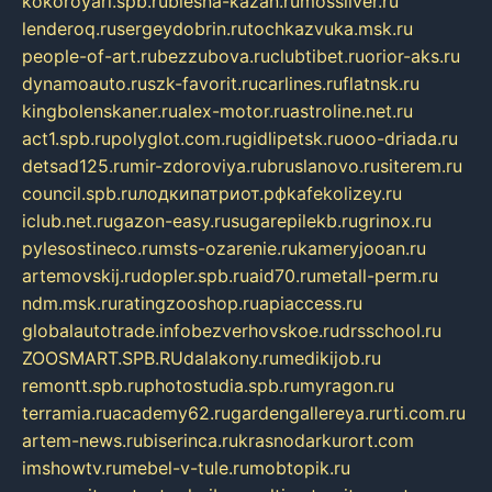
kokoroyari.spb.ru
blesna-kazan.ru
mossilver.ru
lenderoq.ru
sergeydobrin.ru
tochkazvuka.msk.ru
people-of-art.ru
bezzubova.ru
clubtibet.ru
orior-aks.ru
dynamoauto.ru
szk-favorit.ru
carlines.ru
flatnsk.ru
kingbolenskaner.ru
alex-motor.ru
astroline.net.ru
act1.spb.ru
polyglot.com.ru
gidlipetsk.ru
ooo-driada.ru
detsad125.ru
mir-zdoroviya.ru
bruslanovo.ru
siterem.ru
council.spb.ru
лодкипатриот.рф
kafekolizey.ru
iclub.net.ru
gazon-easy.ru
sugarepilekb.ru
grinox.ru
pylesostineco.ru
msts-ozarenie.ru
kameryjooan.ru
artemovskij.ru
dopler.spb.ru
aid70.ru
metall-perm.ru
ndm.msk.ru
ratingzooshop.ru
apiaccess.ru
globalautotrade.info
bezverhovskoe.ru
drsschool.ru
ZOOSMART.SPB.RU
dalakony.ru
medikijob.ru
remontt.spb.ru
photostudia.spb.ru
myragon.ru
terramia.ru
academy62.ru
gardengallereya.ru
rti.com.ru
artem-news.ru
biserinca.ru
krasnodarkurort.com
imshowtv.ru
mebel-v-tule.ru
mobtopik.ru