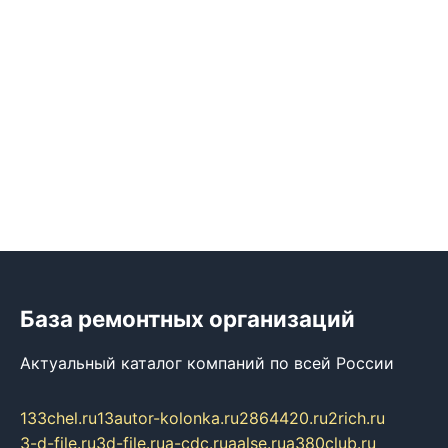
База ремонтных организаций
Актуальный каталог компаний по всей России
133chel.ru
13autor-kolonka.ru
2864420.ru
2rich.ru
3-d-file.ru
3d-file.ru
a-cdc.ru
aalse.ru
a380club.ru