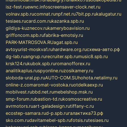
isz-fest.ru
ewnc.info
screensaver-clock.net.ru
volnav.spb.ru
comnat.ru
npf.net.ru
7bit.pp.ru
kalugatur.ru
tesiaes.ru
card.com.ru
kazanka.spb.ru
gildiya-kuznecov.ru
kameryboavision.ru
griffoncom.spb.ru
fabrika-emotsiy.ru
PARK-MATROSOVA.RU
agat.spb.ru
avtoyurist-moskva1.ru
hardware.org.ru
схема-авто.рф
dg-lab.ru
angrup.ru
recruiter.spb.ru
music8.spb.ru
krsk124.ru
kubok.spb.ru
romanofforex.ru
analitikaplus.ru
spyonline.ru
zosikamery.ru
sloboda-ural.pp.ru
AUTO-COM.SU
hohota.net
alimy.ru
online-z.com
aromat-vostoka.ru
otdelkaexp.ru
mobilvest.ru
bbd.net.ru
mebelshop.msk.ru
smp-forum.ru
bastion-td.ru
kosmoscreative.ru
avrmotors.ru
art-galadesign.ru
tiffany-c.ru
ecostep-samara.ru
d-p.spb.ru
галактика73.рф
sko.com.ru
davitamebel-spb.ru
fotsis.ru
tesiaes.ru