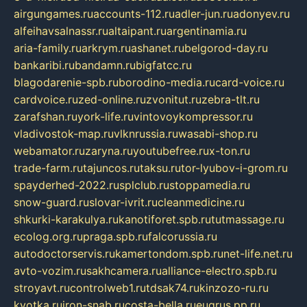
airgungames.ru
accounts-112.ru
adler-jun.ru
adonyev.ru
alfeihavsalnassr.ru
altaipant.ru
argentinamia.ru
aria-family.ru
arkrym.ru
ashanet.ru
belgorod-day.ru
bankaribi.ru
bandamn.ru
bigfatcc.ru
blagodarenie-spb.ru
borodino-media.ru
card-voice.ru
cardvoice.ru
zed-online.ru
zvonitut.ru
zebra-tlt.ru
zarafshan.ru
york-life.ru
vintovoykompressor.ru
vladivostok-map.ru
vlknrussia.ru
wasabi-shop.ru
webamator.ru
zaryna.ru
youtubefree.ru
x-ton.ru
trade-farm.ru
tajuncos.ru
taksu.ru
tor-lyubov-i-grom.ru
spayderhed-2022.ru
splclub.ru
stoppamedia.ru
snow-guard.ru
slovar-ivrit.ru
cleanmedicine.ru
shkurki-karakulya.ru
kanotiforet.spb.ru
tutmassage.ru
ecolog.org.ru
praga.spb.ru
falcorussia.ru
autodoctorservis.ru
kamertondom.spb.ru
net-life.net.ru
avto-vozim.ru
sakhcamera.ru
alliance-electro.spb.ru
stroyavt.ru
controlweb1.ru
tdsak74.ru
kinzozo-ru.ru
kvotka.ru
iron-snab.ru
costa-bella.ru
eugrus.pp.ru