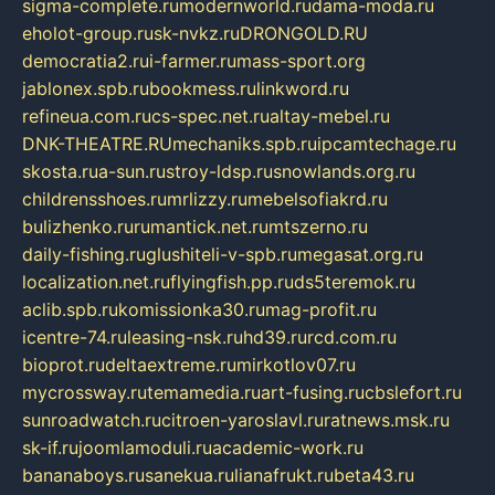
sigma-complete.ru
modernworld.ru
dama-moda.ru
eholot-group.ru
sk-nvkz.ru
DRONGOLD.RU
democratia2.ru
i-farmer.ru
mass-sport.org
jablonex.spb.ru
bookmess.ru
linkword.ru
refineua.com.ru
cs-spec.net.ru
altay-mebel.ru
DNK-THEATRE.RU
mechaniks.spb.ru
ipcamtechage.ru
skosta.ru
a-sun.ru
stroy-ldsp.ru
snowlands.org.ru
childrensshoes.ru
mrlizzy.ru
mebelsofiakrd.ru
bulizhenko.ru
rumantick.net.ru
mtszerno.ru
daily-fishing.ru
glushiteli-v-spb.ru
megasat.org.ru
localization.net.ru
flyingfish.pp.ru
ds5teremok.ru
aclib.spb.ru
komissionka30.ru
mag-profit.ru
icentre-74.ru
leasing-nsk.ru
hd39.ru
rcd.com.ru
bioprot.ru
deltaextreme.ru
mirkotlov07.ru
mycrossway.ru
temamedia.ru
art-fusing.ru
cbslefort.ru
sunroadwatch.ru
citroen-yaroslavl.ru
ratnews.msk.ru
sk-if.ru
joomlamoduli.ru
academic-work.ru
bananaboys.ru
sanekua.ru
lianafrukt.ru
beta43.ru