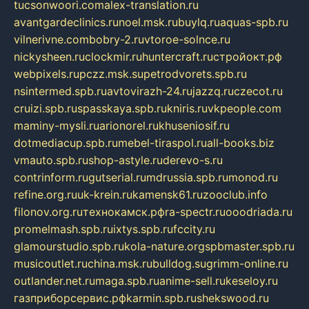
tucsonwoori.com
alex-translation.ru
avantgardeclinics.ru
noel.msk.ru
buylq.ru
aquas-spb.ru
vilnerivne.com
bobry-2.ru
vtoroe-solnce.ru
nickysheen.ru
clockmir.ru
huntercraft.ru
стройокт.рф
webpixels.ru
pczz.msk.su
petrodvorets.spb.ru
nsintermed.spb.ru
avtovirazh-24.ru
jazzq.ru
czecot.ru
cruizi.spb.ru
spasskaya.spb.ru
kniris.ru
vkpeople.com
maminy-mysli.ru
arionorel.ru
khuseniosif.ru
dotmediacup.spb.ru
mebel-tiraspol.ru
all-books.biz
vmauto.spb.ru
shop-astyle.ru
derevo-s.ru
contrinform.ru
gutserial.ru
mdrussia.spb.ru
monod.ru
refine.org.ru
uk-krein.ru
kamensk61.ru
zooclub.info
filonov.org.ru
технокамск.рф
ra-spectr.ru
ooodriada.ru
promelmash.spb.ru
ixtys.spb.ru
fccity.ru
glamourstudio.spb.ru
kola-nature.org
spbmaster.spb.ru
musicoutlet.ru
china.msk.ru
bulldog.su
grimm-online.ru
outlander.net.ru
maga.spb.ru
anime-sell.ru
keseloy.ru
газприборсервис.рф
karmin.spb.ru
shekswood.ru