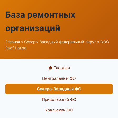
База ремонтных
организаций
Главная
»
Северо-Западный федеральный округ
» ООО
Roof House
🏠 Главная
Центральный ФО
Северо-Западный ФО
Приволжский ФО
Уральский ФО