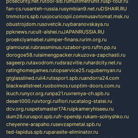
pcsecurity.net.ru
tool-sib.ru
multimetrunit.ru
sp-tour.ru
fan-cs.ru
santeh-russia.ru
symbian9.net.ru
DSHAIR.RU
tmmotors.spb.ru
xjocuricopii.com
musavtomat.msk.ru
obustrojdom.ru
sovetcik.ru
ybaranovskaya.ru
ppknews.ru
cult-alshei.ru
JAPANRUSSIA.RU
proekciyamebel.ru
imper-finans.ru
rim.org.ru
glamourai.ru
brassminus.ru
zabor-pro.ru
ftn.pp.ru
dorogoe58.ru
laimengpacker.ru
kuzova-zapchasti.ru
sageerp.ru
taxodrom.ru
dsrazvitie.ru
hardcity.net.ru
ratinghomegames.ru
topservice25.ru
gubernyan.ru
gtglasslined.ru
ii4.ru
tssport.spb.ru
andorra24.com
blackwallstreet.ru
oboimos.ru
optim-doors.com.ru
ikuch.ru
nycr.org.ru
npa21.ru
vremya-ch.spb.ru
desert000.ru
ivtorgi.ru
ifiori.ru
catalog-statei.ru
dcv.org.ru
spetsmaster174.ru
ipkameryhiseeu.ru
dum26.ru
ruspol.spb.ru
fr-opendp.ru
kam-solnyshko.ru
cheyenne-arapaho.ru
sevzapmetal.spb.ru
ted-lapidus.spb.ru
parasite-eliminator.ru