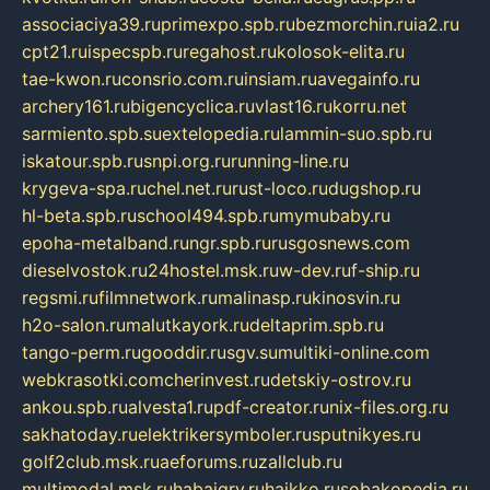
associaciya39.ru
primexpo.spb.ru
bezmorchin.ru
ia2.ru
cpt21.ru
ispecspb.ru
regahost.ru
kolosok-elita.ru
tae-kwon.ru
consrio.com.ru
insiam.ru
avegainfo.ru
archery161.ru
bigencyclica.ru
vlast16.ru
korru.net
sarmiento.spb.su
extelopedia.ru
lammin-suo.spb.ru
iskatour.spb.ru
snpi.org.ru
running-line.ru
krygeva-spa.ru
chel.net.ru
rust-loco.ru
dugshop.ru
hl-beta.spb.ru
school494.spb.ru
mymubaby.ru
epoha-metalband.ru
ngr.spb.ru
rusgosnews.com
dieselvostok.ru
24hostel.msk.ru
w-dev.ru
f-ship.ru
regsmi.ru
filmnetwork.ru
malinasp.ru
kinosvin.ru
h2o-salon.ru
malutkayork.ru
deltaprim.spb.ru
tango-perm.ru
gooddir.ru
sgv.su
multiki-online.com
webkrasotki.com
cherinvest.ru
detskiy-ostrov.ru
ankou.spb.ru
alvesta1.ru
pdf-creator.ru
nix-files.org.ru
sakhatoday.ru
elektrikersymboler.ru
sputnikyes.ru
golf2club.msk.ru
aeforums.ru
zallclub.ru
multimodal.msk.ru
habaigry.ru
haikko.ru
sobakopedia.ru