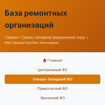
База ремонтных
организаций
Главная
»
Северо-Западный федеральный округ
»
Мастерская АрхПро Инженерия
🏠 Главная
Центральный ФО
Северо-Западный ФО
Приволжский ФО
Уральский ФО