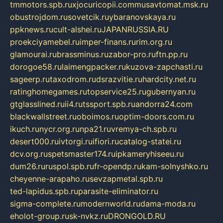
tmmotors.spb.ru
xjocuricopii.com
musavtomat.msk.ru
obustrojdom.ru
sovetcik.ru
ybaranovskaya.ru
ppknews.ru
cult-alshei.ru
JAPANRUSSIA.RU
proekciyamebel.ru
imper-finans.ru
rim.org.ru
glamourai.ru
brassminus.ru
zabor-pro.ru
ftn.pp.ru
dorogoe58.ru
laimengpacker.ru
kuzova-zapchasti.ru
sageerp.ru
taxodrom.ru
dsrazvitie.ru
hardcity.net.ru
ratinghomegames.ru
topservice25.ru
gubernyan.ru
gtglasslined.ru
ii4.ru
tssport.spb.ru
andorra24.com
blackwallstreet.ru
oboimos.ru
optim-doors.com.ru
ikuch.ru
nycr.org.ru
npa21.ru
vremya-ch.spb.ru
desert000.ru
ivtorgi.ru
ifiori.ru
catalog-statei.ru
dcv.org.ru
spetsmaster174.ru
ipkameryhiseeu.ru
dum26.ru
ruspol.spb.ru
fr-opendp.ru
kam-solnyshko.ru
cheyenne-arapaho.ru
sevzapmetal.spb.ru
ted-lapidus.spb.ru
parasite-eliminator.ru
sigma-complete.ru
modernworld.ru
dama-moda.ru
eholot-group.ru
sk-nvkz.ru
DRONGOLD.RU