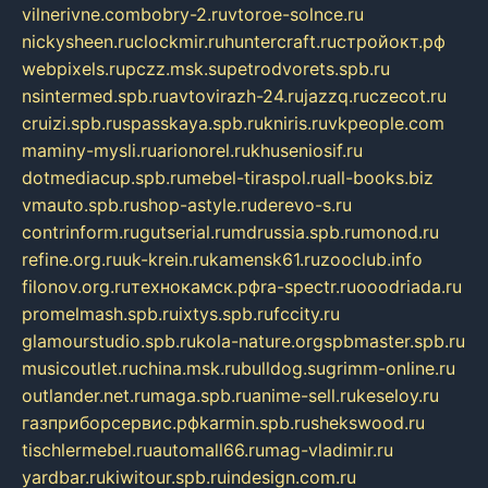
vilnerivne.com
bobry-2.ru
vtoroe-solnce.ru
nickysheen.ru
clockmir.ru
huntercraft.ru
стройокт.рф
webpixels.ru
pczz.msk.su
petrodvorets.spb.ru
nsintermed.spb.ru
avtovirazh-24.ru
jazzq.ru
czecot.ru
cruizi.spb.ru
spasskaya.spb.ru
kniris.ru
vkpeople.com
maminy-mysli.ru
arionorel.ru
khuseniosif.ru
dotmediacup.spb.ru
mebel-tiraspol.ru
all-books.biz
vmauto.spb.ru
shop-astyle.ru
derevo-s.ru
contrinform.ru
gutserial.ru
mdrussia.spb.ru
monod.ru
refine.org.ru
uk-krein.ru
kamensk61.ru
zooclub.info
filonov.org.ru
технокамск.рф
ra-spectr.ru
ooodriada.ru
promelmash.spb.ru
ixtys.spb.ru
fccity.ru
glamourstudio.spb.ru
kola-nature.org
spbmaster.spb.ru
musicoutlet.ru
china.msk.ru
bulldog.su
grimm-online.ru
outlander.net.ru
maga.spb.ru
anime-sell.ru
keseloy.ru
газприборсервис.рф
karmin.spb.ru
shekswood.ru
tischlermebel.ru
automall66.ru
mag-vladimir.ru
yardbar.ru
kiwitour.spb.ru
indesign.com.ru