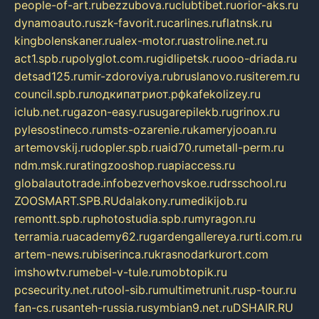
people-of-art.ru
bezzubova.ru
clubtibet.ru
orior-aks.ru
dynamoauto.ru
szk-favorit.ru
carlines.ru
flatnsk.ru
kingbolenskaner.ru
alex-motor.ru
astroline.net.ru
act1.spb.ru
polyglot.com.ru
gidlipetsk.ru
ooo-driada.ru
detsad125.ru
mir-zdoroviya.ru
bruslanovo.ru
siterem.ru
council.spb.ru
лодкипатриот.рф
kafekolizey.ru
iclub.net.ru
gazon-easy.ru
sugarepilekb.ru
grinox.ru
pylesostineco.ru
msts-ozarenie.ru
kameryjooan.ru
artemovskij.ru
dopler.spb.ru
aid70.ru
metall-perm.ru
ndm.msk.ru
ratingzooshop.ru
apiaccess.ru
globalautotrade.info
bezverhovskoe.ru
drsschool.ru
ZOOSMART.SPB.RU
dalakony.ru
medikijob.ru
remontt.spb.ru
photostudia.spb.ru
myragon.ru
terramia.ru
academy62.ru
gardengallereya.ru
rti.com.ru
artem-news.ru
biserinca.ru
krasnodarkurort.com
imshowtv.ru
mebel-v-tule.ru
mobtopik.ru
pcsecurity.net.ru
tool-sib.ru
multimetrunit.ru
sp-tour.ru
fan-cs.ru
santeh-russia.ru
symbian9.net.ru
DSHAIR.RU