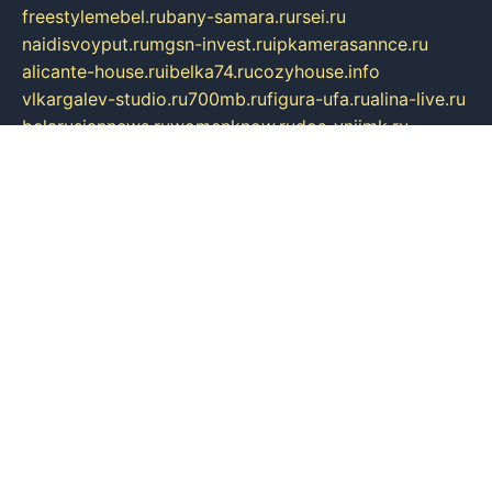
freestylemebel.ru
bany-samara.ru
rsei.ru
naidisvoyput.ru
mgsn-invest.ru
ipkamerasannce.ru
alicante-house.ru
ibelka74.ru
cozyhouse.info
vlkargalev-studio.ru
700mb.ru
figura-ufa.ru
alina-live.ru
belarusiannews.ru
womenknow.ru
dos-vniimk.ru
sega.net.ru
dv.net.ru
phenomenonsofhistory.com
telesputnik.net.ru
wall.pp.ru
pylesosroidmi.ru
gtc-clan.ru
cligs.ru
bibikazap.ru
popova.org.ru
netwhistler.spb.ru
bellvil.ru
bonzon.ru
iss-vladik.ru
defiparis.net.ru
las-gryzas.ru
amku.ru
electednews.spb.ru
feather.org.ru
spar72.ru
tankiigri.ru
dominus.com.ru
ibtree.ru
sanykool.pp.ru
unixlib.org.ru
menatep.spb.ru
gartenterrassen.ru
printeka.ru
skvozilka.com.ru
parkovka-pub.ru
lovemobi.ru
art-ru.ru
emulatorz.com.ru
alucomp.com.ru
tatforum.com.ru
alternativa-profi.ru
dermakler.ru
artsurvey.ru
aredir.ru
khimspas.ru
centr-maxi.ru
2018r.ru
bort-stomer-defort.ru
professional2.ru
gibsons.ru