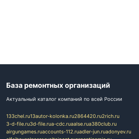
База ремонтных организаций
Актуальный каталог компаний по всей России
133chel.ru
13autor-kolonka.ru
2864420.ru
2rich.ru
3-d-file.ru
3d-file.ru
a-cdc.ru
aalse.ru
a380club.ru
airgungames.ru
accounts-112.ru
adler-jun.ru
adonyev.ru