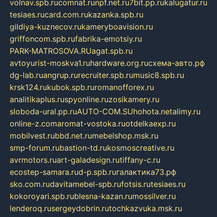
volnav.spb.ru
comnat.ru
npf.net.ru
7bit.pp.ru
kalugatur.ru
tesiaes.ru
card.com.ru
kazanka.spb.ru
gildiya-kuznecov.ru
kameryboavision.ru
griffoncom.spb.ru
fabrika-emotsiy.ru
PARK-MATROSOVA.RU
agat.spb.ru
avtoyurist-moskva1.ru
hardware.org.ru
схема-авто.рф
dg-lab.ru
angrup.ru
recruiter.spb.ru
music8.spb.ru
krsk124.ru
kubok.spb.ru
romanofforex.ru
analitikaplus.ru
spyonline.ru
zosikamery.ru
sloboda-ural.pp.ru
AUTO-COM.SU
hohota.net
alimy.ru
online-z.com
aromat-vostoka.ru
otdelkaexp.ru
mobilvest.ru
bbd.net.ru
mebelshop.msk.ru
smp-forum.ru
bastion-td.ru
kosmoscreative.ru
avrmotors.ru
art-galadesign.ru
tiffany-c.ru
ecostep-samara.ru
d-p.spb.ru
галактика73.рф
sko.com.ru
davitamebel-spb.ru
fotsis.ru
tesiaes.ru
kokoroyari.spb.ru
blesna-kazan.ru
mossilver.ru
lenderoq.ru
sergeydobrin.ru
tochkazvuka.msk.ru