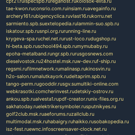
cpt21.ru
ispecspb.ru
regahost.ru
kolosok-elita.ru
tae-kwon.ru
consrio.com.ru
insiam.ru
avegainfo.ru
archery161.ru
bigencyclica.ru
vlast16.ru
korru.net
sarmiento.spb.su
extelopedia.ru
lammin-suo.spb.ru
iskatour.spb.ru
snpi.org.ru
running-line.ru
krygeva-spa.ru
chel.net.ru
rust-loco.ru
dugshop.ru
hl-beta.spb.ru
school494.spb.ru
mymubaby.ru
epoha-metalband.ru
ngr.spb.ru
rusgosnews.com
dieselvostok.ru
24hostel.msk.ru
w-dev.ru
f-ship.ru
regsmi.ru
filmnetwork.ru
malinasp.ru
kinosvin.ru
h2o-salon.ru
malutkayork.ru
deltaprim.spb.ru
tango-perm.ru
gooddir.ru
sgv.su
multiki-online.com
webkrasotki.com
cherinvest.ru
detskiy-ostrov.ru
ankou.spb.ru
alvesta1.ru
pdf-creator.ru
nix-files.org.ru
sakhatoday.ru
elektrikersymboler.ru
sputnikyes.ru
golf2club.msk.ru
aeforums.ru
zallclub.ru
multimodal.msk.ru
habaigry.ru
haikko.ru
sobakopedia.ru
isz-fest.ru
ewnc.info
screensaver-clock.net.ru