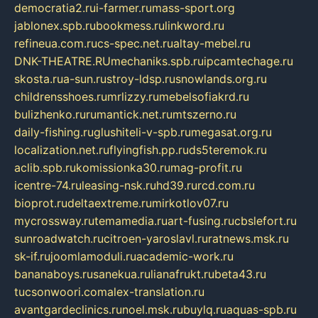
democratia2.ru
i-farmer.ru
mass-sport.org
jablonex.spb.ru
bookmess.ru
linkword.ru
refineua.com.ru
cs-spec.net.ru
altay-mebel.ru
DNK-THEATRE.RU
mechaniks.spb.ru
ipcamtechage.ru
skosta.ru
a-sun.ru
stroy-ldsp.ru
snowlands.org.ru
childrensshoes.ru
mrlizzy.ru
mebelsofiakrd.ru
bulizhenko.ru
rumantick.net.ru
mtszerno.ru
daily-fishing.ru
glushiteli-v-spb.ru
megasat.org.ru
localization.net.ru
flyingfish.pp.ru
ds5teremok.ru
aclib.spb.ru
komissionka30.ru
mag-profit.ru
icentre-74.ru
leasing-nsk.ru
hd39.ru
rcd.com.ru
bioprot.ru
deltaextreme.ru
mirkotlov07.ru
mycrossway.ru
temamedia.ru
art-fusing.ru
cbslefort.ru
sunroadwatch.ru
citroen-yaroslavl.ru
ratnews.msk.ru
sk-if.ru
joomlamoduli.ru
academic-work.ru
bananaboys.ru
sanekua.ru
lianafrukt.ru
beta43.ru
tucsonwoori.com
alex-translation.ru
avantgardeclinics.ru
noel.msk.ru
buylq.ru
aquas-spb.ru