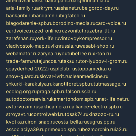
alfeihavsalnassr.ru
altaipant.ru
argentinamia.ru
aria-family.ru
arkrym.ru
ashanet.ru
belgorod-day.ru
bankaribi.ru
bandamn.ru
bigfatcc.ru
blagodarenie-spb.ru
borodino-media.ru
card-voice.ru
cardvoice.ru
zed-online.ru
zvonitut.ru
zebra-tlt.ru
zarafshan.ru
york-life.ru
vintovoykompressor.ru
vladivostok-map.ru
vlknrussia.ru
wasabi-shop.ru
webamator.ru
zaryna.ru
youtubefree.ru
x-ton.ru
trade-farm.ru
tajuncos.ru
taksu.ru
tor-lyubov-i-grom.ru
spayderhed-2022.ru
splclub.ru
stoppamedia.ru
snow-guard.ru
slovar-ivrit.ru
cleanmedicine.ru
shkurki-karakulya.ru
kanotiforet.spb.ru
tutmassage.ru
ecolog.org.ru
praga.spb.ru
falcorussia.ru
autodoctorservis.ru
kamertondom.spb.ru
net-life.net.ru
avto-vozim.ru
sakhcamera.ru
alliance-electro.spb.ru
stroyavt.ru
controlweb1.ru
tdsak74.ru
kinzozo-ru.ru
kvotka.ru
iron-snab.ru
costa-bella.ru
eugrus.pp.ru
associaciya39.ru
primexpo.spb.ru
bezmorchin.ru
ia2.ru