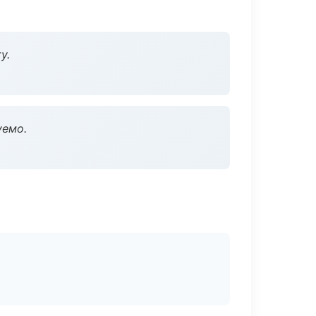
у.
уемо.