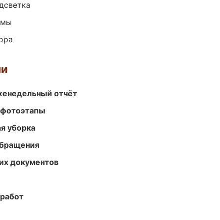
одсветка
емы
ора
ми
женедельный отчёт
 фотоэтапы
ая уборка
обращения
их документов
 работ