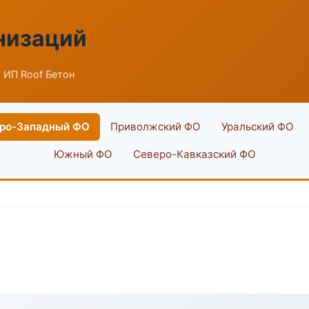
низаций
 ИП Roof Бетон
ро-Западный ФО
Приволжский ФО
Уральский ФО
Южный ФО
Северо-Кавказский ФО