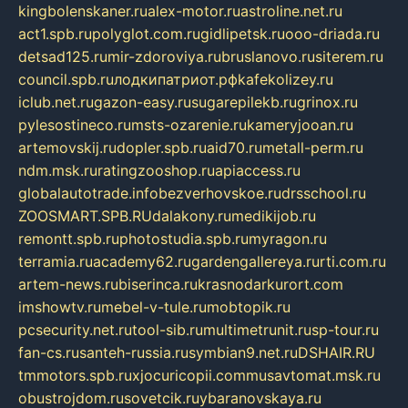
kingbolenskaner.ru
alex-motor.ru
astroline.net.ru
act1.spb.ru
polyglot.com.ru
gidlipetsk.ru
ooo-driada.ru
detsad125.ru
mir-zdoroviya.ru
bruslanovo.ru
siterem.ru
council.spb.ru
лодкипатриот.рф
kafekolizey.ru
iclub.net.ru
gazon-easy.ru
sugarepilekb.ru
grinox.ru
pylesostineco.ru
msts-ozarenie.ru
kameryjooan.ru
artemovskij.ru
dopler.spb.ru
aid70.ru
metall-perm.ru
ndm.msk.ru
ratingzooshop.ru
apiaccess.ru
globalautotrade.info
bezverhovskoe.ru
drsschool.ru
ZOOSMART.SPB.RU
dalakony.ru
medikijob.ru
remontt.spb.ru
photostudia.spb.ru
myragon.ru
terramia.ru
academy62.ru
gardengallereya.ru
rti.com.ru
artem-news.ru
biserinca.ru
krasnodarkurort.com
imshowtv.ru
mebel-v-tule.ru
mobtopik.ru
pcsecurity.net.ru
tool-sib.ru
multimetrunit.ru
sp-tour.ru
fan-cs.ru
santeh-russia.ru
symbian9.net.ru
DSHAIR.RU
tmmotors.spb.ru
xjocuricopii.com
musavtomat.msk.ru
obustrojdom.ru
sovetcik.ru
ybaranovskaya.ru