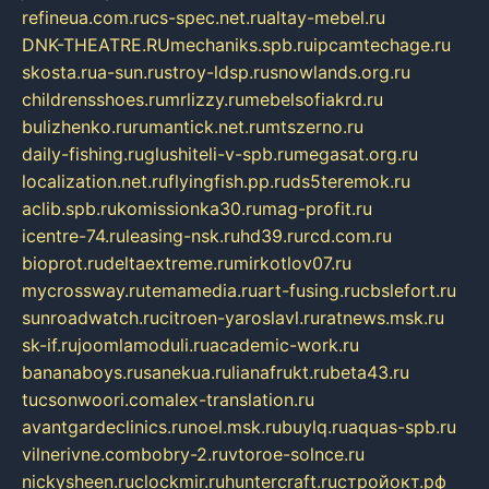
refineua.com.ru
cs-spec.net.ru
altay-mebel.ru
DNK-THEATRE.RU
mechaniks.spb.ru
ipcamtechage.ru
skosta.ru
a-sun.ru
stroy-ldsp.ru
snowlands.org.ru
childrensshoes.ru
mrlizzy.ru
mebelsofiakrd.ru
bulizhenko.ru
rumantick.net.ru
mtszerno.ru
daily-fishing.ru
glushiteli-v-spb.ru
megasat.org.ru
localization.net.ru
flyingfish.pp.ru
ds5teremok.ru
aclib.spb.ru
komissionka30.ru
mag-profit.ru
icentre-74.ru
leasing-nsk.ru
hd39.ru
rcd.com.ru
bioprot.ru
deltaextreme.ru
mirkotlov07.ru
mycrossway.ru
temamedia.ru
art-fusing.ru
cbslefort.ru
sunroadwatch.ru
citroen-yaroslavl.ru
ratnews.msk.ru
sk-if.ru
joomlamoduli.ru
academic-work.ru
bananaboys.ru
sanekua.ru
lianafrukt.ru
beta43.ru
tucsonwoori.com
alex-translation.ru
avantgardeclinics.ru
noel.msk.ru
buylq.ru
aquas-spb.ru
vilnerivne.com
bobry-2.ru
vtoroe-solnce.ru
nickysheen.ru
clockmir.ru
huntercraft.ru
стройокт.рф