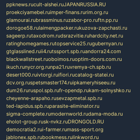
ppknews.ru
cult-alshei.ru
JAPANRUSSIA.RU
proekciyamebel.ru
imper-finans.ru
rim.org.ru
glamourai.ru
brassminus.ru
zabor-pro.ru
ftn.pp.ru
dorogoe58.ru
laimengpacker.ru
kuzova-zapchasti.ru
sageerp.ru
taxodrom.ru
dsrazvitie.ru
hardcity.net.ru
ratinghomegames.ru
topservice25.ru
gubernyan.ru
gtglasslined.ru
ii4.ru
tssport.spb.ru
andorra24.com
blackwallstreet.ru
oboimos.ru
optim-doors.com.ru
ikuch.ru
nycr.org.ru
npa21.ru
vremya-ch.spb.ru
desert000.ru
ivtorgi.ru
ifiori.ru
catalog-statei.ru
dcv.org.ru
spetsmaster174.ru
ipkameryhiseeu.ru
dum26.ru
ruspol.spb.ru
fr-opendp.ru
kam-solnyshko.ru
cheyenne-arapaho.ru
sevzapmetal.spb.ru
ted-lapidus.spb.ru
parasite-eliminator.ru
sigma-complete.ru
modernworld.ru
dama-moda.ru
eholot-group.ru
sk-nvkz.ru
DRONGOLD.RU
democratia2.ru
i-farmer.ru
mass-sport.org
jablonex.spb.ru
bookmess.ru
linkword.ru