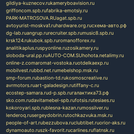
gildiya-kuznecov.ru
kameryboavision.ru
griffoncom.spb.ru
fabrika-emotsiy.ru
PARK-MATROSOVA.RU
agat.spb.ru
avtoyurist-moskva1.ru
hardware.org.ru
схема-авто.рф
dg-lab.ru
angrup.ru
recruiter.spb.ru
music8.spb.ru
krsk124.ru
kubok.spb.ru
romanofforex.ru
analitikaplus.ru
spyonline.ru
zosikamery.ru
sloboda-ural.pp.ru
AUTO-COM.SU
hohota.net
alimy.ru
online-z.com
aromat-vostoka.ru
otdelkaexp.ru
mobilvest.ru
bbd.net.ru
mebelshop.msk.ru
smp-forum.ru
bastion-td.ru
kosmoscreative.ru
avrmotors.ru
art-galadesign.ru
tiffany-c.ru
ecostep-samara.ru
d-p.spb.ru
галактика73.рф
sko.com.ru
davitamebel-spb.ru
fotsis.ru
tesiaes.ru
kokoroyari.spb.ru
blesna-kazan.ru
mossilver.ru
lenderoq.ru
sergeydobrin.ru
tochkazvuka.msk.ru
people-of-art.ru
bezzubova.ru
clubtibet.ru
orior-aks.ru
dynamoauto.ru
szk-favorit.ru
carlines.ru
flatnsk.ru