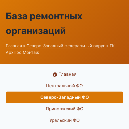
База ремонтных
организаций
Главная
»
Северо-Западный федеральный округ
» ГК
АрхПро Монтаж
🏠 Главная
Центральный ФО
Северо-Западный ФО
Приволжский ФО
Уральский ФО