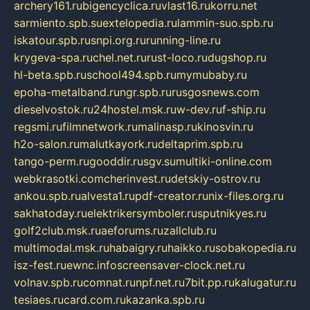
archery161.ru
bigencyclica.ru
vlast16.ru
korru.net
sarmiento.spb.su
extelopedia.ru
lammin-suo.spb.ru
iskatour.spb.ru
snpi.org.ru
running-line.ru
krygeva-spa.ru
chel.net.ru
rust-loco.ru
dugshop.ru
hl-beta.spb.ru
school494.spb.ru
mymubaby.ru
epoha-metalband.ru
ngr.spb.ru
rusgosnews.com
dieselvostok.ru
24hostel.msk.ru
w-dev.ru
f-ship.ru
regsmi.ru
filmnetwork.ru
malinasp.ru
kinosvin.ru
h2o-salon.ru
malutkayork.ru
deltaprim.spb.ru
tango-perm.ru
gooddir.ru
sgv.su
multiki-online.com
webkrasotki.com
cherinvest.ru
detskiy-ostrov.ru
ankou.spb.ru
alvesta1.ru
pdf-creator.ru
nix-files.org.ru
sakhatoday.ru
elektrikersymboler.ru
sputnikyes.ru
golf2club.msk.ru
aeforums.ru
zallclub.ru
multimodal.msk.ru
habaigry.ru
haikko.ru
sobakopedia.ru
isz-fest.ru
ewnc.info
screensaver-clock.net.ru
volnav.spb.ru
comnat.ru
npf.net.ru
7bit.pp.ru
kalugatur.ru
tesiaes.ru
card.com.ru
kazanka.spb.ru