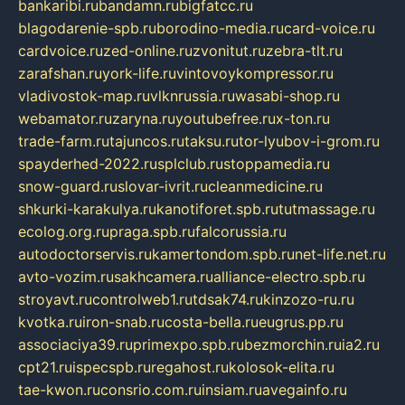
bankaribi.ru
bandamn.ru
bigfatcc.ru
blagodarenie-spb.ru
borodino-media.ru
card-voice.ru
cardvoice.ru
zed-online.ru
zvonitut.ru
zebra-tlt.ru
zarafshan.ru
york-life.ru
vintovoykompressor.ru
vladivostok-map.ru
vlknrussia.ru
wasabi-shop.ru
webamator.ru
zaryna.ru
youtubefree.ru
x-ton.ru
trade-farm.ru
tajuncos.ru
taksu.ru
tor-lyubov-i-grom.ru
spayderhed-2022.ru
splclub.ru
stoppamedia.ru
snow-guard.ru
slovar-ivrit.ru
cleanmedicine.ru
shkurki-karakulya.ru
kanotiforet.spb.ru
tutmassage.ru
ecolog.org.ru
praga.spb.ru
falcorussia.ru
autodoctorservis.ru
kamertondom.spb.ru
net-life.net.ru
avto-vozim.ru
sakhcamera.ru
alliance-electro.spb.ru
stroyavt.ru
controlweb1.ru
tdsak74.ru
kinzozo-ru.ru
kvotka.ru
iron-snab.ru
costa-bella.ru
eugrus.pp.ru
associaciya39.ru
primexpo.spb.ru
bezmorchin.ru
ia2.ru
cpt21.ru
ispecspb.ru
regahost.ru
kolosok-elita.ru
tae-kwon.ru
consrio.com.ru
insiam.ru
avegainfo.ru