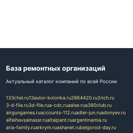
База ремонтных организаций
Актуальный каталог компаний по всей России
133chel.ru
13autor-kolonka.ru
2864420.ru
2rich.ru
3-d-file.ru
3d-file.ru
a-cdc.ru
aalse.ru
a380club.ru
airgungames.ru
accounts-112.ru
adler-jun.ru
adonyev.ru
alfeihavsalnassr.ru
altaipant.ru
argentinamia.ru
aria-family.ru
arkrym.ru
ashanet.ru
belgorod-day.ru