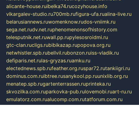
alicante-house.ru
ibelka74.ru
cozyhouse.info
vlkargalev-studio.ru
700mb.ru
figura-ufa.ru
alina-live.ru
belarusiannews.ru
womenknow.ru
dos-vniimk.ru
sega.net.ru
dv.net.ru
phenomenonsofhistory.com
telesputnik.net.ru
wall.pp.ru
pylesosroidmi.ru
gtc-clan.ru
cligs.ru
bibikazap.ru
popova.org.ru
netwhistler.spb.ru
bellvil.ru
bonzon.ru
iss-vladik.ru
defiparis.net.ru
las-gryzas.ru
amku.ru
electednews.spb.ru
feather.org.ru
spar72.ru
tankiigri.ru
dominus.com.ru
ibtree.ru
sanykool.pp.ru
unixlib.org.ru
menatep.spb.ru
gartenterrassen.ru
printeka.ru
skvozilka.com.ru
parkovka-pub.ru
lovemobi.ru
art-ru.ru
emulatorz.com.ru
alucomp.com.ru
tatforum.com.ru
alternativa-profi.ru
dermakler.ru
artsurvey.ru
aredir.ru
khimspas.ru
centr-maxi.ru
2018r.ru
bort-stomer-defort.ru
professional2.ru
gibsons.ru
artselena.ru
art-pilot.ru
ingredient.spb.ru
npfpolimer.spb.ru
argentum.spb.ru
hom-edu.ru