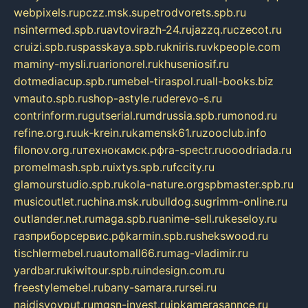
webpixels.ru
pczz.msk.su
petrodvorets.spb.ru
nsintermed.spb.ru
avtovirazh-24.ru
jazzq.ru
czecot.ru
cruizi.spb.ru
spasskaya.spb.ru
kniris.ru
vkpeople.com
maminy-mysli.ru
arionorel.ru
khuseniosif.ru
dotmediacup.spb.ru
mebel-tiraspol.ru
all-books.biz
vmauto.spb.ru
shop-astyle.ru
derevo-s.ru
contrinform.ru
gutserial.ru
mdrussia.spb.ru
monod.ru
refine.org.ru
uk-krein.ru
kamensk61.ru
zooclub.info
filonov.org.ru
технокамск.рф
ra-spectr.ru
ooodriada.ru
promelmash.spb.ru
ixtys.spb.ru
fccity.ru
glamourstudio.spb.ru
kola-nature.org
spbmaster.spb.ru
musicoutlet.ru
china.msk.ru
bulldog.su
grimm-online.ru
outlander.net.ru
maga.spb.ru
anime-sell.ru
keseloy.ru
газприборсервис.рф
karmin.spb.ru
shekswood.ru
tischlermebel.ru
automall66.ru
mag-vladimir.ru
yardbar.ru
kiwitour.spb.ru
indesign.com.ru
freestylemebel.ru
bany-samara.ru
rsei.ru
naidisvoyput.ru
mgsn-invest.ru
ipkamerasannce.ru