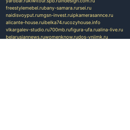
yardbar.ru
kiwitour.spb.ru
indesign.com.ru
freestylemebel.ru
bany-samara.ru
rsei.ru
naidisvoyput.ru
mgsn-invest.ru
ipkamerasannce.ru
alicante-house.ru
ibelka74.ru
cozyhouse.info
vlkargalev-studio.ru
700mb.ru
figura-ufa.ru
alina-live.ru
belarusiannews.ru
womenknow.ru
dos-vniimk.ru
sega.net.ru
dv.net.ru
phenomenonsofhistory.com
telesputnik.net.ru
wall.pp.ru
pylesosroidmi.ru
gtc-clan.ru
cligs.ru
bibikazap.ru
popova.org.ru
netwhistler.spb.ru
bellvil.ru
bonzon.ru
iss-vladik.ru
defiparis.net.ru
las-gryzas.ru
amku.ru
electednews.spb.ru
feather.org.ru
spar72.ru
tankiigri.ru
dominus.com.ru
ibtree.ru
sanykool.pp.ru
unixlib.org.ru
menatep.spb.ru
gartenterrassen.ru
printeka.ru
skvozilka.com.ru
parkovka-pub.ru
lovemobi.ru
art-ru.ru
emulatorz.com.ru
alucomp.com.ru
tatforum.com.ru
alternativa-profi.ru
dermakler.ru
artsurvey.ru
aredir.ru
khimspas.ru
centr-maxi.ru
2018r.ru