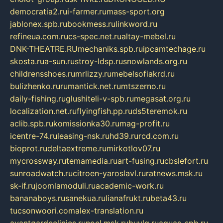
democratia2.ru
i-farmer.ru
mass-sport.org
jablonex.spb.ru
bookmess.ru
linkword.ru
refineua.com.ru
cs-spec.net.ru
altay-mebel.ru
DNK-THEATRE.RU
mechaniks.spb.ru
ipcamtechage.ru
skosta.ru
a-sun.ru
stroy-ldsp.ru
snowlands.org.ru
childrensshoes.ru
mrlizzy.ru
mebelsofiakrd.ru
bulizhenko.ru
rumantick.net.ru
mtszerno.ru
daily-fishing.ru
glushiteli-v-spb.ru
megasat.org.ru
localization.net.ru
flyingfish.pp.ru
ds5teremok.ru
aclib.spb.ru
komissionka30.ru
mag-profit.ru
icentre-74.ru
leasing-nsk.ru
hd39.ru
rcd.com.ru
bioprot.ru
deltaextreme.ru
mirkotlov07.ru
mycrossway.ru
temamedia.ru
art-fusing.ru
cbslefort.ru
sunroadwatch.ru
citroen-yaroslavl.ru
ratnews.msk.ru
sk-if.ru
joomlamoduli.ru
academic-work.ru
bananaboys.ru
sanekua.ru
lianafrukt.ru
beta43.ru
tucsonwoori.com
alex-translation.ru
avantgardeclinics.ru
noel.msk.ru
buylq.ru
aquas-spb.ru