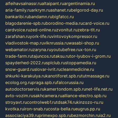
alfeihavsalnassr.ru
altaipant.ru
argentinamia.ru
aria-family.ru
arkrym.ru
ashanet.ru
belgorod-day.ru
bankaribi.ru
bandamn.ru
bigfatcc.ru
blagodarenie-spb.ru
borodino-media.ru
card-voice.ru
cardvoice.ru
zed-online.ru
zvonitut.ru
zebra-tlt.ru
zarafshan.ru
york-life.ru
vintovoykompressor.ru
vladivostok-map.ru
vlknrussia.ru
wasabi-shop.ru
webamator.ru
zaryna.ru
youtubefree.ru
x-ton.ru
trade-farm.ru
tajuncos.ru
taksu.ru
tor-lyubov-i-grom.ru
spayderhed-2022.ru
splclub.ru
stoppamedia.ru
snow-guard.ru
slovar-ivrit.ru
cleanmedicine.ru
shkurki-karakulya.ru
kanotiforet.spb.ru
tutmassage.ru
ecolog.org.ru
praga.spb.ru
falcorussia.ru
autodoctorservis.ru
kamertondom.spb.ru
net-life.net.ru
avto-vozim.ru
sakhcamera.ru
alliance-electro.spb.ru
stroyavt.ru
controlweb1.ru
tdsak74.ru
kinzozo-ru.ru
kvotka.ru
iron-snab.ru
costa-bella.ru
eugrus.pp.ru
associaciya39.ru
primexpo.spb.ru
bezmorchin.ru
ia2.ru