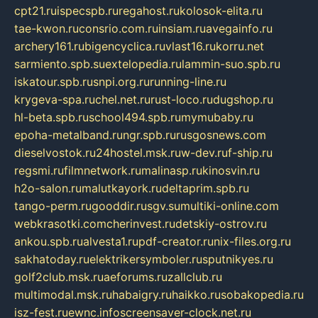
cpt21.ru
ispecspb.ru
regahost.ru
kolosok-elita.ru
tae-kwon.ru
consrio.com.ru
insiam.ru
avegainfo.ru
archery161.ru
bigencyclica.ru
vlast16.ru
korru.net
sarmiento.spb.su
extelopedia.ru
lammin-suo.spb.ru
iskatour.spb.ru
snpi.org.ru
running-line.ru
krygeva-spa.ru
chel.net.ru
rust-loco.ru
dugshop.ru
hl-beta.spb.ru
school494.spb.ru
mymubaby.ru
epoha-metalband.ru
ngr.spb.ru
rusgosnews.com
dieselvostok.ru
24hostel.msk.ru
w-dev.ru
f-ship.ru
regsmi.ru
filmnetwork.ru
malinasp.ru
kinosvin.ru
h2o-salon.ru
malutkayork.ru
deltaprim.spb.ru
tango-perm.ru
gooddir.ru
sgv.su
multiki-online.com
webkrasotki.com
cherinvest.ru
detskiy-ostrov.ru
ankou.spb.ru
alvesta1.ru
pdf-creator.ru
nix-files.org.ru
sakhatoday.ru
elektrikersymboler.ru
sputnikyes.ru
golf2club.msk.ru
aeforums.ru
zallclub.ru
multimodal.msk.ru
habaigry.ru
haikko.ru
sobakopedia.ru
isz-fest.ru
ewnc.info
screensaver-clock.net.ru