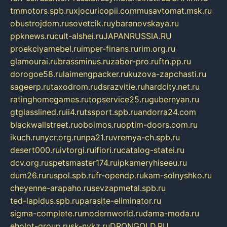
tmmotors.spb.ru
xjocuricopii.com
musavtomat.msk.ru
obustrojdom.ru
sovetcik.ru
ybaranovskaya.ru
ppknews.ru
cult-alshei.ru
JAPANRUSSIA.RU
proekciyamebel.ru
imper-finans.ru
rim.org.ru
glamourai.ru
brassminus.ru
zabor-pro.ru
ftn.pp.ru
dorogoe58.ru
laimengpacker.ru
kuzova-zapchasti.ru
sageerp.ru
taxodrom.ru
dsrazvitie.ru
hardcity.net.ru
ratinghomegames.ru
topservice25.ru
gubernyan.ru
gtglasslined.ru
ii4.ru
tssport.spb.ru
andorra24.com
blackwallstreet.ru
oboimos.ru
optim-doors.com.ru
ikuch.ru
nycr.org.ru
npa21.ru
vremya-ch.spb.ru
desert000.ru
ivtorgi.ru
ifiori.ru
catalog-statei.ru
dcv.org.ru
spetsmaster174.ru
ipkameryhiseeu.ru
dum26.ru
ruspol.spb.ru
fr-opendp.ru
kam-solnyshko.ru
cheyenne-arapaho.ru
sevzapmetal.spb.ru
ted-lapidus.spb.ru
parasite-eliminator.ru
sigma-complete.ru
modernworld.ru
dama-moda.ru
eholot-group.ru
sk-nvkz.ru
DRONGOLD.RU