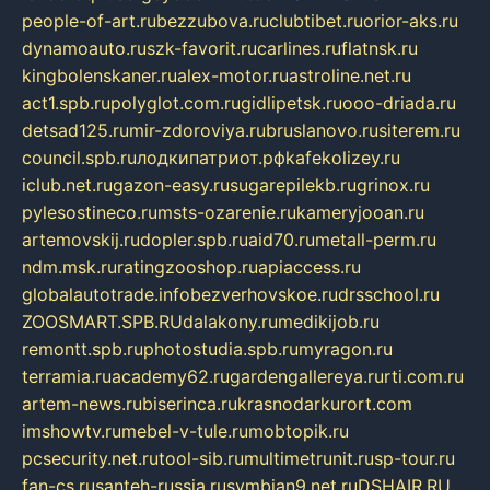
people-of-art.ru
bezzubova.ru
clubtibet.ru
orior-aks.ru
dynamoauto.ru
szk-favorit.ru
carlines.ru
flatnsk.ru
kingbolenskaner.ru
alex-motor.ru
astroline.net.ru
act1.spb.ru
polyglot.com.ru
gidlipetsk.ru
ooo-driada.ru
detsad125.ru
mir-zdoroviya.ru
bruslanovo.ru
siterem.ru
council.spb.ru
лодкипатриот.рф
kafekolizey.ru
iclub.net.ru
gazon-easy.ru
sugarepilekb.ru
grinox.ru
pylesostineco.ru
msts-ozarenie.ru
kameryjooan.ru
artemovskij.ru
dopler.spb.ru
aid70.ru
metall-perm.ru
ndm.msk.ru
ratingzooshop.ru
apiaccess.ru
globalautotrade.info
bezverhovskoe.ru
drsschool.ru
ZOOSMART.SPB.RU
dalakony.ru
medikijob.ru
remontt.spb.ru
photostudia.spb.ru
myragon.ru
terramia.ru
academy62.ru
gardengallereya.ru
rti.com.ru
artem-news.ru
biserinca.ru
krasnodarkurort.com
imshowtv.ru
mebel-v-tule.ru
mobtopik.ru
pcsecurity.net.ru
tool-sib.ru
multimetrunit.ru
sp-tour.ru
fan-cs.ru
santeh-russia.ru
symbian9.net.ru
DSHAIR.RU