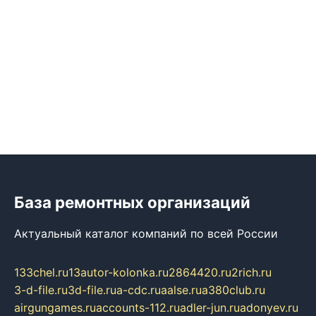
База ремонтных организаций
Актуальный каталог компаний по всей России
133chel.ru
13autor-kolonka.ru
2864420.ru
2rich.ru
3-d-file.ru
3d-file.ru
a-cdc.ru
aalse.ru
a380club.ru
airgungames.ru
accounts-112.ru
adler-jun.ru
adonyev.ru