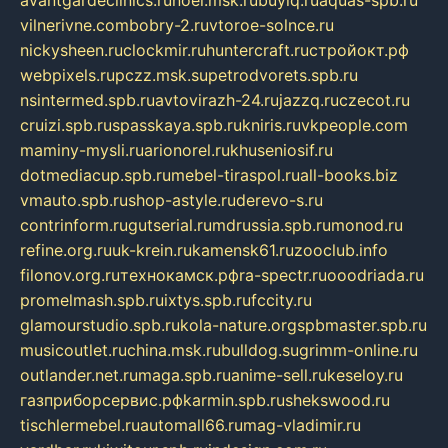
vilnerivne.com
bobry-2.ru
vtoroe-solnce.ru
nickysheen.ru
clockmir.ru
huntercraft.ru
стройокт.рф
webpixels.ru
pczz.msk.su
petrodvorets.spb.ru
nsintermed.spb.ru
avtovirazh-24.ru
jazzq.ru
czecot.ru
cruizi.spb.ru
spasskaya.spb.ru
kniris.ru
vkpeople.com
maminy-mysli.ru
arionorel.ru
khuseniosif.ru
dotmediacup.spb.ru
mebel-tiraspol.ru
all-books.biz
vmauto.spb.ru
shop-astyle.ru
derevo-s.ru
contrinform.ru
gutserial.ru
mdrussia.spb.ru
monod.ru
refine.org.ru
uk-krein.ru
kamensk61.ru
zooclub.info
filonov.org.ru
технокамск.рф
ra-spectr.ru
ooodriada.ru
promelmash.spb.ru
ixtys.spb.ru
fccity.ru
glamourstudio.spb.ru
kola-nature.org
spbmaster.spb.ru
musicoutlet.ru
china.msk.ru
bulldog.su
grimm-online.ru
outlander.net.ru
maga.spb.ru
anime-sell.ru
keseloy.ru
газприборсервис.рф
karmin.spb.ru
shekswood.ru
tischlermebel.ru
automall66.ru
mag-vladimir.ru