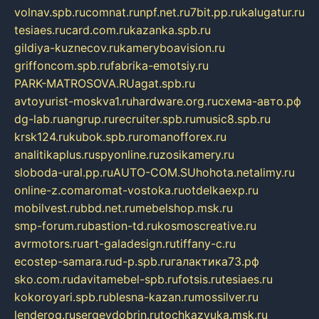
volnav.spb.ru
comnat.ru
npf.net.ru
7bit.pp.ru
kalugatur.ru
tesiaes.ru
card.com.ru
kazanka.spb.ru
gildiya-kuznecov.ru
kameryboavision.ru
griffoncom.spb.ru
fabrika-emotsiy.ru
PARK-MATROSOVA.RU
agat.spb.ru
avtoyurist-moskva1.ru
hardware.org.ru
схема-авто.рф
dg-lab.ru
angrup.ru
recruiter.spb.ru
music8.spb.ru
krsk124.ru
kubok.spb.ru
romanofforex.ru
analitikaplus.ru
spyonline.ru
zosikamery.ru
sloboda-ural.pp.ru
AUTO-COM.SU
hohota.net
alimy.ru
online-z.com
aromat-vostoka.ru
otdelkaexp.ru
mobilvest.ru
bbd.net.ru
mebelshop.msk.ru
smp-forum.ru
bastion-td.ru
kosmoscreative.ru
avrmotors.ru
art-galadesign.ru
tiffany-c.ru
ecostep-samara.ru
d-p.spb.ru
галактика73.рф
sko.com.ru
davitamebel-spb.ru
fotsis.ru
tesiaes.ru
kokoroyari.spb.ru
blesna-kazan.ru
mossilver.ru
lenderoq.ru
sergeydobrin.ru
tochkazvuka.msk.ru