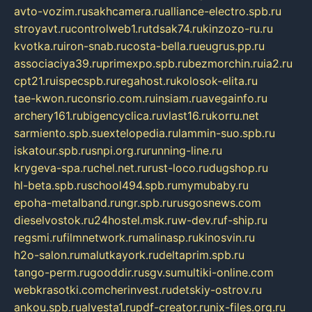
avto-vozim.ru
sakhcamera.ru
alliance-electro.spb.ru
stroyavt.ru
controlweb1.ru
tdsak74.ru
kinzozo-ru.ru
kvotka.ru
iron-snab.ru
costa-bella.ru
eugrus.pp.ru
associaciya39.ru
primexpo.spb.ru
bezmorchin.ru
ia2.ru
cpt21.ru
ispecspb.ru
regahost.ru
kolosok-elita.ru
tae-kwon.ru
consrio.com.ru
insiam.ru
avegainfo.ru
archery161.ru
bigencyclica.ru
vlast16.ru
korru.net
sarmiento.spb.su
extelopedia.ru
lammin-suo.spb.ru
iskatour.spb.ru
snpi.org.ru
running-line.ru
krygeva-spa.ru
chel.net.ru
rust-loco.ru
dugshop.ru
hl-beta.spb.ru
school494.spb.ru
mymubaby.ru
epoha-metalband.ru
ngr.spb.ru
rusgosnews.com
dieselvostok.ru
24hostel.msk.ru
w-dev.ru
f-ship.ru
regsmi.ru
filmnetwork.ru
malinasp.ru
kinosvin.ru
h2o-salon.ru
malutkayork.ru
deltaprim.spb.ru
tango-perm.ru
gooddir.ru
sgv.su
multiki-online.com
webkrasotki.com
cherinvest.ru
detskiy-ostrov.ru
ankou.spb.ru
alvesta1.ru
pdf-creator.ru
nix-files.org.ru