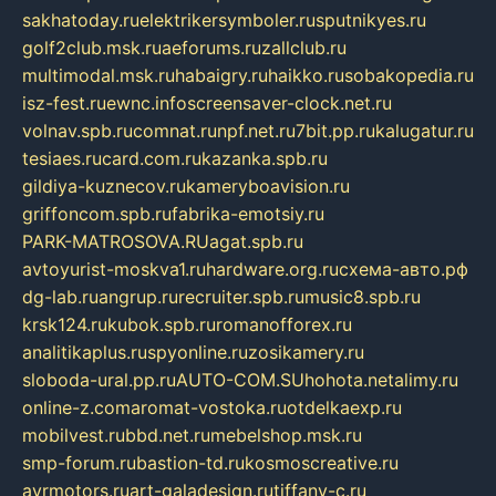
sakhatoday.ru
elektrikersymboler.ru
sputnikyes.ru
golf2club.msk.ru
aeforums.ru
zallclub.ru
multimodal.msk.ru
habaigry.ru
haikko.ru
sobakopedia.ru
isz-fest.ru
ewnc.info
screensaver-clock.net.ru
volnav.spb.ru
comnat.ru
npf.net.ru
7bit.pp.ru
kalugatur.ru
tesiaes.ru
card.com.ru
kazanka.spb.ru
gildiya-kuznecov.ru
kameryboavision.ru
griffoncom.spb.ru
fabrika-emotsiy.ru
PARK-MATROSOVA.RU
agat.spb.ru
avtoyurist-moskva1.ru
hardware.org.ru
схема-авто.рф
dg-lab.ru
angrup.ru
recruiter.spb.ru
music8.spb.ru
krsk124.ru
kubok.spb.ru
romanofforex.ru
analitikaplus.ru
spyonline.ru
zosikamery.ru
sloboda-ural.pp.ru
AUTO-COM.SU
hohota.net
alimy.ru
online-z.com
aromat-vostoka.ru
otdelkaexp.ru
mobilvest.ru
bbd.net.ru
mebelshop.msk.ru
smp-forum.ru
bastion-td.ru
kosmoscreative.ru
avrmotors.ru
art-galadesign.ru
tiffany-c.ru