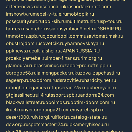
artem-news.ru
biserinca.ru
krasnodarkurort.com
imshowtv.ru
mebel-v-tule.ru
mobtopik.ru
pcsecurity.net.ru
tool-sib.ru
multimetrunit.ru
sp-tour.ru
fan-cs.ru
santeh-russia.ru
symbian9.net.ru
DSHAIR.RU
tmmotors.spb.ru
xjocuricopii.com
musavtomat.msk.ru
obustrojdom.ru
sovetcik.ru
ybaranovskaya.ru
ppknews.ru
cult-alshei.ru
JAPANRUSSIA.RU
proekciyamebel.ru
imper-finans.ru
rim.org.ru
glamourai.ru
brassminus.ru
zabor-pro.ru
ftn.pp.ru
dorogoe58.ru
laimengpacker.ru
kuzova-zapchasti.ru
sageerp.ru
taxodrom.ru
dsrazvitie.ru
hardcity.net.ru
ratinghomegames.ru
topservice25.ru
gubernyan.ru
gtglasslined.ru
ii4.ru
tssport.spb.ru
andorra24.com
blackwallstreet.ru
oboimos.ru
optim-doors.com.ru
ikuch.ru
nycr.org.ru
npa21.ru
vremya-ch.spb.ru
desert000.ru
ivtorgi.ru
ifiori.ru
catalog-statei.ru
dcv.org.ru
spetsmaster174.ru
ipkameryhiseeu.ru
dum26.ru
ruspol.spb.ru
fr-opendp.ru
kam-solnyshko.ru