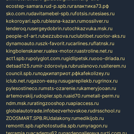
ecostep-samara.ru
d-p.spb.ru
галактика73.рф
sko.com.ru
davitamebel-spb.ru
fotsis.ru
tesiaes.ru
kokoroyari.spb.ru
blesna-kazan.ru
mossilver.ru
lenderoq.ru
sergeydobrin.ru
tochkazvuka.msk.ru
people-of-art.ru
bezzubova.ru
clubtibet.ru
orior-aks.ru
dynamoauto.ru
szk-favorit.ru
carlines.ru
flatnsk.ru
kingbolenskaner.ru
alex-motor.ru
astroline.net.ru
act1.spb.ru
polyglot.com.ru
gidlipetsk.ru
ooo-driada.ru
detsad125.ru
mir-zdoroviya.ru
bruslanovo.ru
siterem.ru
council.spb.ru
лодкипатриот.рф
kafekolizey.ru
iclub.net.ru
gazon-easy.ru
sugarepilekb.ru
grinox.ru
pylesostineco.ru
msts-ozarenie.ru
kameryjooan.ru
artemovskij.ru
dopler.spb.ru
aid70.ru
metall-perm.ru
ndm.msk.ru
ratingzooshop.ru
apiaccess.ru
globalautotrade.info
bezverhovskoe.ru
drsschool.ru
ZOOSMART.SPB.RU
dalakony.ru
medikijob.ru
remontt.spb.ru
photostudia.spb.ru
myragon.ru
terramia.ru
academy62.ru
gardengallereya.ru
rti.com.ru