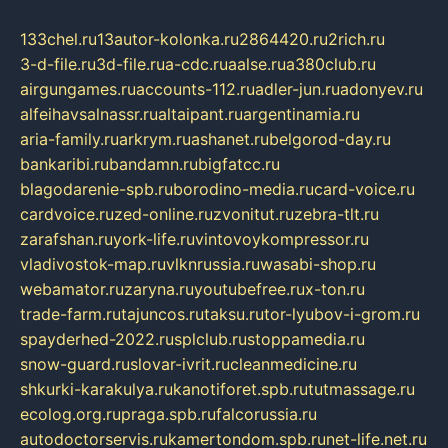
133chel.ru
13autor-kolonka.ru
2864420.ru
2rich.ru
3-d-file.ru
3d-file.ru
a-cdc.ru
aalse.ru
a380club.ru
airgungames.ru
accounts-112.ru
adler-jun.ru
adonyev.ru
alfeihavsalnassr.ru
altaipant.ru
argentinamia.ru
aria-family.ru
arkrym.ru
ashanet.ru
belgorod-day.ru
bankaribi.ru
bandamn.ru
bigfatcc.ru
blagodarenie-spb.ru
borodino-media.ru
card-voice.ru
cardvoice.ru
zed-online.ru
zvonitut.ru
zebra-tlt.ru
zarafshan.ru
york-life.ru
vintovoykompressor.ru
vladivostok-map.ru
vlknrussia.ru
wasabi-shop.ru
webamator.ru
zaryna.ru
youtubefree.ru
x-ton.ru
trade-farm.ru
tajuncos.ru
taksu.ru
tor-lyubov-i-grom.ru
spayderhed-2022.ru
splclub.ru
stoppamedia.ru
snow-guard.ru
slovar-ivrit.ru
cleanmedicine.ru
shkurki-karakulya.ru
kanotiforet.spb.ru
tutmassage.ru
ecolog.org.ru
praga.spb.ru
falcorussia.ru
autodoctorservis.ru
kamertondom.spb.ru
net-life.net.ru