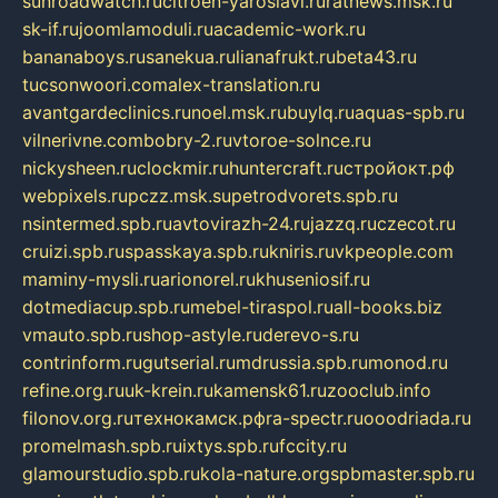
sunroadwatch.ru
citroen-yaroslavl.ru
ratnews.msk.ru
sk-if.ru
joomlamoduli.ru
academic-work.ru
bananaboys.ru
sanekua.ru
lianafrukt.ru
beta43.ru
tucsonwoori.com
alex-translation.ru
avantgardeclinics.ru
noel.msk.ru
buylq.ru
aquas-spb.ru
vilnerivne.com
bobry-2.ru
vtoroe-solnce.ru
nickysheen.ru
clockmir.ru
huntercraft.ru
стройокт.рф
webpixels.ru
pczz.msk.su
petrodvorets.spb.ru
nsintermed.spb.ru
avtovirazh-24.ru
jazzq.ru
czecot.ru
cruizi.spb.ru
spasskaya.spb.ru
kniris.ru
vkpeople.com
maminy-mysli.ru
arionorel.ru
khuseniosif.ru
dotmediacup.spb.ru
mebel-tiraspol.ru
all-books.biz
vmauto.spb.ru
shop-astyle.ru
derevo-s.ru
contrinform.ru
gutserial.ru
mdrussia.spb.ru
monod.ru
refine.org.ru
uk-krein.ru
kamensk61.ru
zooclub.info
filonov.org.ru
технокамск.рф
ra-spectr.ru
ooodriada.ru
promelmash.spb.ru
ixtys.spb.ru
fccity.ru
glamourstudio.spb.ru
kola-nature.org
spbmaster.spb.ru