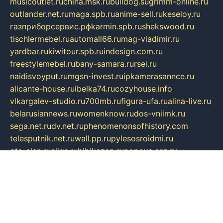
musicoutlet.ru
china.msk.ru
bulldog.su
grimm-online.ru
outlander.net.ru
maga.spb.ru
anime-sell.ru
keseloy.ru
газприборсервис.рф
karmin.spb.ru
shekswood.ru
tischlermebel.ru
automall66.ru
mag-vladimir.ru
yardbar.ru
kiwitour.spb.ru
indesign.com.ru
freestylemebel.ru
bany-samara.ru
rsei.ru
naidisvoyput.ru
mgsn-invest.ru
ipkamerasannce.ru
alicante-house.ru
ibelka74.ru
cozyhouse.info
vlkargalev-studio.ru
700mb.ru
figura-ufa.ru
alina-live.ru
belarusiannews.ru
womenknow.ru
dos-vniimk.ru
sega.net.ru
dv.net.ru
phenomenonsofhistory.com
telesputnik.net.ru
wall.pp.ru
pylesosroidmi.ru
gtc-clan.ru
cligs.ru
bibikazap.ru
popova.org.ru
netwhistler.spb.ru
bellvil.ru
bonzon.ru
iss-vladik.ru
defiparis.net.ru
las-gryzas.ru
amku.ru
electednews.spb.ru
feather.org.ru
spar72.ru
tankiigri.ru
dominus.com.ru
ibtree.ru
sanykool.pp.ru
unixlib.org.ru
menatep.spb.ru
gartenterrassen.ru
printeka.ru