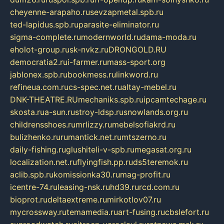
cheyenne-arapaho.ru
sevzapmetal.spb.ru
ted-lapidus.spb.ru
parasite-eliminator.ru
sigma-complete.ru
modernworld.ru
dama-moda.ru
eholot-group.ru
sk-nvkz.ru
DRONGOLD.RU
democratia2.ru
i-farmer.ru
mass-sport.org
jablonex.spb.ru
bookmess.ru
linkword.ru
refineua.com.ru
cs-spec.net.ru
altay-mebel.ru
DNK-THEATRE.RU
mechaniks.spb.ru
ipcamtechage.ru
skosta.ru
a-sun.ru
stroy-ldsp.ru
snowlands.org.ru
childrensshoes.ru
mrlizzy.ru
mebelsofiakrd.ru
bulizhenko.ru
rumantick.net.ru
mtszerno.ru
daily-fishing.ru
glushiteli-v-spb.ru
megasat.org.ru
localization.net.ru
flyingfish.pp.ru
ds5teremok.ru
aclib.spb.ru
komissionka30.ru
mag-profit.ru
icentre-74.ru
leasing-nsk.ru
hd39.ru
rcd.com.ru
bioprot.ru
deltaextreme.ru
mirkotlov07.ru
mycrossway.ru
temamedia.ru
art-fusing.ru
cbslefort.ru