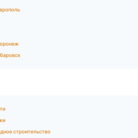
аврополь
Воронеж
абаровск
ти
оки
одное строительство