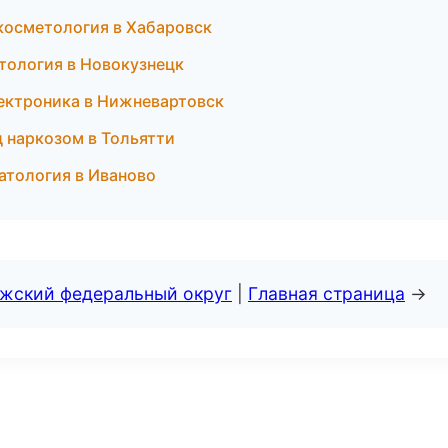
косметология в Хабаровск
атология в Новокузнецк
лектроника в Нижневартовск
д наркозом в Тольятти
матология в Иваново
лжский федеральный округ
|
Главная страница
→