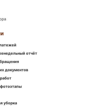
ора
ми
платежей
женедельный отчёт
обращения
их документов
 работ
 фотоэтапы
ая уборка