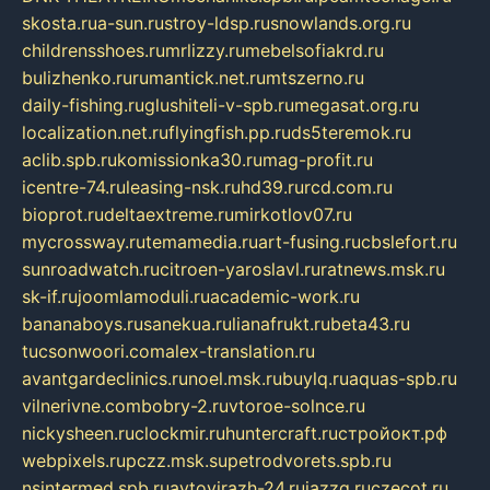
skosta.ru
a-sun.ru
stroy-ldsp.ru
snowlands.org.ru
childrensshoes.ru
mrlizzy.ru
mebelsofiakrd.ru
bulizhenko.ru
rumantick.net.ru
mtszerno.ru
daily-fishing.ru
glushiteli-v-spb.ru
megasat.org.ru
localization.net.ru
flyingfish.pp.ru
ds5teremok.ru
aclib.spb.ru
komissionka30.ru
mag-profit.ru
icentre-74.ru
leasing-nsk.ru
hd39.ru
rcd.com.ru
bioprot.ru
deltaextreme.ru
mirkotlov07.ru
mycrossway.ru
temamedia.ru
art-fusing.ru
cbslefort.ru
sunroadwatch.ru
citroen-yaroslavl.ru
ratnews.msk.ru
sk-if.ru
joomlamoduli.ru
academic-work.ru
bananaboys.ru
sanekua.ru
lianafrukt.ru
beta43.ru
tucsonwoori.com
alex-translation.ru
avantgardeclinics.ru
noel.msk.ru
buylq.ru
aquas-spb.ru
vilnerivne.com
bobry-2.ru
vtoroe-solnce.ru
nickysheen.ru
clockmir.ru
huntercraft.ru
стройокт.рф
webpixels.ru
pczz.msk.su
petrodvorets.spb.ru
nsintermed.spb.ru
avtovirazh-24.ru
jazzq.ru
czecot.ru