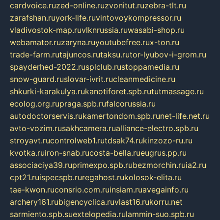
cardvoice.ru
zed-online.ru
zvonitut.ru
zebra-tlt.ru
zarafshan.ru
york-life.ru
vintovoykompressor.ru
vladivostok-map.ru
vlknrussia.ru
wasabi-shop.ru
webamator.ru
zaryna.ru
youtubefree.ru
x-ton.ru
trade-farm.ru
tajuncos.ru
taksu.ru
tor-lyubov-i-grom.ru
spayderhed-2022.ru
splclub.ru
stoppamedia.ru
snow-guard.ru
slovar-ivrit.ru
cleanmedicine.ru
shkurki-karakulya.ru
kanotiforet.spb.ru
tutmassage.ru
ecolog.org.ru
praga.spb.ru
falcorussia.ru
autodoctorservis.ru
kamertondom.spb.ru
net-life.net.ru
avto-vozim.ru
sakhcamera.ru
alliance-electro.spb.ru
stroyavt.ru
controlweb1.ru
tdsak74.ru
kinzozo-ru.ru
kvotka.ru
iron-snab.ru
costa-bella.ru
eugrus.pp.ru
associaciya39.ru
primexpo.spb.ru
bezmorchin.ru
ia2.ru
cpt21.ru
ispecspb.ru
regahost.ru
kolosok-elita.ru
tae-kwon.ru
consrio.com.ru
insiam.ru
avegainfo.ru
archery161.ru
bigencyclica.ru
vlast16.ru
korru.net
sarmiento.spb.su
extelopedia.ru
lammin-suo.spb.ru