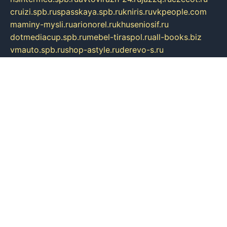
cruizi.spb.ru
spasskaya.spb.ru
kniris.ru
vkpeople.com
maminy-mysli.ru
arionorel.ru
khuseniosif.ru
dotmediacup.spb.ru
mebel-tiraspol.ru
all-books.biz
vmauto.spb.ru
shop-astyle.ru
derevo-s.ru
contrinform.ru
gutserial.ru
mdrussia.spb.ru
monod.ru
refine.org.ru
uk-krein.ru
kamensk61.ru
zooclub.info
filonov.org.ru
технокамск.рф
ra-spectr.ru
ooodriada.ru
promelmash.spb.ru
ixtys.spb.ru
fccity.ru
glamourstudio.spb.ru
kola-nature.org
spbmaster.spb.ru
musicoutlet.ru
china.msk.ru
bulldog.su
grimm-online.ru
outlander.net.ru
maga.spb.ru
anime-sell.ru
keseloy.ru
газприборсервис.рф
karmin.spb.ru
shekswood.ru
tischlermebel.ru
automall66.ru
mag-vladimir.ru
yardbar.ru
kiwitour.spb.ru
indesign.com.ru
freestylemebel.ru
bany-samara.ru
rsei.ru
naidisvoyput.ru
mgsn-invest.ru
ipkamerasannce.ru
alicante-house.ru
ibelka74.ru
cozyhouse.info
vlkargalev-studio.ru
700mb.ru
figura-ufa.ru
alina-live.ru