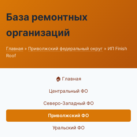
База ремонтных
организаций
Главная
»
Приволжский федеральный округ
» ИП Finish
Roof
🏠 Главная
Центральный ФО
Северо-Западный ФО
Приволжский ФО
Уральский ФО