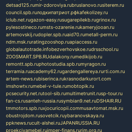
detsad125.ru
mir-zdoroviya.ru
bruslanovo.ru
siterem.ru
council.spb.ru
лодкипатриот.рф
kafekolizey.ru
iclub.net.ru
gazon-easy.ru
sugarepilekb.ru
grinox.ru
pylesostineco.ru
msts-ozarenie.ru
kameryjooan.ru
artemovskij.ru
dopler.spb.ru
aid70.ru
metall-perm.ru
ndm.msk.ru
ratingzooshop.ru
apiaccess.ru
globalautotrade.info
bezverhovskoe.ru
drsschool.ru
ZOOSMART.SPB.RU
dalakony.ru
medikijob.ru
remontt.spb.ru
photostudia.spb.ru
myragon.ru
terramia.ru
academy62.ru
gardengallereya.ru
rti.com.ru
artem-news.ru
biserinca.ru
krasnodarkurort.com
imshowtv.ru
mebel-v-tule.ru
mobtopik.ru
pcsecurity.net.ru
tool-sib.ru
multimetrunit.ru
sp-tour.ru
fan-cs.ru
santeh-russia.ru
symbian9.net.ru
DSHAIR.RU
tmmotors.spb.ru
xjocuricopii.com
musavtomat.msk.ru
obustrojdom.ru
sovetcik.ru
ybaranovskaya.ru
ppknews.ru
cult-alshei.ru
JAPANRUSSIA.RU
proekciyamebel.ru
imper-finans.ru
rim.org.ru