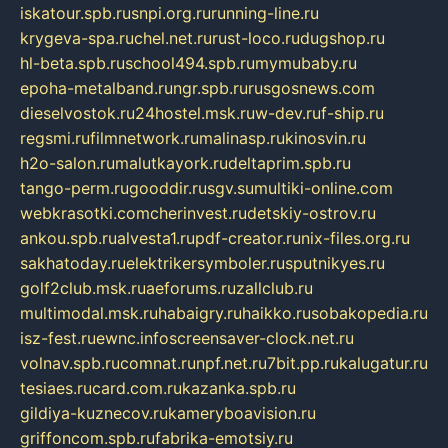
iskatour.spb.ru
snpi.org.ru
running-line.ru
krygeva-spa.ru
chel.net.ru
rust-loco.ru
dugshop.ru
hl-beta.spb.ru
school494.spb.ru
mymubaby.ru
epoha-metalband.ru
ngr.spb.ru
rusgosnews.com
dieselvostok.ru
24hostel.msk.ru
w-dev.ru
f-ship.ru
regsmi.ru
filmnetwork.ru
malinasp.ru
kinosvin.ru
h2o-salon.ru
malutkayork.ru
deltaprim.spb.ru
tango-perm.ru
gooddir.ru
sgv.su
multiki-online.com
webkrasotki.com
cherinvest.ru
detskiy-ostrov.ru
ankou.spb.ru
alvesta1.ru
pdf-creator.ru
nix-files.org.ru
sakhatoday.ru
elektrikersymboler.ru
sputnikyes.ru
golf2club.msk.ru
aeforums.ru
zallclub.ru
multimodal.msk.ru
habaigry.ru
haikko.ru
sobakopedia.ru
isz-fest.ru
ewnc.info
screensaver-clock.net.ru
volnav.spb.ru
comnat.ru
npf.net.ru
7bit.pp.ru
kalugatur.ru
tesiaes.ru
card.com.ru
kazanka.spb.ru
gildiya-kuznecov.ru
kameryboavision.ru
griffoncom.spb.ru
fabrika-emotsiy.ru