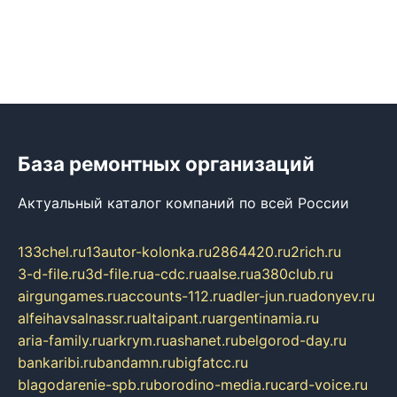
База ремонтных организаций
Актуальный каталог компаний по всей России
133chel.ru
13autor-kolonka.ru
2864420.ru
2rich.ru
3-d-file.ru
3d-file.ru
a-cdc.ru
aalse.ru
a380club.ru
airgungames.ru
accounts-112.ru
adler-jun.ru
adonyev.ru
alfeihavsalnassr.ru
altaipant.ru
argentinamia.ru
aria-family.ru
arkrym.ru
ashanet.ru
belgorod-day.ru
bankaribi.ru
bandamn.ru
bigfatcc.ru
blagodarenie-spb.ru
borodino-media.ru
card-voice.ru