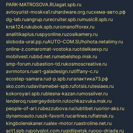
PARK-MATROSOVA.RU
agat.spb.ru
avtoyurist-moskva1.ru
hardware.org.ru
схема-авто.рф
dg-lab.ru
angrup.ru
recruiter.spb.ru
music8.spb.ru
krsk124.ru
kubok.spb.ru
romanofforex.ru
analitikaplus.ru
spyonline.ru
zosikamery.ru
sloboda-ural.pp.ru
AUTO-COM.SU
hohota.net
alimy.ru
online-z.com
aromat-vostoka.ru
otdelkaexp.ru
mobilvest.ru
bbd.net.ru
mebelshop.msk.ru
smp-forum.ru
bastion-td.ru
kosmoscreative.ru
avrmotors.ru
art-galadesign.ru
tiffany-c.ru
ecostep-samara.ru
d-p.spb.ru
галактика73.рф
sko.com.ru
davitamebel-spb.ru
fotsis.ru
tesiaes.ru
kokoroyari.spb.ru
blesna-kazan.ru
mossilver.ru
lenderoq.ru
sergeydobrin.ru
tochkazvuka.msk.ru
people-of-art.ru
bezzubova.ru
clubtibet.ru
orior-aks.ru
dynamoauto.ru
szk-favorit.ru
carlines.ru
flatnsk.ru
kingbolenskaner.ru
alex-motor.ru
astroline.net.ru
act1.spb.ru
polyglot.com.ru
gidlipetsk.ru
ooo-driada.ru