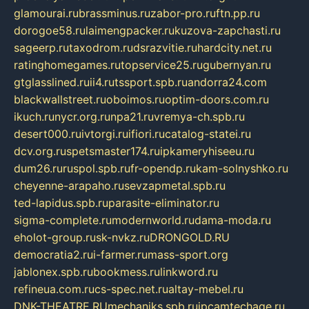
glamourai.ru
brassminus.ru
zabor-pro.ru
ftn.pp.ru
dorogoe58.ru
laimengpacker.ru
kuzova-zapchasti.ru
sageerp.ru
taxodrom.ru
dsrazvitie.ru
hardcity.net.ru
ratinghomegames.ru
topservice25.ru
gubernyan.ru
gtglasslined.ru
ii4.ru
tssport.spb.ru
andorra24.com
blackwallstreet.ru
oboimos.ru
optim-doors.com.ru
ikuch.ru
nycr.org.ru
npa21.ru
vremya-ch.spb.ru
desert000.ru
ivtorgi.ru
ifiori.ru
catalog-statei.ru
dcv.org.ru
spetsmaster174.ru
ipkameryhiseeu.ru
dum26.ru
ruspol.spb.ru
fr-opendp.ru
kam-solnyshko.ru
cheyenne-arapaho.ru
sevzapmetal.spb.ru
ted-lapidus.spb.ru
parasite-eliminator.ru
sigma-complete.ru
modernworld.ru
dama-moda.ru
eholot-group.ru
sk-nvkz.ru
DRONGOLD.RU
democratia2.ru
i-farmer.ru
mass-sport.org
jablonex.spb.ru
bookmess.ru
linkword.ru
refineua.com.ru
cs-spec.net.ru
altay-mebel.ru
DNK-THEATRE.RU
mechaniks.spb.ru
ipcamtechage.ru