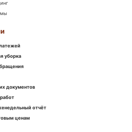
динг
емы
ми
платежей
ая уборка
обращения
их документов
 работ
женедельный отчёт
птовым ценам