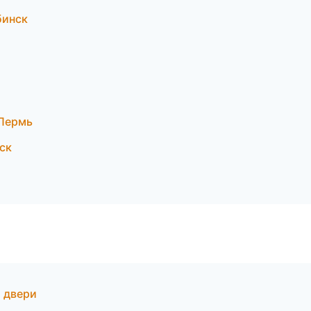
бинск
Пермь
ск
 двери