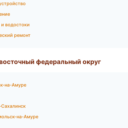
оустройство
ение
 и водостоки
еский ремонт
евосточный федеральный округ
к-на-Амуре
-Сахалинск
мольск-на-Амуре