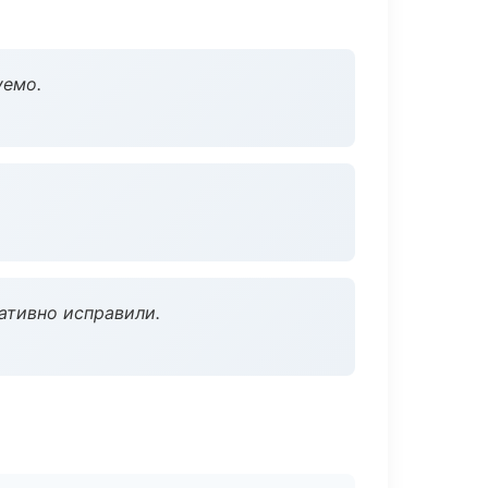
уемо.
ативно исправили.