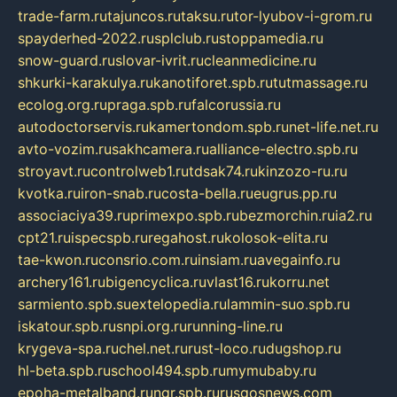
trade-farm.ru
tajuncos.ru
taksu.ru
tor-lyubov-i-grom.ru
spayderhed-2022.ru
splclub.ru
stoppamedia.ru
snow-guard.ru
slovar-ivrit.ru
cleanmedicine.ru
shkurki-karakulya.ru
kanotiforet.spb.ru
tutmassage.ru
ecolog.org.ru
praga.spb.ru
falcorussia.ru
autodoctorservis.ru
kamertondom.spb.ru
net-life.net.ru
avto-vozim.ru
sakhcamera.ru
alliance-electro.spb.ru
stroyavt.ru
controlweb1.ru
tdsak74.ru
kinzozo-ru.ru
kvotka.ru
iron-snab.ru
costa-bella.ru
eugrus.pp.ru
associaciya39.ru
primexpo.spb.ru
bezmorchin.ru
ia2.ru
cpt21.ru
ispecspb.ru
regahost.ru
kolosok-elita.ru
tae-kwon.ru
consrio.com.ru
insiam.ru
avegainfo.ru
archery161.ru
bigencyclica.ru
vlast16.ru
korru.net
sarmiento.spb.su
extelopedia.ru
lammin-suo.spb.ru
iskatour.spb.ru
snpi.org.ru
running-line.ru
krygeva-spa.ru
chel.net.ru
rust-loco.ru
dugshop.ru
hl-beta.spb.ru
school494.spb.ru
mymubaby.ru
epoha-metalband.ru
ngr.spb.ru
rusgosnews.com