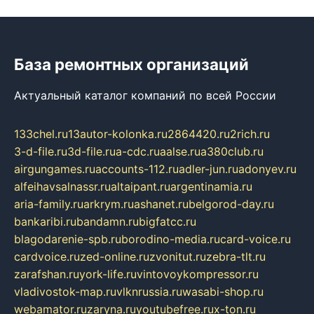
База ремонтных организаций
Актуальный каталог компаний по всей России
133chel.ru
13autor-kolonka.ru
2864420.ru
2rich.ru
3-d-file.ru
3d-file.ru
a-cdc.ru
aalse.ru
a380club.ru
airgungames.ru
accounts-112.ru
adler-jun.ru
adonyev.ru
alfeihavsalnassr.ru
altaipant.ru
argentinamia.ru
aria-family.ru
arkrym.ru
ashanet.ru
belgorod-day.ru
bankaribi.ru
bandamn.ru
bigfatcc.ru
blagodarenie-spb.ru
borodino-media.ru
card-voice.ru
cardvoice.ru
zed-online.ru
zvonitut.ru
zebra-tlt.ru
zarafshan.ru
york-life.ru
vintovoykompressor.ru
vladivostok-map.ru
vlknrussia.ru
wasabi-shop.ru
webamator.ru
zaryna.ru
youtubefree.ru
x-ton.ru