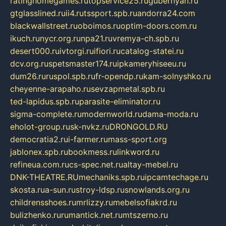
ratinghomegames.ru
topservice25.ru
gubernyan.ru
gtglasslined.ru
ii4.ru
tssport.spb.ru
andorra24.com
blackwallstreet.ru
oboimos.ru
optim-doors.com.ru
ikuch.ru
nycr.org.ru
npa21.ru
vremya-ch.spb.ru
desert000.ru
ivtorgi.ru
ifiori.ru
catalog-statei.ru
dcv.org.ru
spetsmaster174.ru
ipkameryhiseeu.ru
dum26.ru
ruspol.spb.ru
fr-opendp.ru
kam-solnyshko.ru
cheyenne-arapaho.ru
sevzapmetal.spb.ru
ted-lapidus.spb.ru
parasite-eliminator.ru
sigma-complete.ru
modernworld.ru
dama-moda.ru
eholot-group.ru
sk-nvkz.ru
DRONGOLD.RU
democratia2.ru
i-farmer.ru
mass-sport.org
jablonex.spb.ru
bookmess.ru
linkword.ru
refineua.com.ru
cs-spec.net.ru
altay-mebel.ru
DNK-THEATRE.RU
mechaniks.spb.ru
ipcamtechage.ru
skosta.ru
a-sun.ru
stroy-ldsp.ru
snowlands.org.ru
childrensshoes.ru
mrlizzy.ru
mebelsofiakrd.ru
bulizhenko.ru
rumantick.net.ru
mtszerno.ru