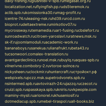
daily-fishing.ru
glushiteli-v-spb.ru
megasat.org.ru
localization.net.ru
flyingfish.pp.ru
ds5teremok.ru
aclib.spb.ru
komissionka30.ru
mag-profit.ru
icentre-74.ru
leasing-nsk.ru
hd39.ru
rcd.com.ru
bioprot.ru
deltaextreme.ru
mirkotlov07.ru
mycrossway.ru
temamedia.ru
art-fusing.ru
cbslefort.ru
sunroadwatch.ru
citroen-yaroslavl.ru
ratnews.msk.ru
sk-if.ru
joomlamoduli.ru
academic-work.ru
bananaboys.ru
sanekua.ru
lianafrukt.ru
beta43.ru
tucsonwoori.com
alex-translation.ru
avantgardeclinics.ru
noel.msk.ru
buylq.ru
aquas-spb.ru
vilnerivne.com
bobry-2.ru
vtoroe-solnce.ru
nickysheen.ru
clockmir.ru
huntercraft.ru
стройокт.рф
webpixels.ru
pczz.msk.su
petrodvorets.spb.ru
nsintermed.spb.ru
avtovirazh-24.ru
jazzq.ru
czecot.ru
cruizi.spb.ru
spasskaya.spb.ru
kniris.ru
vkpeople.com
maminy-mysli.ru
arionorel.ru
khuseniosif.ru
dotmediacup.spb.ru
mebel-tiraspol.ru
all-books.biz