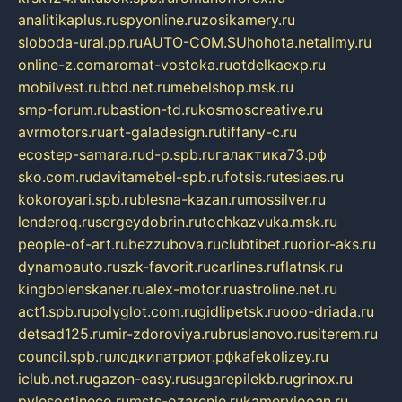
analitikaplus.ru
spyonline.ru
zosikamery.ru
sloboda-ural.pp.ru
AUTO-COM.SU
hohota.net
alimy.ru
online-z.com
aromat-vostoka.ru
otdelkaexp.ru
mobilvest.ru
bbd.net.ru
mebelshop.msk.ru
smp-forum.ru
bastion-td.ru
kosmoscreative.ru
avrmotors.ru
art-galadesign.ru
tiffany-c.ru
ecostep-samara.ru
d-p.spb.ru
галактика73.рф
sko.com.ru
davitamebel-spb.ru
fotsis.ru
tesiaes.ru
kokoroyari.spb.ru
blesna-kazan.ru
mossilver.ru
lenderoq.ru
sergeydobrin.ru
tochkazvuka.msk.ru
people-of-art.ru
bezzubova.ru
clubtibet.ru
orior-aks.ru
dynamoauto.ru
szk-favorit.ru
carlines.ru
flatnsk.ru
kingbolenskaner.ru
alex-motor.ru
astroline.net.ru
act1.spb.ru
polyglot.com.ru
gidlipetsk.ru
ooo-driada.ru
detsad125.ru
mir-zdoroviya.ru
bruslanovo.ru
siterem.ru
council.spb.ru
лодкипатриот.рф
kafekolizey.ru
iclub.net.ru
gazon-easy.ru
sugarepilekb.ru
grinox.ru
pylesostineco.ru
msts-ozarenie.ru
kameryjooan.ru