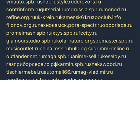
vmauto.spb.ru
shop-astyle.ru
derevo-s.ru
contrinform.ru
gutserial.ru
mdrussia.spb.ru
monod.ru
refine.org.ru
uk-krein.ru
kamensk61.ru
zooclub.info
filonov.org.ru
технокамск.рф
ra-spectr.ru
ooodriada.ru
promelmash.spb.ru
ixtys.spb.ru
fccity.ru
glamourstudio.spb.ru
kola-nature.org
spbmaster.spb.ru
musicoutlet.ru
china.msk.ru
bulldog.su
grimm-online.ru
outlander.net.ru
maga.spb.ru
anime-sell.ru
keseloy.ru
газприборсервис.рф
karmin.spb.ru
shekswood.ru
tischlermebel.ru
automall66.ru
mag-vladimir.ru
yardbar.ru
kiwitour.spb.ru
indesign.com.ru
freestylemebel.ru
bany-samara.ru
rsei.ru
naidisvoyput.ru
mgsn-invest.ru
ipkamerasannce.ru
alicante-house.ru
ibelka74.ru
cozyhouse.info
vlkargalev-studio.ru
700mb.ru
figura-ufa.ru
alina-live.ru
belarusiannews.ru
womenknow.ru
dos-vniimk.ru
sega.net.ru
dv.net.ru
phenomenonsofhistory.com
telesputnik.net.ru
wall.pp.ru
pylesosroidmi.ru