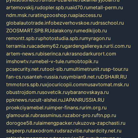
artemovskij.ru
dopler.spb.ru
aid70.ru
metall-perm.ru
ndm.msk.ru
ratingzooshop.ru
apiaccess.ru
globalautotrade.info
bezverhovskoe.ru
drsschool.ru
ZOOSMART.SPB.RU
dalakony.ru
medikijob.ru
remontt.spb.ru
photostudia.spb.ru
myragon.ru
terramia.ru
academy62.ru
gardengallereya.ru
rti.com.ru
artem-news.ru
biserinca.ru
krasnodarkurort.com
imshowtv.ru
mebel-v-tule.ru
mobtopik.ru
pcsecurity.net.ru
tool-sib.ru
multimetrunit.ru
sp-tour.ru
fan-cs.ru
santeh-russia.ru
symbian9.net.ru
DSHAIR.RU
tmmotors.spb.ru
xjocuricopii.com
musavtomat.msk.ru
obustrojdom.ru
sovetcik.ru
ybaranovskaya.ru
ppknews.ru
cult-alshei.ru
JAPANRUSSIA.RU
proekciyamebel.ru
imper-finans.ru
rim.org.ru
glamourai.ru
brassminus.ru
zabor-pro.ru
ftn.pp.ru
dorogoe58.ru
laimengpacker.ru
kuzova-zapchasti.ru
sageerp.ru
taxodrom.ru
dsrazvitie.ru
hardcity.net.ru