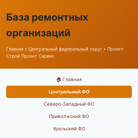
База ремонтных
организаций
Главная
»
Центральный федеральный округ
» Проект-
Строй Проект Сервис
🏠 Главная
Центральный ФО
Северо-Западный ФО
Приволжский ФО
Уральский ФО