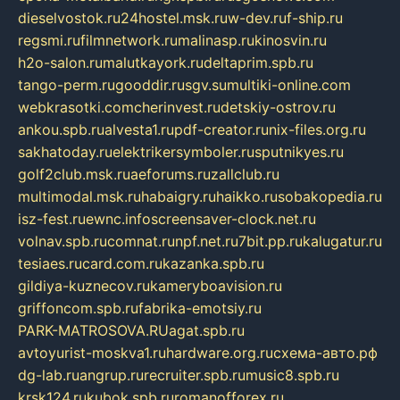
dieselvostok.ru
24hostel.msk.ru
w-dev.ru
f-ship.ru
regsmi.ru
filmnetwork.ru
malinasp.ru
kinosvin.ru
h2o-salon.ru
malutkayork.ru
deltaprim.spb.ru
tango-perm.ru
gooddir.ru
sgv.su
multiki-online.com
webkrasotki.com
cherinvest.ru
detskiy-ostrov.ru
ankou.spb.ru
alvesta1.ru
pdf-creator.ru
nix-files.org.ru
sakhatoday.ru
elektrikersymboler.ru
sputnikyes.ru
golf2club.msk.ru
aeforums.ru
zallclub.ru
multimodal.msk.ru
habaigry.ru
haikko.ru
sobakopedia.ru
isz-fest.ru
ewnc.info
screensaver-clock.net.ru
volnav.spb.ru
comnat.ru
npf.net.ru
7bit.pp.ru
kalugatur.ru
tesiaes.ru
card.com.ru
kazanka.spb.ru
gildiya-kuznecov.ru
kameryboavision.ru
griffoncom.spb.ru
fabrika-emotsiy.ru
PARK-MATROSOVA.RU
agat.spb.ru
avtoyurist-moskva1.ru
hardware.org.ru
схема-авто.рф
dg-lab.ru
angrup.ru
recruiter.spb.ru
music8.spb.ru
krsk124.ru
kubok.spb.ru
romanofforex.ru