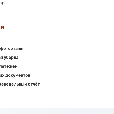
ора
ми
 фотоэтапы
ая уборка
платежей
их документов
женедельный отчёт