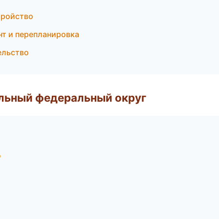
тройство
т и перепланировка
ельство
альный федеральный округ
о