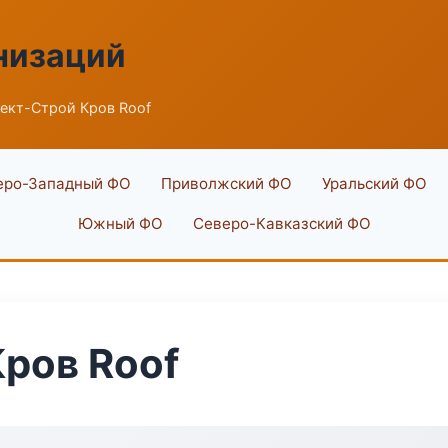
низаций
ект-Строй Кров Roof
еро-Западный ФО
Приволжский ФО
Уральский ФО
Южный ФО
Северо-Кавказский ФО
ров Roof