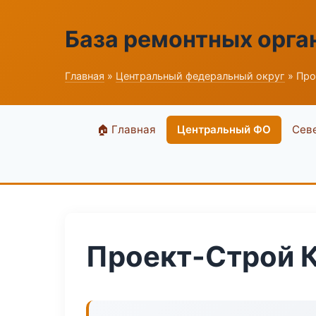
База ремонтных орга
Главная
»
Центральный федеральный округ
» Про
🏠 Главная
Центральный ФО
Сев
Проект-Строй К