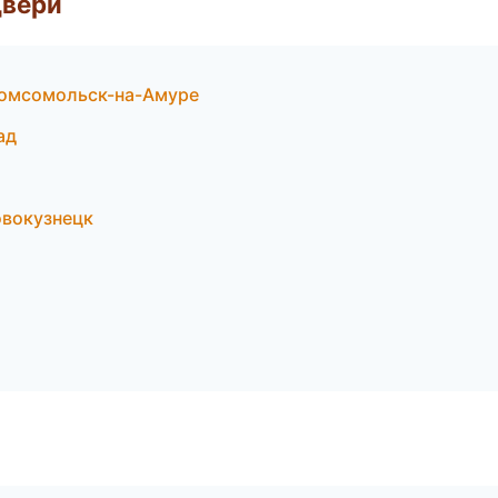
двери
Комсомольск-на-Амуре
ад
вокузнецк